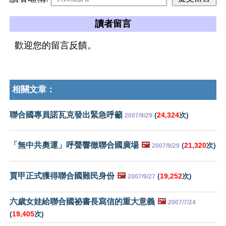
讀者留言
歡迎您的留言反饋。
相關文章：
聯合國專員諾瓦克發出緊急呼籲
(
24,324
次)
2007/9/29
「無中共奧運」呼聲響徹聯合國廣場
🖼️
(
21,320
次)
2007/9/29
賈甲正式獲得聯合國難民身份
🖼️
(
19,252
次)
2007/9/27
六歲女娃給聯合國祕書長寫信的重大意義
🖼️
2007/7/24
(
19,405
次)