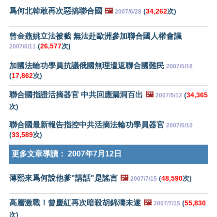
爲何北韓敢再次惡搞聯合國
🖼️
(
34,262
次)
2007/6/28
曾金燕姚立法被截 無法赴歐洲參加聯合國人權會議
(
26,577
次)
2007/6/11
加國法輪功學員抗議俄國無理遣返聯合國難民
2007/5/16
(
17,862
次)
聯合國指證活摘器官 中共回應漏洞百出
🖼️
(
34,365
2007/5/12
次)
聯合國最新報告指控中共活摘法輪功學員器官
2007/5/10
(
33,589
次)
更多文章導讀：
2007年7月12日
薄熙來爲何說他爹"講話"是謠言
🖼️
(
48,590
次)
2007/7/15
高層激戰！曾慶紅再次暗殺胡錦濤未遂
🖼️
(
55,830
2007/7/15
次)