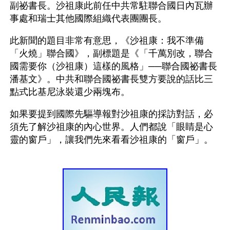
副祕書長。沙祖康此前任中共常駐聯合國日內瓦辦
事處和瑞士其他國際組織代表團團長。
此新聞的題目非常有意思，《沙祖康：我不準備
「火燒」聯合國》，副標題是《「千萬別改，聯合
國需要你（沙祖康）這樣的風格」──聯合國祕書長
潘基文》。中共和聯合國祕書長雙方要說的話比三
點式比基尼泳裝還少兩塊布。
如果要提到國際先驅導報對沙祖康的採訪對話，必
須先了解沙祖康的內心世界。人們都說「眼睛是心
靈的窗戶」，讓我們先來看看沙祖康的「窗戶」。