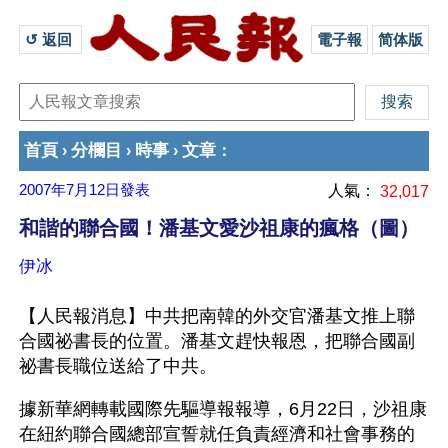
↺ 返回 
電子報
简体版
首頁
分欄目
時事
文章
›
›
›
：
2007年7月12日
發表
人氣：
32,017
和諧的聯合國！潘基文愛沙祖康的瘋格（圖）
伊冰
【人民報消息】中共把南韓的外交官潘基文推上聯
合國祕書長的位置。潘基文趕快報恩，把聯合國副
祕書長職位送給了中共。
據新華網轉載國際先驅導報報導，6月22日，沙祖康
在紐約聯合國總部宣誓就任負責經濟和社會事務的