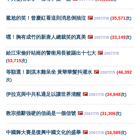
尷尬的笑！曾慶紅看這則消息倒抽泣
🖼️
(
35,571
次)
2007/7/6
嘿！胸有成竹的新唐人總裁笑的真美
🖼️
(
33,149
次)
2007/7/6
給江宋偷奸站崗的警衛局長被踢出十七大
🖼️
2007/7/5
(
53,715
次)
等額選！劉淇木雞呆坐 黃華華髮抖灌水
🖼️
(
46,392
2007/7/5
次)
伊拉克與中共私通足以讓世界清醒
🖼️
(
34,848
次)
2007/7/5
教宗措辭強硬的信函是一個信號
🖼️
(
31,306
次)
2007/7/5
中國舞大賽是復興中國文化的盛舉
🖼️
(
16,589
次)
2007/7/5