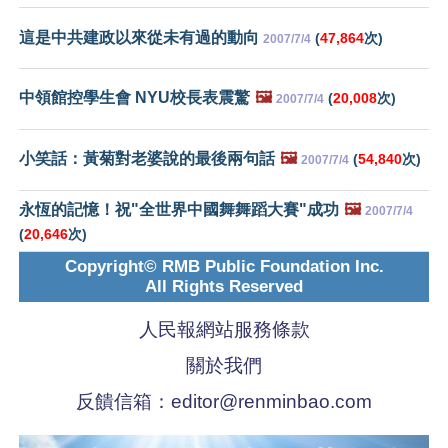
這是中共建政以來從未有過的動向
(
47,864
次)
2007/7/4
中領館控學生會 NYU校長表震驚
🖼️
(
20,008
次)
2007/7/4
小笑話：黃菊對老婆說的最後兩句話
🖼️
(
54,840
次)
2007/7/4
永恆的記憶！祝"全世界中國舞舞蹈大賽"成功
🖼️
2007/7/4
(
20,646
次)
Copyright© RMB Public Foundation Inc.
All Rights Reserved
人民報網站服務條款
關於我們
反饋信箱：
editor@renminbao.com