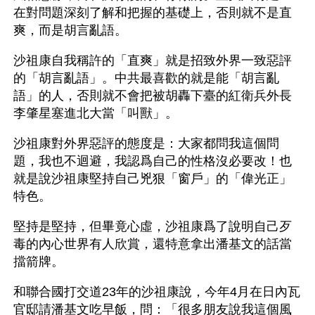
在對問題深刻了解和把握的基礎上，否則就不是直
爽，而是胡言亂語。
沙祖康自我稱許的「直爽」就是招致外界一致惡評
的「胡言亂語」。中共最喜歡的就是能「胡言亂
語」的人，否則就不會把被胡轟下臺的紅衛兵外長
李肇星塞進北大當「叫獸」。
沙祖康對外界惡評的態度是：大家都問我這個問
題，我也不迴避，我認爲自己的性格沒必要改！也
就是說沙祖康堅持自己兇狠「窗戶」的「偉光正」
特色。
堅持是堅持，但畢竟心虛，沙祖康爲了說明自己歹
毒的內心世界有人欣賞，還特意拿出潘基文的話當
擋箭牌。
和聯合國打交道23年的沙祖康說，今年4月在日內瓦
官邸請潘基文吃早飯，問：「很多朋友說我這個風