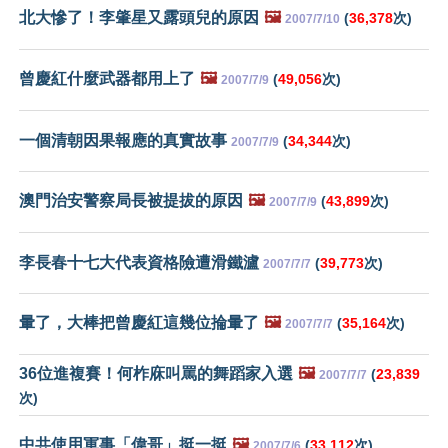
北大慘了！李肇星又露頭兒的原因
🖼️
(
36,378
次)
2007/7/10
曾慶紅什麼武器都用上了
🖼️
(
49,056
次)
2007/7/9
一個清朝因果報應的真實故事
(
34,344
次)
2007/7/9
澳門治安警察局長被提拔的原因
🖼️
(
43,899
次)
2007/7/9
李長春十七大代表資格險遭滑鐵瀘
(
39,773
次)
2007/7/7
暈了，大棒把曾慶紅這幾位掄暈了
🖼️
(
35,164
次)
2007/7/7
36位進複賽！何柞庥叫罵的舞蹈家入選
🖼️
(
23,839
2007/7/7
次)
中共使用軍事「偉哥」挺一挺
🖼️
(
33,112
次)
2007/7/6