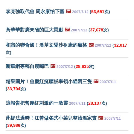
李克強取代曾 周永康怕下臺
🖼️
(
53,651
次)
2007/7/12
黃華華對廣東省的巨大貢獻
🖼️
(
37,678
次)
2007/7/12
和諧的聯合國！潘基文愛沙祖康的瘋格
🖼️
(
32,017
2007/7/12
次)
新華網專稿自扇嘴巴
🖼️
(
28,635
次)
2007/7/12
精采圖片！曾慶紅挺腰板率領小貓兩三隻
🖼️
2007/7/11
(
33,704
次)
這報告把曾慶紅刺激的一激靈
(
28,137
次)
2007/7/11
此提法過時！江曾做各式小菜兒整治溫家寶
🖼️
2007/7/11
(
39,986
次)