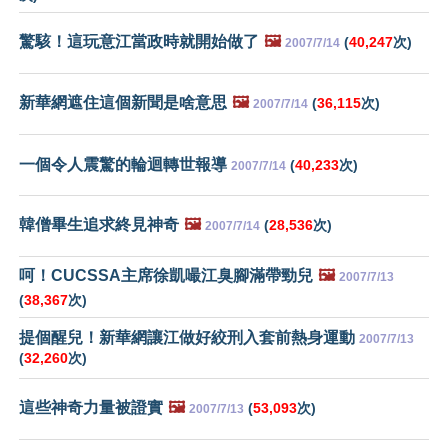
驚駭！這玩意江當政時就開始做了
🖼️
(
40,247
次)
2007/7/14
新華網遮住這個新聞是啥意思
🖼️
(
36,115
次)
2007/7/14
一個令人震驚的輪迴轉世報導
(
40,233
次)
2007/7/14
韓僧畢生追求終見神奇
🖼️
(
28,536
次)
2007/7/14
呵！CUCSSA主席徐凱嘬江臭腳滿帶勁兒
🖼️
2007/7/13
(
38,367
次)
提個醒兒！新華網讓江做好絞刑入套前熱身運動
2007/7/13
(
32,260
次)
這些神奇力量被證實
🖼️
(
53,093
次)
2007/7/13