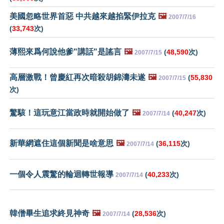
美國忽略世界首惡 中共越來越掐緊伊拉克
🖼️
2007/7/16
(
33,743
次)
薄熙來爲何說他爹"講話"是謠言
🖼️
(
48,590
次)
2007/7/15
高層激戰！曾慶紅再次暗殺胡錦濤未遂
🖼️
(
55,830
2007/7/15
次)
驚駭！這玩意江當政時就開始做了
🖼️
(
40,247
次)
2007/7/14
新華網遮住這個新聞是啥意思
🖼️
(
36,115
次)
2007/7/14
一個令人震驚的輪迴轉世報導
(
40,233
次)
2007/7/14
韓僧畢生追求終見神奇
🖼️
(
28,536
次)
2007/7/14