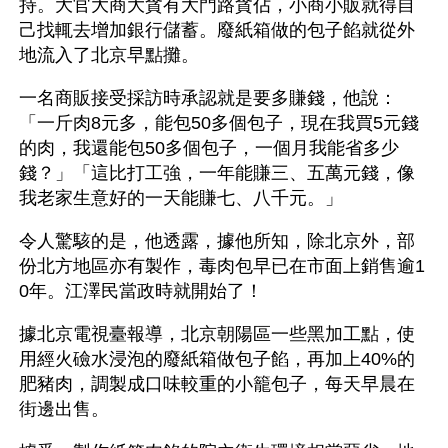
持。大官大商大貪有大門路貪佔，小商小販就得自
己找輒去增加銀行儲蓄。廢紙箱做的包子餡就從外
地流入了北京早點攤。
一名商販接受採訪時承認就是要多賺錢，他說：
「一斤肉8元多，能包50多個包子，現在我買5元錢
的肉，我還能包50多個包子，一個月我能省多少
錢？」「這比打工強，一年能賺三、五萬元錢，像
我老家生意好的一天能賺七、八千元。」
令人驚駭的是，他透露，據他所知，除北京外，部
份北方地區亦有製作，毒肉包早已在市面上銷售逾1
0年。江澤民當政時就開始了！ 
據北京電視臺報導，北京朝陽區一些黑加工點，使
用經火礆水浸泡的廢紙箱做包子餡，再加上40%的
肥豬肉，調製成口味較重的小籠包子，每天早晨在
街邊出售。