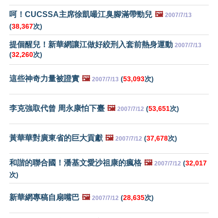
呵！CUCSSA主席徐凱嘬江臭腳滿帶勁兒
🖼️
2007/7/13
(
38,367
次)
提個醒兒！新華網讓江做好絞刑入套前熱身運動
2007/7/13
(
32,260
次)
這些神奇力量被證實
🖼️
(
53,093
次)
2007/7/13
李克強取代曾 周永康怕下臺
🖼️
(
53,651
次)
2007/7/12
黃華華對廣東省的巨大貢獻
🖼️
(
37,678
次)
2007/7/12
和諧的聯合國！潘基文愛沙祖康的瘋格
🖼️
(
32,017
2007/7/12
次)
新華網專稿自扇嘴巴
🖼️
(
28,635
次)
2007/7/12