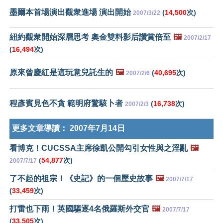
墨爾本首場演出觀衆進場 演出開始
(
14,500
次)
2007/3/22
紐約觀衆開始深層思考 奧金雙料影后讚賞倍至
🖼️
2007/2/17
(
16,494
次)
原來曾慶紅是這玩意兒託生的
🖼️
(
40,695
次)
2007/2/6
程彥賓見色不貪 範明府驚駭卜者
(
16,738
次)
2007/2/3
更多文章導讀：
2007年7月14日
看博克！CUCSSA主席徐凱公開勾引女性與之淫亂
🖼️
(
54,877
次)
2007/7/17
了不起的祖宗！《史記》的一個歷史故事
🖼️
2007/7/17
(
33,459
次)
打雷也下雨！英國驅逐4名俄羅斯外交官
🖼️
2007/7/17
(
33,505
次)