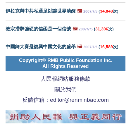
伊拉克與中共私通足以讓世界清醒
🖼️
(
34,848
次)
2007/7/5
教宗措辭強硬的信函是一個信號
🖼️
(
31,306
次)
2007/7/5
中國舞大賽是復興中國文化的盛舉
🖼️
(
16,589
次)
2007/7/5
Copyright© RMB Public Foundation Inc.
All Rights Reserved
人民報網站服務條款
關於我們
反饋信箱：
editor@renminbao.com