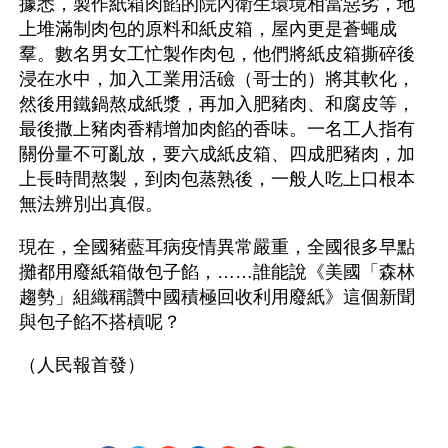
據悉，製作紙箱肉餡的院內衛生環境相當惡劣，地
上堆滿制肉包的原料和紙皮箱，屋內更是蒼蠅成
羣。數名男女工忙製作肉包，他們將紙皮箱撕碎後
浸在水中，加入工業用活礆（哥士的）將其軟化，
然後用鐵鍋熬成紙漿，再加入肥豬肉、和腐皮等，
最後撒上豬肉香精增加肉餡的香味。一名工人指有
關份量不可亂放，要六成紙皮箱、四成肥豬肉，加
上長時間熬製，到肉包蒸熟後，一般人吃上口根本
無法辨別出真假。
現在，全國豬藍耳病疫情異常嚴重，全國很多早點
攤都用廢紙箱做包子餡，……誰能說《美國「森林
趨勢」組織稱讚中國積極回收利用廢紙》這個新聞
與包子餡不搭槓呢？ 