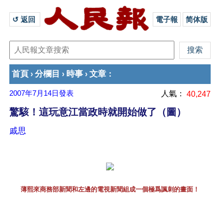
↺ 返回 
電子報
简体版
首頁
分欄目
時事
文章
›
›
›
：
2007年7月14日
發表
人氣：
40,247
驚駭！這玩意江當政時就開始做了（圖）
戚思
薄熙來商務部新聞和左邊的電視新聞組成一個極爲諷刺的畫面！