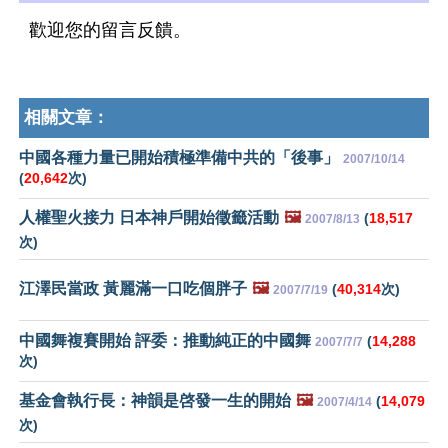
歡迎您的留言反饋。
相關文章：
中國各種力量已開始積極準備中共的「後事」
2007/10/14
(
20,642
次)
人權聖火接力 日本神戶開始徵籤活動
🖼️
(
18,517
2007/8/13
次)
江澤民當政 黃麗滿一口吃個胖子
🖼️
(
40,314
次)
2007/7/19
中國舞複賽開始 評委：推動純正的中國舞
(
14,288
2007/7/7
次)
基金會執行長：神韻是啓發一生的開始
🖼️
(
14,079
2007/4/14
次)