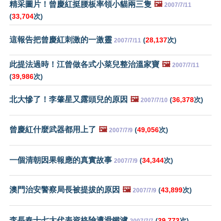
精采圖片！曾慶紅挺腰板率領小貓兩三隻
🖼️
2007/7/11
(
33,704
次)
這報告把曾慶紅刺激的一激靈
(
28,137
次)
2007/7/11
此提法過時！江曾做各式小菜兒整治溫家寶
🖼️
2007/7/11
(
39,986
次)
北大慘了！李肇星又露頭兒的原因
🖼️
(
36,378
次)
2007/7/10
曾慶紅什麼武器都用上了
🖼️
(
49,056
次)
2007/7/9
一個清朝因果報應的真實故事
(
34,344
次)
2007/7/9
澳門治安警察局長被提拔的原因
🖼️
(
43,899
次)
2007/7/9
李長春十七大代表資格險遭滑鐵瀘
(
39,773
次)
2007/7/7