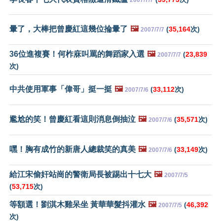
暈了，大棒把曾慶紅這幾位掄暈了
🖼️
(
35,164
次)
2007/7/7
36位進複賽！何柞庥叫罵的舞蹈家入選
🖼️
(
23,839
2007/7/7
次)
中共使用軍事「偉哥」挺一挺
🖼️
(
33,112
次)
2007/7/6
尷尬的笑！曾慶紅看這則消息倒抽泣
🖼️
(
35,571
次)
2007/7/6
嘿！胸有成竹的新唐人總裁笑的真美
🖼️
(
33,149
次)
2007/7/6
給江宋偷奸站崗的警衛局長被踢出十七大
🖼️
2007/7/5
(
53,715
次)
等額選！劉淇木雞呆坐 黃華華髮抖灌水
🖼️
(
46,392
2007/7/5
次)