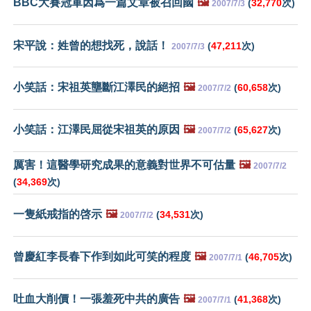
BBC大賽冠軍因爲一篇文章被召回國
🖼️
(
32,770
次)
2007/7/3
宋平說：姓曾的想找死，說話！
(
47,211
次)
2007/7/3
小笑話：宋祖英壟斷江澤民的絕招
🖼️
(
60,658
次)
2007/7/2
小笑話：江澤民屈從宋祖英的原因
🖼️
(
65,627
次)
2007/7/2
厲害！這醫學研究成果的意義對世界不可估量
🖼️
2007/7/2
(
34,369
次)
一隻紙戒指的啓示
🖼️
(
34,531
次)
2007/7/2
曾慶紅李長春下作到如此可笑的程度
🖼️
(
46,705
次)
2007/7/1
吐血大削價！一張羞死中共的廣告
🖼️
(
41,368
次)
2007/7/1