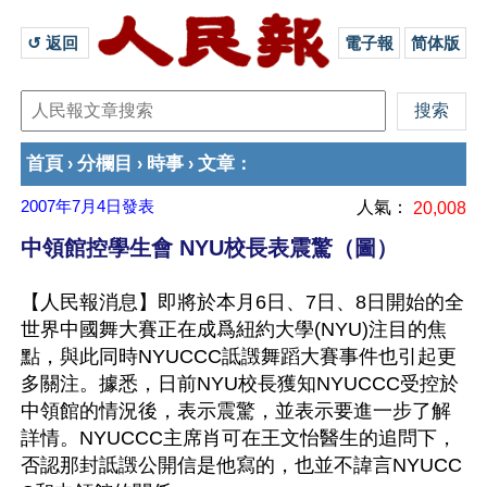
↺ 返回 
電子報
简体版
首頁
分欄目
時事
文章
›
›
›
：
2007年7月4日
發表
人氣：
20,008
中領館控學生會 NYU校長表震驚（圖）
【人民報消息】即將於本月6日、7日、8日開始的全
世界中國舞大賽正在成爲紐約大學(NYU)注目的焦
點，與此同時NYUCCC詆譭舞蹈大賽事件也引起更
多關注。據悉，日前NYU校長獲知NYUCCC受控於
中領館的情況後，表示震驚，並表示要進一步了解
詳情。NYUCCC主席肖可在王文怡醫生的追問下，
否認那封詆譭公開信是他寫的，也並不諱言NYUCC