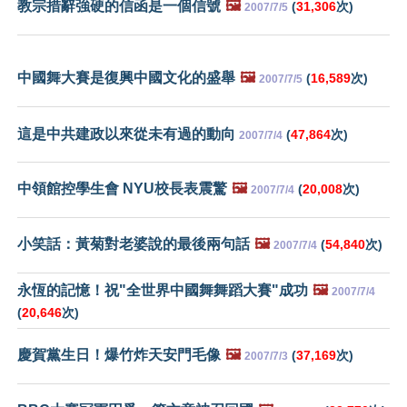
教宗措辭強硬的信函是一個信號
🖼️
(
31,306
次)
2007/7/5
中國舞大賽是復興中國文化的盛舉
🖼️
(
16,589
次)
2007/7/5
這是中共建政以來從未有過的動向
(
47,864
次)
2007/7/4
中領館控學生會 NYU校長表震驚
🖼️
(
20,008
次)
2007/7/4
小笑話：黃菊對老婆說的最後兩句話
🖼️
(
54,840
次)
2007/7/4
永恆的記憶！祝"全世界中國舞舞蹈大賽"成功
🖼️
2007/7/4
(
20,646
次)
慶賀黨生日！爆竹炸天安門毛像
🖼️
(
37,169
次)
2007/7/3