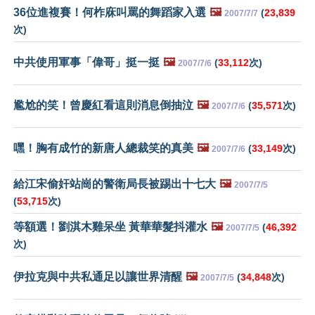
36位進複賽！何柞庥叫罵的舞蹈家入選
🖼️
(
23,839
2007/7/7
次)
中共使用軍事「偉哥」挺一挺
🖼️
(
33,112
次)
2007/7/6
尷尬的笑！曾慶紅看這則消息倒抽泣
🖼️
(
35,571
次)
2007/7/6
嘿！胸有成竹的新唐人總裁笑的真美
🖼️
(
33,149
次)
2007/7/6
給江宋偷奸站崗的警衛局長被踢出十七大
🖼️
2007/7/5
(
53,715
次)
等額選！劉淇木雞呆坐 黃華華髮抖灌水
🖼️
(
46,392
2007/7/5
次)
伊拉克與中共私通足以讓世界清醒
🖼️
(
34,848
次)
2007/7/5