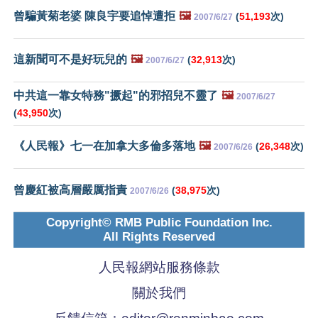
曾騙黃菊老婆 陳良宇要追悼遭拒
🖼️
(
51,193
次)
2007/6/27
這新聞可不是好玩兒的
🖼️
(
32,913
次)
2007/6/27
中共這一靠女特務"撅起"的邪招兒不靈了
🖼️
2007/6/27
(
43,950
次)
《人民報》七一在加拿大多倫多落地
🖼️
(
26,348
次)
2007/6/26
曾慶紅被高層嚴厲指責
(
38,975
次)
2007/6/26
Copyright© RMB Public Foundation Inc.
All Rights Reserved
人民報網站服務條款
關於我們