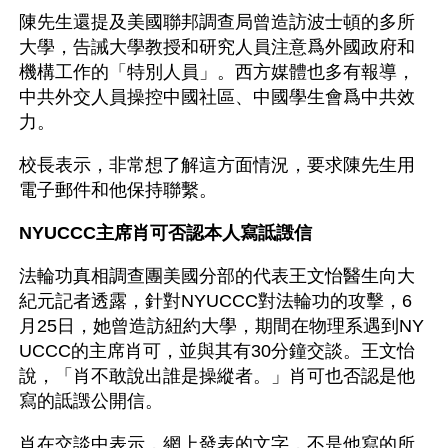
陳先生還提及美國聯邦調查局曾造訪波士頓的多所
大學，告誡大學教授和研究人員注意爲外國政府和
機構工作的「特別人員」。西方媒體也多有報導，
中共外交人員操控中國社區、中國學生會爲中共效
力。
校長表示，非常想了解這方面情況，要求陳先生用
電子郵件和他保持聯繫。
NYUCCC主席肖可否認本人寫詆譭信
法輪功真相調查團美國分部的代表王文怡醫生向大
紀元記者透露，針對NYUCCC對法輪功的攻擊，6
月25日，她曾造訪紐約大學，期間在物理系遇到NY
UCCC的主席肖可，並與其有30分鐘交談。王文怡
說，「肖不敢說出誰是操縱者。」肖可也否認是他
寫的詆譭公開信。
肖在交談中表示，網上發表的文字，不是他寫的所