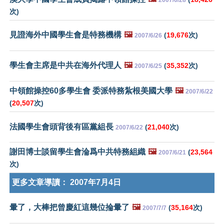
2007/6/28
次)
見證海外中國學生會是特務機構
🖼️
(
19,676
次)
2007/6/26
學生會主席是中共在海外代理人
🖼️
(
35,352
次)
2007/6/25
中領館操控60多學生會 委派特務紮根美國大學
🖼️
2007/6/22
(
20,507
次)
法國學生會頭背後有區黨組長
(
21,040
次)
2007/6/22
謝田博士談留學生會淪爲中共特務組織
🖼️
(
23,564
2007/6/21
次)
更多文章導讀：
2007年7月4日
暈了，大棒把曾慶紅這幾位掄暈了
🖼️
(
35,164
次)
2007/7/7