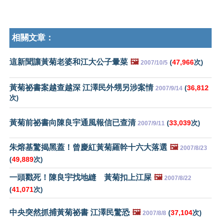
相關文章：
這新聞讓黃菊老婆和江大公子暈菜
🖼️
(
47,966
次)
2007/10/5
黃菊祕書案越查越深 江澤民外甥另涉案情
(
36,812
2007/9/14
次)
黃菊前祕書向陳良宇通風報信已查清
(
33,039
次)
2007/9/11
朱熔基驚揭黑蓋！曾慶紅黃菊羅幹十六大落選
🖼️
2007/8/23
(
49,889
次)
一頭戳死！陳良宇找地縫 黃菊扣上江屎
🖼️
2007/8/22
(
41,071
次)
中央突然抓捕黃菊祕書 江澤民驚恐
🖼️
(
37,104
次)
2007/8/8