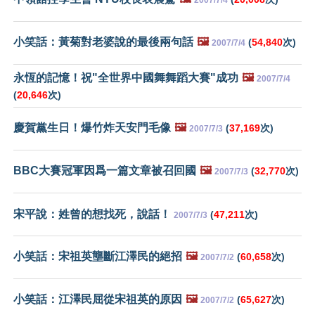
小笑話：黃菊對老婆說的最後兩句話
🖼️
(
54,840
次)
2007/7/4
永恆的記憶！祝"全世界中國舞舞蹈大賽"成功
🖼️
2007/7/4
(
20,646
次)
慶賀黨生日！爆竹炸天安門毛像
🖼️
(
37,169
次)
2007/7/3
BBC大賽冠軍因爲一篇文章被召回國
🖼️
(
32,770
次)
2007/7/3
宋平說：姓曾的想找死，說話！
(
47,211
次)
2007/7/3
小笑話：宋祖英壟斷江澤民的絕招
🖼️
(
60,658
次)
2007/7/2
小笑話：江澤民屈從宋祖英的原因
🖼️
(
65,627
次)
2007/7/2