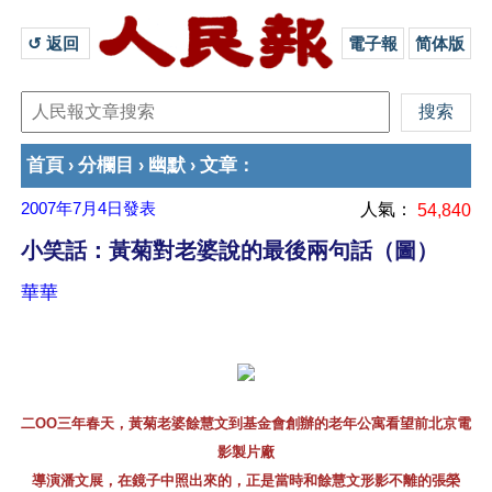
↺ 返回 
電子報
简体版
首頁
分欄目
幽默
文章
›
›
›
：
2007年7月4日
發表
人氣：
54,840
小笑話：黃菊對老婆說的最後兩句話（圖）
華華
二OO三年春天，黃菊老婆餘慧文到基金會創辦的老年公寓看望前北京電
影製片廠
導演潘文展，在鏡子中照出來的，正是當時和餘慧文形影不離的張榮