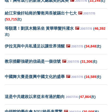
嘿！胸有成竹的新唐人總裁笑的真美
🖼️
(
33,149
次)
2007/7/6
給江宋偷奸站崗的警衛局長被踢出十七大
🖼️
2007/7/5
(
53,715
次)
等額選！劉淇木雞呆坐 黃華華髮抖灌水
🖼️
(
46,392
2007/7/5
次)
伊拉克與中共私通足以讓世界清醒
🖼️
(
34,848
次)
2007/7/5
教宗措辭強硬的信函是一個信號
🖼️
(
31,306
次)
2007/7/5
中國舞大賽是復興中國文化的盛舉
🖼️
(
16,589
次)
2007/7/5
這是中共建政以來從未有過的動向
(
47,864
次)
2007/7/4
中領館控學生會 NYU校長表震驚
🖼️
(
20,008
次)
2007/7/4