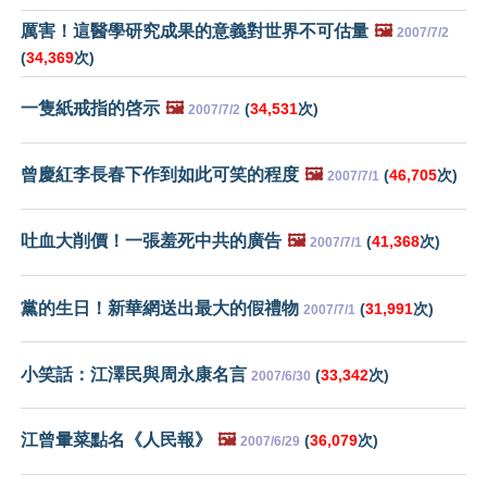
厲害！這醫學研究成果的意義對世界不可估量
🖼️
2007/7/2
(
34,369
次)
一隻紙戒指的啓示
🖼️
(
34,531
次)
2007/7/2
曾慶紅李長春下作到如此可笑的程度
🖼️
(
46,705
次)
2007/7/1
吐血大削價！一張羞死中共的廣告
🖼️
(
41,368
次)
2007/7/1
黨的生日！新華網送出最大的假禮物
(
31,991
次)
2007/7/1
小笑話：江澤民與周永康名言
(
33,342
次)
2007/6/30
江曾暈菜點名《人民報》
🖼️
(
36,079
次)
2007/6/29