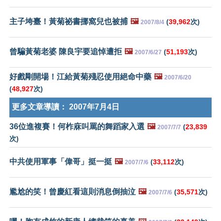
主子垮臺！黃菊祕書挪窩兒也被捕
🖼️
(
39,962
次)
2007/8/4
曾騙黃菊老婆 陳良宇要追悼遭拒
🖼️
(
51,193
次)
2007/6/27
好戲剛開場！江給黃菊殘忍使用絕命中藥
🖼️
2007/6/20
(
48,927
次)
更多文章導讀：
2007年7月4日
36位進複賽！何柞庥叫罵的舞蹈家入選
🖼️
(
23,839
2007/7/7
次)
中共使用軍事「偉哥」挺一挺
🖼️
(
33,112
次)
2007/7/6
尷尬的笑！曾慶紅看這則消息倒抽泣
🖼️
(
35,571
次)
2007/7/6