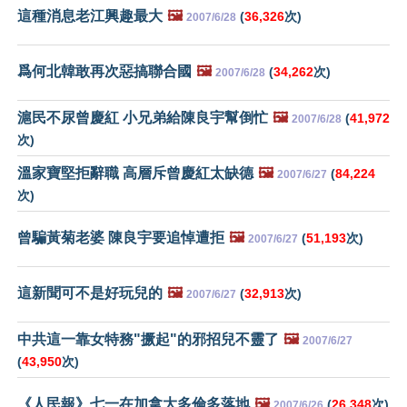
這種消息老江興趣最大
🖼️
(
36,326
次)
2007/6/28
爲何北韓敢再次惡搞聯合國
🖼️
(
34,262
次)
2007/6/28
滬民不尿曾慶紅 小兄弟給陳良宇幫倒忙
🖼️
(
41,972
2007/6/28
次)
溫家寶堅拒辭職 高層斥曾慶紅太缺德
🖼️
(
84,224
2007/6/27
次)
曾騙黃菊老婆 陳良宇要追悼遭拒
🖼️
(
51,193
次)
2007/6/27
這新聞可不是好玩兒的
🖼️
(
32,913
次)
2007/6/27
中共這一靠女特務"撅起"的邪招兒不靈了
🖼️
2007/6/27
(
43,950
次)
《人民報》七一在加拿大多倫多落地
🖼️
(
26,348
次)
2007/6/26