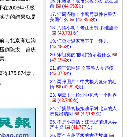
16. 朱熔基：股市失控 危机就在面
前
🖼️
(
44,053
次)
在2003年积极
17. 江周齐蹦！小鹰号事件在警告
共卖力的结果就是
美国什么
🖼️
(
43,896
次)
18. 刀捅小胡！老江出钱 多维豁命
🖼️
(
43,731
次)
前与北京有过沟
19. 江曾对温家宝下了一绊儿
(
43,486
次)
压倒陈太，曾庆
20. 宋祖英的“眼泪”预示着什么
🖼️
票。
(
43,194
次)
21. 阎王记性好 文革整人今还债
175,874票，
(
43,078
次)
22. 两张图片！中共极为复杂的心
。
情
🖼️
(
42,824
次)
23. 别晕！一粒沙中包含一个世界
🖼️
(
42,748
次)
24. 活摘器官模拟演示对北京的人
权提出诘问
🖼️
(
42,199
次)
25. 不是小笑话：江已提前进入共
产主义
🖼️
(
41,777
次)
26. 两个有趣至极的古代故事
🖼️