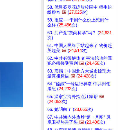
58. 优昙婆罗花绽放校园中 师生纷
纷称奇
🖼️
(
27,025
次)
59. 报应──干到什么份上死到什
么样 (
25,456
次)
60. 共产党“崇尚科学”吗？ (
24,631
次)
61. 中国人民终于站起来了 物价赶
英超美
🖼️
(
24,514
次)
62. 中共必须解体 迫害法轮功的罪
犯必须接受审判
🖼️
(
24,458
次)
63. 震撼！中国北方大城市惊现大
量真相标语
🖼️
(
24,428
次)
64. “嫦娥”一号运行异常 中共封锁
消息 (
24,233
次)
65. 温家宝海外指点江家帮
🖼️
(
24,053
次)
66. 她明白了 (
23,665
次)
67. 中共海内外热炒“第一月图” 凤
凰卫视热昏了头
🖼️
(
23,496
次)
68. 乔森潘被捕 自传爆共产党一大