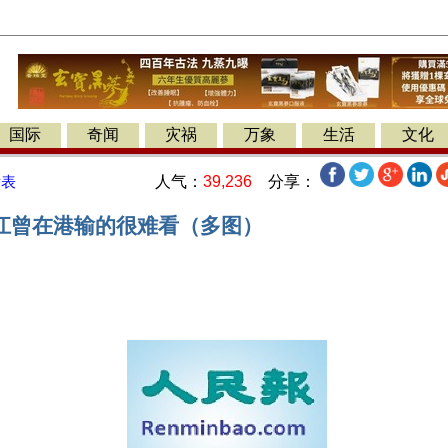
国际
奇闻
灾祸
万象
生活
文化
人气：
39,236
分享：
发表
江曾在港输的很难看（多图）