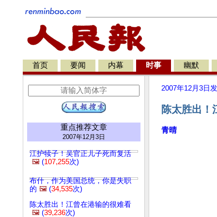
首页
要闻
内幕
时事
幽默
2007年12月3日
陈太胜出！
重点推荐文章
青晴
2007年12月3日
江护犊子！吴官正儿子死而复活
🖼️
(
107,255
次)
布什，作为美国总统，你是失职
的
🖼️
(
34,535
次)
陈太胜出！江曾在港输的很难看
🖼️
(
39,236
次)