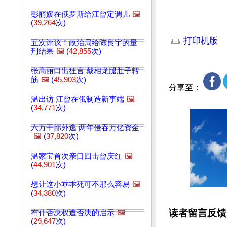
彭丽媛在俄罗斯给江曾定调儿
🖼️
(
39,264
次)
文章网址: http://w
打印机版
五次评议！政治局给陈良宇的量
刑结果
🖼️
(
42,855
次)
张高丽口出狂言 戴相龙腿肚子转
筋
🖼️
(
45,903
次)
分享至：
温出访 江曾在俄制造新事端
🖼️
(
34,771
次)
六万干部外逃 两年侵吞万亿资金
🖼️
(
37,820
次)
温家宝首次亲口回击曾庆红
🖼️
(
44,901
次)
想让这小乖乖死可不那么容易
🖼️
(
34,380
次)
读者留言反馈
布什否决权遭否决的启示
🖼️
(
29,647
次)