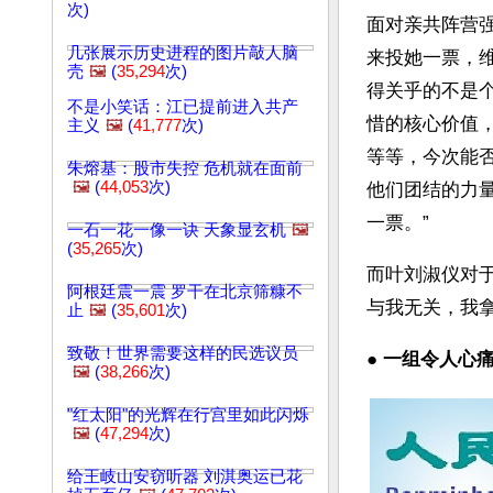
次)
面对亲共阵营
几张展示历史进程的图片敲人脑
来投她一票，
壳
🖼️
(
35,294
次)
得关乎的不是
不是小笑话：江已提前进入共产
惜的核心价值
主义
🖼️
(
41,777
次)
等等，今次能否
朱熔基：股市失控 危机就在面前
🖼️
(
44,053
次)
他们团结的力
一票。”
一石一花一像一诀 天象显玄机
🖼️
(
35,265
次)
而叶刘淑仪对于
阿根廷震一震 罗干在北京筛糠不
与我无关，我
止
🖼️
(
35,601
次)
致敬！世界需要这样的民选议员
● 
一组令人心痛
🖼️
(
38,266
次)
"红太阳"的光辉在行宫里如此闪烁
🖼️
(
47,294
次)
给王岐山安窃听器 刘淇奥运已花