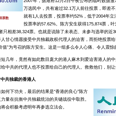
2007年，据港府12月2日午夜公布的临时数据显
万选民中，共有逾过32.1万人前往投票，即差
就有1人去投票，投票率约52%，低于2004年
得票数
投票率的57.62%。陈方安生获得175,874票，
，两者只相差38,324票。也就是说除了未表态、未参与选举的近
半人甘心情愿接受中共独裁政权代理人的迫害，而拒绝投票给以
价值”为号召的陈方安生。这是一组多么令人心痛、令人震惊
短短几年，竟然有如此数目庞大的港人麻木到爱迫害港人的中
票给中共的代理人也不投票给自己的代理人。救救他们，别让
对中共独裁的香港人
如何下功夫，最后的结果是“香港的良心”陈方
义力量在抗衡中共独裁统治的关键战役中取胜。
她将会积极考虑明年再参选立法会。