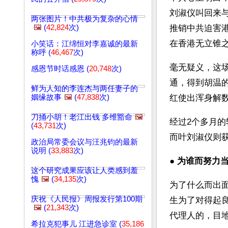
刘淑仪叫回来与
两张图片！中共极为复杂的心情
🖼️
(
42,824
次)
推销中共迫害
在香港无立锥
小笑话：江绵恒对李嘉诚的最新
称呼 (
46,467
次)
毫无疑义，这
感恩节时话感恩 (
20,748
次)
通，得到胡温
鲜为人知的李连杰与两任妻子的
姻缘故事
🖼️
(
47,838
次)
红使出浑身解
刀捅小胡！老江出钱 多维豁命
🖼️
经过2个多月的
(
43,731
次)
而叶刘淑仪则获得
政治局常委会议与汪兆钧的最新
说明 (
33,883
次)
● 
为谁而努力当
这个研究成果应该让人类感到羞
愧
🖼️
(
34,135
次)
为了什么而出
庆祝《人民报》周报发行第100期
生为了对得起
🖼️
(
21,343
次)
代理人的，目
希拉克犯事儿 江进急诊室 (
35,186