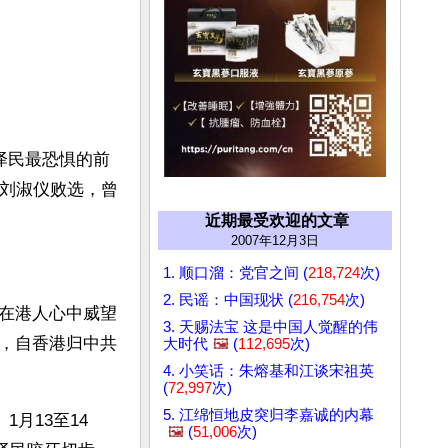
泽民最恐惧的前
叶刘淑仪败选，曾
近期最受欢迎的文章
2007年12月3日
1. 顺口溜：党官之间 (
218,724
次)
2. 民谣：中国现状 (
216,754
次)
在港人心中威望
3. 天赐法宝 这是中国人觉醒的伟
，自香港归中共
大时代
🖼️
(
112,695
次)
4. 小笑话：朱熔基和江谈宋祖英
(
72,997
次)
5. 江绵恒地皮突归李嘉诚的内幕
月13至14
🖼️
(
51,006
次)