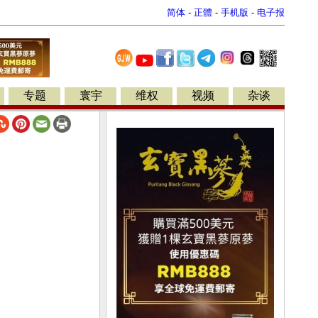
简体
-
正體
-
手机版
-
电子报
专题
寰宇
维权
视频
杂谈