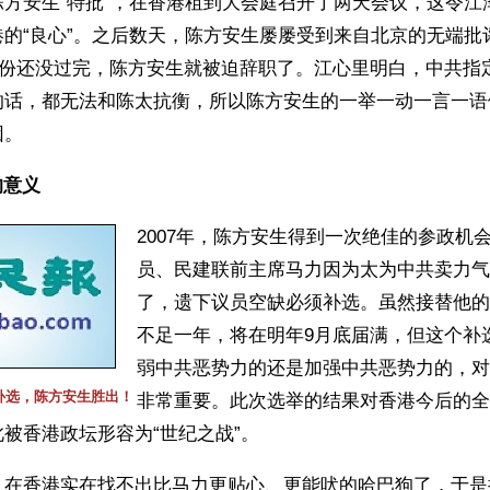
陈方安生“特批”，在香港租到大会庭召开了两天会议，这令江
港的“良心”。之后数天，陈方安生屡屡受到来自北京的无端批
1月份还没过完，陈方安生就被迫辞职了。江心里明白，中共指
的话，都无法和陈太抗衡，所以陈方安生的一举一动一言一语
因。
意义 
2007年，陈方安生得到一次绝佳的参政机
员、民建联前主席马力因为太为中共卖力气
了，遗下议员空缺必须补选。虽然接替他的
不足一年，将在明年9月底届满，但这个补
弱中共恶势力的还是加强中共恶势力的，对
补选，陈方安生胜出！
非常重要。此次选举的结果对香港今后的全
被香港政坛形容为“世纪之战”。
，在香港实在找不出比马力更贴心、更能吠的哈巴狗了，于是