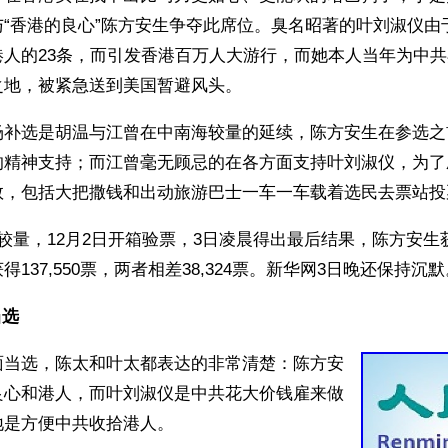
“香港的良心”陈方安生争夺此席位。臭名昭著的叶刘淑仪由于
港人的23条，而引发香港百万人大游行，而她本人当年为中
之地，被紧急送到美国暂避风头。
场补选是胡温与江曾在中南海较量的延续，陈方安生在参选之
的精神支持；而江曾毫无顾忌的在各方面支持叶刘淑仪，为了
数，包括大把撒钱和出动旅游巴士一车一车载着选民去票站投
较量，12月2日开箱验票，3日凌晨得出最后结果，陈方安生获得
137,550票，两者相差38,324票。新华网3日晚还保持沉默
选 
面当选，陈太和叶太都表达的非常清楚：陈方安
良心和港人，而叶刘淑仪是中共花大价钱雇来做
地是方便中共收拾港人。