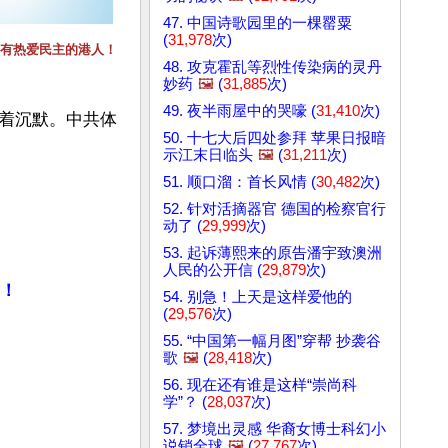
47. 中国诗歌园里的一棵罂粟
(
31,978
次)
有热爱民主的港人！
48. 攻克霍乱等烈性传染病的灵丹
妙药
🖼️
(
31,885
次)
49. 夜半雨屋中的哭嚎 (
31,410
次)
着沉默。中共体
50. 十七大后四处参拜 苹果日报暗
示江末日临头
🖼️
(
31,211
次)
51. 顺口溜：首长风情 (
30,482
次)
52. 针对活摘器官 德国的检察官行
动了 (
29,999
次)
53. 起诉薄熙来的原告潘宇致澳洲
人民的公开信 (
29,879
次)
！
54. 别急！上天是这样爱他的
(
29,576
次)
55. “中国第一幅月图”穿帮 抄袭谷
歌
🖼️
(
28,418
次)
56. 现在还有谁是这样“崇尚科
学”？ (
28,037
次)
57. 梦境出灵感 华裔女博士科幻小
说销全球
🖼️
(
27,767
次)