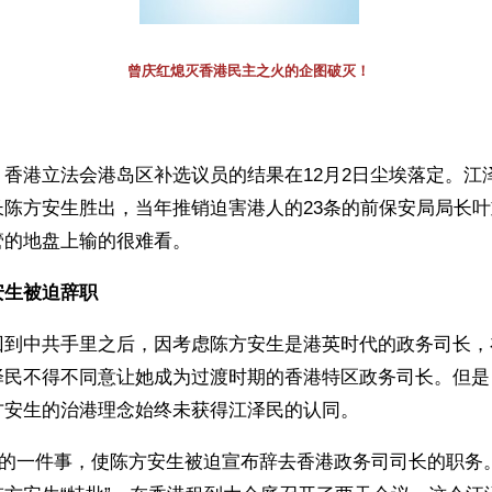
曾庆红熄灭香港民主之火的企图破灭！
香港立法会港岛区补选议员的结果在12月2日尘埃落定。江
长陈方安生胜出，当年推销迫害港人的23条的前保安局局长
管的地盘上输的很难看。
安生被迫辞职 
回到中共手里之后，因考虑陈方安生是港英时代的政务司长，
泽民不得不同意让她成为过渡时期的香港特区政务司长。但是
方安生的治港理念始终未获得江泽民的认同。
发生的一件事，使陈方安生被迫宣布辞去香港政务司司长的职务。1