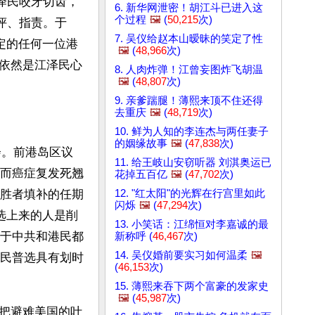
泽民咬牙切齿，
6. 新华网泄密！胡江斗已进入这
个过程
🖼️
(
50,215
次)
评、指责。于
7. 吴仪给赵本山暧昧的笑定了性
定的任何一位港
🖼️
(
48,966
次)
依然是江泽民心
8. 人肉炸弹！江曾妄图炸飞胡温
🖼️
(
48,807
次)
9. 亲爹踹腿！薄熙来顶不住还得
去重庆
🖼️
(
48,719
次)
10. 鲜为人知的李连杰与两任妻子
的姻缘故事
🖼️
(
47,838
次)
会。前港岛区议
11. 给王岐山安窃听器 刘淇奥运已
而癌症复发死翘
花掉五百亿
🖼️
(
47,702
次)
12. "红太阳"的光辉在行宫里如此
胜者填补的任期
闪烁
🖼️
(
47,294
次)
选上来的人是削
13. 小笑话：江绵恒对李嘉诚的最
于中共和港民都
新称呼 (
46,467
次)
14. 吴仪婚前要实习如何温柔
🖼️
民普选具有划时
(
46,153
次)
15. 薄熙来吞下两个富豪的发家史
🖼️
(
45,987
次)
把避难美国的叶