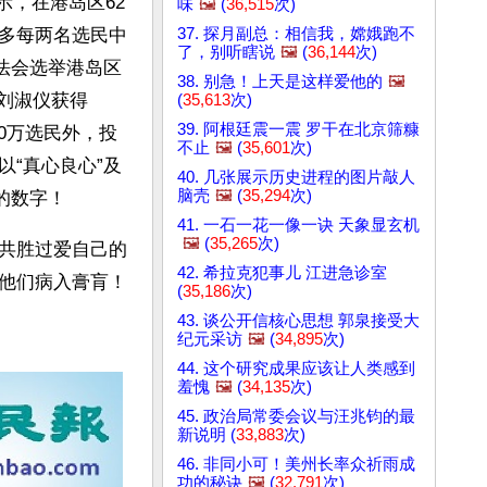
示，在港岛区62
味
🖼️
(
36,515
次)
37. 探月副总：相信我，嫦娥跑不
不多每两名选民中
了，别听瞎说
🖼️
(
36,144
次)
立法会选举港岛区
38. 别急！上天是这样爱他的
🖼️
叶刘淑仪获得
(
35,613
次)
39. 阿根廷震一震 罗干在北京筛糠
30万选民外，投
不止
🖼️
(
35,601
次)
“真心良心”及
40. 几张展示历史进程的图片敲人
脑壳
🖼️
(
35,294
次)
的数字！
41. 一石一花一像一诀 天象显玄机
🖼️
(
35,265
次)
共胜过爱自己的
42. 希拉克犯事儿 江进急诊室
他们病入膏肓！
(
35,186
次)
43. 谈公开信核心思想 郭泉接受大
纪元采访
🖼️
(
34,895
次)
44. 这个研究成果应该让人类感到
羞愧
🖼️
(
34,135
次)
45. 政治局常委会议与汪兆钧的最
新说明 (
33,883
次)
46. 非同小可！美州长率众祈雨成
功的秘诀
🖼️
(
32,791
次)