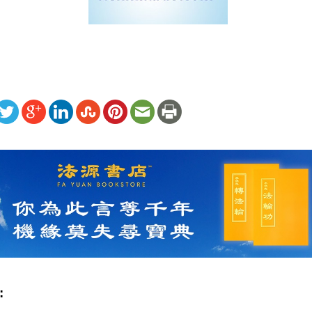
ww.renminbao.com/rmb/articles/2007/12/3/46215.html
: