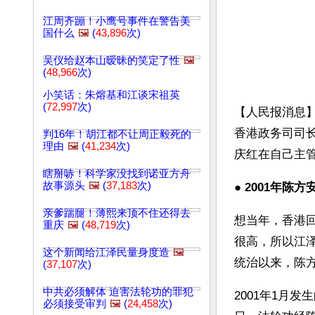
江周齐蹦！小鹰号事件在警告美
国什么
🖼️
(
43,896
次)
吴仪给赵本山暧昧的笑定了性
🖼️
(
48,966
次)
小笑话：朱熔基和江谈宋祖英
(
72,997
次)
【人民报消息】
香港政务司司
判16年！胡江都不让周正毅死的
理由
🖼️
(
41,234
次)
庆红在自己主
瞎掰哧！科学家没找到诺亚方舟
故事源头
🖼️
(
37,183
次)
● 
2001年陈方
亲爹踹腿！薄熙来顶不住还得去
想当年，香港
重庆
🖼️
(
48,719
次)
很高，所以江
这个新闻给江泽民量身度造
🖼️
统治以来，陈
(
37,107
次)
中共必须解体 迫害法轮功的罪犯
2001年1月
必须接受审判
🖼️
(
24,458
次)