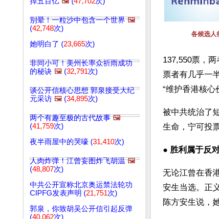
掉五百亿
🖼️
(
47,702
次)
别晕！一粒沙中包含一个世界
🖼️
(
42,748
次)
各候选人
她明白了 (
23,665
次)
137,550票
非同小可！美州长率众祈雨成功
的秘诀
🖼️
(
32,791
次)
票者有几乎一
“维护香港核心
谈公开信核心思想 郭泉接受大纪
元采访
🖼️
(
34,895
次)
被中共统治了
两个有趣至极的古代故事
🖼️
(
41,759
次)
生命，宁可投
夜半雨屋中的哭嚎 (
31,410
次)
● 
胜利属于反
人肉炸弹！江曾妄图炸飞胡温
🖼️
(
48,807
次)
无论江曾在香港
中共公开宣称北京奥运禁法轮功
安生当选。正
CIPFG发表声明 (
21,751
次)
陈方安生说，
郭泉，你致胡吴公开信引起反弹
(
40,062
次)