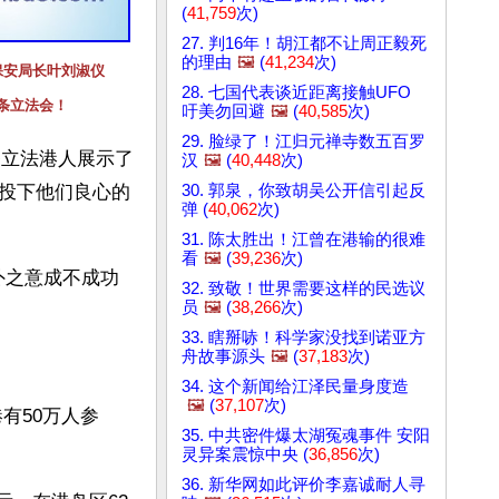
(
41,759
次)
27. 判16年！胡江都不让周正毅死
的理由
🖼️
(
41,234
次)
港保安局长叶刘淑仪
28. 七国代表谈近距离接触UFO
3条立法会！
吁美勿回避
🖼️
(
40,585
次)
29. 脸绿了！江归元禅寺数五百罗
条立法港人展示了
汉
🖼️
(
40,448
次)
30. 郭泉，你致胡吴公开信引起反
投下他们良心的
弹 (
40,062
次)
31. 陈太胜出！江曾在港输的很难
看
🖼️
(
39,236
次)
外之意成不成功
32. 致敬！世界需要这样的民选议
员
🖼️
(
38,266
次)
33. 瞎掰哧！科学家没找到诺亚方
舟故事源头
🖼️
(
37,183
次)
34. 这个新闻给江泽民量身度造
🖼️
(
37,107
次)
有50万人参
35. 中共密件爆太湖冤魂事件 安阳
灵异案震惊中央 (
36,856
次)
36. 新华网如此评价李嘉诚耐人寻