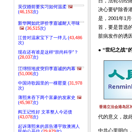
日，法轮功经
吴仪婚前要实习如何温柔
🖼️
决心要铲除香
(
46,153
次)
是，2001年
新华网如此评价李嘉诚耐人寻味
首，要是普选
🖼️
(
36,515
次)
脏病发作的诱
江曾对温家宝下了一绊儿 (
43,486
次)
● 
“世纪之战”的
现在还有谁是这样“崇尚科学”？
(
28,037
次)
江绵恒地皮突归李嘉诚的内幕
🖼️
(
51,006
次)
中国诗歌园里的一棵罂粟 (
31,978
次)
薄熙来吞下两个富豪的发家史
🖼️
(
45,987
次)
香港立法会港岛区
阎王记性好 文革整人今还债
代的意义，故此
(
43,078
次)
起诉薄熙来的原告潘宇致澳洲人
中共心里明白
民的公开信 (
29,879
次)