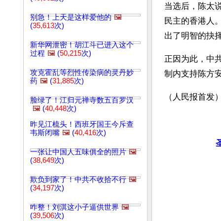
当选后，陈太
别急！上天是这样爱他的
🖼️
民主的香港人
(
35,613
次)
出了明智的抉
新华网泄密！胡江斗已进入这个
过程
🖼️
(
50,215
次)
正因为此，中
攻克霍乱等烈性传染病的灵丹妙
制内支持陈方安
药
🖼️
(
31,885
次)
（人民报首发
脸绿了！江归元禅寺数五百罗汉
🖼️
(
40,448
次)
昨见江梳头！西班牙国王今斥查
韦斯闭嘴
🖼️
(
40,416
次)
一张让中国人五味俱全的照片
🖼️
(
38,649
次)
欺负到家了！中共不收拾不行
🖼️
(
34,197
次)
咋整！刘淇这小子逼供世界
🖼️
(
39,506
次)