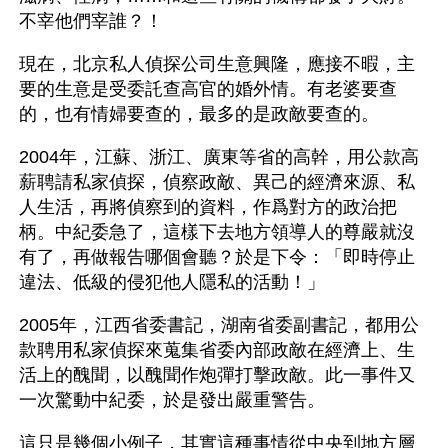
不宰他們宰誰？！
現在，北京私人偵探公司生意興隆，應接不暇，主
要的生意是受委託查高官的婚外情。有老婆要查
的，也有情婦要查的，最多的是政敵要查的。
2004年，江蘇、浙江、廣東等省的高幹，用公款高
薪聘請私家偵探，偵察政敵、異己的經濟來源、私
人生活，再將偵察到的資料，作爲對方的政治把
柄。中紀委急了，這樣下去地方領導人的尊嚴就沒
有了，再做報告哪個會聽？於是下令：「即時停止
違法、低級的侵犯他人隱私的活動！」 
2005年，江西省委書記，湖南省委副書記，都用公
款聘用私家偵探來蒐集省委內部政敵在經濟上、生
活上的醜聞，以醜聞作炮彈打擊政敵。此一事件又
一次驚動中紀委，於是發出嚴重警告。
這只是幾個小例子，其實這種事情從中央到地方層