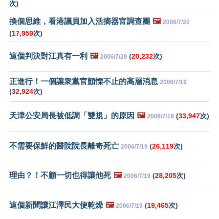
次)
換個思維，看港議員加入活摘器官調查團
🖼️
2006/7/20
(
17,959
次)
這個判決對江真有一利
🖼️
(
20,232
次)
2006/7/20
正進行！一個讓衆黨官顫慄不止的高層消息
2006/7/19
(
32,924
次)
天津公安局長被低調「雙規」的原因
🖼️
(
33,947
次)
2006/7/19
不需要保鮮的醫院院長離奇死亡
(
26,119
次)
2006/7/19
理由？！不顧一切也得讓他死
🖼️
(
28,205
次)
2006/7/19
這個新聞讓江澤民大便乾燥
🖼️
(
19,465
次)
2006/7/19