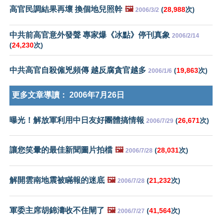
高官民調結果再壞 換個地兒照幹
🖼️
(
28,988
次)
2006/3/2
中共前高官意外發聲 專家爆《冰點》停刊真象
2006/2/14
(
24,230
次)
中共高官自殺僱兇頻傳 越反腐貪官越多
(
19,863
次)
2006/1/6
更多文章導讀：
2006年7月26日
曝光！解放軍利用中日友好團體搞情報
(
26,671
次)
2006/7/29
讓您笑暈的最佳新聞圖片拍檔
🖼️
(
28,031
次)
2006/7/28
解開雲南地震被瞞報的迷底
🖼️
(
21,232
次)
2006/7/28
軍委主席胡錦濤收不住閘了
🖼️
(
41,564
次)
2006/7/27