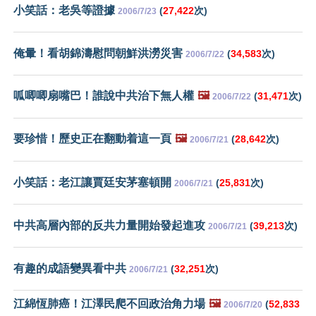
小笑話：老吳等證據
(
27,422
次)
2006/7/23
俺暈！看胡錦濤慰問朝鮮洪澇災害
(
34,583
次)
2006/7/22
呱唧唧扇嘴巴！誰說中共治下無人權
🖼️
(
31,471
次)
2006/7/22
要珍惜！歷史正在翻動着這一頁
🖼️
(
28,642
次)
2006/7/21
小笑話：老江讓賈廷安茅塞頓開
(
25,831
次)
2006/7/21
中共高層內部的反共力量開始發起進攻
(
39,213
次)
2006/7/21
有趣的成語變異看中共
(
32,251
次)
2006/7/21
江綿恆肺癌！江澤民爬不回政治角力場
🖼️
(
52,833
2006/7/20