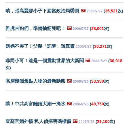
嘖，張高麗那小子下屆當政治局委員
🖼️
(
35,521
次)
2006/7/27
雅虎古狗們，準備抽筋兒吧！
🖼️
(
28,001
次)
2006/7/27
媽媽不哭了！父親「託夢」還真靈
(
30,271
次)
2006/7/27
非同小可！這是一個震動世界的大新聞
🖼️
(
30,018
2006/7/27
次)
高層幾個焦點人物的最新動態
🖼️
(
33,399
次)
2006/7/26
瞧！中共高官離婚大潮一滴水
🖼️
(
40,750
次)
2006/7/26
查高官婚外情 私人偵探明碼標價
🖼️
(
29,100
次)
2006/7/26