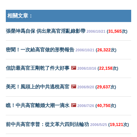
相關文章：
張榮坤爲自保 供出衆高官淫亂錄影帶
(
31,565
次)
2006/10/21
密聞！一次給高官做的形勢報告
(
26,322
次)
2006/10/21
信訪最高官王剛乾了件大好事
🖼️
(
22,158
次)
2006/10/16
美死！風頭上的中共逃稅高官
🖼️
(
29,637
次)
2006/9/20
瞧！中共高官離婚大潮一滴水
🖼️
(
40,750
次)
2006/7/26
前中共高官李普：從文革六四到法輪功
(
19,121
次)
2006/5/25