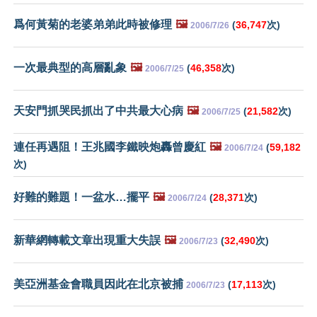
爲何黃菊的老婆弟弟此時被修理
🖼️
(
36,747
次)
2006/7/26
一次最典型的高層亂象
🖼️
(
46,358
次)
2006/7/25
天安門抓哭民抓出了中共最大心病
🖼️
(
21,582
次)
2006/7/25
連任再遇阻！王兆國李鐵映炮轟曾慶紅
🖼️
(
59,182
2006/7/24
次)
好難的難題！一盆水…擺平
🖼️
(
28,371
次)
2006/7/24
新華網轉載文章出現重大失誤
🖼️
(
32,490
次)
2006/7/23
美亞洲基金會職員因此在北京被捕
(
17,113
次)
2006/7/23