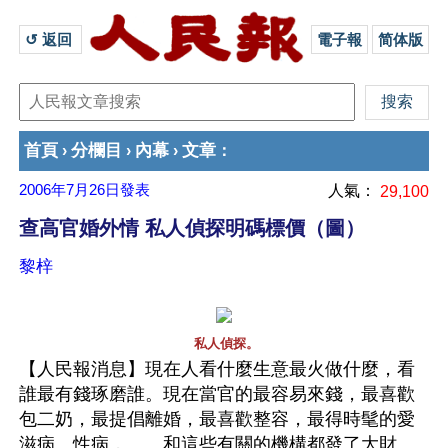
↺ 返回 
電子報
简体版
首頁
分欄目
內幕
文章
›
›
›
：
2006年7月26日
發表
人氣：
29,100
查高官婚外情 私人偵探明碼標價（圖）
黎梓
 私人偵探。
【人民報消息】現在人看什麼生意最火做什麼，看
誰最有錢琢磨誰。現在當官的最容易來錢，最喜歡
包二奶，最提倡離婚，最喜歡整容，最得時髦的愛
滋病、性病，……和這些有關的機構都發了大財。