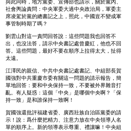
與此同時，地方黨委、宣傳部也請示，關於黨內、
社會輿論責問：中央軍委大過中央政治局，軍委主
席凌駕於黨的總書記之上，照此，中國豈不變成軍
事管制時期了嗎？
劉雲山對這一責問回答說：這些問題我也回答不
出，也沒法答，請示中央書記處曾慶紅，他也不回
答。這些問題，最好不要在順序上拉得太大，扯得
太遠。
江澤民的親信、中共中央書記處書記、中組部長賀
國強對中共重慶市委有關這一問題的請示報告，簡
單地回答：要和中央保持一致，不要被外界雜音打
亂。有人疑惑：這個「中央」是哪個中央啊？「保
持一致」是和誰保持一致啊！
賀國強還批評福建省委、廣西壯族自治區黨委的請
示！說：爲什麼把精力、注意力放在中央領導人名
單的順序上。新的領導表示尊重、禮讓嘛！中央組