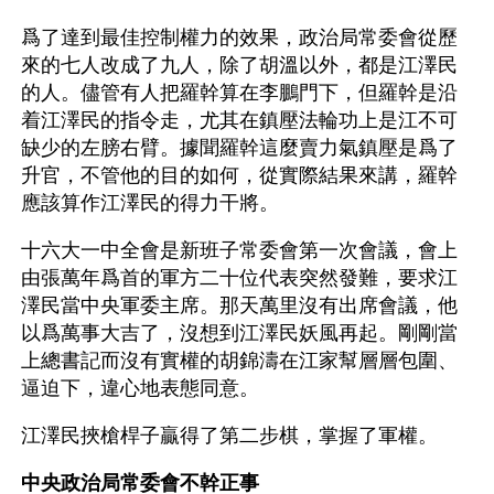
爲了達到最佳控制權力的效果，政治局常委會從歷
來的七人改成了九人，除了胡溫以外，都是江澤民
的人。儘管有人把羅幹算在李鵬門下，但羅幹是沿
着江澤民的指令走，尤其在鎮壓法輪功上是江不可
缺少的左膀右臂。據聞羅幹這麼賣力氣鎮壓是爲了
升官，不管他的目的如何，從實際結果來講，羅幹
應該算作江澤民的得力干將。
十六大一中全會是新班子常委會第一次會議，會上
由張萬年爲首的軍方二十位代表突然發難，要求江
澤民當中央軍委主席。那天萬里沒有出席會議，他
以爲萬事大吉了，沒想到江澤民妖風再起。剛剛當
上總書記而沒有實權的胡錦濤在江家幫層層包圍、
逼迫下，違心地表態同意。
江澤民挾槍桿子贏得了第二步棋，掌握了軍權。
中央政治局常委會不幹正事