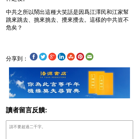
中共之所以鬧出這種大笑話是因爲江澤民和江家幫
跳來跳去、挑來挑去、攪來攪去。這樣的中共豈不
分享到：
讀者留言反饋: