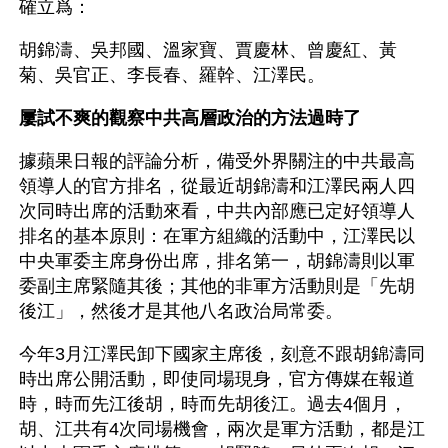
確立爲：
胡錦濤、吳邦國、溫家寶、賈慶林、曾慶紅、黃
菊、吳官正、李長春、羅幹、江澤民。
屢試不爽的觀察中共高層政治的方法過時了
據蘋果日報的評論分析，備受外界關注的中共最高
領導人的官方排名，從最近胡錦濤和江澤民兩人四
次同時出席的活動來看，中共內部應已定好領導人
排名的基本原則：在軍方組織的活動中，江澤民以
中央軍委主席身份出席，排名第一，胡錦濤則以軍
委副主席緊隨其後；其他的非軍方活動則是「先胡
後江」，然後才是其他八名政治局常委。
今年3月江澤民卸下國家主席後，刻意不跟胡錦濤同
時出席公開活動，即使同場現身，官方傳媒在報道
時，時而先江後胡，時而先胡後江。過去4個月，
胡、江共有4次同場機會，兩次是軍方活動，都是江