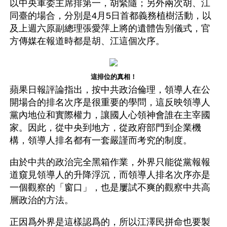
以中央軍委主席排第一，胡緊隨；另外兩次胡、江
同臺的場合，分別是4月5日首都義務植樹活動，以
及上週六原副總理張愛萍上將的遺體告別儀式，官
方傳媒在報道時都是胡、江這個次序。
這排位的真相！
蘋果日報評論指出，按中共政治倫理，領導人在公
開場合的排名次序是很重要的學問，這反映領導人
黨內地位和實際權力，讓國人心領神會誰在主宰國
家。因此，從中央到地方，從政府部門到企業機
構，領導人排名都有一套嚴謹而考究的制度。
由於中共的政治完全黑箱作業，外界只能從黨報報
道窺見領導人的升降浮沉，而領導人排名次序亦是
一個觀察的「窗口」，也是屢試不爽的觀察中共高
層政治的方法。
正因爲外界是這樣認爲的，所以江澤民拼命也要製