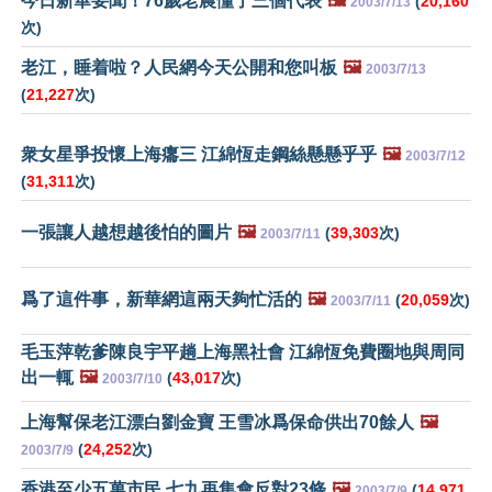
今日新華要聞！76歲老農懂了三個代表
🖼️
(
20,160
2003/7/13
次)
老江，睡着啦？人民網今天公開和您叫板
🖼️
2003/7/13
(
21,227
次)
衆女星爭投懷上海癟三 江綿恆走鋼絲懸懸乎乎
🖼️
2003/7/12
(
31,311
次)
一張讓人越想越後怕的圖片
🖼️
(
39,303
次)
2003/7/11
爲了這件事，新華網這兩天夠忙活的
🖼️
(
20,059
次)
2003/7/11
毛玉萍乾爹陳良宇平趟上海黑社會 江綿恆免費圈地與周同
出一輒
🖼️
(
43,017
次)
2003/7/10
上海幫保老江漂白劉金寶 王雪冰爲保命供出70餘人
🖼️
(
24,252
次)
2003/7/9
香港至少五萬市民 七九再集會反對23條
🖼️
(
14,971
2003/7/9