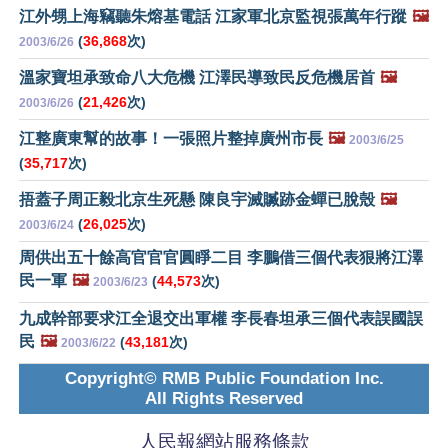
江外甥上海竊聽朱熔基電話 江家軍北京監視張萬年行蹤
🖼️
(
36,868
次)
2003/6/26
溫家寶坦承致命八大危機 江澤民導致民反危機居首
🖼️
(
21,426
次)
2003/6/26
江整廣東幫的故事！一張照片整掉廣州市長
🖼️
2003/6/25
(
35,717
次)
捂蓋子周正毅北京生死懸 陳良宇滅贓跡金蟬已脫殼
🖼️
(
26,025
次)
2003/6/24
周供出五十餘高官官官圓睜二目 李鵬借三個代表狠將江澤
民一軍
🖼️
(
44,573
次)
2003/6/23
九成幹部要求江全退交出軍權 李長春坦承三個代表誤國誤
民
🖼️
(
43,181
次)
2003/6/22
Copyright© RMB Public Foundation Inc.
All Rights Reserved
人民報網站服務條款