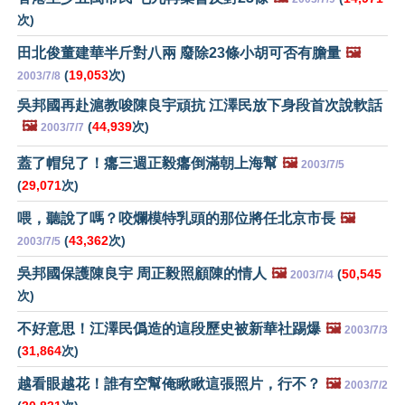
次)
田北俊董建華半斤對八兩 廢除23條小胡可否有膽量
🖼️
(
19,053
次)
2003/7/8
吳邦國再赴滬教唆陳良宇頑抗 江澤民放下身段首次說軟話
🖼️
(
44,939
次)
2003/7/7
蓋了帽兒了！癟三週正毅癟倒滿朝上海幫
🖼️
2003/7/5
(
29,071
次)
喂，聽說了嗎？咬爛模特乳頭的那位將任北京市長
🖼️
(
43,362
次)
2003/7/5
吳邦國保護陳良宇 周正毅照顧陳的情人
🖼️
(
50,545
2003/7/4
次)
不好意思！江澤民僞造的這段歷史被新華社踢爆
🖼️
2003/7/3
(
31,864
次)
越看眼越花！誰有空幫俺瞅瞅這張照片，行不？
🖼️
2003/7/2