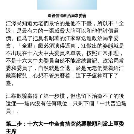
送親信進政治局常委會
江澤民知道元老們最怕的是他不下臺，所以不「全
退」是最有力的一張威脅大牌可以和他們討價還
價。但爲了把臭名昭著的江家幫送進政治局常委
會，「全退」戲必須演得逼真，江做出的姿態就是
不出現在十六大中央委員名單裏。按照正常推理，
不是十六大中央委員自然不能當總書記、政治局常
委和委員了，自然就是全退，於是元老們樂着給江
戴高帽兒，心想不管怎麼着，這下子瘟神可下了
臺。
江靠欺騙贏得了第一步棋，但也留下治癒不了的後
遺症──黨內沒有任何職位，只剩下個「中共普通黨
員」。
第二步：十六大一中全會搞突然襲擊順利當上軍委
主席