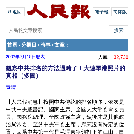
↺ 返回 
電子報
简体版
首頁
分欄目
時事
文章
›
›
›
：
2003年7月18日
發表
人氣：
32,730
觀察中共排名的方法過時了！大連軍港照片的
真相（多圖）
青晴
【人民報消息】按照中共傳統的排名順序，依次是
中共中央總書記、國家主席、全國人大常委會委員
長、國務院總理、全國政協主席，然後才是其他政
治局常委。至於中央軍委主席，歷來沒有特定的位
置，因爲中共第一代是毛澤東率領打下的江山，自