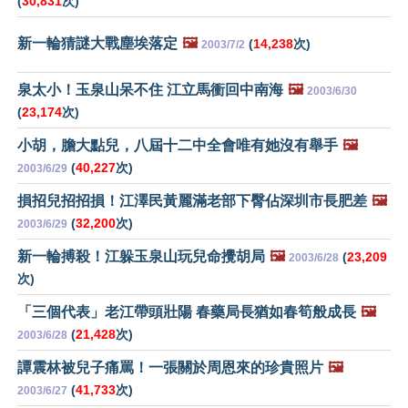
(
30,831
次)
新一輪猜謎大戰塵埃落定
🖼️
(
14,238
次)
2003/7/2
泉太小！玉泉山呆不住 江立馬衝回中南海
🖼️
2003/6/30
(
23,174
次)
小胡，膽大點兒，八屆十二中全會唯有她沒有舉手
🖼️
(
40,227
次)
2003/6/29
損招兒招招損！江澤民黃麗滿老部下臀佔深圳市長肥差
🖼️
(
32,200
次)
2003/6/29
新一輪搏殺！江躲玉泉山玩兒命攪胡局
🖼️
(
23,209
2003/6/28
次)
「三個代表」老江帶頭壯陽 春藥局長猶如春筍般成長
🖼️
(
21,428
次)
2003/6/28
譚震林被兒子痛罵！一張關於周恩來的珍貴照片
🖼️
(
41,733
次)
2003/6/27