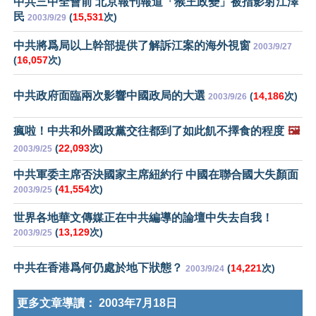
中共三中全會前 北京報刊報道「猴王政變」被指影射江澤
民
(
15,531
次)
2003/9/29
中共將爲局以上幹部提供了解訴江案的海外視窗
2003/9/27
(
16,057
次)
中共政府面臨兩次影響中國政局的大選
(
14,186
次)
2003/9/26
瘋啦！中共和外國政黨交往都到了如此飢不擇食的程度
🖼️
(
22,093
次)
2003/9/25
中共軍委主席否決國家主席紐約行 中國在聯合國大失顏面
(
41,554
次)
2003/9/25
世界各地華文傳媒正在中共編導的論壇中失去自我！
(
13,129
次)
2003/9/25
中共在香港爲何仍處於地下狀態？
(
14,221
次)
2003/9/24
更多文章導讀：
2003年7月18日