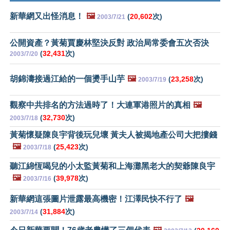
新華網又出怪消息！
🖼️
(
20,602
次)
2003/7/21
公開資產？黃菊賈慶林堅決反對 政治局常委會五次否決
(
32,431
次)
2003/7/20
胡錦濤接過江給的一個燙手山芋
🖼️
(
23,258
次)
2003/7/19
觀察中共排名的方法過時了！大連軍港照片的真相
🖼️
(
32,730
次)
2003/7/18
黃菊懷疑陳良宇背後玩兒壞 黃夫人被揭地產公司大把摟錢
🖼️
(
25,423
次)
2003/7/18
聽江綿恆喝兒的小太監黃菊和上海灘黑老大的契爺陳良宇
🖼️
(
39,978
次)
2003/7/16
新華網這張圖片泄露最高機密！江澤民快不行了
🖼️
(
31,884
次)
2003/7/14