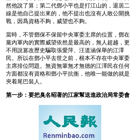
然他說了算；第二代鄧小平也是打江山的，退居二
線是他自己提出來的，他不提出也沒有人敢公開挑
戰，因爲資格不夠，威望也不夠。
當時，不管鄧保不保留中央軍委主席的位置，鄧在
黨內軍內的實際威望依然是最高的，無人超越，更
不用說篡改歷史騙取張愛萍、汪道涵保舉的江澤
民。所以在鄧小平去世之前，根本不存在中央軍委
主席排位問題。無資無輩無才無德的江澤民在任何
方面都沒有資格和鄧小平抗衡，他唯一能做的就是
夾着尾巴裝人。
第一步：要把臭名昭著的江家幫送進政治局常委會