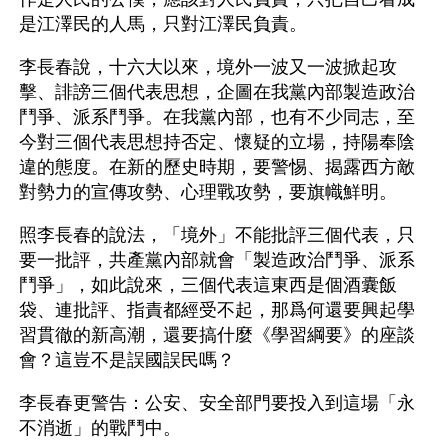
是江澤民的人馬，只對江澤民負責。
李長春說，十六大以來，境外一波又一波掀起攻
擊、誹謗三個代表思想，企圖在我黨內部製造政治
鬥爭、派系鬥爭。在我黨內部，也有不少同志，至
今對三個代表思想持否定、懷疑的立場，持陽奉陰
違的態度。在新的歷史時期，要警惕、揭露西方敵
對勢力的宣傳攻勢、心理戰攻勢，要旗幟鮮明。
照李長春的說法，「境外」不能批評三個代表，只
要一批評，共產黨內部就會「製造政治鬥爭、派系
鬥爭」，如此說來，三個代表這東西是個酒囊飯
袋、連批評、指責都經受不起，那爲何還要興起學
習貫徹的新高潮，還要搞什麼《學習綱要》的座談
會？這豈不是誤國誤民嗎？ 
李長春更警告：公安、安全部門要投入到這場「永
不消逝」的戰鬥中。