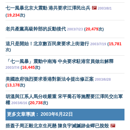
七一風暴北京大震動 港共要求江澤民出兵
🖼️
2003/8/1
(
19,234
次)
老共產黨高級幹部的反動後代
(
20,479
次)
2003/7/23
這只是開始！北京數百民衆要求上街遊行
(
15,781
2003/7/19
次)
「七一風暴」震動中南海 中央要求駐港官員做出解釋
(
16,445
次)
2003/7/4
美國政府強烈要求香港對新法令提出修正案
2003/6/28
(
13,178
次)
胡溫與江系人馬分歧嚴重 宋平喬石等施壓要江澤民交出軍
權
(
20,738
次)
2003/6/16
更多文章導讀：
2003年6月22日
捂蓋子周正毅北京生死懸 陳良宇滅贓跡金蟬已脫殼
🖼️