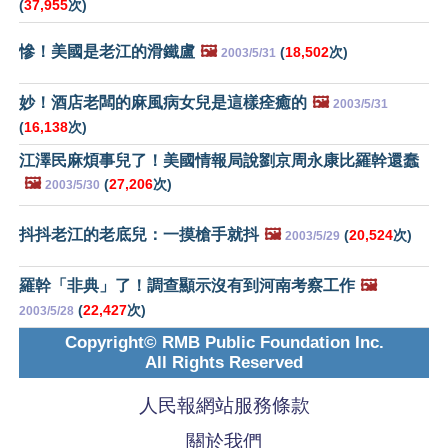
(
37,955
次)
慘！美國是老江的滑鐵盧
🖼️
(
18,502
次)
2003/5/31
妙！酒店老闆的麻風病女兒是這樣痊癒的
🖼️
2003/5/31
(
16,138
次)
江澤民麻煩事兒了！美國情報局說劉京周永康比羅幹還蠢
🖼️
(
27,206
次)
2003/5/30
抖抖老江的老底兒：一摸槍手就抖
🖼️
(
20,524
次)
2003/5/29
羅幹「非典」了！調查顯示沒有到河南考察工作
🖼️
(
22,427
次)
2003/5/28
Copyright© RMB Public Foundation Inc.
All Rights Reserved
人民報網站服務條款
關於我們