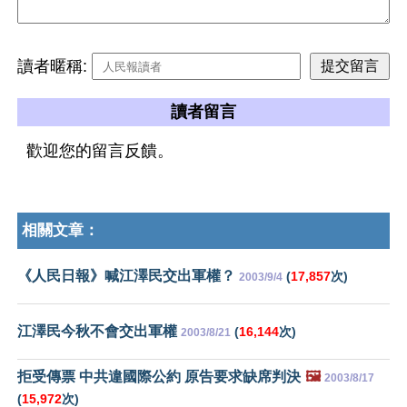
讀者暱稱:
讀者留言
歡迎您的留言反饋。
相關文章：
《人民日報》喊江澤民交出軍權？
(
17,857
次)
2003/9/4
江澤民今秋不會交出軍權
(
16,144
次)
2003/8/21
拒受傳票 中共違國際公約 原告要求缺席判決
🖼️
2003/8/17
(
15,972
次)