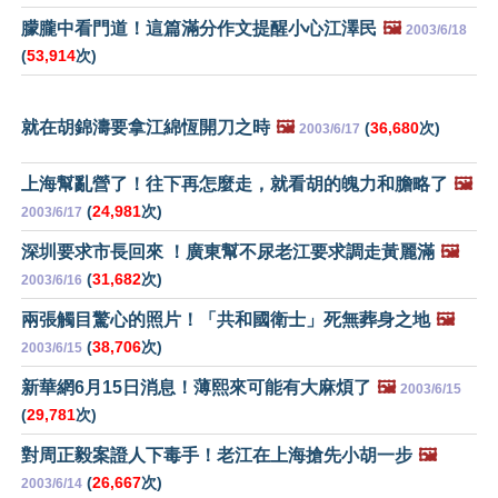
朦朧中看門道！這篇滿分作文提醒小心江澤民
🖼️
2003/6/18
(
53,914
次)
就在胡錦濤要拿江綿恆開刀之時
🖼️
(
36,680
次)
2003/6/17
上海幫亂營了！往下再怎麼走，就看胡的魄力和膽略了
🖼️
(
24,981
次)
2003/6/17
深圳要求市長回來 ！廣東幫不尿老江要求調走黃麗滿
🖼️
(
31,682
次)
2003/6/16
兩張觸目驚心的照片！「共和國衛士」死無葬身之地
🖼️
(
38,706
次)
2003/6/15
新華網6月15日消息！薄熙來可能有大麻煩了
🖼️
2003/6/15
(
29,781
次)
對周正毅案證人下毒手！老江在上海搶先小胡一步
🖼️
(
26,667
次)
2003/6/14