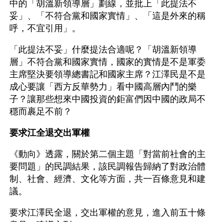
中的「胡溫新領導層」劃線，並批上「此提法不
妥」、「不符合黨和國家實情」、「這是外來的稱
呼，不宜引用」。
「此提法不妥」什麼提法合適呢？「胡溫新領導
層」不符合黨和國家實情，國家的實情是不是軍委
主席堅決要領導總書記和國家主席？江澤民是不是
成心要讓「西方反華勢力」看中國高層內鬥的樂
子？讓那些想來中國投資的鉅富們因中國的政局不
穩而裹足不前？
要求江全退交出軍權 
《動向》透露，關於第二個主題「對當前社會的主
要問題」的民調結果，該民調報告歸納了對政治體
制、社會、經濟、文化等方面，共一百條意見和建
議。
要求江澤民全退，交出軍權的意見，進入前五十條