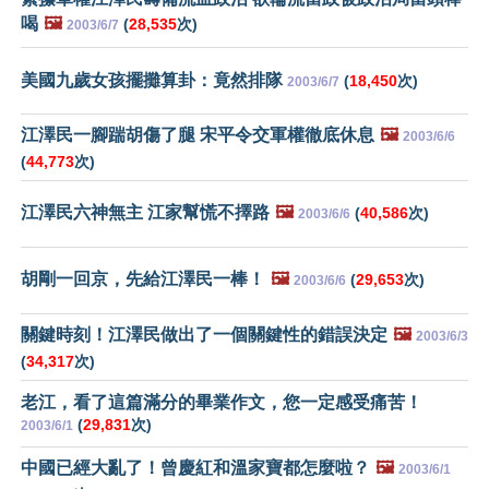
喝
🖼️
(
28,535
次)
2003/6/7
美國九歲女孩擺攤算卦：竟然排隊
(
18,450
次)
2003/6/7
江澤民一腳踹胡傷了腿 宋平令交軍權徹底休息
🖼️
2003/6/6
(
44,773
次)
江澤民六神無主 江家幫慌不擇路
🖼️
(
40,586
次)
2003/6/6
胡剛一回京，先給江澤民一棒！
🖼️
(
29,653
次)
2003/6/6
關鍵時刻！江澤民做出了一個關鍵性的錯誤決定
🖼️
2003/6/3
(
34,317
次)
老江，看了這篇滿分的畢業作文，您一定感受痛苦！
(
29,831
次)
2003/6/1
中國已經大亂了！曾慶紅和溫家寶都怎麼啦？
🖼️
2003/6/1