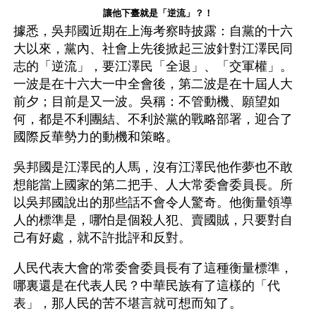
讓他下臺就是「逆流」？！
據悉，吳邦國近期在上海考察時披露：自黨的十六
大以來，黨內、社會上先後掀起三波針對江澤民同
志的「逆流」，要江澤民「全退」、「交軍權」。
一波是在十六大一中全會後，第二波是在十屆人大
前夕；目前是又一波。吳稱：不管動機、願望如
何，都是不利團結、不利於黨的戰略部署，迎合了
國際反華勢力的動機和策略。
吳邦國是江澤民的人馬，沒有江澤民他作夢也不敢
想能當上國家的第二把手、人大常委會委員長。所
以吳邦國說出的那些話不會令人驚奇。他衡量領導
人的標準是，哪怕是個殺人犯、賣國賊，只要對自
己有好處，就不許批評和反對。
人民代表大會的常委會委員長有了這種衡量標準，
哪裏還是在代表人民？中華民族有了這樣的「代
表」，那人民的苦不堪言就可想而知了。