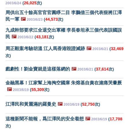
(
26,025
次)
2003/6/24
周供出五十餘高官官官圓睜二目 李鵬借三個代表狠將江澤
民一軍
🖼️
(
44,573
次)
2003/6/23
九成幹部要求江全退交出軍權 李長春坦承三個代表誤國誤
民
🖼️
(
43,181
次)
2003/6/22
周正毅案考驗胡溫 江人馬香港毀證滅跡
🖼️
(
32,469
2003/6/21
次)
戲劇性！劉金寶就是這樣落網的
🖼️
(
37,614
次)
2003/6/21
金融黑幕！江家幫上海掏空國庫 朱熔基自責在滬痛哭暈厥
🖼️
(
55,309
次)
2003/6/19
江澤民和黃麗滿的羅曼史
🖼️
(
52,750
次)
2003/6/19
這種新聞不能報，爲江澤民的安全着想
🖼️
(
17,708
2003/6/19
次)