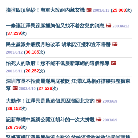
摘掉四頂烏紗！海軍大改組內藏玄機
🖼️
(
25,003
次)
2003/6/13
一條讓江澤民跺腳捶胸但又找不着岔兒的消息
🖼️
2003/6/12
(
37,239
次)
民主黨派井底撈月盼改革 胡承諾江攪和豈不瞎掰
🖼️
(
30,185
次)
2003/6/12
怕死人的政府！您不能不佩服新華網的這個報導
🖼️
(
20,252
次)
2003/6/11
深圳市長不拍黃麗滿馬屁被貶 江澤民爲相好撐腰狠整廣東
幫
🖼️
(
27,526
次)
2003/6/10
大動作！江澤民是爲這個原因溜回北京的
🖼️
2003/6/9
(
36,152
次)
記新華網中新網公開江胡斗的一次大拼殺
🖼️
2003/6/9
(
26,736
次)
緊攥軍權江澤民籌備流血政治 欲輪流當政被政治局當頭棒