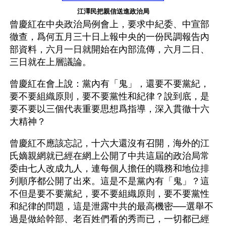
江澤民把親信送進政治局
曾慶紅在中央政治局例會上，要求中紀委、中宣部
徹查，爲何五月三十日上報中央的一份民調報告內
部資料，六月一日就開始在內部流傳，六月二日、
三日就在上層議論。
曾慶紅在會上說：黨內有「鬼」，還要不要黨紀，
要不要組織原則，要不要黨性和紀律？說到底，是
要不要以三個代表重要思想爲指導，深入貫徹十六
大精神？
曾慶紅不應該忘記，十六大還沒有召開，海外的江
氏嫡親網就已經在網上公開了中共這屆的政治局常
委由七人改成九人，連每個人擔任的職務和地位排
列順序都公開了出來。這是不是黨內有「鬼」？這
不但是要不要黨紀，要不要組織原則，要不要黨性
和紀律的問題，這是泄露中共的最高機密──選舉不
過是做給幹部、老百姓們看的秀而已，一切都已經