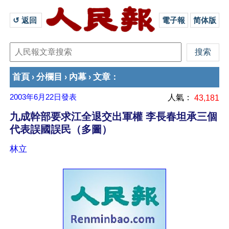
↺ 返回 
電子報
简体版
首頁
分欄目
內幕
文章
›
›
›
：
2003年6月22日
發表
人氣：
43,181
九成幹部要求江全退交出軍權 李長春坦承三個
代表誤國誤民（多圖）
林立