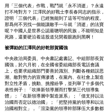
用「三個代表」作戰，戰鬥就「永不消逝」？永遠
打不垮對方？ 江澤民的好戰士李長春同志的指示，
證明「三個代表」已經無能到了這等可怕的程度。
那爲何不另找一個能讓敵手一斗就「消逝」的法寶
呢？中國人是世界公認最聰明的民族，不能明知是
死路，還要硬沿着這股道兒閉着眼跑到黑啊！
被彈劾的江澤民的好乾部賀國強
中央政治局委員、中央書記處書記、中組部部長賀
國強，於六月初，在全國省委組織部長電話會議
上，也要求組織部門要善於識別、判斷各種錯誤思
潮、敵對勢力的宣傳滲透，在黨內、在社會上製造
對立性矛盾，挑動、挑撥紛爭，並列舉了十多個代
表性例子：「吹捧新領導層而打擊第三代領導集
體」；「在新領導層中製造派系」；「借支持以法
治國而否定以德治國」；「把堅持黨的領導和以法
治國相對立」，「渲染黨的領導幹部隊伍大多數都