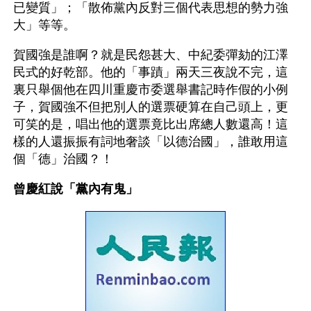
已變質」；「散佈黨內反對三個代表思想的勢力強
大」等等。
賀國強是誰啊？就是民怨甚大、中紀委彈劾的江澤
民式的好乾部。他的「事蹟」兩天三夜說不完，這
裏只舉個他在四川重慶市委選舉書記時作假的小例
子，賀國強不但把別人的選票硬算在自己頭上，更
可笑的是，唱出他的選票竟比出席總人數還高！這
樣的人還振振有詞地奢談「以德治國」，誰敢用這
個「德」治國？！
曾慶紅說「黨內有鬼」