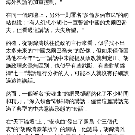
海外輿論的加重控制。" 
在同一個網壇上，另外一則署名"多倫多倆市民"的網
帖也說："有人幻想小胡七一宣誓當中國的戈爾巴喬
夫，但看過這講話，大失所望。" 
的確，從胡錦濤以往從政的言行來看，似乎找不出
太多未來的"中國戈爾巴喬夫"的跡像，但如果僅僅因
爲他在今年"七一"講話中未能提及政改就判定江、胡
施政理念毫無區別，也似乎有些武斷。有些對胡錦
濤"七一"講話進行分析的人，可能本人就沒有仔細讀
過這篇講話。 
然而，一個署名"安魂曲"的網民卻顯然化了不少時間
和精力，"深入領會"胡錦濤的講話，儘管這篇講話充
滿了典型的中共意識形態的"套話"。 
在"天下論壇"上，"安魂曲"發出了題爲《"三個代
表"的"胡錦濤豪華版"》的網帖，他認爲，胡錦濤雖