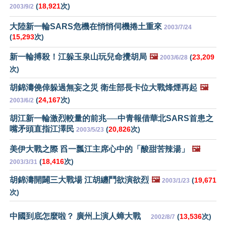
(
18,921
次)
2003/9/2
大陸新一輪SARS危機在悄悄伺機捲土重來
2003/7/24
(
15,293
次)
新一輪搏殺！江躲玉泉山玩兒命攪胡局
🖼️
(
23,209
2003/6/28
次)
胡錦濤僥倖躲過無妄之災 衛生部長卡位大戰烽煙再起
🖼️
(
24,167
次)
2003/6/2
胡江新一輪激烈較量的前兆──中青報借華北SARS首患之
嘴矛頭直指江澤民
(
20,826
次)
2003/5/23
美伊大戰之際 舀一瓢江主席心中的「酸甜苦辣湯」
🖼️
(
18,416
次)
2003/3/31
胡錦濤開闢三大戰場 江胡纏鬥欲演欲烈
🖼️
(
19,671
2003/1/23
次)
中國到底怎麼啦？ 廣州上演人蟑大戰
(
13,536
次)
2002/8/7