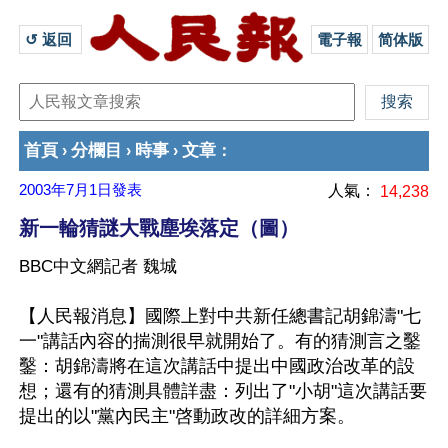
↺ 返回 
電子報
简体版
首頁
分欄目
時事
文章
›
›
›
：
2003年7月1日
發表
人氣：
14,238
新一輪猜謎大戰塵埃落定（圖）
BBC中文網記者 魏城
【人民報消息】國際上對中共新任總書記胡錦濤"七
一"講話內容的揣測很早就開始了。有的猜測言之鑿
鑿：胡錦濤將在這次講話中提出中國政治改革的設
想；還有的猜測具體詳盡：列出了"小胡"這次講話要
提出的以"黨內民主"啓動政改的詳細方案。 