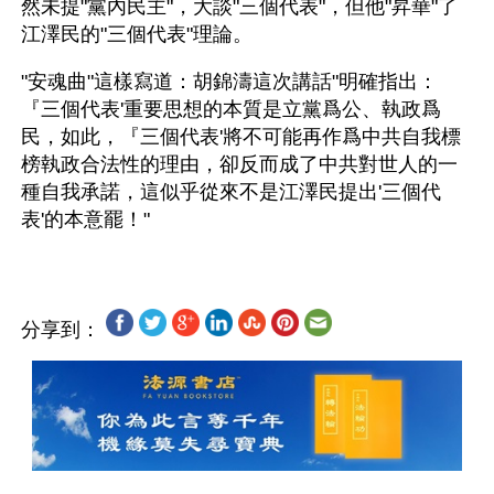
然未提"黨內民主"，大談"三個代表"，但他"昇華"了
江澤民的"三個代表"理論。 
"安魂曲"這樣寫道：胡錦濤這次講話"明確指出：
『三個代表'重要思想的本質是立黨爲公、執政爲
民，如此，『三個代表'將不可能再作爲中共自我標
榜執政合法性的理由，卻反而成了中共對世人的一
種自我承諾，這似乎從來不是江澤民提出'三個代
分享到：