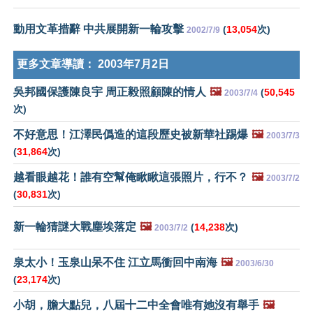
動用文革措辭 中共展開新一輪攻擊
(
13,054
次)
2002/7/9
更多文章導讀：
2003年7月2日
吳邦國保護陳良宇 周正毅照顧陳的情人
🖼️
(
50,545
2003/7/4
次)
不好意思！江澤民僞造的這段歷史被新華社踢爆
🖼️
2003/7/3
(
31,864
次)
越看眼越花！誰有空幫俺瞅瞅這張照片，行不？
🖼️
2003/7/2
(
30,831
次)
新一輪猜謎大戰塵埃落定
🖼️
(
14,238
次)
2003/7/2
泉太小！玉泉山呆不住 江立馬衝回中南海
🖼️
2003/6/30
(
23,174
次)
小胡，膽大點兒，八屆十二中全會唯有她沒有舉手
🖼️