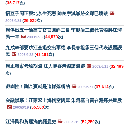
(
35,717
次)
捂蓋子周正毅北京生死懸 陳良宇滅贓跡金蟬已脫殼
🖼️
(
26,025
次)
2003/6/24
周供出五十餘高官官官圓睜二目 李鵬借三個代表狠將江澤
民一軍
🖼️
(
44,573
次)
2003/6/23
九成幹部要求江全退交出軍權 李長春坦承三個代表誤國誤
民
🖼️
(
43,181
次)
2003/6/22
周正毅案考驗胡溫 江人馬香港毀證滅跡
🖼️
(
32,469
2003/6/21
次)
戲劇性！劉金寶就是這樣落網的
🖼️
(
37,614
次)
2003/6/21
金融黑幕！江家幫上海掏空國庫 朱熔基自責在滬痛哭暈厥
🖼️
(
55,309
次)
2003/6/19
江澤民和黃麗滿的羅曼史
🖼️
(
52,750
次)
2003/6/19