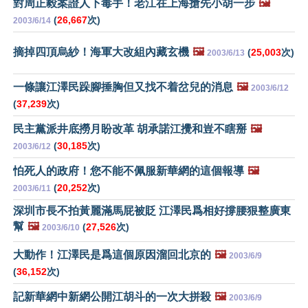
對周正毅案證人下毒手！老江在上海搶先小胡一步
🖼️
(
26,667
次)
2003/6/14
摘掉四頂烏紗！海軍大改組內藏玄機
🖼️
(
25,003
次)
2003/6/13
一條讓江澤民跺腳捶胸但又找不着岔兒的消息
🖼️
2003/6/12
(
37,239
次)
民主黨派井底撈月盼改革 胡承諾江攪和豈不瞎掰
🖼️
(
30,185
次)
2003/6/12
怕死人的政府！您不能不佩服新華網的這個報導
🖼️
(
20,252
次)
2003/6/11
深圳市長不拍黃麗滿馬屁被貶 江澤民爲相好撐腰狠整廣東
幫
🖼️
(
27,526
次)
2003/6/10
大動作！江澤民是爲這個原因溜回北京的
🖼️
2003/6/9
(
36,152
次)
記新華網中新網公開江胡斗的一次大拼殺
🖼️
2003/6/9