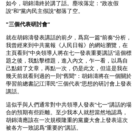
如今，胡錦濤終於講了話。塵埃落定："政改假
說"和"黨內民主假說"都落了空。 
"三個代表研討會" 
就在胡錦濤發表講話的前夕，爲寫一篇"前奏"分析，
我曾經來到中共黨報《人民日報》的網站瀏覽，在
主頁看到"中央領導人將在七一發表重要講話"這個標
題之後，我點擊標題，進入內文，乍一看，以爲自
己點錯了文章，再點一次，仍是此文，但這是我在
幾天前就看到過的一則"舊聞"：胡錦濤將在一個關於
學習前總書記江澤民"三個代表"思想的研討會上發表
講話。 
這似乎與人們通常對中共領導人發表"七一"講話的場
合的預期有些距離。至少我本人就想當然地認爲，
胡錦濤應該在一次規模隆重的黨慶大會上發表這次
被各方一致認爲"重要的"講話。 