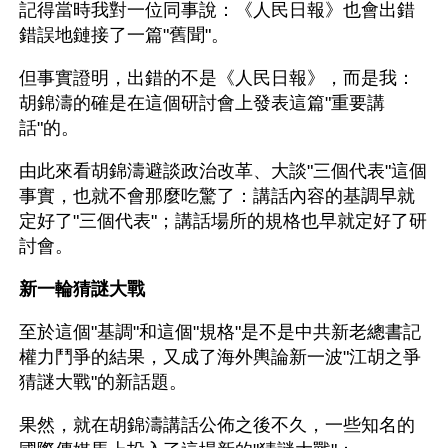
記得當時我對一位同事說：《人民日報》也會出錯
錯誤地鏈接了一篇"舊聞"。 
但事實證明，出錯的不是《人民日報》，而是我：
胡錦濤的確是在這個研討會上發表這篇"重要講
話"的。 
由此來看胡錦濤避談政治改革、大談"三個代表"這個
事實，也就不會那麼吃驚了：講話內容的基調早就
定好了"三個代表"；講話場所的規格也早就定好了研
討會。 
新一輪猜謎大戰
至於這個"基調"和這個"規格"是不是中共新老總書記
權力鬥爭的結果，又成了海外輿論新一波"江胡之爭
猜謎大戰"的新話題。 
果然，就在胡錦濤講話公佈之後不久，一些知名的