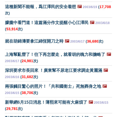
這種新聞不能報，爲江澤民的安全着想
🖼️
(
17,708
2003/6/19
次)
朦朧中看門道！這篇滿分作文提醒小心江澤民
🖼️
2003/6/18
(
53,914
次)
就在胡錦濤要拿江綿恆開刀之時
🖼️
(
36,680
次)
2003/6/17
上海幫亂營了！往下再怎麼走，就看胡的魄力和膽略了
🖼️
(
24,981
次)
2003/6/17
深圳要求市長回來 ！廣東幫不尿老江要求調走黃麗滿
🖼️
(
31,682
次)
2003/6/16
兩張觸目驚心的照片！「共和國衛士」死無葬身之地
🖼️
(
38,706
次)
2003/6/15
新華網6月15日消息！薄熙來可能有大麻煩了
🖼️
2003/6/15
(
29,781
次)