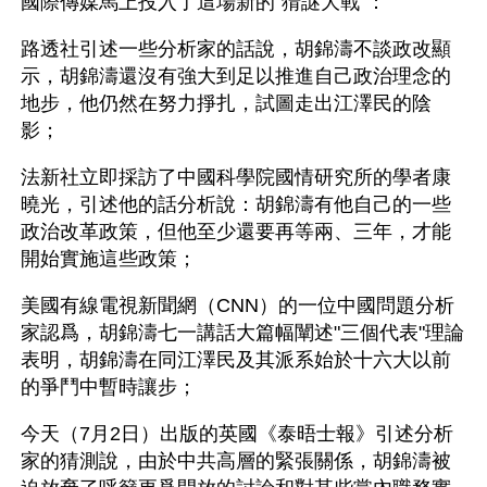
國際傳媒馬上投入了這場新的"猜謎大戰"： 
路透社引述一些分析家的話說，胡錦濤不談政改顯
示，胡錦濤還沒有強大到足以推進自己政治理念的
地步，他仍然在努力掙扎，試圖走出江澤民的陰
影； 
法新社立即採訪了中國科學院國情研究所的學者康
曉光，引述他的話分析說：胡錦濤有他自己的一些
政治改革政策，但他至少還要再等兩、三年，才能
開始實施這些政策； 
美國有線電視新聞網（CNN）的一位中國問題分析
家認爲，胡錦濤七一講話大篇幅闡述"三個代表"理論
表明，胡錦濤在同江澤民及其派系始於十六大以前
的爭鬥中暫時讓步； 
今天（7月2日）出版的英國《泰晤士報》引述分析
家的猜測說，由於中共高層的緊張關係，胡錦濤被