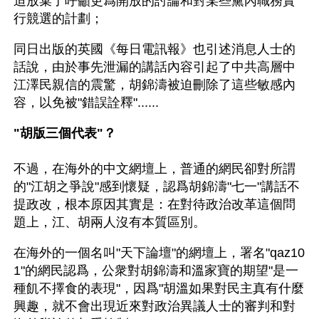
迫放棄了呼籲更爲開放的討論和對某些黨內職務實
行競選的計劃； 
同日出版的英國《每日電訊報》也引述消息人士的
話說，由於事先泄漏的講話內容引起了中共高層中
江澤民親信的震驚，胡錦濤被迫刪除了這些敏感內
容，以免被"錯誤詮釋"...... 
"胡版三個代表"？
不過，在海外的中文網壇上，普通的網民卻對所謂
的"江胡之爭說"感到懷疑，認爲胡錦濤"七一"講話不
提政改，根本原因其實是：在對待政治改革這個問
題上，江、胡兩人沒有本質區別。 
在海外的一個名叫"天下論壇"的網壇上，署名"qaz10
1"的網民認爲，公衆對胡錦濤和溫家寶的期望"是一
種飢不擇食的表現"，因爲"胡溫如果對民主真有什麼
興趣，就不會出現近來對政治異議人士的審判和對