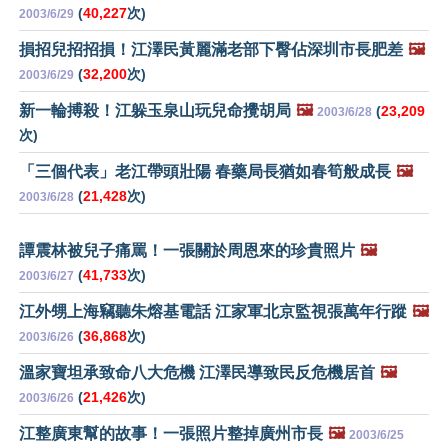
(
40,227
次)
2003/6/29
損招兒招招損！江澤民黃麗滿老部下臀佔深圳市長肥差
🖼️
(
32,200
次)
2003/6/29
新一輪搏殺！江躲玉泉山玩兒命攪胡局
🖼️
(
23,209
2003/6/28
次)
「三個代表」老江帶頭壯陽 春藥局長猶如春筍般成長
🖼️
(
21,428
次)
2003/6/28
譚震林被兒子痛罵！一張關於周恩來的珍貴照片
🖼️
(
41,733
次)
2003/6/27
江外甥上海竊聽朱熔基電話 江家軍北京監視張萬年行蹤
🖼️
(
36,868
次)
2003/6/26
溫家寶坦承致命八大危機 江澤民導致民反危機居首
🖼️
(
21,426
次)
2003/6/26
江整廣東幫的故事！一張照片整掉廣州市長
🖼️
2003/6/25