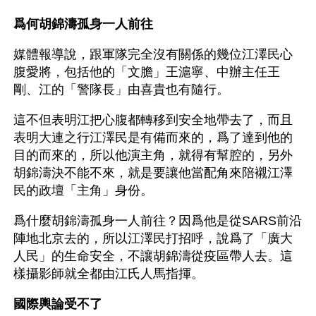
爲何胡錦濤孤身一人前往
媒體報導說，跟軍隊完全沒有關係的幾位江澤民心
腹愛將，包括他的「文膽」王滬寧、中辦主任王
剛、江的「警隊長」由喜貴也有隨行。
這不但表明江把心腹都轉移到安全地帶去了，而且
表明大連之行江澤民是有備而來的，爲了達到他的
目的而來的，所以他演主角，就得有幫腔的，另外
胡錦濤決不能不來，就是要讓他當配角來陪襯江澤
民的政壇「主角」身份。
爲什麼胡錦濤孤身一人前往？因爲他是從SARS前沿
陣地北京去的，所以江澤民打招呼，說爲了「廣大
人民」的生命安全，不讓胡錦濤從疫區帶人去。這
樣攝影師就全都由江氏人馬指揮。
國際輿論受不了