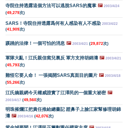
寺院住持透露這個方法可以逃脫SARS的魔掌
🖼️
2003/4/24
(
49,279
次)
SARS！寺院住持透露爲何有人感染有人不感染
2003/4/22
(
41,909
次)
蹊蹺的法律！一個可怕的消息
🖼️
(
29,872
次)
2003/4/21
軍隊大亂！江氏親信窩兒裏反 軍方支持胡錦濤
🖼️
2003/4/21
(
45,793
次)
難怪它要人命！ 一張揭開SARS真面目的圖片
🖼️
2003/4/18
(
55,266
次)
江氏嫡親網今天權威證實了江澤民的一個重大祕密
🖼️
(
49,560
次)
2003/4/17
明珠摧爛江把責任推給總書記 蹬鼻子上臉江家幫修理胡錦
濤
🖼️
(
42,076
次)
2003/4/16
紫金城要聞！江澤民正籌劃重任國家主席
🖼️