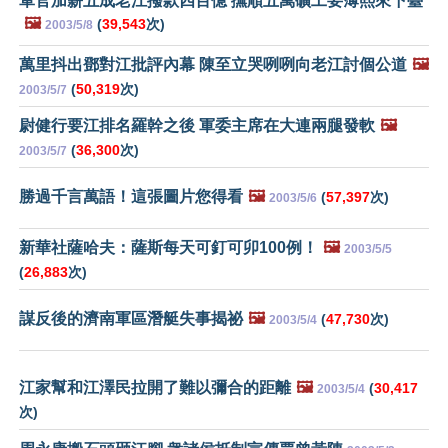
軍官加薪五成老江撥款四百億 撫順五萬礦工要薄熙來下臺
🖼️
(
39,543
次)
2003/5/8
萬里抖出鄧對江批評內幕 陳至立哭咧咧向老江討個公道
🖼️
(
50,319
次)
2003/5/7
尉健行要江排名羅幹之後 軍委主席在大連兩腿發軟
🖼️
(
36,300
次)
2003/5/7
勝過千言萬語！這張圖片您得看
🖼️
(
57,397
次)
2003/5/6
新華社薩哈夫：薩斯每天可釘可卯100例！
🖼️
2003/5/5
(
26,883
次)
謀反後的濟南軍區潛艇失事揭祕
🖼️
(
47,730
次)
2003/5/4
江家幫和江澤民拉開了難以彌合的距離
🖼️
(
30,417
2003/5/4
次)