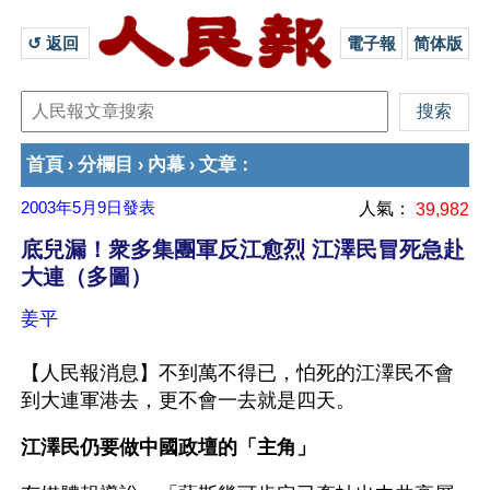
↺ 返回 
電子報
简体版
首頁
分欄目
內幕
文章
›
›
›
：
2003年5月9日
發表
人氣：
39,982
底兒漏！衆多集團軍反江愈烈 江澤民冒死急赴
大連（多圖）
姜平
【人民報消息】不到萬不得已，怕死的江澤民不會
到大連軍港去，更不會一去就是四天。
江澤民仍要做中國政壇的「主角」