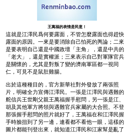
王萬福的表情是民意！
這就是江澤民爲何要露面，不管怎麼露面也得趕快
露面的原因。一來是要消除自己怕死的輿論；二來
是要表明自己還是中國政壇「主角」，還是中共的
「老大」，還是實權派；三來表示自己對軍隊官兵
是關懷的，尤其是對叛了變的濟南軍區都一視同
仁，可見不是鼠肚雞腸。
出於這種種目的，官方新華社對外發放了兩張照
片，明確全力宣傳江澤民。一張是江澤民與遇難的
舵信兵王世剛父親王萬福握手慰問，另一張是江、
胡及其他軍方將領與遇難官兵家屬的大合照。不登
那張握手慰問的照片就好了，王萬福在和江澤民握
手時臉扭到了另一邊，連看都不看他一眼，這樣的
圖片都能刊登出來，就知道江澤民和江家幫是亂了