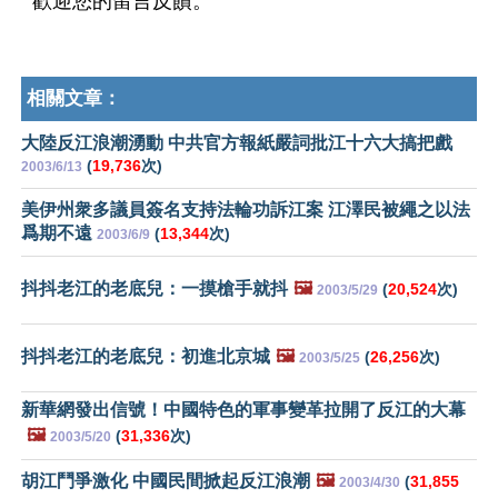
歡迎您的留言反饋。
相關文章：
大陸反江浪潮湧動 中共官方報紙嚴詞批江十六大搞把戲
(
19,736
次)
2003/6/13
美伊州衆多議員簽名支持法輪功訴江案 江澤民被繩之以法
爲期不遠
(
13,344
次)
2003/6/9
抖抖老江的老底兒：一摸槍手就抖
🖼️
(
20,524
次)
2003/5/29
抖抖老江的老底兒：初進北京城
🖼️
(
26,256
次)
2003/5/25
新華網發出信號！中國特色的軍事變革拉開了反江的大幕
🖼️
(
31,336
次)
2003/5/20
胡江鬥爭激化 中國民間掀起反江浪潮
🖼️
(
31,855
2003/4/30