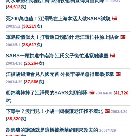
周永康搬石頭砸江腳 衆諸侯抵制宣傳賈曾黃陳
2003/5/3
(
34,612
次)
死200萬也值！江澤民在上海拿活人做SARS試驗
🖼️
(
38,219
次)
2003/5/2
軍隊疫情似火！打着進口預防針 老江還忙往臉上貼金
🖼️
(
28,617
次)
2003/5/1
SARS一頭拱進中南海 江氏父子慌忙逃竄離瀛臺
🖼️
(
25,264
次)
2003/4/30
江擋胡錦濤會見八國元首 外長李肇星急得摩拳擦掌
🖼️
(
37,566
次)
2003/4/30
胡錦濤幹掉了江澤民的SARS尖頭部隊
🖼️
(
41,726
2003/4/30
次)
下毒手？沒門兒！小胡一悶棍讓老江找不着北
🖼️
2003/4/29
(
38,320
次)
胡錦濤的講話就是這樣被新華網刪來改去的
2003/4/29