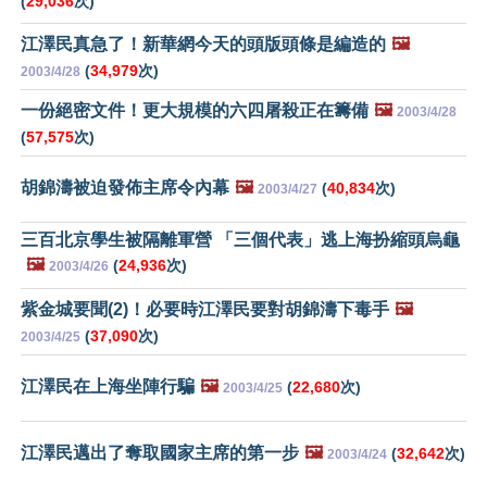
(
29,036
次)
江澤民真急了！新華網今天的頭版頭條是編造的
🖼️
(
34,979
次)
2003/4/28
一份絕密文件！更大規模的六四屠殺正在籌備
🖼️
2003/4/28
(
57,575
次)
胡錦濤被迫發佈主席令內幕
🖼️
(
40,834
次)
2003/4/27
三百北京學生被隔離軍營 「三個代表」逃上海扮縮頭烏龜
🖼️
(
24,936
次)
2003/4/26
紫金城要聞(2)！必要時江澤民要對胡錦濤下毒手
🖼️
(
37,090
次)
2003/4/25
江澤民在上海坐陣行騙
🖼️
(
22,680
次)
2003/4/25
江澤民邁出了奪取國家主席的第一步
🖼️
(
32,642
次)
2003/4/24