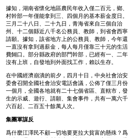
據知，湖南省懷化地區農民年收入僅二百元，鄉、
村幹部一年僅能拿到三、四個月的基本薪金度日。
三月二十八日、二十九日，青海省來自三個自治
州、十二個縣近八千名公務員、教師，到省會西寧
請願。據知，該省地方上的公務員、教師，今年還
一直沒有拿到過薪金，每人每月僅靠三十元的生活
費餬口。部分縣政府的部門幹部，已經有一、二年
沒有上班，自發地到外面找工作，賴以生存。
在中國經濟崩潰的前夕，四月十日，中央社會治安
委會召開全國社會治安電話會議，公佈了僅三月份
一個月，全國各地就有二十七個省區、直轄市，發
生的示威、遊行、請願、集會事件，共有一萬六千
六百起、二百五十餘萬人次。
集團軍謀反
爲什麼江澤民不顧一切地要更拉大貧富的懸殊？爲