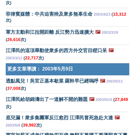
次)
菲律賓媒體：中共迫害殃及衆多無辜生命
(
15,312
2003/4/23
次)
軍方主動和江拉開距離 反江勢力迅速擴大
🖼️
2003/3/19
(
26,616
次)
江澤民的這項舉動使衆多的西方外交官目瞪口呆
🖼️
(
22,717
次)
2003/3/12
更多文章導讀：
2003年5月9日
透點風兒！吳官正基本歇菜 羅幹早已經嗚呼
🖼️
2003/5/11
(
37,008
次)
江澤民給胡錦濤出了一道解不開的難題
🖼️
(
27,849
2003/5/10
次)
底兒漏！衆多集團軍反江愈烈 江澤民冒死急赴大連
🖼️
(
39,982
次)
2003/5/9