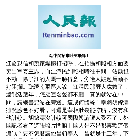
站中間招來吐沫飛舞！
江命親信和幾家媒體打招呼，在拍攝和照相方面要
突出軍委主席，而江澤民到照相時往中間一站動也
不動，除了江的人馬一臉得意，旁邊人皺起眉頭不
好阻攔。聽濟南軍區人說：江澤民那麼大歲數了，
還能活幾年，怎麼連名聲都不顧，真的就站在中
間，讓總書記站在旁邊。這成何體統！幸虧胡錦濤
雖然臉色不好看，可還是宰相肚裏能撐船，沒有和
他計較。胡錦濤沒計較可國際輿論讓人受不了，外
國記者看了這張照片問咱中國人是不是都喜歡這個
流氓？要不怎麼讓他當領導人一當就是十三年，下