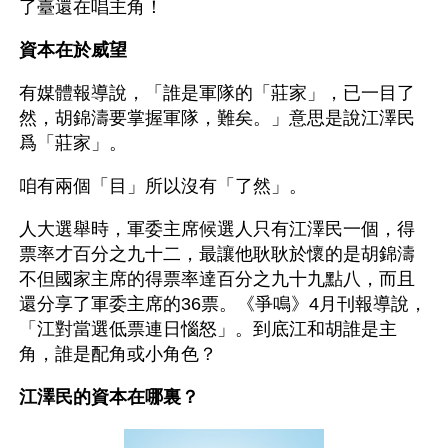
了臺還在唱主角！
資本在於威望
有媒體報導說，「誰是軍隊的「莊家」，已一目了
然，胡錦濤要掌握軍隊，難矣。」意思是說江澤民
爲「莊家」。
咱有兩個「目」所以沒有「了然」。
人大選舉時，軍委主席候選人只有江澤民一個，得
票率才百分之九十二，最讓他耿耿於懷的是胡錦濤
不但國家主席的得票率達百分之九十九點八，而且
還分享了軍委主席的36票。《爭鳴》4月刊報導說，
「江對當選低票連日惱怒」。到底江和胡誰是主
角，誰是配角或小角色？ 
江澤民的資本在哪裏？