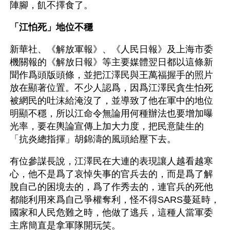
陣腳，飢不擇食了。
「江怕死」地位不穩
新華社、《解放軍報》、《人民日報》及上海市委
機關報的《解放日報》等主要媒體翌日都以這條新
聞作爲頭版頭條，並把江澤民與王萬福握手的照片
放在顯著位置。不少人認爲，因爲江澤民貪生怕死
被網民的吐沫給淹沒了，並導致了他在軍中的地位
明顯不穩，所以江命令無論用何種辦法也要增加曝
光率，要在輿論宣傳上加大力度，把民意陡生的
「抗炎總指揮」胡錦濤的風頭給壓下去。
有位參謀長說，江澤民在大連的表現讓人越看越寒
心，他不是爲了哀悼失事的官兵去的，而是爲了解
脫自己的困境去的，爲了作秀去的，連官兵的死他
都能利用來爲自己爭權奪利，怪不得SARS蔓延時，
國家和人民危難之時，他做了逃兵，這種人當軍委
主席簡直是拿軍隊開玩笑。