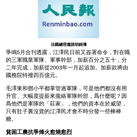
法國總理邀請胡錦濤
爭鳴5月合刊透露，江澤民日前又簽署命令，對在職
的三軍職業軍隊、軍事幹部，加薪百分之五十，分
二年完成，加薪從2003年一月起追加。加薪款將由
國務院特撥四百億元。
毛澤東和鄧小平都掌管過軍隊，可是他們都沒有用
升官、大幅度提薪來攏絡軍隊幹部，爲什麼呢？因
爲他們是軍隊的「莊家」，他們的資本在於威望，
只有肚子裏沒貨的江澤民才會不時分發一些棒棒
糖。
貧困工農抗爭烽火愈燒愈烈