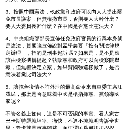
3、按照中國憲法，執政黨和政府可以向人大提出罷
免市長議案，但無權撤市長，否則要人大幹什麼？
要人大委員長幹什麼？在中國是否黨比憲法大？
4、中央組織部部長宣佈任免政府官員的行爲本身就
是違法，賀國強宣佈說對孟學農要「按有關法律規
定辦理」，指的是刑事起訴嗎？如果是，是不是應
該由檢察機構提起？執政黨和政府可以向檢察院舉
報，但無權決定立案，如果賀國強這樣做了，是否
意味着黨比司法大？
5、讓掩蓋疫情不許外泄的最高命令來自軍委主席江
澤民，那麼是否意味着中國是槍指揮黨、黨領導國
家呢？
不管名義上如何，這是不可否認的事實。看人家古
巴卡斯特羅就坦率、痛快，不遮不掩就明告訴全世
界：老卡就是軍事獨裁。而江澤民爲何扭扭捏捏、