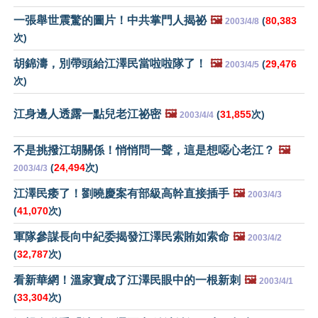
一張舉世震驚的圖片！中共掌門人揭祕
🖼️
(
80,383
2003/4/8
次)
胡錦濤，別帶頭給江澤民當啦啦隊了！
🖼️
(
29,476
2003/4/5
次)
江身邊人透露一點兒老江祕密
🖼️
(
31,855
次)
2003/4/4
不是挑撥江胡關係！悄悄問一聲，這是想噁心老江？
🖼️
(
24,494
次)
2003/4/3
江澤民痿了！劉曉慶案有部級高幹直接插手
🖼️
2003/4/3
(
41,070
次)
軍隊參謀長向中紀委揭發江澤民索賄如索命
🖼️
2003/4/2
(
32,787
次)
看新華網！溫家寶成了江澤民眼中的一根新刺
🖼️
2003/4/1
(
33,304
次)