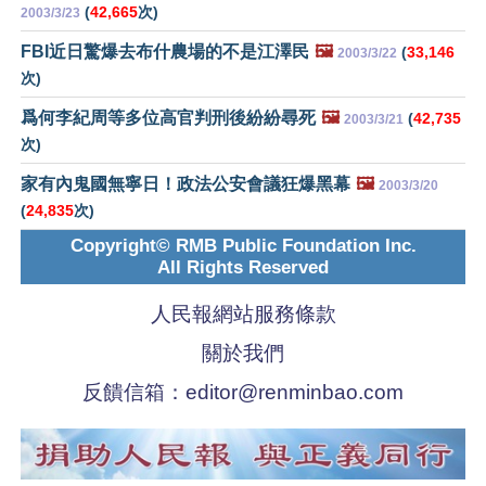
(
42,665
次)
2003/3/23
FBI近日驚爆去布什農場的不是江澤民
🖼️
(
33,146
2003/3/22
次)
爲何李紀周等多位高官判刑後紛紛尋死
🖼️
(
42,735
2003/3/21
次)
家有內鬼國無寧日！政法公安會議狂爆黑幕
🖼️
2003/3/20
(
24,835
次)
Copyright© RMB Public Foundation Inc.
All Rights Reserved
人民報網站服務條款
關於我們
反饋信箱：
editor@renminbao.com