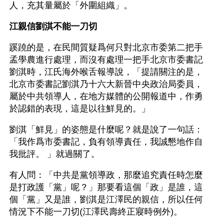
人，充其量屬於「外圍組織」。
江親信劉淇不能一刀切
蹊蹺的是，在民間質疑爲何只對北京市委第二把手
孟學農進行處理，而沒有處理一把手北京市委書記
劉淇時，江氏海外喉舌報導說，「提請關注的是，
北京市委書記劉淇乃十六大新晉中央政治局委員，
屬於中共領導人，在地方媒體的公開報道中，作勇
於認錯的表現，這是以往鮮見的。」
劉淇「鮮見」的姿態是什麼呢？就是說了一句話：
「我作爲市委書記，負有領導責任，我誠懇地作自
我批評。 」就過關了。
有人問：「中共是黨領導政，那麼追究責任時怎麼
是打政護「黨」呢？」那要看這個「政」是誰，這
個「黨」又是誰，劉淇是江澤民的親信，所以任何
情況下不能一刀切(江澤民壽終正寢時例外)。