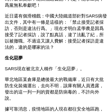
爲黨無私奉獻吧！
近日還有個滑稽戲：中國大陸鐵道部針對SARS病發
出文件，其中有一條是這樣的：「禁止接受記者採
訪，否則是違法行爲。」現在才明白孟學農是因爲
接受了記者採訪，說了點真話，違了法亂了紀，所
以被撤職。不過這又讓人費解：接受記者採訪是違
法的，違的是哪家的法？
生化惡夢
SARS現在被北京人稱作「生化惡夢」。
華北地區某倉庫是總後最大的戰備庫，近日有大批
防生化裝備運出，去向不明．該庫有關人員透露，
發出的這一列一列的貨都是防病毒的，不許向外
說。
據可靠消息，疫情地區的人現在都往安全地區跑，