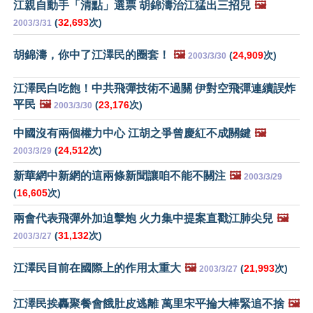
江親自動手「清點」選票 胡錦濤治江猛出三招兒
🖼️
(
32,693
次)
2003/3/31
胡錦濤，你中了江澤民的圈套！
🖼️
(
24,909
次)
2003/3/30
江澤民白吃飽！中共飛彈技術不過關 伊對空飛彈連續誤炸
平民
🖼️
(
23,176
次)
2003/3/30
中國沒有兩個權力中心 江胡之爭曾慶紅不成關鍵
🖼️
(
24,512
次)
2003/3/29
新華網中新網的這兩條新聞讓咱不能不關注
🖼️
2003/3/29
(
16,605
次)
兩會代表飛彈外加迫擊炮 火力集中提案直戳江肺尖兒
🖼️
(
31,132
次)
2003/3/27
江澤民目前在國際上的作用太重大
🖼️
(
21,993
次)
2003/3/27
江澤民挨轟聚餐會餓肚皮逃離 萬里宋平掄大棒緊追不捨
🖼️