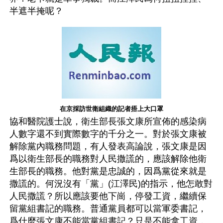
半遮半掩呢？
在京採訪世衛組織的記者捂上大口罩
協和醫院護士說，衛生部長張文康所宣佈的感染病
人數字還不到實際數字的千分之一。對於張文康被
解除黨內職務問題，有人發表高論說，張文康是因
爲以衛生部長的職務對人民撒謊的，應該解除他衛
生部長的職務。他對黨是忠誠的，因爲黨從來就是
撒謊的。何況沒有「黨」(江澤民)的指示，他怎敢對
人民撒謊？所以應該要他下崗，停發工資，繼續保
留黨組書記的職務。普通黨員都可以當軍委書記，
爲什麼張文康不能當黨組書記？只是不能拿工資，