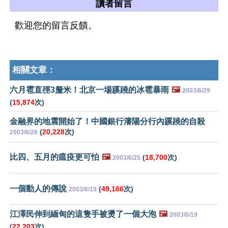
讀者留言
歡迎您的留言反饋。
相關文章：
六月雹直徑3釐米！北京一場蹊蹺的冰雹暴雨
🖼️
2003/6/29
(
15,874
次)
金融界的地震開始了！中國銀行瀋陽分行內蹊蹺的自殺
(
20,228
次)
2003/6/26
比四、五月的瘟疫更可怕
🖼️
(
18,700
次)
2003/6/25
一個動人的傳說
(
49,166
次)
2003/6/19
江澤民伸到緬甸的這隻手被燙了一個大泡
🖼️
2003/6/19
(
22,203
次)