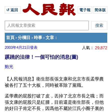
↺ 返回 
電子報
简体版
首頁
分欄目
時事
文章
›
›
›
：
2003年4月21日
發表
人氣：
29,872
蹊蹺的法律！一個可怕的消息(圖)
鮑光
【人民報消息】衛生部長張文康和北京市長孟學農
被各打了五十大板，同時被革除了黨職。
孟學農的屁股打破了皮，丟掉了北京市長之職；而
張文康的屁股只是紅腫，目前還是衛生部長，但他
的好日子肯定不長，因爲他不屬於江氏小圈子裏的