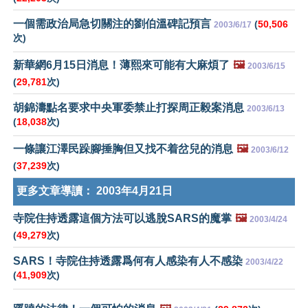
一個需政治局急切關注的劉伯溫碑記預言
(
50,506
2003/6/17
次)
新華網6月15日消息！薄熙來可能有大麻煩了
🖼️
2003/6/15
(
29,781
次)
胡錦濤點名要求中央軍委禁止打探周正毅案消息
2003/6/13
(
18,038
次)
一條讓江澤民跺腳捶胸但又找不着岔兒的消息
🖼️
2003/6/12
(
37,239
次)
更多文章導讀：
2003年4月21日
寺院住持透露這個方法可以逃脫SARS的魔掌
🖼️
2003/4/24
(
49,279
次)
SARS！寺院住持透露爲何有人感染有人不感染
2003/4/22
(
41,909
次)