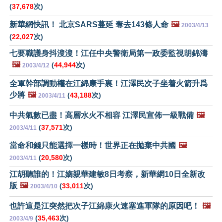
(
37,678
次)
新華網快訊！ 北京SARS蔓延 奪去143條人命
🖼️
2003/4/13
(
22,027
次)
七要職護身抖溲溲！江任中央警衛局第一政委監視胡錦濤
🖼️
(
44,944
次)
2003/4/12
全軍幹部調動權在江綿康手裏！江澤民次子坐着火箭升爲
少將
🖼️
(
43,188
次)
2003/4/11
中共氣數已盡！高層水火不相容 江澤民宣佈一級戰備
🖼️
(
37,571
次)
2003/4/11
當命和錢只能選擇一樣時！世界正在拋棄中共國
🖼️
(
20,580
次)
2003/4/11
江胡聽誰的！江嫡親華建敏8日考察，新華網10日全新改
版
🖼️
(
33,011
次)
2003/4/10
也許這是江突然把次子江綿康火速塞進軍隊的原因吧！
🖼️
(
35,463
次)
2003/4/9