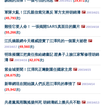
蹊蹺的法律！一個可怕的消息
🖼️
(
29,872
次)
2003/4/21
軍隊大亂！江氏親信窩兒裏反 軍方支持胡錦濤
🖼️
2003/4/21
(
45,793
次)
難怪它要人命！ 一張揭開SARS真面目的圖片
🖼️
2003/4/18
(
55,266
次)
江氏嫡親網今天權威證實了江澤民的一個重大祕密
🖼️
(
49,560
次)
2003/4/17
明珠摧爛江把責任推給總書記 蹬鼻子上臉江家幫修理胡錦
濤
🖼️
(
42,076
次)
2003/4/16
紫金城要聞！江澤民正籌劃重任國家主席
🖼️
2003/4/15
(
38,675
次)
新華網現在開始讓人們反思江澤民的事情了
🖼️
2003/4/14
(
25,942
次)
共產黨風雨飄搖揚州死 胡錦濤紙上搬兵兵不動
🖼️
2003/4/13