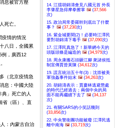
消息被官方壓
14. 江擋胡錦濤會見八國元首 外長
李肇星急得摩拳擦掌
🖼️
(
37,566
次)
15. 政治局常委羅幹到底出了什麼
人死亡。
事？
🖼️
(
37,230
次)
16. 紫金城要聞(2)！必要時江澤民
問疫情的情況
要對胡錦濤下毒手
🖼️
(
37,090
次)
十八日，全國累
17. 江澤民真急了！新華網今天的
頭版頭條是編造的
🖼️
(
34,979
次)
5例，廣西12
18. 周永康搬石頭砸江腳 衆諸侯抵
人。
制宣傳賈曾黃陳 (
34,612
次)
19. 謊言統治五十年(3)：沈崇被美
多（北京疫情急
軍強姦事件始末
🖼️
(
34,263
次)
消息：中國大陸
20. 胡錦濤表示：賈慶林逃避懲處
的時代已經過去；兩個中央的局
非典」死亡的人
面不能再繼續下去了
🖼️
(
34,137
次)
個省（區）、直
21. 有關SARS的小笑話幾則
(
33,856
次)
22. 中央警衛團功能被廢 江澤民逃
5人：內蒙古自治
離中南海
🖼️
(
33,719
次)