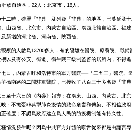
西壯族自治區，22人；北京市，16人。
晚十二時，確屬「非典」及列疑「非典」的地區，已蔓延及十
省、山西省、北京市、內蒙古自治區、廣西壯族自治區、福建
，及新增的河北省、河南省、陝西省。
觀察的人數爲13700多人，有的隔離在醫院、療養院、戰備
大樓以及有公安、街道、衛生院三級制監督的居所內，不得進
十七日，內蒙古呼和浩特市的軍方醫院──「二五三」醫院、
石羊橋南路的二間駐軍醫院，已接收了八百三十多名疑「非典
二日至十六日的《內參》報導：在廣東、山西、內蒙古、北京
反映：不擔憂非典型肺炎疫情的致命危害和傳染、不相信政府
的正確度；不認爲政府建立爲人民的防疫機制能有持久性。
這種情況發生呢？因爲中共官方媒體的喉舌從來都是由謊言專