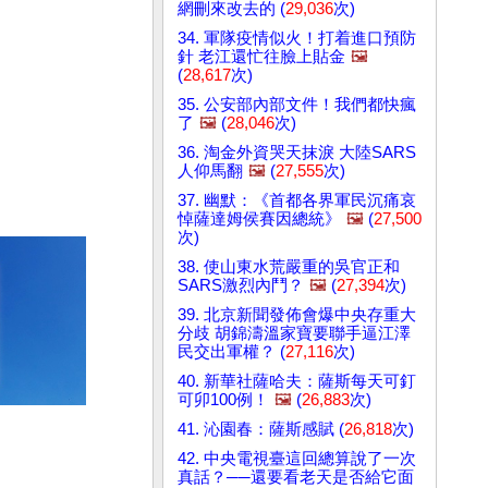
網刪來改去的 (
29,036
次)
34. 軍隊疫情似火！打着進口預防
針 老江還忙往臉上貼金
🖼️
(
28,617
次)
35. 公安部內部文件！我們都快瘋
了
🖼️
(
28,046
次)
36. 淘金外資哭天抹淚 大陸SARS
人仰馬翻
🖼️
(
27,555
次)
37. 幽默：《首都各界軍民沉痛哀
悼薩達姆侯賽因總統》
🖼️
(
27,500
次)
38. 使山東水荒嚴重的吳官正和
SARS激烈內鬥？
🖼️
(
27,394
次)
39. 北京新聞發佈會爆中央存重大
分歧 胡錦濤溫家寶要聯手逼江澤
民交出軍權？ (
27,116
次)
40. 新華社薩哈夫：薩斯每天可釘
可卯100例！
🖼️
(
26,883
次)
41. 沁園春：薩斯感賦 (
26,818
次)
42. 中央電視臺這回總算說了一次
真話？──還要看老天是否給它面