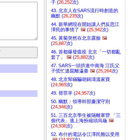
子 (
26,252
次)
43. 北京人在SARS流行時創造的
幽默 (
26,239
次)
44. 新華網現在開始讓人們反思江
澤民的事情了
🖼️
(
25,942
次)
45. 黃菊突然在北京露臉
🖼️
(
25,887
次)
46. 首都爆發瘟疫 北京「一切都亂
套了」
🖼️
(
25,882
次)
47. SARS一頭拱進中南海 江氏父
子慌忙逃竄離瀛臺
🖼️
(
25,264
次)
48. 北京幫瞞騙胡錦濤溫家寶
(
24,969
次)
49. 替罪羊 (
24,957
次)
50. 幽默：領導幹部廉潔守則
(
24,946
次)
51. 三百北京學生被隔離軍營 「三
個代表」逃上海扮縮頭烏龜
🖼️
(
24,936
次)
52. 布什的電話令江澤民難以受用
🖼️
(
24,932
次)