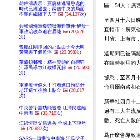
胡錦濤表示：賈慶林逃避懲處的
區，54人；廣
時代已經過去；兩個中央的局面
不能再繼續下去了
🖼️
(
34,137
次)
至四月十六日
共和國海軍爆頭號海難事件 解放
直轄市：廣東
軍政治改革迫在眉睫
🖼️
(
20,926
次)
川省、上海市
曾慶紅剛掙回的那點面子今天叫
黃菊丟了個乾淨
🖼️
(
23,398
次)
這期間已被隔離
華盛頓郵報：精神變態的自戀狂
在臨時租用的
江澤民導致江政權瓦解
🖼️
(
20,500
次)
據悉，至四月
軍隊疫情似火！打着進口預防針
侖貝爾南路和
老江還忙往臉上貼金
🖼️
(
28,617
次)
新華社四月十
中央警衛團功能被廢 江澤民逃離
遍有三大主流
中南海
🖼️
(
33,719
次)
數、死亡人數
江綿恆隨父當逃兵 全國上下譁然
🖼️
(
20,882
次)
爲什麼會導致
SARS一頭拱進中南海 江氏父子