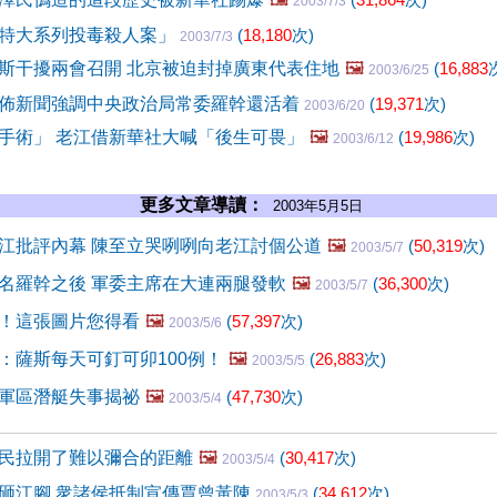
2003/7/3
特大系列投毒殺人案」
(
18,180
次)
2003/7/3
斯干擾兩會召開 北京被迫封掉廣東代表住地
🖼️
(
16,883
2003/6/25
佈新聞強調中央政治局常委羅幹還活着
(
19,371
次)
2003/6/20
手術」 老江借新華社大喊「後生可畏」
🖼️
(
19,986
次)
2003/6/12
更多文章導讀：
2003年5月5日
江批評內幕 陳至立哭咧咧向老江討個公道
🖼️
(
50,319
次)
2003/5/7
名羅幹之後 軍委主席在大連兩腿發軟
🖼️
(
36,300
次)
2003/5/7
！這張圖片您得看
🖼️
(
57,397
次)
2003/5/6
：薩斯每天可釘可卯100例！
🖼️
(
26,883
次)
2003/5/5
軍區潛艇失事揭祕
🖼️
(
47,730
次)
2003/5/4
民拉開了難以彌合的距離
🖼️
(
30,417
次)
2003/5/4
砸江腳 衆諸侯抵制宣傳賈曾黃陳
(
34,612
次)
2003/5/3