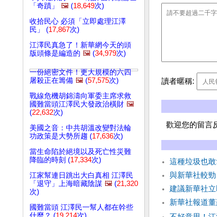
「奇蹟」
🖼️
(
18,649
次)
收拾民心 必須「立即處理江澤
民」 (
17,867
次)
江澤民真急了！新華網今天的頭
版頭條是編造的
🖼️
(
34,979
次)
一份絕密文件！更大規模的六四
屠殺正在籌備
🖼️
(
57,575
次)
讀者暱稱:
戰線危機胡錦濤向軍委主席求救
國難當頭江澤民大發政治橫財
🖼️
(
22,632
次)
歡迎您的留言
美國之音：中共胡溫改變對法輪
功政策是大勢所趨 (
17,636
次)
當生命陷於絕境以及死亡性災難
降臨的時刻 (
17,334
次)
這種垃圾也敢
與新華社較勁
江家幫連日跳出大白真相 江澤民
「退守」上海暗藏陰謀
🖼️
(
21,320
建議新華社立
次)
新華社報道董
國難當頭 江澤民一幫人都在幹些
什麼？ (
19,214
次)
不好意思！江