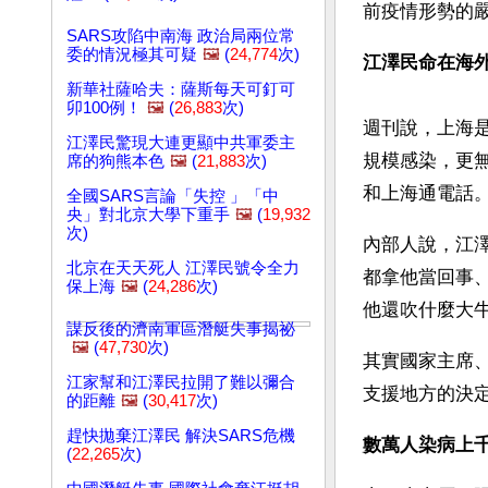
前疫情形勢的
SARS攻陷中南海 政治局兩位常
委的情況極其可疑
🖼️
(
24,774
次)
江澤民命在海
新華社薩哈夫：薩斯每天可釘可
卯100例！
🖼️
(
26,883
次)
週刊說，上海是
江澤民驚現大連更顯中共軍委主
規模感染，更
席的狗熊本色
🖼️
(
21,883
次)
和上海通電話。
全國SARS言論「失控 」「中
央」對北京大學下重手
🖼️
(
19,932
次)
內部人說，江
北京在天天死人 江澤民號令全力
都拿他當回事
保上海
🖼️
(
24,286
次)
他還吹什麼大
謀反後的濟南軍區潛艇失事揭祕
🖼️
(
47,730
次)
其實國家主席
江家幫和江澤民拉開了難以彌合
支援地方的決
的距離
🖼️
(
30,417
次)
趕快拋棄江澤民 解決SARS危機
數萬人染病上
(
22,265
次)