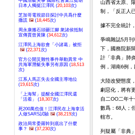
中國潛艇失事 國際社會棄江挺胡
山西省太原、
日本人獨挺江澤民 (
20,103
次)
制，「反正人
芝加哥電視節目探討中共爲什麼
撒謊
🖼️
(
18,445
次)
據不完全統計
周永康搬石頭砸江腳 衆諸侯抵制
宣傳賈曾黃陳 (
34,612
次)
爭鳴雜誌5月
江澤民上海欲會「小諸葛」被拒
下，國務院新
🖼️
(
22,371
次)
計「非典」肺炎1
官方公開災難性事件舉動異常 中
共海軍潛艇失事另有原因 (
18,513
例，湖南6例，
次)
江系人馬正失去全國主導地位
大陸改變態度
(
19,615
次)
劇惡化，將有
「上海幫」提醒全國江澤民還
自二OO二年
「活着」 (
18,307
次)
數爲：68人；
死200萬也值！江澤民在上海拿活
人做SARS試驗
🖼️
(
38,219
次)
轄市。
政治局常委羅幹到底出了什麼
事？
🖼️
(
37,230
次)
列疑屬「非典」