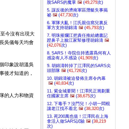
脫SARS的魔掌
🖼️
(
49,279
次)
5. 謀反後的濟南軍區潛艇失事揭
祕
🖼️
(
47,730
次)
6. 軍隊大亂！江氏親信窩兒裏反
軍方支持胡錦濤
🖼️
(
45,793
次)
，至今沒有出現大
7. 明珠摧爛江把責任推給總書記
蹬鼻子上臉江家幫修理胡錦濤
🖼️
長吳儀每天均會
(
42,076
次)
8. SARS！寺院住持透露爲何有人
感染有人不感染 (
41,909
次)
個印象說胡溫吳
9. 胡錦濤幹掉了江澤民的SARS尖
頭部隊
🖼️
(
41,726
次)
事後才知道的，
10. 胡錦濤被迫發佈主席令內幕
🖼️
(
40,834
次)
11. 紫金城要聞！江澤民正籌劃重
隊的人力和物資
任國家主席
🖼️
(
38,675
次)
12. 下毒手？沒門兒！小胡一悶棍
讓老江找不着北
🖼️
(
38,320
次)
13. 死200萬也值！江澤民在上海
拿活人做SARS試驗
🖼️
(
38,219
次)