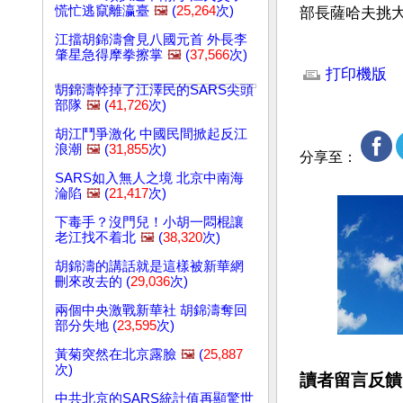
慌忙逃竄離瀛臺
🖼️
(
25,264
次)
部長薩哈夫挑大
江擋胡錦濤會見八國元首 外長李
文章網址: http://w
肇星急得摩拳擦掌
🖼️
(
37,566
次)
打印機版
胡錦濤幹掉了江澤民的SARS尖頭
部隊
🖼️
(
41,726
次)
胡江鬥爭激化 中國民間掀起反江
浪潮
🖼️
(
31,855
次)
分享至：
SARS如入無人之境 北京中南海
淪陷
🖼️
(
21,417
次)
下毒手？沒門兒！小胡一悶棍讓
老江找不着北
🖼️
(
38,320
次)
胡錦濤的講話就是這樣被新華網
刪來改去的 (
29,036
次)
兩個中央激戰新華社 胡錦濤奪回
部分失地 (
23,595
次)
黃菊突然在北京露臉
🖼️
(
25,887
次)
讀者留言反饋
中共北京的SARS統計值再顯驚世