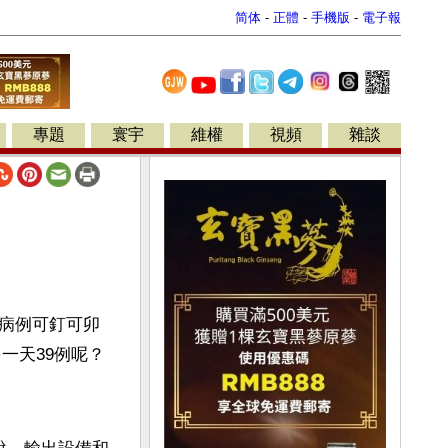
简体
-
正體
-
手機版
-
電子報
專題
寰宇
維權
視頻
雜談
病例可釘可卯
一天39例呢？