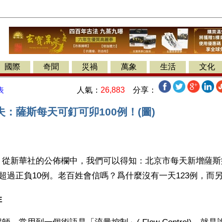
國際
奇聞
災禍
萬象
生活
文化
人氣：
26,883
分享：
表
：薩斯每天可釘可卯100例！(圖)
】從新華社的公佈欄中，我們可以得知：北京市每天新增薩斯
不超過正負10例。老百姓會信嗎？爲什麼沒有一天123例，而另
姓