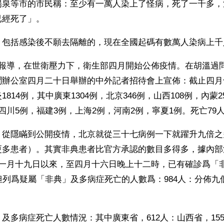
陽泉等市的市民稱：至少有一萬人染上了怪病，死了一千多，
已經死了」。
，包括感染後不願去隔離的，現在全國起碼有數萬人染病上千
刊報導，在世衛壓力下，衛生部四月開始公佈疫情。在胡溫過
聞辦公室四月二十日舉辦的中外記者招待會上宣佈：截止四月
814例，其中廣東1304例，北京346例，山西108例，內蒙2
四川5例，福建3例，上海2例，河南2例，寧夏1例。死亡79
，從隱瞞到公開疫情，北京就從三十七病例一下就躍升九倍之
更多患者）。其實非典患者比官方承認的數目多得多，據內部
十一月十九日以來，至四月十六日晚上十二時，已有確診爲「
但列爲疑屬「非典」及多病症死亡的人數爲：984人：分佈九
及多病症死亡人數情況：其中廣東省，612人：山西省，15