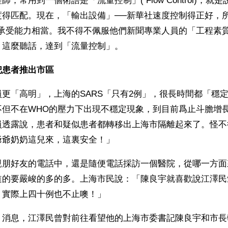
，常用到一個術語是「流量控制」( Flow Control)，就
度得匹配。現在，「輸出設備」──新華社速度控制得正好，
的承受能力相當。我不得不佩服他們新聞專業人員的「工程素
」這麼聽話，達到「流量控制」。
把患者推出市區
更「高明」，上海的SARS「只有2例」，很長時間都「穩
不但不在WHO的壓力下出現不穩定現象，到目前爲止斗膽增
員透露說，患者和疑似患者都轉移出上海市隔離起來了。怪不
爺爺奶奶這兒來，這裏安全！」
親朋好友的電話中，還是隨便電話採訪一個醫院，從哪一方面
道的要嚴峻的多的多。上海市民說：「陳良宇就喜歡說江澤民
，實際上四十例也不止噢！」
》消息，江澤民曾對前往看望他的上海市委書記陳良宇和市長