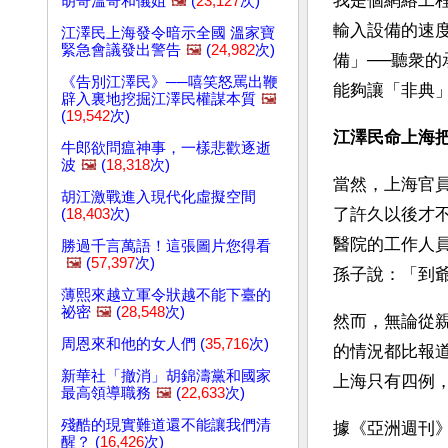
我是個網絡工程師
胡哥溫哥和儀姐
🖼️
(
23,127
次)
輸入設備的速
江澤民上海發令暗示全國 溫家寶
緊急會議發出警告
🖼️
(
24,982
次)
備」──聽衆
《告別江澤民》──嘻笑怒罵出鞭
能夠讓「非典
辟入裏地挖掘江澤民權謀本質
🖼️
(
19,542
次)
江澤民命上海
牛郎欲問瘟神事，一樣悲歡逐逝
波
🖼️
(
18,318
次)
當然，上海官員
胡江激戰進入現代化虛擬空間
了許久以後才
(
18,403
次)
醫院的工作人
勝過千言萬語！這張圖片您得看
🖼️
(
57,397
次)
孫子說：「到
薄熙來越立軍令狀越不能下臺的
祕密
🖼️
(
28,548
次)
然而，無論從
周恩來和他的女人們 (
35,716
次)
的情況都比報
新華社「撤消」胡錦濤黨和國家
上海只有四例
最高領導職務
🖼️
(
22,633
次)
殘酷的現實難道還不能讓我們清
據《亞洲週刊
醒？ (
16,426
次)