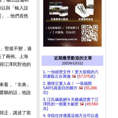
是說，輸出設備和
所以與「輸入設
質」，他們居然
定」堅挺不變，過
長了兩例。上海
近期最受歡迎的文章
2003年5月5日
得江澤民對他的
1. 一份絕密文件！更大規模的六
四屠殺正在籌備
🖼️
(
57,575
次)
2. 難怪它要人命！ 一張揭開
來看，「非典」
SARS真面目的圖片
🖼️
(
55,266
愛聽的話，他說
次)
3. 江氏嫡親網今天權威證實了江
澤民的一個重大祕密
🖼️
(
49,560
次)
韓正，講述了當
4. 寺院住持透露這個方法可以逃