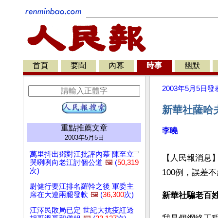
首頁
要聞
內幕
時事
幽默
2003年5月5日
發
新華社薩哈夫
重點推薦文章
李曉
2003年5月5日
萬里抖出鄧對江批評內幕 陳至立
【人民報消息
哭咧咧向老江討個公道
🖼️
(
50,319
次)
100例，誤差
尉健行要江排名羅幹之後 軍委主
席在大連兩腿發軟
🖼️
(
36,300
次)
新華社騙老百
江澤民敗局已定 世紀大抗疫紅透