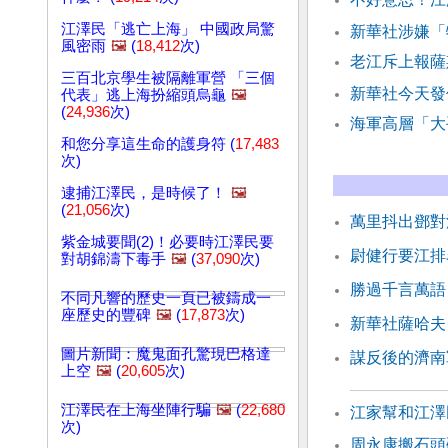
江澤民「逃亡上海」 中國政局驚
新華社涉嫌「
風密雨
🖼️
(
18,412
次)
老江斥上報薩
三百北京學生被隔離軍營 「三個
新華社今天發
代表」逃上海扮縮頭烏龜
🖼️
(
24,936
次)
海軍高層「大
和您分享這生命的護身符 (
17,483
次)
逮捕江澤民，是時候了！
🖼️
(
21,056
次)
萬里抖出鄧對
紫金城要聞(2)！必要時江澤民要
尉健行要江排
對胡錦濤下毒手
🖼️
(
37,090
次)
勝過千言萬語
不同凡響的歷史一頁已被鑄成一
座歷史的豐碑
🖼️
(
17,873
次)
新華社薩哈夫
圖片新聞：魔鬼面孔驚現巴格達
謀反後的濟南
上空
🖼️
(
20,605
次)
江澤民在上海坐陣行騙
🖼️
(
22,680
江家幫和江澤
次)
周永康搬石頭