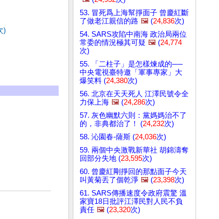
53. 冒死爲上海幫掙面子 曾慶紅斷
了做老江親信的路
🖼️
(
24,836
次)
次)
54. SARS攻陷中南海 政治局兩位
常委的情況極其可疑
🖼️
(
24,774
次)
55. 「二柱子」是怎樣煉成的──
中央電視臺特邀「軍事專家」大
爆笑料 (
24,380
次)
56. 北京在天天死人 江澤民號令全
力保上海
🖼️
(
24,286
次)
57. 灰色幽默六則：黨媽媽治不了
的，非典都治了！ (
24,232
次)
58. 沁園春-薩斯 (
24,036
次)
59. 兩個中央激戰新華社 胡錦濤奪
回部分失地 (
23,595
次)
60. 曾慶紅剛掙回的那點面子今天
叫黃菊丟了個乾淨
🖼️
(
23,398
次)
61. SARS傳播速度令政府震驚 溫
家寶18日批評江澤民對人民不負
責任
🖼️
(
23,320
次)