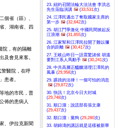
23. 紐約召開法輪大法法會 李洪志
先生蒞臨演講
🖼️
(
33,531
次)
24. 江澤民邁出了奪取國家主席的
二個省（區）、
第一步
🖼️
(
32,642
次)
省、湖南省、四
25. 胡江鬥爭激化 中國民間掀起反
江浪潮
🖼️
(
31,855
次)
26. 江家幫和江澤民拉開了難以彌
合的距離
🖼️
(
30,417
次)
醫院，有的隔離
27. 王岐山昨日一語震驚諸侯 胡溫
出及會見來客。
要對江系人馬動手
🖼️
(
30,241
次)
28. 中共高層正醞釀清理江澤民的
武警醫院，在呼
風暴 (
29,958
次)
」患者。
29. 蹊蹺的法律！一個可怕的消息
🖼️
(
29,872
次)
30. 快訊！北京今日大封城
等地的市民，普
(
29,748
次)
公佈的患病人
31. 順口溜：說謊部長張文康
(
29,437
次)
32. 順口溜：黨狗 (
29,280
次)
家、伊拉克新聞
33. 胡錦濤的講話就是這樣被新華