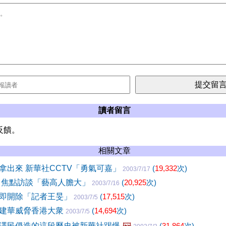
讀者留言
反饋。
相關文章
拿出來 新華社CCTV「勇氣可嘉」
(
19,332
次)
2003/7/17
 焦點訪談「藝高人膽大」
(
20,925
次)
2003/7/16
即開除「記者王旻」
(
17,515
次)
2003/7/5
建華威脅香港大衆
(
14,694
次)
2003/7/5
澤民僞造的這段歷史被新華社踢爆
🖼️
(
31,864
次)