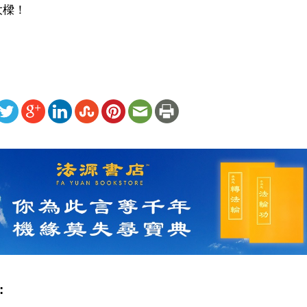
樑！ 
ww.renminbao.com/rmb/articles/2003/5/5/26153b.html
: