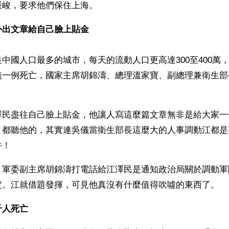
嚴峻，要求他們保住上海。
外出文章給自己臉上貼金
中國人口最多的城市，每天的流動人口更高達300至400萬
無一例死亡，國家主席胡錦濤、總理溫家寶、副總理兼衛生部
 
澤民盡往自己臉上貼金，他讓人寫這麼篇文章無非是給大家一
、都聽他的，其實連吳儀當衛生部長這麼大的人事調動江都是
牛！
、軍委副主席胡錦濤打電話給江澤民是通知政治局關於調動軍
定。江就借題發揮，可見他真沒有什麼值得吹噓的東西了。
千人死亡