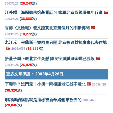
(
26,249
次)
2003/6/27
江外甥上海竊聽朱熔基電話 江家軍北京監視張萬年行蹤
🖼️
(
36,868
次)
2003/6/26
香港《文匯報》發文證實北京幾個月的不斷傳聞
🖼️
(
18,272
次)
2003/6/25
老江斥上報薩斯干擾兩會召開 北京被迫封掉廣東代表住地
🖼️
(
16,883
次)
2003/6/25
捂蓋子周正毅北京生死懸 陳良宇滅贓跡金蟬已脫殼
🖼️
(
26,025
次)
2003/6/24
更多文章導讀：
2003年4月26日
下毒手？沒門兒！小胡一悶棍讓老江找不着北
🖼️
2003/4/29
(
38,320
次)
胡錦濤的講話就是這樣被新華網刪來改去的
2003/4/29
(
29,036
次)