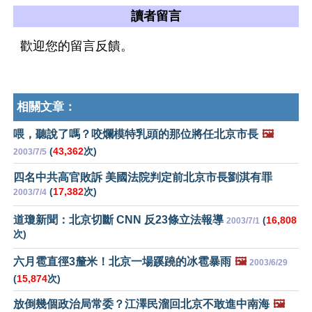
讀者留言
歡迎您的留言反饋。
相關文章：
喂，聽說了嗎？咬爛模特乳頭的那位將任北京市長
🖼️
(
43,362
次)
2003/7/5
四名中共高官敗訴 美國法院判定前北京市長劉淇有罪
(
17,382
次)
2003/7/4
道瓊新聞：北京切斷 CNN 反23條立法報導
(
16,808
2003/7/1
次)
六月雹直徑3釐米！北京一場蹊蹺的冰雹暴雨
🖼️
2003/6/29
(
15,874
次)
放倒幾個政治局常委？江澤民溜回北京不敢進中南海
🖼️