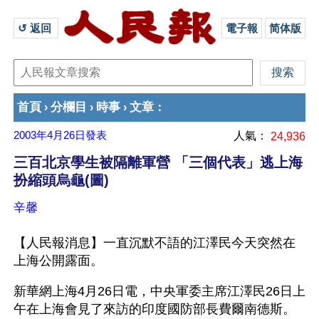
↺ 返回 
電子報
简体版
首頁
分欄目
時事
文章
›
›
›
：
2003年4月26日
發表
人氣：
24,936
三百北京學生被隔離軍營 「三個代表」逃上海
扮縮頭烏龜(圖)
辛馨
【人民報消息】一直沉默不語的江澤民今天突然在
上海公開露面。
新華網上海4月26日電，中央軍委主席江澤民26日上
午在上海會見了來訪的印度國防部長費爾南德斯。