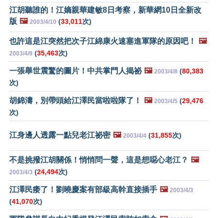
江胡聽誰的！江嫡親華建敏8日考察，新華網10日全新改
版
🖼️
(
33,011
次)
2003/4/10
也許這是江突然把次子江綿康火速塞進軍隊的原因吧！
🖼️
(
35,463
次)
2003/4/9
一張舉世震驚的圖片！中共掌門人揭祕
🖼️
(
80,383
2003/4/8
次)
胡錦濤，別帶頭給江澤民當啦啦隊了！
🖼️
(
29,476
2003/4/5
次)
江身邊人透露一點兒老江祕密
🖼️
(
31,855
次)
2003/4/4
不是挑撥江胡關係！悄悄問一聲，這是想噁心老江？
🖼️
(
24,494
次)
2003/4/3
江澤民痿了！劉曉慶案有部級高幹直接插手
🖼️
2003/4/3
(
41,070
次)