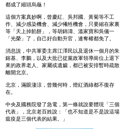
都成了縮頭烏龜！ 
這個方案真妙啊，曾慶紅、吳邦國、黃菊等不工
作、減少感染機會、減少犧牲機會，只要縮在家裏
等「天上掉餡餅」，等胡錦濤、溫家寶和吳儀一
「光榮」了，自己好自動升官，連奪權都免了。
消息說，中共軍委主席江澤民以及退休一個月的朱
鎔基、李鵬，以及大批已從黨政軍領導崗位上退下
來的政界老人、家屬或遺孀，都已被安排暫時疏散
離開北京。
北京，滿眼淒涼，曾幾何時，燈紅酒綠都不復存
在。
中央及國務院發了急電，第一條就說要體現「三個
代表」，北京老百姓說：「也不知道是不是說這場
瘟疫是三個代表的結果。」