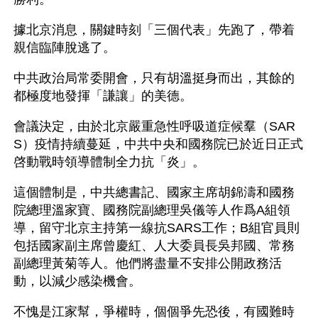
據北京消息，關鍵時刻「三個代表」先跑了，帶着
親信臨陣脫逃了。
中共政治局常委開會，只有胡溫挺身而出，其餘的
都極度地發揮「謙讓」的美德。
會議決定，由於北京嚴重急性呼吸道症候羣（SAR
S）疫情持續蔓延，中共中央和國務院已於近日正式
啓動戰時領導體制全力抗「炎」。 
這個體制是，中共總書記、國家主席胡錦濤和國務
院總理溫家寶、國務院副總理吳儀等人作爲A組領
導，留守北京主持第一線抗SARS工作；B組官員則
包括國家副主席曾慶紅、人大委員長吳邦國、常務
副總理黃菊等人。他們將盡量不安排公開政務活
動，以減少感染機會。
不愧是江家幫，爭權時，個個爭先恐後，有國難時