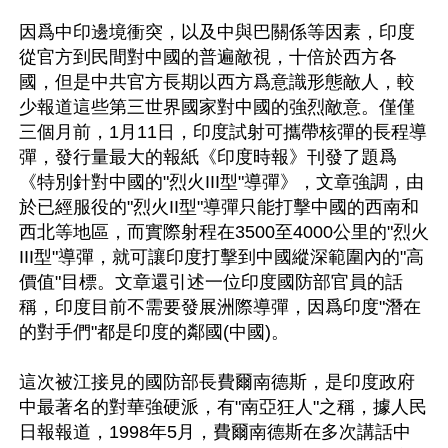
因爲中印邊境衝突，以及中與巴關係等因素，印度
從官方到民間對中國的普遍敵視，十倍於西方各
國，但是中共官方長期以西方爲意識形態敵人，較
少報道這些第三世界國家對中國的強烈敵意。僅僅
三個月前，1月11日，印度試射可攜帶核彈的長程導
彈，發行量最大的報紙《印度時報》刊發了題爲
《特別針對中國的"烈火III型"導彈》，文章強調，由
於已經服役的"烈火II型"導彈只能打擊中國的西南和
西北等地區，而實際射程在3500至4000公里的"烈火
III型"導彈，就可讓印度打擊到中國縱深範圍內的"高
價值"目標。文章還引述一位印度國防部官員的話
稱，印度目前不需要發展洲際導彈，因爲印度"潛在
的對手們"都是印度的鄰國(中國)。
這次被江接見的國防部長費爾南德斯，是印度政府
中最著名的對華強硬派，有"南亞狂人"之稱，據人民
日報報道，1998年5月，費爾南德斯在多次講話中