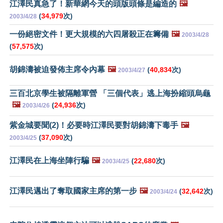
江澤民真急了！新華網今天的頭版頭條是編造的
🖼️
(
34,979
次)
2003/4/28
一份絕密文件！更大規模的六四屠殺正在籌備
🖼️
2003/4/28
(
57,575
次)
胡錦濤被迫發佈主席令內幕
🖼️
(
40,834
次)
2003/4/27
三百北京學生被隔離軍營 「三個代表」逃上海扮縮頭烏龜
🖼️
(
24,936
次)
2003/4/26
紫金城要聞(2)！必要時江澤民要對胡錦濤下毒手
🖼️
(
37,090
次)
2003/4/25
江澤民在上海坐陣行騙
🖼️
(
22,680
次)
2003/4/25
江澤民邁出了奪取國家主席的第一步
🖼️
(
32,642
次)
2003/4/24