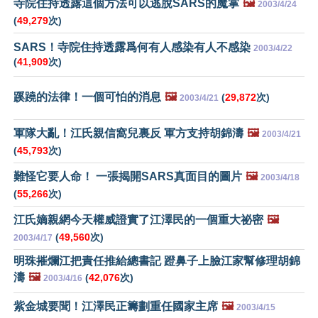
寺院住持透露這個方法可以逃脫SARS的魔掌
🖼️
2003/4/24
(
49,279
次)
SARS！寺院住持透露爲何有人感染有人不感染
2003/4/22
(
41,909
次)
蹊蹺的法律！一個可怕的消息
🖼️
(
29,872
次)
2003/4/21
軍隊大亂！江氏親信窩兒裏反 軍方支持胡錦濤
🖼️
2003/4/21
(
45,793
次)
難怪它要人命！ 一張揭開SARS真面目的圖片
🖼️
2003/4/18
(
55,266
次)
江氏嫡親網今天權威證實了江澤民的一個重大祕密
🖼️
(
49,560
次)
2003/4/17
明珠摧爛江把責任推給總書記 蹬鼻子上臉江家幫修理胡錦
濤
🖼️
(
42,076
次)
2003/4/16
紫金城要聞！江澤民正籌劃重任國家主席
🖼️
2003/4/15