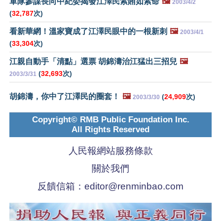
軍隊參謀長向中紀委揭發江澤民索賄如索命
🖼️
2003/4/2
(
32,787
次)
看新華網！溫家寶成了江澤民眼中的一根新刺
🖼️
2003/4/1
(
33,304
次)
江親自動手「清點」選票 胡錦濤治江猛出三招兒
🖼️
(
32,693
次)
2003/3/31
胡錦濤，你中了江澤民的圈套！
🖼️
(
24,909
次)
2003/3/30
Copyright© RMB Public Foundation Inc.
All Rights Reserved
人民報網站服務條款
關於我們
反饋信箱：
editor@renminbao.com