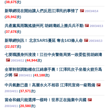
(
38,675
次)
新華網現在開始讓人們反思江澤民的事情了
🖼️
2003/4/14
(
25,942
次)
共產黨風雨飄搖揚州死 胡錦濤紙上搬兵兵不動
🖼️
2003/4/13
(
37,678
次)
新華網快訊！ 北京SARS蔓延 奪去143條人命
🖼️
2003/4/13
(
22,027
次)
七要職護身抖溲溲！江任中央警衛局第一政委監視胡錦濤
🖼️
(
44,944
次)
2003/4/12
全軍幹部調動權在江綿康手裏！江澤民次子坐着火箭升爲
少將
🖼️
(
43,188
次)
2003/4/11
中共氣數已盡！高層水火不相容 江澤民宣佈一級戰備
🖼️
(
37,571
次)
2003/4/11
當命和錢只能選擇一樣時！世界正在拋棄中共國
🖼️
(
20,580
次)
2003/4/11