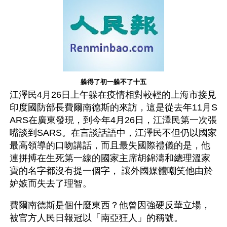
躲得了初一躲不了十五
江澤民4月26日上午躲在疫情相對較輕的上海市接見
印度國防部長費爾南德斯的來訪，這是從去年11月S
ARS在廣東發現，到今年4月26日，江澤民第一次張
嘴談到SARS。在言談話語中，江澤民不但仍以國家
最高領導的口吻講話，而且最失國際禮儀的是，他
連拼搏在生死第一線的國家主席胡錦濤和總理溫家
寶的名字都沒有提一個字， 讓外國媒體嘲笑他由於
妒嫉而失去了理智。
費爾南德斯是個什麼東西？他曾因強硬反華立場，
被官方人民日報冠以「南亞狂人」的稱號。 