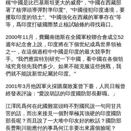
稱"中國是比巴基斯坦更大的威脅"，"中國在西藏部
署了核彈頭導彈對準印度"、"中國侵犯印度邊境，要
攫取印度的領土"、"中國強化在西藏的軍事存在"等
等，爲印度打破國際禁止核試驗條約尋找藉口。 
2000年11月，費爾南德斯在全國軍校聯合會成立52
週年紀念會上說，印度將在下個世紀成爲世界領袖
之一，在這個過程中中國是印度的最大競爭對
手。"我們應當特別研究一下中國，看中國在各個領
域究竟領先我們多少。如果不能克服這些挑戰，我
們就不能說新世紀屬於印度。" 
2001年3月他因軍火採購腐敗案曾下臺，人民日報曾
經發表評論："愛說胡話的印度國防部長辭職。」 
江澤民爲何在此國難當頭時不對國民說一句同甘共
苦的話，而出來接見一個對華極其強硬的印度國防
部長呢？而且說了一大堆中印友好的軟話？國防部
長曹剛川能應付的事爲何江非要出來露個臉呢？