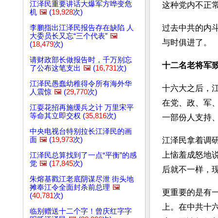
江泽民重要讲话大爆军方哗变危
这种党内不正
机
🖼️
(
19,928
次)
过去中共的内
李鹏指出江泽民报告存在缺陷 人
大委员长又忘“三个代表”
🖼️
与时俱进了。
(
18,479
次)
请财政部长做报告时，千万别忘
十二名老将军
了公布这笔支出
🖼️
(
16,731
次)
江泽民愚蠢幼稚得令所有海外华
十六大之后，
人震惊
🖼️
(
29,770
次)
在党、政、军
江耍花招再施缓兵之计 万里宋平
等命其立即交权 (
35,816
次)
一部份人支持
中央电视台特别拉长江泽民的画
面
🖼️
(
19,973
次)
江泽民拿着调
上恼羞成怒地
江泽民总算找到了一点“平衡”的感
觉
🖼️
(
17,845
次)
后就不一样，
朱熔基戳江老底阴谋尽泄 街头地
摊奉江令全面封杀前总理
🖼️
更重要的是有
(
40,781
次)
上。在中共十
临别赠送十二个字！曾庆红字字