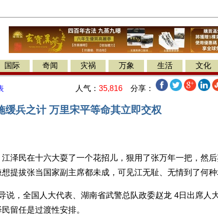
国际
奇闻
灾祸
万象
生活
文化
人气：
35,816
分享：
表
施缓兵之计 万里宋平等命其立即交权
】江泽民在十六大耍了一个花招儿，狠用了张万年一把，然后
嫌想提拔张当国家副主席都未成，可见江无耻、无情到了何种
导说，全国人大代表、湖南省武警总队政委赵龙 4日出席人
泽民留任是过渡性安排。