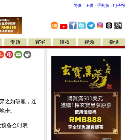
简体
-
正體
-
手机版
-
电子报
专题
寰宇
维权
视频
杂谈
弃之如破履，连
地步。
大预备会时表