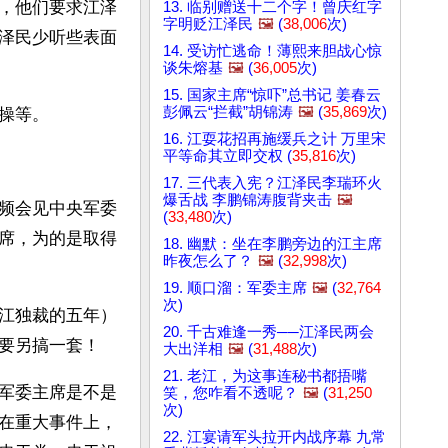
，他们要求江泽
13. 临别赠送十二个字！曾庆红字
字明贬江泽民
🖼️
(
38,006
次)
泽民少听些表面
14. 受访忙逃命！薄熙来胆战心惊
谈朱熔基
🖼️
(
36,005
次)
15. 国家主席“惊吓”总书记 姜春云
彭佩云“拦截”胡锦涛
🖼️
(
35,869
次)
操等。
16. 江耍花招再施缓兵之计 万里宋
平等命其立即交权 (
35,816
次)
17. 三代表入宪？江泽民李瑞环火
爆舌战 李鹏锦涛腹背夹击
🖼️
频会见中央军委
(
33,480
次)
席，为的是取得
18. 幽默：坐在李鹏旁边的江主席
昨夜怎么了？
🖼️
(
32,998
次)
19. 顺口溜：军委主席
🖼️
(
32,764
次)
江独裁的五年）
20. 千古难逢一秀──江泽民两会
要另搞一套！
大出洋相
🖼️
(
31,488
次)
21. 老江，为这事连秘书都捂嘴
军委主席是不是
笑，您咋看不透呢？
🖼️
(
31,250
次)
在重大事件上，
22. 江宴请军头拉开内战序幕 九常