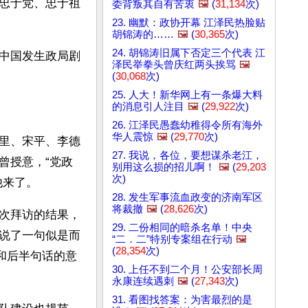
忠于党、忠于祖
委背叛其自有苦衷
🖼️
(
31,134
次)
23. 幽默：政协开幕 江泽民热脸贴
胡锦涛的……
🖼️
(
30,365
次)
24. 胡锦涛旧属下否定三个代表 江
中国发生政局剧
泽民举拳头曾庆红两头挨骂
🖼️
(
30,068
次)
25. 人大！新华网上有一条爆大料
的消息引人注目
🖼️
(
29,922
次)
26. 江泽民愚蠢幼稚得令所有海外
华人震惊
🖼️
(
29,770
次)
里、宋平、李德
27. 我说，各位，要想谋杀老江，
曾授意，“党政
别用这么损的招儿啊！
🖼️
(
29,203
次)
他来了。
28. 发生军事流血政变的济南军区
将裁撤
🖼️
(
28,626
次)
次拜访的结果，
29. 二份相同的暗杀名单！中央
说了一句似是而
“二．二”特别专案组在行动
🖼️
(
28,354
次)
和后半句话的意
30. 上任不到二个月！公安部长周
永康连续遇刺
🖼️
(
27,343
次)
31. 看图找答案：为害最烈的是