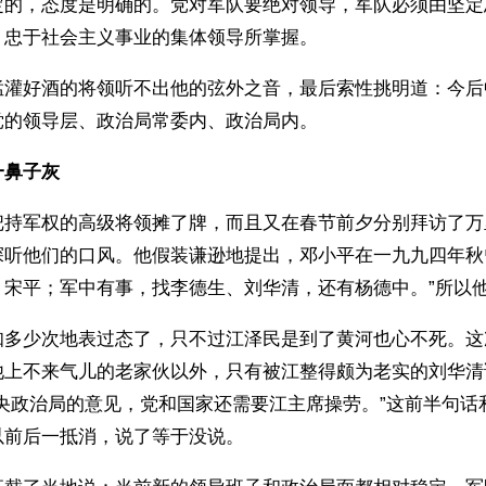
定的，态度是明确的。党对军队要绝对领导，军队必须由坚定
、忠于社会主义事业的集体领导所掌握。
猛灌好酒的将领听不出他的弦外之音，最后索性挑明道：今后
党的领导层、政治局常委内、政治局内。
一鼻子灰
把持军权的高级将领摊了牌，而且又在春节前夕分别拜访了万
探听他们的口风。他假装谦逊地提出，邓小平在一九九四年秋
、宋平；军中有事，找李德生、刘华清，还有杨德中。”所以
知多少次地表过态了，只不过江泽民是到了黄河也心不死。这
他上不来气儿的老家伙以外，只有被江整得颇为老实的刘华清
中央政治局的意见，党和国家还需要江主席操劳。”这前半句话
以前后一抵消，说了等于没说。