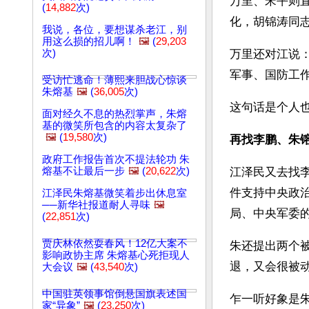
万里、宋平则
(
14,882
次)
化，胡锦涛同
我说，各位，要想谋杀老江，别
用这么损的招儿啊！
🖼️
(
29,203
次)
万里还对江说
军事、国防工
受访忙逃命！薄熙来胆战心惊谈
朱熔基
🖼️
(
36,005
次)
这句话是个人
面对经久不息的热烈掌声，朱熔
基的微笑所包含的内容太复杂了
🖼️
(
19,580
次)
再找李鹏、朱
政府工作报告首次不提法轮功 朱
熔基不让最后一步
🖼️
(
20,622
次)
江泽民又去找
件支持中央政
江泽民朱熔基微笑着步出休息室
──新华社报道耐人寻味
🖼️
局、中央军委
(
22,851
次)
贾庆林依然耍春风！12亿大案不
朱还提出两个
影响政协主席 朱熔基心死拒现人
退，又会很被
大会议
🖼️
(
43,540
次)
中国驻英领事馆倒悬国旗表述国
乍一听好象是
家“异象”
🖼️
(
23,250
次)