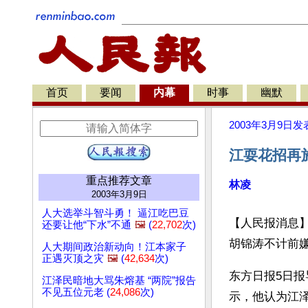
首页
要闻
内幕
时事
幽默
2003年3月9日
发
江耍花招再
重点推荐文章
林凌
2003年3月9日
人大选举斗智斗勇！ 逼江吃巴豆
【人民报消息
还要让他“下水”不通
🖼️
(
22,702
次)
胡锦涛不计前
人大期间政治新动向！江本家子
正遇灭顶之灾
🖼️
(
42,634
次)
东方日报5日报
江泽民暗地大骂朱熔基 “两院”报告
不见五位元老 (
24,086
次)
示，他认为江