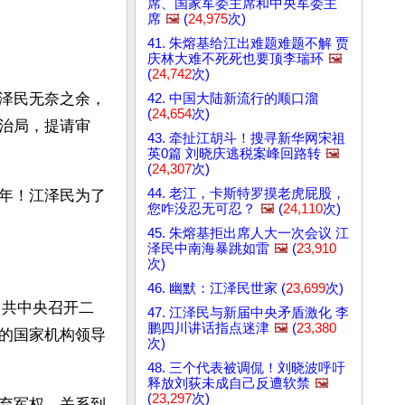
席、国家军委主席和中央军委主
席
🖼️
(
24,975
次)
41. 朱熔基给江出难题难题不解 贾
庆林大难不死死也要顶李瑞环
🖼️
(
24,742
次)
泽民无奈之余，
42. 中国大陆新流行的顺口溜
(
24,654
次)
治局，提请审
43. 牵扯江胡斗！搜寻新华网宋祖
英0篇 刘晓庆逃税案峰回路转
🖼️
(
24,307
次)
44. 老江，卡斯特罗摸老虎屁股，
年！江泽民为了
您咋没忍无可忍？
🖼️
(
24,110
次)
45. 朱熔基拒出席人大一次会议 江
泽民中南海暴跳如雷
🖼️
(
23,910
次)
46. 幽默：江泽民世家 (
23,699
次)
中共中央召开二
47. 江泽民与新届中央矛盾激化 李
鹏四川讲话指点迷津
🖼️
(
23,380
的国家机构领导
次)
48. 三个代表被调侃！刘晓波呼吁
释放刘荻未成自己反遭软禁
🖼️
(
23,297
次)
弃军权，关系到