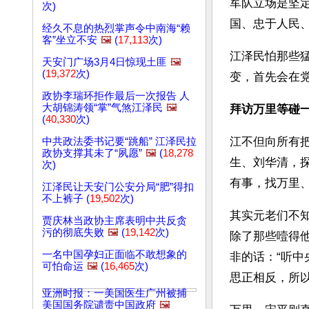
军队立场是坚
次)
国、忠于人民
经久不息的热烈掌声令中南海“赖
客”坐立不安
🖼️
(
17,113
次)
江泽民怕那些
天安门广场3月4日惊现土匪
🖼️
(
19,372
次)
变，首先会在
政协李瑞环拒作最后一次报告 人
大胡锦涛领“掌”气煞江泽民
🖼️
拜访万里等碰
(
40,330
次)
江不但向所有
中共政法委书记要“跳船” 江泽民拉
政协支撑其未了“夙愿”
🖼️
(
18,278
生、刘华清，
次)
有事，找万里
江泽民让天安门公安分局“肥”得扣
不上裤子 (
19,502
次)
其实元老们不
贾庆林当政协主席表明中共反贪
污的彻底失败
🖼️
(
19,142
次)
除了那些噎得
一名中国孕妇正面临不敢想象的
非的话：“听
可怕命运
🖼️
(
16,465
次)
思正相反，所
亚洲时报：一美国医生广州被捕
美国国务院谴责中国政府
🖼️