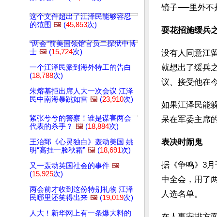
镜子──里外不
这个文件超出了江泽民能够容忍
的范围
🖼️
(
45,853
次)
耍花招施缓兵
“两会”前美国领馆官员二探狱中博
士
🖼️
(
15,724
次)
没有人同意江
就想出了缓兵
一个江泽民派到海外特工的告白
(
18,788
次)
议、接受他在
朱熔基拒出席人大一次会议 江泽
民中南海暴跳如雷
🖼️
(
23,910
次)
如果江泽民能
紧张兮兮的警察！谁是谋害两会
呆在军委主席
代表的杀手？
🖼️
(
18,884
次)
表决时闹鬼
王治郅《心灵独白》轰动美国 姚
明“高挂一脸秋霜”
🖼️
(
18,691
次)
据《争鸣》3月
又一轰动英国社会的事件
🖼️
(
15,925
次)
中全会，用了
两会前才收到这份特别礼物 江泽
人选名单。
民哪里还笑得出来
🖼️
(
19,019
次)
人大！新华网上有一条爆大料的
在人事安排方