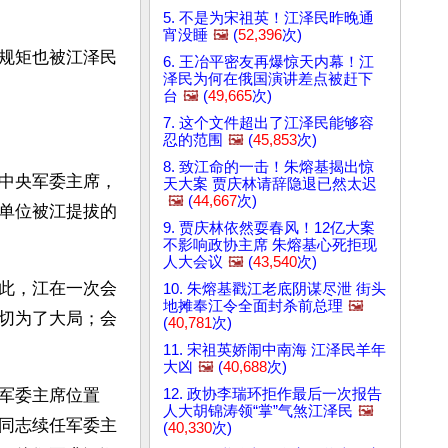
5. 不是为宋祖英！江泽民昨晚通
宵没睡
🖼️
(
52,396
次)
规矩也被江泽民
6. 王冶平密友再爆惊天内幕！江
泽民为何在俄国演讲差点被赶下
台
🖼️
(
49,665
次)
7. 这个文件超出了江泽民能够容
忍的范围
🖼️
(
45,853
次)
8. 致江命的一击！朱熔基揭出惊
中央军委主席，
天大案 贾庆林请辞隐退已然太迟
🖼️
(
44,667
次)
单位被江提拔的
9. 贾庆林依然耍春风！12亿大案
不影响政协主席 朱熔基心死拒现
人大会议
🖼️
(
43,540
次)
此，江在一次会
10. 朱熔基戳江老底阴谋尽泄 街头
地摊奉江令全面封杀前总理
🖼️
切为了大局；会
(
40,781
次)
11. 宋祖英娇闹中南海 江泽民羊年
大凶
🖼️
(
40,688
次)
12. 政协李瑞环拒作最后一次报告
军委主席位置
人大胡锦涛领“掌”气煞江泽民
🖼️
同志续任军委主
(
40,330
次)