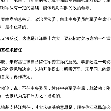
直截了当地说：当前新的领导班子和政治局面都相对稳定，军
志对军队有一定的基础，能体现对军队的政治领导。
：要由党的总书记、政治局常委，向非中央委员的军委主席汇
作，是不正常的。
也无法反驳，这也是江泽民十六大上耍花招时欠考虑的一个漏
镕基征求留任
李鹏、朱镕基征求自己留任军委主席的意见。李鹏还是一句硬
治局的意见和决定。朱镕基则提出：听听万里、宋平同志的意
的意见，再作决定。
被动论，说：不任中央委员，续任中央军委主席，就被动；刚
动，会被认为是在压力之下逼退的。
朱镕基支持江留任，其实朱镕基的意思是，现在你江泽民怎么