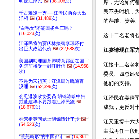
明贬江泽民
🖼️
(
38,006
次)
席，无论如何
民不失时机，
千古难逢一秀──江泽民两会大出
洋相
🖼️
(
31,488
次)
的恭维、赞美
“白毛女”还能回杨各庄吗？
(
16,023
次)
这十二名老将
江泽民将为贾庆林接替李瑞环付
出巨大政治代价
🖼️
(
22,588
次)
江宴请现任军
美国副助理国务卿特意露面在国
江接十二名老
务院前接受一封呼吁信
🖼️
(
14,968
次)
委员、四总部
不是为宋祖英！江泽民昨晚通宵
他们的支持。
没睡
🖼️
(
52,396
次)
会见港澳政协委员 胡锦涛暗中告
江泽民在宴请
戒董建华不要跟着江泽民跑
🖼️
成就，更反对
(
18,676
次)
在宋祖英问题上胡锦涛让了步
🖼️
江又重提十六
(
54,523
次)
由我再任一段
“荒芜畸形”的中国都市
🖼️
(
19,361