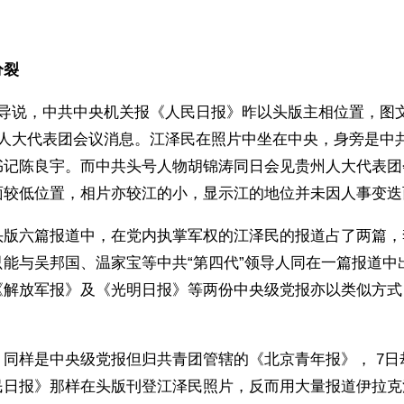
分裂
报导说，中共中央机关报《人民日报》昨以头版主相位置，图
海人大代表团会议消息。江泽民在照片中坐在中央，身旁是中
书记陈良宇。而中共头号人物胡锦涛同日会见贵州人大代表团
较低位置，相片亦较江的小，显示江的地位并未因人事变迭而
头版六篇报道中，在党内执掌军权的江泽民的报道占了两篇，
只能与吴邦国、温家宝等中共“第四代”领导人同在一篇报道中
《解放军报》及《光明日报》等两份中央级党报亦以类似方式
，同样是中央级党报但归共青团管辖的《北京青年报》， 7日
民日报》那样在头版刊登江泽民照片，反而用大量报道伊拉克