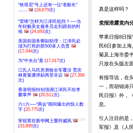
“铁塔尼”号上还有一位“老船长”
真是这样吗？
……
🖼️
(
18,679
次)
“雷锋”怎样为江泽民抵挡？──当
党报泄露党内
年轻貌美女服务员走到跟前的时
候
🖼️
(
24,693
次)
苹果日报8日
美国前国务卿副助理：江泽民必
民6日参加上
须为打死的那500多人负责
🖼️
(
17,044
次)
菊及上海市委
为“中央台”羞 (
17,017
次)
只放在头版左面
江氏人马民意测验全军覆没 贾庆
林黄菊遭弹劾再受非议
🖼️
(
27,356
有报导说，在
次)
一，而胡锦涛
香港明报特别强调江泽民不给李
鹏掌声
🖼️
(
20,511
次)
民日报》外，
息。 
六○六──“两会”期间爆出的惊人数
字 (
20,775
次)
引人注目的是
宋祖英在新华网上重抖威风
🖼️
(
33,899
次)
军报》及《人