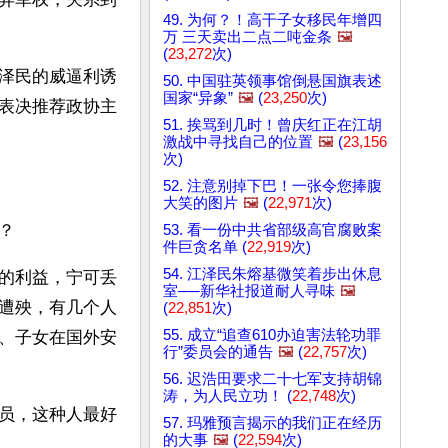
49. 为何？！高干子女移民年增四
万 三天卖出二点二吨金条
🖼️
(
23,272
次)
泽民的威逼利诱
50. 中国驻英领事馆倒悬国旗表述
国家“异象”
🖼️
(
23,250
次)
表决推荐政协主
51. 挨骂到几时！曾庆红正在江胡
激战中寻找自己的位置
🖼️
(
23,156
次)
52. 注意别掉下巴！一张令您捧腹
大笑的图片
🖼️
(
22,971
次)
？
53. 看一份中共省部级高官腐败案
件巨贪名单 (
22,919
次)
54. 江泽民朱熔基微笑着步出休息
的利益，宁可丢
室──新华社报道耐人寻味
🖼️
遭殃，有几个人
(
22,851
次)
55. 成立“追查610办迫害法轮功罪
、子女在国外安
行”委员会的通告
🖼️
(
22,757
次)
56. 迟浩田要求二十七军支持胡锦
涛，为人民立功！ (
22,748
次)
员，这种人最好
57. 玛雅预言揭示的我们正在经历
的大事
🖼️
(
22,594
次)