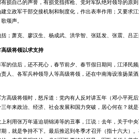
都有损自己的声誉，有损党指挥枪、党对军队绝对领导的原则
为建立政军干部交接机制和制度化，作出表率作用；又要求江
、歌颂声。
包括；萧克、廖汉生、杨成武、洪学智、张廷发、张震、吕正
方高级将领以求支持
将军的信后，还不死心，春节前夕、春节假日期间，江泽民频
负责人、各军兵种领导人等高级将领，还在中南海设淮扬菜酒
军方高级将领时，怒斥道：党内有人反对讲五年（邓小平死后
十三年来政治、经济、社会发展和国力突破，居心何在？就是
大上利用张万年逼迫胡锦涛等的丑事，江说：去年，关于中央
时期，就是争持不下。最后推迟到冬季才召开（指十六大）。