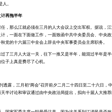
是人。
之计再拖半年
留任，那么江就必须在三月的人大会议上交出军权。据说，江
之计，一面在下面做工作，一面致函中共中央委员会、中央政
今秋党的十六届三中全会上辞去中央军事委员会主席职务。
躲过了三月人大这一关，往下一推又是半年，能混过半年是半
的位子上真是费尽了心机。
刊透露，三月初“两会”召开前夕二月二十四日至二十六日，
两天半讨论和审议通过由中央政治局提出，拟向十届人大推荐
面，国家军委主席一职最受注意，因为这关系到江泽民是否放