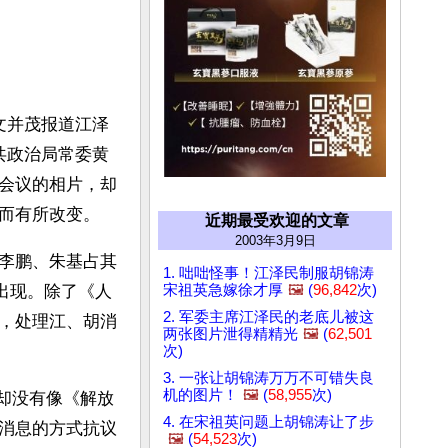
文并茂报道江泽
共政治局常委黄
会议的相片，却
有所改变。  
近期最受欢迎的文章
2003年3月9日
李鹏、朱基占其
1. 咄咄怪事！江泽民制服胡锦涛
宋祖英急嫁徐才厚
🖼️
(
96,842
次)
出现。除了《人
2. 军委主席江泽民的老底儿被这
，处理江、胡消
两张图片泄得精精光
🖼️
(
62,501
次)
3. 一张让胡锦涛万万不可错失良
机的图片！
🖼️
(
58,955
次)
却没有像《解放
4. 在宋祖英问题上胡锦涛让了步
消息的方式抗议
🖼️
(
54,523
次)