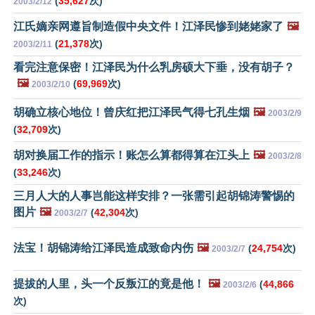
(
35,627
次)
2003/2/12
江氏嫡亲网遵旨制造假中央文件！江泽民惨到姥姥家了
🖼️
(
21,378
次)
2003/2/11
看完注意保密！江泽民为什么乳房硕大下垂，没有胡子？
🖼️
(
69,969
次)
2003/2/10
胡确立核心地位！曾庆红把江泽民气得七孔生烟
🖼️
2003/2/9
(
32,709
次)
胡对换届工作的指示！账怎么算都得算在江头上
🖼️
2003/2/8
(
33,246
次)
三月人大的人事岂能这样安排？一张需引起胡锦涛警惕的
图片
🖼️
(
42,304
次)
2003/2/7
法宝！胡锦涛给江泽民造成致命内伤
🖼️
(
24,754
次)
2003/2/7
提拔的人里，头一个反叛江的竟是他！
🖼️
(
44,866
2003/2/6
次)