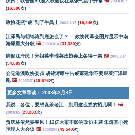
快讯：联合国59届人权会议在紧张气氛中开幕
🖼️
2003/3/17
(
16,386
次)
政协花瓶“栽”到了牛粪上
(
15,246
次)
2003/3/15
江泽民与胡锦涛到底怎么了？──政协闭幕会图片显示中南
海爆重大分歧
🖼️
(
31,380
次)
2003/3/14
调侃江泽民！宋祖英李瑞英政协会上各得一票
🖼️
2003/3/14
(
54,083
次)
会见港澳政协委员 胡锦涛暗中告戒董建华不要跟着江泽民
跑
🖼️
(
18,676
次)
2003/3/7
更多文章导读：
2003年3月3日
我说，各位，要想谋杀老江，别用这么损的招儿啊！
🖼️
(
29,203
次)
2003/3/5
贾庆林依然耍春风！12亿大案不影响政协主席 朱熔基心死
拒现人大会议
🖼️
(
43,540
次)
2003/3/4