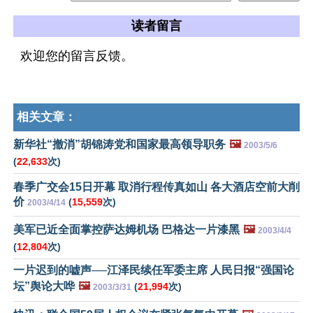
读者留言
欢迎您的留言反馈。
相关文章：
新华社“撤消”胡锦涛党和国家最高领导职务
🖼️
2003/5/6
(
22,633
次)
春季广交会15日开幕 取消行程传真如山 各大酒店空前大削
价
(
15,559
次)
2003/4/14
美军已近全面掌控萨达姆机场 巴格达一片漆黑
🖼️
2003/4/4
(
12,804
次)
一片迟到的嘘声──江泽民续任军委主席 人民日报“强国论
坛”舆论大哗
🖼️
(
21,994
次)
2003/3/31