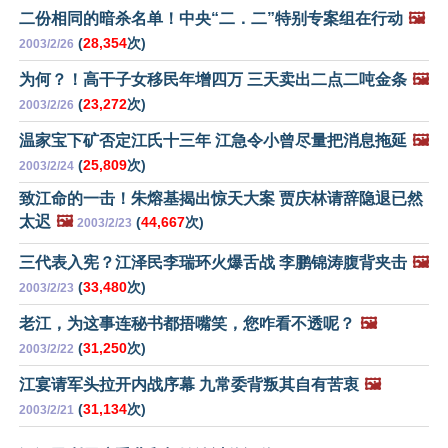
二份相同的暗杀名单！中央“二．二”特别专案组在行动
🖼️
(
28,354
次)
2003/2/26
为何？！高干子女移民年增四万 三天卖出二点二吨金条
🖼️
(
23,272
次)
2003/2/26
温家宝下矿否定江氏十三年 江急令小曾尽量把消息拖延
🖼️
(
25,809
次)
2003/2/24
致江命的一击！朱熔基揭出惊天大案 贾庆林请辞隐退已然
太迟
🖼️
(
44,667
次)
2003/2/23
三代表入宪？江泽民李瑞环火爆舌战 李鹏锦涛腹背夹击
🖼️
(
33,480
次)
2003/2/23
老江，为这事连秘书都捂嘴笑，您咋看不透呢？
🖼️
(
31,250
次)
2003/2/22
江宴请军头拉开内战序幕 九常委背叛其自有苦衷
🖼️
(
31,134
次)
2003/2/21