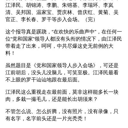
江泽民、胡锦涛、李鹏、朱镕基、李瑞环、李岚
清、吴邦国、温家宝、贾庆林、曾庆红、黄菊、吴
官正、李长春、罗干等步入会场。（完）
这个报导真是蹊跷，“在欢快的乐曲声中”，在任何一
位“党和国家”领导人都没有头衔的情况下，由江泽民
带着走了出来，呵呵，中共尽爆这史无前例的大
料！
虽然题目是《党和国家领导人步入会场》，可还是
江前胡后，没头儿没脑儿，可笑至极。江泽民最看
不上眼的罗干讪讪地跟在最后面。
江泽民这么重视走在最前面，莫非这样能多长一块
肉，多栽一撮毛儿，还是能长出胡须来？
不管怎么说、怎么折腾，没有照片，没有录像，只