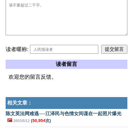
读者暱称:
读者留言
欢迎您的留言反馈。
相关文章：
陈文英法网难逃──江泽民与色情女间谍在一起照片爆光
🖼️
(
50,954
次)
2003/5/12