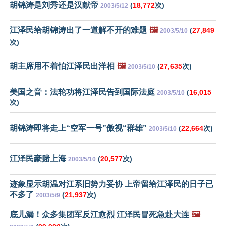
胡锦涛是刘秀还是汉献帝
(
18,772
次)
2003/5/12
江泽民给胡锦涛出了一道解不开的难题
🖼️
(
27,849
2003/5/10
次)
胡主席用不着怕江泽民出洋相
🖼️
(
27,635
次)
2003/5/10
美国之音：法轮功将江泽民告到国际法庭
(
16,015
2003/5/10
次)
胡锦涛即将走上“空军一号”傲视“群雄”
(
22,664
次)
2003/5/10
江泽民豪赌上海
(
20,577
次)
2003/5/10
迹象显示胡温对江系旧势力妥协 上帝留给江泽民的日子已
不多了
(
21,937
次)
2003/5/9
底儿漏！众多集团军反江愈烈 江泽民冒死急赴大连
🖼️