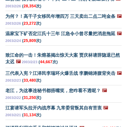
(
28,354
次)
2003/2/26
为何？！高干子女移民年增四万 三天卖出二点二吨金条
🖼️
(
23,272
次)
2003/2/26
温家宝下矿否定江氏十三年 江急令小曾尽量把消息拖延
🖼️
(
25,809
次)
2003/2/24
致江命的一击！朱熔基揭出惊天大案 贾庆林请辞隐退已然
太迟
🖼️
(
44,667
次)
2003/2/23
三代表入宪？江泽民李瑞环火爆舌战 李鹏锦涛腹背夹击
🖼️
(
33,480
次)
2003/2/23
老江，为这事连秘书都捂嘴笑，您咋看不透呢？
🖼️
(
31,250
次)
2003/2/22
江宴请军头拉开内战序幕 九常委背叛其自有苦衷
🖼️
(
31,134
次)
2003/2/21