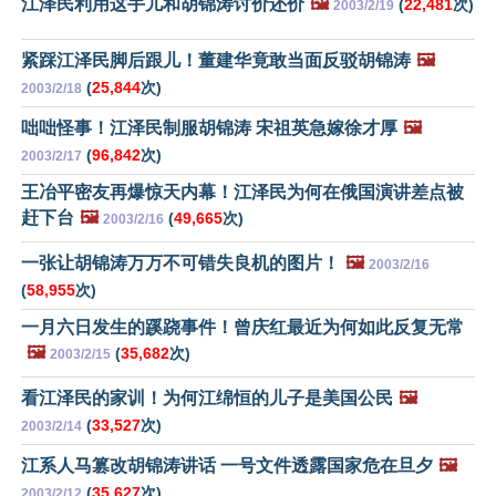
江泽民利用这手儿和胡锦涛讨价还价
🖼️
(
22,481
次)
2003/2/19
紧踩江泽民脚后跟儿！董建华竟敢当面反驳胡锦涛
🖼️
(
25,844
次)
2003/2/18
咄咄怪事！江泽民制服胡锦涛 宋祖英急嫁徐才厚
🖼️
(
96,842
次)
2003/2/17
王冶平密友再爆惊天内幕！江泽民为何在俄国演讲差点被
赶下台
🖼️
(
49,665
次)
2003/2/16
一张让胡锦涛万万不可错失良机的图片！
🖼️
2003/2/16
(
58,955
次)
一月六日发生的蹊跷事件！曾庆红最近为何如此反复无常
🖼️
(
35,682
次)
2003/2/15
看江泽民的家训！为何江绵恒的儿子是美国公民
🖼️
(
33,527
次)
2003/2/14
江系人马篡改胡锦涛讲话 一号文件透露国家危在旦夕
🖼️
(
35,627
次)
2003/2/12