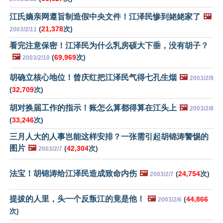
江氏嫡亲网遵旨制造假中央文件！江泽民惨到姥姥家了
🖼️
(
21,378
次)
2003/2/11
看完注意保密！江泽民为什么乳房硕大下垂，没有胡子？
🖼️
(
69,969
次)
2003/2/10
胡确立核心地位！曾庆红把江泽民气得七孔生烟
🖼️
2003/2/9
(
32,709
次)
胡对换届工作的指示！账怎么算都得算在江头上
🖼️
2003/2/8
(
33,246
次)
三月人大的人事岂能这样安排？一张需引起胡锦涛警惕的
图片
🖼️
(
42,304
次)
2003/2/7
法宝！胡锦涛给江泽民造成致命内伤
🖼️
(
24,754
次)
2003/2/7
提拔的人里，头一个反叛江的竟是他！
🖼️
(
44,866
2003/2/6
次)