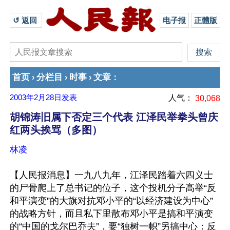
↺ 返回 
电子报
正體版
首页
分栏目
时事
文章
›
›
›
：
2003年2月28日
发表
人气：
30,068
胡锦涛旧属下否定三个代表 江泽民举拳头曾庆
红两头挨骂（多图）
林凌
【人民报消息】一九八九年，江泽民踏着六四义士
的尸骨爬上了总书记的位子，这个投机分子高举“反
和平演变”的大旗对抗邓小平的“以经济建设为中心”
的战略方针，而且私下里散布邓小平是搞和平演变
的“中国的戈尔巴乔夫”，要“独树一帜”另搞中心：反