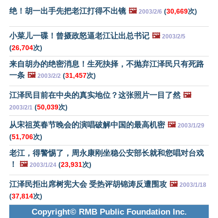
绝！胡一出手先把老江打得不出镜
🖼️
(
30,669
次)
2003/2/6
小菜儿一碟！曾摄政怒逼老江让出总书记
🖼️
2003/2/5
(
26,704
次)
来自胡办的绝密消息！生死抉择，不抛弃江泽民只有死路
一条
🖼️
(
31,457
次)
2003/2/2
江泽民目前在中央的真实地位？这张照片一目了然
🖼️
(
50,039
次)
2003/2/1
从宋祖英春节晚会的演唱破解中国的最高机密
🖼️
2003/1/29
(
51,706
次)
老江，得警惕了，周永康刚坐稳公安部长就和您唱对台戏
！
🖼️
(
23,931
次)
2003/1/24
江泽民拒出席树宪大会 受热评胡锦涛反遭围攻
🖼️
2003/1/18
(
37,814
次)
Copyright© RMB Public Foundation Inc.