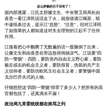
这么舒畅的日子没有了！
据内部透露，江氏文胆滕文生、中央警卫局局长由
喜贵一看江泽民说话走了火，就假借请江喝茶，暗
中递纸条过去，提示江“息怒”、“注意”，但对江泽民
了如指掌的人都知道这对失去理智的江起不了任何
作用。
江接着把心中翻腾了无数遍的话一股脑倒了出来，
让滕文生和由喜贵在旁边急得倒抽凉气。江说要“四
防一警惕”：四防，要防党内自由主义野心家，要防
极左或右的机会主义者，要防假冒，伪装的共产主
义信仰者，要防仿欧民主社会主义者；要警惕中国
戈尔巴乔夫式的人物。 
仔细想想这“四防一警惕”得罪了多少人？把所有的高
官都包括了，还真滴水不漏！
政治局九常委统统都在挨骂之列