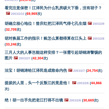
2003/2/11
看完注意保密！江泽民为什么乳房硕大下垂，没有胡子？
🖼️
(
69,969
次)
2003/2/10
胡确立核心地位！曾庆红把江泽民气得七孔生烟
🖼️
2003/2/9
(
32,709
次)
胡对换届工作的指示！账怎么算都得算在江头上
🖼️
2003/2/8
(
33,246
次)
三月人大的人事岂能这样安排？一张需引起胡锦涛警惕的
图片
🖼️
(
42,304
次)
2003/2/7
法宝！胡锦涛给江泽民造成致命内伤
🖼️
(
24,754
次)
2003/2/7
提拔的人里，头一个反叛江的竟是他！
🖼️
(
44,866
2003/2/6
次)
绝！胡一出手先把老江打得不出镜
🖼️
(
30,669
次)
2003/2/6