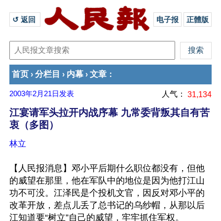
↺ 返回 
电子报
正體版
首页
分栏目
内幕
文章
›
›
›
：
2003年2月21日
发表
人气：
31,134
江宴请军头拉开内战序幕 九常委背叛其自有苦
衷（多图）
林立
【人民报消息】邓小平后期什么职位都没有，但他
的威望在那里，他在军队中的地位是因为他打江山
功不可没。江泽民是个投机文官，因反对邓小平的
改革开放，差点儿丢了总书记的乌纱帽，从那以后
江知道要“树立”自己的威望，牢牢抓住军权。 