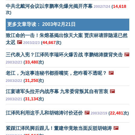
中共北戴河会议以李鹏率先爆光揭开序幕
(
14,618
2002/7/24
次)
更多文章导读：
2003年2月21日
致江命的一击！朱熔基揭出惊天大案 贾庆林请辞隐退已然
太迟
🖼️
(
44,667
次)
2003/2/23
三代表入宪？江泽民李瑞环火爆舌战 李鹏锦涛腹背夹击
🖼️
(
33,480
次)
2003/2/23
老江，为这事连秘书都捂嘴笑，您咋看不透呢？
🖼️
(
31,250
次)
2003/2/22
江宴请军头拉开内战序幕 九常委背叛其自有苦衷
🖼️
(
31,134
次)
2003/2/21
江泽民利用这手儿和胡锦涛讨价还价
🖼️
(
22,481
次)
2003/2/19
紧踩江泽民脚后跟儿！董建华竟敢当面反驳胡锦涛
🖼️