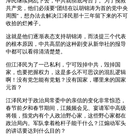
泽民继续捣乱下去，中共就彻底垮台了。为了挽救
共产党，他们必须要“团结在以胡锦涛为首的党中央
周围”，想办法去解决江泽民那十三年留下来的不可
收拾的烂摊子。
这就是他们逐渐表态支持胡锦涛，而淡提三个代表
的根本原因，中共高层的这种剧变从新华社的报导
中都可以看得清清楚楚。
但江泽民为了一己私利，宁可毁掉中共，毁掉国
家，也要把握权力，这是多么不可思议的混乱逻辑
啊！没有党怎能有党魁？没有国家，哪里来的国家
元首？
江泽民对于政治局常委中的亲信的变化非常惊恐，
春节前夕和春节期间，江频频会见、宴请军中高级
将领，指党内有个人政治野心家，这些野心家都在
政治局内。军队拿着枪杆子能干什么？江煽动军头
的讲话要达到什么目的？ 