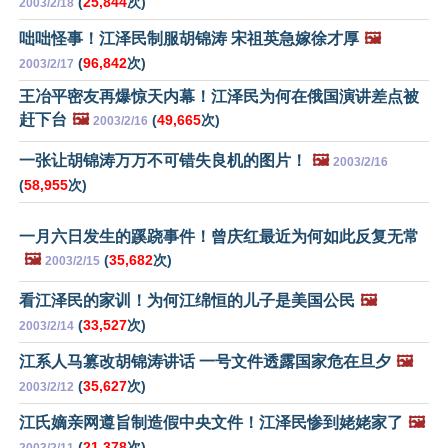
(
25,844
次)
2003/2/18
咄咄怪事！江泽民制服胡锦涛 宋祖英急嫁徐才厚
🖼️
(
96,842
次)
2003/2/17
王冶平密友再爆惊天内幕！江泽民为何在俄国演讲差点被
赶下台
🖼️
(
49,665
次)
2003/2/16
一张让胡锦涛万万不可错失良机的图片！
🖼️
2003/2/16
(
58,955
次)
一月六日发生的蹊跷事件！曾庆红最近为何如此反复无常
🖼️
(
35,682
次)
2003/2/15
看江泽民的家训！为何江绵恒的儿子是美国公民
🖼️
(
33,527
次)
2003/2/14
江系人马篡改胡锦涛讲话 一号文件透露国家危在旦夕
🖼️
(
35,627
次)
2003/2/12
江氏嫡亲网遵旨制造假中央文件！江泽民惨到姥姥家了
🖼️
(
21,378
次)