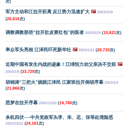
次)
军方主动和江拉开距离 反江势力迅速扩大
🖼️
2003/3/19
(
26,616
次)
调教调教那些“拉开肚皮要红包”的医者
(
15,621
次)
2003/2/19
率众军头亮相 江泽民吓死新华社
🖼️
(
20,733
次)
2003/1/21
近期中国有发生内战的迹象！江绵恒力劝父亲决不交权
🖼️
(
33,729
次)
2003/1/9
胡锦涛“三把火”烧跳江泽民 江家班拉开倒胡序幕
2003/1/2
(
21,866
次)
恶梦在拉开序幕
(
19,780
次)
2002/12/20
杀机四伏──中共党政军头李、朱、迟、张等处境险恶
(
24,181
次)
2002/10/22