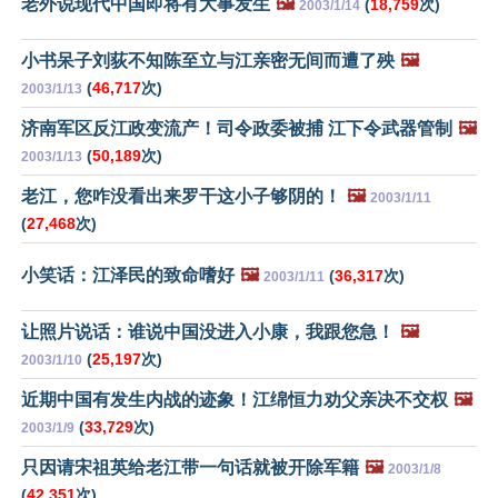
老外说现代中国即将有大事发生
🖼️
(
18,759
次)
2003/1/14
小书呆子刘荻不知陈至立与江亲密无间而遭了殃
🖼️
(
46,717
次)
2003/1/13
济南军区反江政变流产！司令政委被捕 江下令武器管制
🖼️
(
50,189
次)
2003/1/13
老江，您咋没看出来罗干这小子够阴的！
🖼️
2003/1/11
(
27,468
次)
小笑话：江泽民的致命嗜好
🖼️
(
36,317
次)
2003/1/11
让照片说话：谁说中国没进入小康，我跟您急！
🖼️
(
25,197
次)
2003/1/10
近期中国有发生内战的迹象！江绵恒力劝父亲决不交权
🖼️
(
33,729
次)
2003/1/9
只因请宋祖英给老江带一句话就被开除军籍
🖼️
2003/1/8
(
42,351
次)