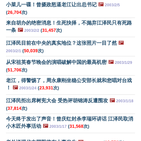
小菜儿一碟！曾摄政怒逼老江让出总书记
🖼️
2003/2/5
(
26,704
次)
来自胡办的绝密消息！生死抉择，不抛弃江泽民只有死路
一条
🖼️
(
31,457
次)
2003/2/2
江泽民目前在中央的真实地位？这张照片一目了然
🖼️
(
50,039
次)
2003/2/1
从宋祖英春节晚会的演唱破解中国的最高机密
🖼️
2003/1/29
(
51,706
次)
老江，得警惕了，周永康刚坐稳公安部长就和您唱对台戏
！
🖼️
(
23,931
次)
2003/1/24
江泽民拒出席树宪大会 受热评胡锦涛反遭围攻
🖼️
2003/1/18
(
37,814
次)
今天终于发出了声音！曾庆红封杀李瑞环讲话 江泽民取消
小木匠外事活动
🖼️
(
31,568
次)
2003/1/17