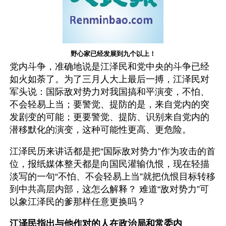
野心家已经发展到九个以上！
党内斗争，准确地说是江泽民和党中央的斗争已经
如火如荼了。为了三月人大上最后一搏，江泽民对
军头说：国际敌对势力对我国搞和平演变，不怕、
不会轻易上当；要警觉、提防的是，来自党内的突
发剧变的可能；更要警觉、提防、识别来自党内的
潜移默化的演变，这种可能性更高、更危险。
江泽民历来讲话都是把“国际敌对势力”作为攻击的首
位，报纸媒体整天都是向国民灌输仇恨，现在轻描
淡写的一句“不怕、不会轻易上当”就把仇恨目标转移
到中共高层内部，这怎么解释？ 难道“敌对势力”可
以象江泽民的爹那样任意更换吗？
江泽民指出与他作对的人在政治局和常委内