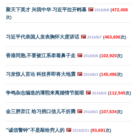
聚天下英才 兴我中华 习近平拉开帏幕
🖼️
(
472,408
2016/6/8
次)
习近平代表国人发表胸怀大度讲话
🖼️
(
463,606
次)
2016/6/7
香港同胞,不要被江系牵着鼻子走
🖼️
(
102,920
次)
2016/6/6
习发惊人言论 科技界即将大地震
🖼️
(
145,496
次)
2016/6/3
争鸣杂志编造的薄熙来离婚情节挺哏
🖼️
(
112,545
次)
2016/6/2
金三胖弃江 给习捎口信儿不折腾
🖼️
(
107,634
次)
2016/6/1
"诚信警钟"不是敲给穷人的
🖼️
(
93,691
次)
2016/5/31