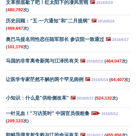
文革彻底歇了吧！红太阳下的凄风苦雨
🖼️
2016/5/19
(
480,792
次)
历史回顾：“五·一六通知”和“二月提纲”
🖼️
2016/5/18
(
469,647
次)
奥巴马提名同性恋任陆军部长 参议院一致通过
🖼️
2016/5/17
(
101,179
次)
马国的非常离奇新闻与江泽民有关
🖼️
(
464,047
次)
2016/5/15
让医学专家茫然不解的两个罕见病例
🖼️
(
64,407
次)
2016/5/14
小知识：什么是"供给侧改革"
🖼️
(
524,132
次)
2016/5/13
一针见血！"习访英时" 中国官员很粗鲁
🖼️▶️
2016/5/12
(
209,123
次)
朝鲜导弹发射失败与江的命运有关
🖼️
(
455,856
次)
2016/5/11