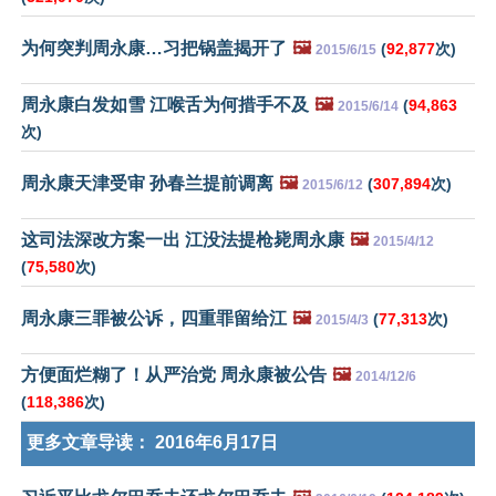
为何突判周永康…习把锅盖揭开了
🖼️
(
92,877
次)
2015/6/15
周永康白发如雪 江喉舌为何措手不及
🖼️
(
94,863
2015/6/14
次)
周永康天津受审 孙春兰提前调离
🖼️
(
307,894
次)
2015/6/12
这司法深改方案一出 江没法提枪毙周永康
🖼️
2015/4/12
(
75,580
次)
周永康三罪被公诉，四重罪留给江
🖼️
(
77,313
次)
2015/4/3
方便面烂糊了！从严治党 周永康被公告
🖼️
2014/12/6
(
118,386
次)
更多文章导读：
2016年6月17日