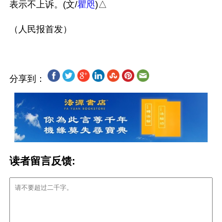
表示不上诉。(文/
瞿咫
)△

分享到：
读者留言反馈: