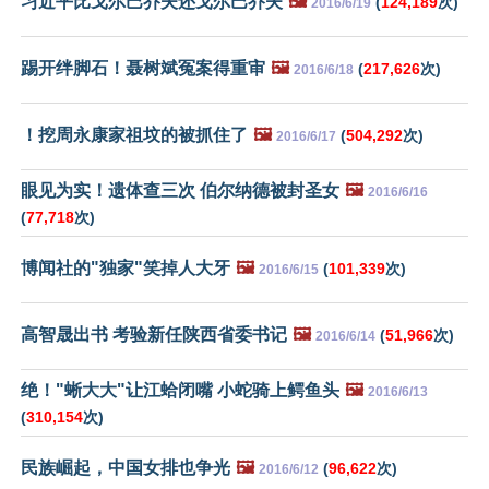
习近平比戈尔巴乔夫还戈尔巴乔夫
🖼️
(
124,189
次)
2016/6/19
踢开绊脚石！聂树斌冤案得重审
🖼️
(
217,626
次)
2016/6/18
！挖周永康家祖坟的被抓住了
🖼️
(
504,292
次)
2016/6/17
眼见为实！遗体查三次 伯尔纳德被封圣女
🖼️
2016/6/16
(
77,718
次)
博闻社的"独家"笑掉人大牙
🖼️
(
101,339
次)
2016/6/15
高智晟出书 考验新任陕西省委书记
🖼️
(
51,966
次)
2016/6/14
绝！"蜥大大"让江蛤闭嘴 小蛇骑上鳄鱼头
🖼️
2016/6/13
(
310,154
次)
民族崛起，中国女排也争光
🖼️
(
96,622
次)
2016/6/12