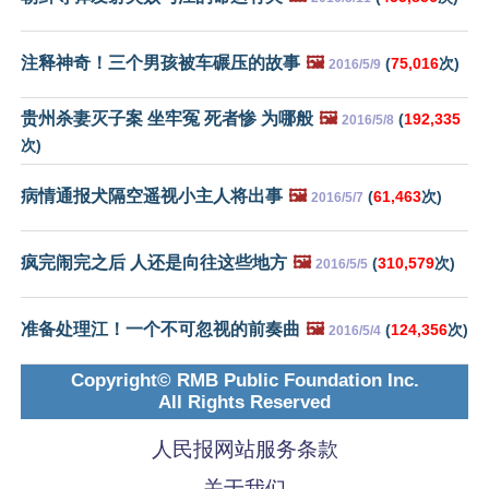
注释神奇！三个男孩被车碾压的故事
🖼️
(
75,016
次)
2016/5/9
贵州杀妻灭子案 坐牢冤 死者惨 为哪般
🖼️
(
192,335
2016/5/8
次)
病情通报犬隔空遥视小主人将出事
🖼️
(
61,463
次)
2016/5/7
疯完闹完之后 人还是向往这些地方
🖼️
(
310,579
次)
2016/5/5
准备处理江！一个不可忽视的前奏曲
🖼️
(
124,356
次)
2016/5/4
Copyright© RMB Public Foundation Inc.
All Rights Reserved
人民报网站服务条款
关于我们