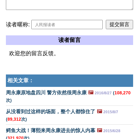
读者暱称:
读者留言
欢迎您的留言反馈。
相关文章：
周永康原地盘四川 警方依然很周永康
🖼️
(
108,270
2016/8/27
次)
从没看到过这样的场面，整个人都惊住了
🖼️
2015/8/7
(
89,312
次)
鳄鱼大战！薄熙来周永康进去的惊人内幕
🖼️
2015/6/28
(
321,970
次)