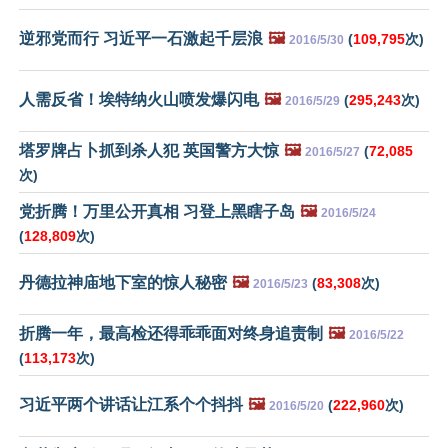
逆邪党而行 习近平一石激起千层浪
🖼️
(
109,795
次)
2016/5/30
人需反省！埃特纳火山喷发爆闪电
🖼️
(
295,243
次)
2016/5/29
塔罗牌占卜抓到杀人犯 英国警方大惊
🖼️
(
72,085
2016/5/27
次)
党折腾！万里公开真相 习登上黑瞎子岛
🖼️
2016/5/24
(
128,809
次)
丹德拉神庙地下室的惊人秘密
🖼️
(
83,308
次)
2016/5/23
折腾一年，最高检还得乖乖面对终身追责制
🖼️
2016/5/22
(
113,173
次)
习近平两个讲话让江系个个抖抖
🖼️
(
222,960
次)
2016/5/20