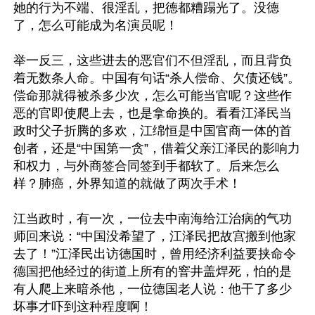
她的行为不端、很淫乱，把德都糟蹋光了。没德
了，怎么可能成为名演员呢！

举一反三，这些进去的恶官们不但淫乱，而且背负
着无数条人命。中国有句话“杀人偿命、欠债还钱”。
偿命那就得被杀多少次，怎么可能当官呢？这些作
恶的官即使爬上去，也是拿命换的。看看江泽民当
政时父子折腾的多欢，江绵恒是中国官商一体的首
创者，还是“中国第一贪”，借着父亲江泽民的影响力
和权力，与外商签合同签到手都软了。后来怎么
样？肺癌，外界知道的就做了两次手术！

江当政时，有一次，一位去中南海给江治病的气功
师回来说：“中国没希望了，江泽民把故宫搬到他家
去了！”江泽民出访德国时，曾用经济利益要挟命令
德国把他经过的街道上所有的窨井盖焊死，怕的是
有人爬上来暗杀他，一位德国老人说：他干了多少
坏事才吓到这种程度啊！
