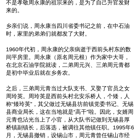
不是孝敬周永康的祖宗来的，是为了自己升官发财
来的。

乡亲们说，周永康当四川省委书记之前，在中石油
时，家里的弟弟们就都发了大财。

1960年代初，周永康的父亲病逝于西前头村东的数
间平房里。周永康（原名周元根）作为家中大哥，
在北京石油学院就读，二弟周元兴、三弟周元青都
是初中毕业后就在乡务农。

之后，三弟周元青当过大队支书、又娶了官员之女
周玲英。周玲英是西前头村北安乐桥人，个矮，人
称“矮玲英”，其父做过无锡县坊前镇党委书记、无锡
县商业局长，这在当地就是“高干”啦。因此，女婿周
元青也沾光当上了小官，从大队书记做到无锡县厚
桥镇副镇长，后落选，被调往其他镇任职。1995年6
月，无锡县撤销，设锡山市，周元青曾任锡山市经