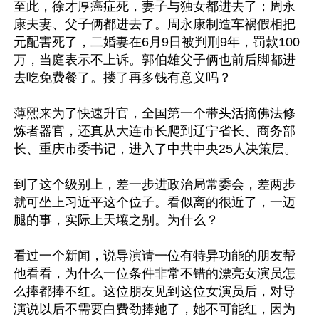
至此，徐才厚癌症死，妻子与独女都进去了；周永
康夫妻、父子俩都进去了。周永康制造车祸假相把
元配害死了，二婚妻在6月9日被判刑9年，罚款100
万，当庭表示不上诉。郭伯雄父子俩也前后脚都进
去吃免费餐了。搂了再多钱有意义吗？

薄熙来为了快速升官，全国第一个带头活摘佛法修
炼者器官，还真从大连市长爬到辽宁省长、商务部
长、重庆市委书记，进入了中共中央25人决策层。

到了这个级别上，差一步进政治局常委会，差两步
就可坐上习近平这个位子。看似离的很近了，一迈
腿的事，实际上天壤之别。为什么？

看过一个新闻，说导演请一位有特异功能的朋友帮
他看看，为什么一位条件非常不错的漂亮女演员怎
么捧都捧不红。这位朋友见到这位女演员后，对导
演说以后不需要白费劲捧她了，她不可能红，因为