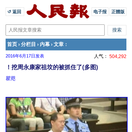
↺ 返回 
电子报
正體版
首页
分栏目
内幕
文章
›
›
›
：
2016年6月17日
发表
人气：
504,292
！挖周永康家祖坟的被抓住了(多图)
瞿咫