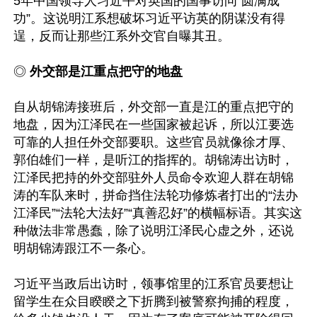
5年中国领导人习近平对英国的国事访问“圆满成
功”。这说明江系想破坏习近平访英的阴谋没有得
逞，反而让那些江系外交官自曝其丑。

◎ 
外交部是江重点把守的地盘
自从胡锦涛接班后，外交部一直是江的重点把守的
地盘，因为江泽民在一些国家被起诉，所以江要选
可靠的人担任外交部要职。这些官员就像徐才厚、
郭伯雄们一样，是听江的指挥的。胡锦涛出访时，
江泽民把持的外交部驻外人员命令欢迎人群在胡锦
涛的车队来时，拼命挡住法轮功修炼者打出的“法办
江泽民”“法轮大法好”“真善忍好”的横幅标语。其实这
种做法非常愚蠢，除了说明江泽民心虚之外，还说
明胡锦涛跟江不一条心。

习近平当政后出访时，领事馆里的江系官员要想让
留学生在众目睽睽之下折腾到被警察拘捕的程度，