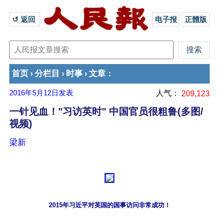
↺ 返回 
电子报
正體版
首页
分栏目
时事
文章
›
›
›
：
2016年5月12日
发表
人气：
209,123
一针见血！"习访英时" 中国官员很粗鲁(多图/
视频)
梁新
2015年习近平对英国的国事访问非常成功！