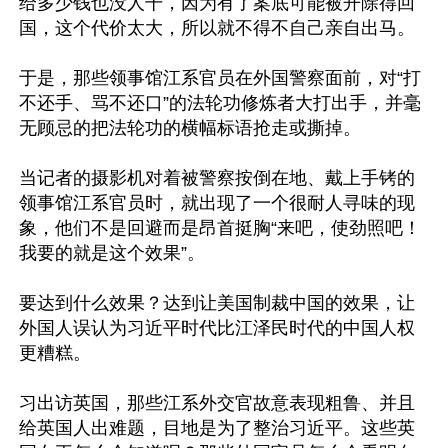
给多少钱也没人干，因为有了案底可能被开除得回
国，这个代价太大，所以就不得不自己亲自出马。

于是，那些领事馆江系官员在外国警察面前，对“打
不还手、骂不还口”的法轮功修炼者大打出手，并毫
无顾忌的把法轮功的横幅标语抢走或撕掉。

当记者的摄影机对着被警察按倒在地、戴上手铐的
领事馆江系官员时，就出现了一个很耐人寻味的现
象，他们不是回避而是昂首挺胸“来吧，使劲照吧！
我要的就是这个效果”。

要达到什么效果？达到让美国制裁中国的效果，让
外国人误认为习近平时代比江泽民时代的中国人权
更糟糕。

习出访英国，那些江系外交官故意表现粗鲁、并且
给英国人出难题，目地是为了整治习近平。这些英