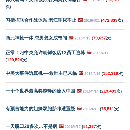
2016/4/22
次)
习指挥联合作战体系 老江吓尿不止
🖼️
(
472,839
次)
2016/4/21
两元神抢一体 忽男忽女成奇闻
🖼️
(
79,657
次)
2016/4/18
正常！习中央允许朝鲜饭店13员工逃韩
🖼️
2016/4/17
(
120,524
次)
中美大事件透真机──救世主已来临
🖼️
(
152,319
次)
2016/4/16
一个个世界最高奖静静的流入中国
🖼️
(
219,493
次)
2016/4/14
有预言能力的姐妹双胞胎咋遭置疑
🖼️
(
75,511
次)
2016/4/13
一天脱臼20多次…不是病
🖼️
(
51,377
次)
2016/4/12