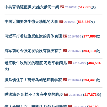
中共官场随便扒 六娃六爹同一妈
🖼️
(
517,685
次)
2016/5/2
中国近期要发生惊天动地的大事
🖼️
(
518,436
次)
2016/5/1
习近平打着红旗反红旗的具体表现
🖼️
(
177,889
次)
2016/4/30
海军前司令张定发说没有就没有了
🖼️
(
504,119
次)
2016/4/26
老江吹牛吹到哭的程度 习近平看闹儿
🖼️
(
464,594
2016/4/25
次)
脑瓜锈住了！离奇岛屿愁坏科学家
🖼️
(
294,441
次)
2016/4/24
唾沫满身 阻挡不了复兴中华的脚步
🖼️
(
117,873
次)
2016/4/23
惊人新闻！女儿被救活 妈妈反倒痛苦
🖼️
(
74,192