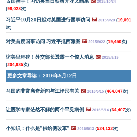
古国携手！习访英当日铁树开花又结果
🖼️
2015/10/24
(
98,028
次)
习近平10月20日起对英国进行国事访问
🖼️
(
19,091
2015/9/29
次)
对美首度国事访问 习近平抵西雅图
🖼️
(
19,450
次)
2015/9/22
访美里程碑！外交部长透露一个惊人消息
🖼️
2015/9/19
(
204,985
次)
更多文章导读：
2016年5月12日
马国的非常离奇新闻与江泽民有关
🖼️
(
464,047
次)
2016/5/15
让医学专家茫然不解的两个罕见病例
🖼️
(
64,407
次)
2016/5/14
小知识：什么是"供给侧改革"
🖼️
(
524,132
次)
2016/5/13