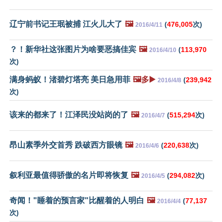
辽宁前书记王珉被捕 江火儿大了
🖼️
(
476,005
次)
2016/4/11
？！新华社这张图片为啥要恶搞佳宾
🖼️
(
113,970
2016/4/10
次)
满身蚂蚁！渚碧灯塔亮 美日急用菲
🖼️多▶️
(
239,942
2016/4/8
次)
该来的都来了！江泽民没站岗的了
🖼️
(
515,294
次)
2016/4/7
昂山素季外交首秀 跌破西方眼镜
🖼️
(
220,638
次)
2016/4/6
叙利亚最值得骄傲的名片即将恢复
🖼️
(
294,082
次)
2016/4/5
奇闻！"睡着的预言家"比醒着的人明白
🖼️
(
77,137
2016/4/4
次)