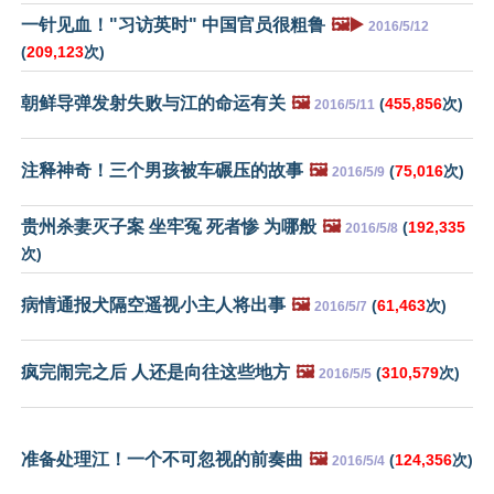
一针见血！"习访英时" 中国官员很粗鲁
🖼️▶️
2016/5/12
(
209,123
次)
朝鲜导弹发射失败与江的命运有关
🖼️
(
455,856
次)
2016/5/11
注释神奇！三个男孩被车碾压的故事
🖼️
(
75,016
次)
2016/5/9
贵州杀妻灭子案 坐牢冤 死者惨 为哪般
🖼️
(
192,335
2016/5/8
次)
病情通报犬隔空遥视小主人将出事
🖼️
(
61,463
次)
2016/5/7
疯完闹完之后 人还是向往这些地方
🖼️
(
310,579
次)
2016/5/5
准备处理江！一个不可忽视的前奏曲
🖼️
(
124,356
次)
2016/5/4