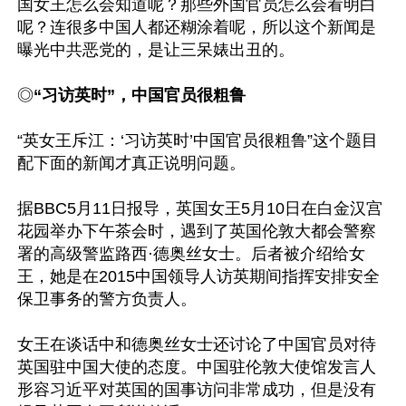
国女王怎么会知道呢？那些外国官员怎么会看明白
呢？连很多中国人都还糊涂着呢，所以这个新闻是
曝光中共恶党的，是让三呆婊出丑的。

◎
“习访英时”，中国官员很粗鲁
“英女王斥江：‘习访英时’中国官员很粗鲁”这个题目
配下面的新闻才真正说明问题。

据BBC5月11日报导，英国女王5月10日在白金汉宫
花园举办下午茶会时，遇到了英国伦敦大都会警察
署的高级警监路西·德奥丝女士。后者被介绍给女
王，她是在2015中国领导人访英期间指挥安排安全
保卫事务的警方负责人。

女王在谈话中和德奥丝女士还讨论了中国官员对待
英国驻中国大使的态度。中国驻伦敦大使馆发言人
形容习近平对英国的国事访问非常成功，但是没有