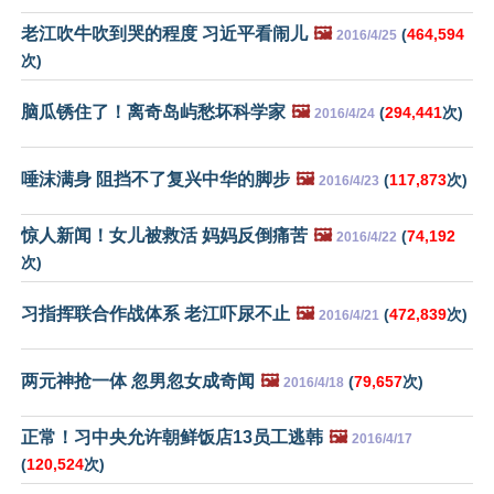
老江吹牛吹到哭的程度 习近平看闹儿
🖼️
(
464,594
2016/4/25
次)
脑瓜锈住了！离奇岛屿愁坏科学家
🖼️
(
294,441
次)
2016/4/24
唾沫满身 阻挡不了复兴中华的脚步
🖼️
(
117,873
次)
2016/4/23
惊人新闻！女儿被救活 妈妈反倒痛苦
🖼️
(
74,192
2016/4/22
次)
习指挥联合作战体系 老江吓尿不止
🖼️
(
472,839
次)
2016/4/21
两元神抢一体 忽男忽女成奇闻
🖼️
(
79,657
次)
2016/4/18
正常！习中央允许朝鲜饭店13员工逃韩
🖼️
2016/4/17
(
120,524
次)