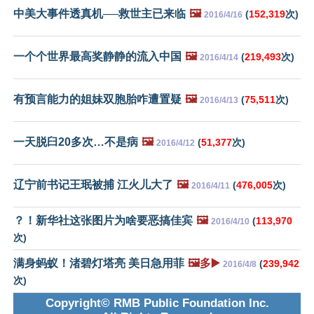
中美大事件透真机──救世主已来临
🖼️
(
152,319
次)
2016/4/16
一个个世界最高奖静静的流入中国
🖼️
(
219,493
次)
2016/4/14
有预言能力的姐妹双胞胎咋遭置疑
🖼️
(
75,511
次)
2016/4/13
一天脱臼20多次…不是病
🖼️
(
51,377
次)
2016/4/12
辽宁前书记王珉被捕 江火儿大了
🖼️
(
476,005
次)
2016/4/11
？！新华社这张图片为啥要恶搞佳宾
🖼️
(
113,970
2016/4/10
次)
满身蚂蚁！渚碧灯塔亮 美日急用菲
🖼️多▶️
(
239,942
2016/4/8
次)
Copyright© RMB Public Foundation Inc.