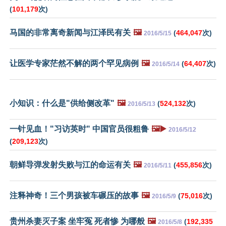
(
101,179
次)
马国的非常离奇新闻与江泽民有关
🖼️
(
464,047
次)
2016/5/15
让医学专家茫然不解的两个罕见病例
🖼️
(
64,407
次)
2016/5/14
小知识：什么是"供给侧改革"
🖼️
(
524,132
次)
2016/5/13
一针见血！"习访英时" 中国官员很粗鲁
🖼️▶️
2016/5/12
(
209,123
次)
朝鲜导弹发射失败与江的命运有关
🖼️
(
455,856
次)
2016/5/11
注释神奇！三个男孩被车碾压的故事
🖼️
(
75,016
次)
2016/5/9
贵州杀妻灭子案 坐牢冤 死者惨 为哪般
🖼️
(
192,335
2016/5/8