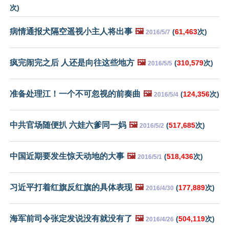
次)
病情通报犬隔空遥视小主人将出事
🖼️
(
61,463
次)
2016/5/7
疯完闹完之后 人还是向往这些地方
🖼️
(
310,579
次)
2016/5/5
准备处理江！一个不可忽视的前奏曲
🖼️
(
124,356
次)
2016/5/4
中共官场随便扒 六娃六爹同一妈
🖼️
(
517,685
次)
2016/5/2
中国近期要发生惊天动地的大事
🖼️
(
518,436
次)
2016/5/1
习近平打着红旗反红旗的具体表现
🖼️
(
177,889
次)
2016/4/30
海军前司令张定发说没有就没有了
🖼️
(
504,119
次)
2016/4/26