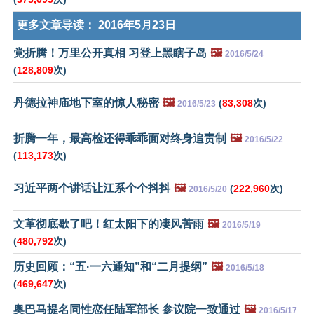
更多文章导读：
2016年5月23日
党折腾！万里公开真相 习登上黑瞎子岛
🖼️
2016/5/24
(
128,809
次)
丹德拉神庙地下室的惊人秘密
🖼️
(
83,308
次)
2016/5/23
折腾一年，最高检还得乖乖面对终身追责制
🖼️
2016/5/22
(
113,173
次)
习近平两个讲话让江系个个抖抖
🖼️
(
222,960
次)
2016/5/20
文革彻底歇了吧！红太阳下的凄风苦雨
🖼️
2016/5/19
(
480,792
次)
历史回顾：“五·一六通知”和“二月提纲”
🖼️
2016/5/18
(
469,647
次)
奥巴马提名同性恋任陆军部长 参议院一致通过
🖼️
2016/5/17