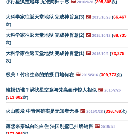
小行星疯撞地球 无法同归于尽
🖼️
(
295,805
次)
2016/9/28
大科学家往返天堂地狱 完成神旨意(3)
🖼️
(
66,467
2015/10/28
次)
大科学家往返天堂地狱 完成神旨意(2)
🖼️
(
68,735
2015/10/13
次)
大科学家往返天堂地狱 完成神旨意(1)
🖼️
(
73,275
2015/10/2
次)
极美！付出生命的拍摄 目地何在
🖼️
(
309,773
次)
2015/5/16
谁模仿谁？涡状星空竟与梵高画作惊人相似
🖼️
2015/2/26
(
313,602
次)
火山喷发 中青网确实是无知者无畏
🖼️
(
336,769
次)
2015/1/28
薄熙来秦城白吃白住 法国别墅已挂牌销售
🖼️
2015/1/1
(
373,095
次)