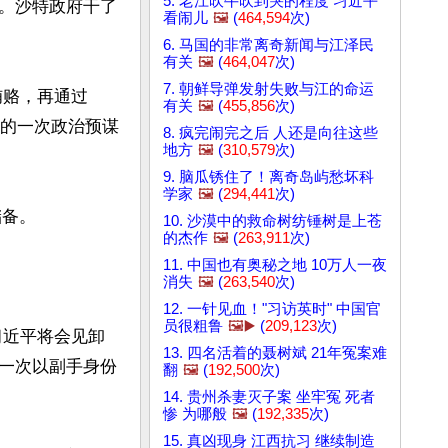
5. 老江吹牛吹到哭的程度 习近平
。沙特政府干了
看闹儿
🖼️
(
464,594
次)
6. 马国的非常离奇新闻与江泽民
有关
🖼️
(
464,047
次)
7. 朝鲜导弹发射失败与江的命运
贿赂，再通过
有关
🖼️
(
455,856
次)
大的一次政治预谋
8. 疯完闹完之后 人还是向往这些
地方
🖼️
(
310,579
次)
9. 脑瓜锈住了！离奇岛屿愁坏科
学家
🖼️
(
294,441
次)
备。

10. 沙漠中的救命树纺锤树是上苍
的杰作
🖼️
(
263,911
次)
11. 中国也有奥秘之地 10万人一夜
消失
🖼️
(
263,540
次)
12. 一针见血！"习访英时" 中国官
员很粗鲁
🖼️▶️
(
209,123
次)
习近平将会见卸
13. 四名活着的聂树斌 21年冤案难
一次以副手身份
翻
🖼️
(
192,500
次)
14. 贵州杀妻灭子案 坐牢冤 死者
惨 为哪般
🖼️
(
192,335
次)
15. 真凶现身 江西抗习 继续制造