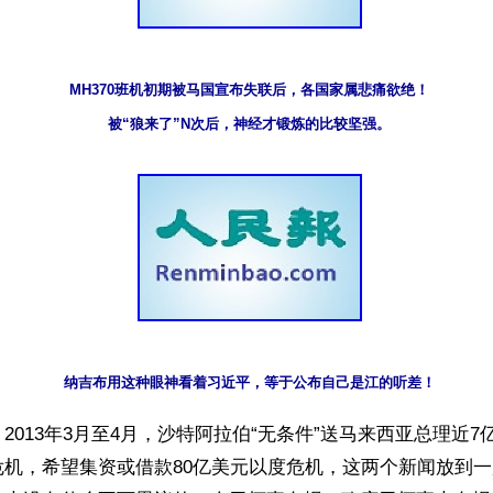
MH370班机初期被马国宣布失联后，各国家属悲痛欲绝！

被“狼来了”N次后，神经才锻炼的比较坚强。
纳吉布用这种眼神看着习近平，等于公布自己是江的听差！
2013年3月至4月，沙特阿拉伯“无条件”送马来西亚总理近7亿
危机，希望集资或借款80亿美元以度危机，这两个新闻放到