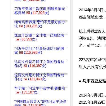
习近平美国主旨演讲 明镜拿陈光
2014年3月8
标搅局
🖼️
(
117,923
次)
都吉隆坡出发
缅甸高薪养廉 恐怕不是最好的办
法
🖼️
(
103,295
次)
机上共载239
医生干没辙！全球唯一已知怪病
利亚6名、法国
🖼️
(
69,353
次)
名、荷兰1名、
习近平访问了他最应该访问的国
家
🖼️
(
115,986
次)
227名乘客里
这两文件是习捕江之前的预备动
作(2)
🖼️
(
116,397
次)
组人员只有机
这两文件是习捕江之前的预备动
作(1)
🖼️
(
121,060
次)
● 
马来西亚总理
辛子陵：习近平不会学毛,要批毛
🖼️
(
135,107
次)
2014年3月
"中国最后领导人"是指习近平还是
2015年1月
中国
🖼️
(
115,816
次)