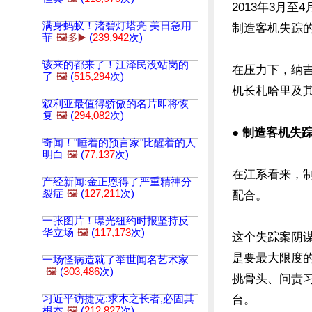
2013年3月
满身蚂蚁！渚碧灯塔亮 美日急用
制造客机失踪的
菲
🖼️多▶️
(
239,942
次)
该来的都来了！江泽民没站岗的
在压力下，纳吉
了
🖼️
(
515,294
次)
机长札哈里及其
叙利亚最值得骄傲的名片即将恢
复
🖼️
(
294,082
次)
● 
制造客机失
奇闻！"睡着的预言家"比醒着的人
明白
🖼️
(
77,137
次)
在江系看来，
产经新闻:金正恩得了严重精神分
裂症
🖼️
(
127,211
次)
配合。

一张图片！曝光纽约时报坚持反
华立场
🖼️
(
117,173
次)
这个失踪案阴谋
是要最大限度
一场怪病造就了举世闻名艺术家
🖼️
(
303,486
次)
挑骨头、问责
习近平访捷克:求木之长者,必固其
台。

根本
🖼️
(
212,827
次)