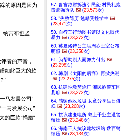
57. 鲁官敛财拆违引民怨 村民礼炮
失踪的原因是因为
击退强拆队
🖼️
(
23,573
次)
58. "失败简历"勉励受挫学生
🖼️
(
23,471
次)
59. 自行车行动图书馆以文化取代
。纳吉布也坚
暴力
🖼️
(
23,372
次)
60. 英夏洛特公主满周岁王室公布
萌照
🖼️
(
23,358
次)
61. 为帮助别人而努力付出
🖼️
批评者的声音，
(
23,298
次)
赠如此巨大的款
62. 韩剧《太阳的后裔》再掀热潮
🖼️
(
23,275
次)
”

63. 抗建垃圾焚烧厂 湘民掀警车围
县府
🖼️
(
23,272
次)
一马发展公司”
64. 感谢他收垃圾 女童分享生日蛋
糕
🖼️
(
23,268
次)
“一马发展公司”
65. 抗议建变电所 粤上千业主遭警
的巨款“捐赠”
镇压
🖼️
(
23,248
次)
66. 海南千人抗议建垃圾站 数百警
镇压
🖼️
(
23,134
次)