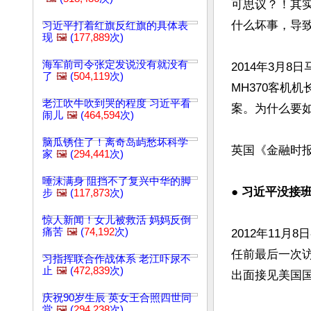
可思议？！其
什么坏事，导致
习近平打着红旗反红旗的具体表
现
🖼️
(
177,889
次)
海军前司令张定发说没有就没有
2014年3月
了
🖼️
(
504,119
次)
MH370客机
老江吹牛吹到哭的程度 习近平看
案。为什么要
闹儿
🖼️
(
464,594
次)
脑瓜锈住了！离奇岛屿愁坏科学
英国《金融时报
家
🖼️
(
294,441
次)
唾沫满身 阻挡不了复兴中华的脚
● 
习近平没接
步
🖼️
(
117,873
次)
惊人新闻！女儿被救活 妈妈反倒
痛苦
🖼️
(
74,192
次)
2012年11
任前最后一次
习指挥联合作战体系 老江吓尿不
止
🖼️
(
472,839
次)
出面接见美国国
庆祝90岁生辰 英女王合照四世同
堂
🖼️
(
294,238
次)