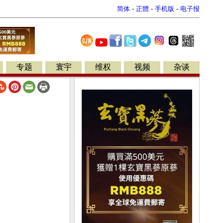
简体
-
正體
-
手机版
-
电子报
专题
寰宇
维权
视频
杂谈