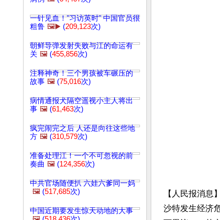
一针见血！"习访英时" 中国官员很
粗鲁
🖼️▶️
(
209,123
次)
朝鲜导弹发射失败与江的命运有
关
🖼️
(
455,856
次)
注释神奇！三个男孩被车碾压的
故事
🖼️
(
75,016
次)
病情通报犬隔空遥视小主人将出
事
🖼️
(
61,463
次)
疯完闹完之后 人还是向往这些地
方
🖼️
(
310,579
次)
准备处理江！一个不可忽视的前
奏曲
🖼️
(
124,356
次)
中共官场随便扒 六娃六爹同一妈
🖼️
(
517,685
次)
【人民报消息】
沙特发生经济
中国近期要发生惊天动地的大事
🖼️
(
518,436
次)