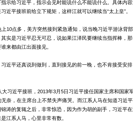
下指示给习近平，指示会见时能说什么不能说什么。具体内容
习近平接班前给立下规矩，这样江就可以继续当“太上皇”。

晚上10点多，美方突然接到紧急通知，说当晚习近平游泳背
。其实是习近平忍无可忍，说如果江泽民要继续当指挥棒，那
谁来都由江出面接见。

，习近平还真说到做到，直到接见的前一晚，也不肯接受安排
月十八大习近平接班，2013年3月5日习近平接任国家主席和国
年的无奈，在主席台上不禁失声痛哭。而江系人马在知道习近
胡锦涛的复辄之后，非常惊恐，因为作为胡的副手，习近平在
是江系人马，心里非常有数。
