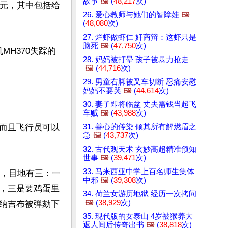
故事
🖼️
(
48,217
次)
美元，其中包括给
26. 爱心教师与她们的智障娃
🖼️
(
48,080
次)
27. 烂虾做虾仁 奸商辩：这虾只是
脑死
🖼️
(
47,750
次)
MH370失踪的
28. 妈妈被打晕 孩子被暴力抢走
🖼️
(
44,716
次)
29. 男童右脚被叉车切断 忍痛安慰
妈妈不要哭
🖼️
(
44,614
次)
30. 妻子即将临盆 丈夫需钱当起飞
车贼
🖼️
(
43,988
次)
31. 善心的传染 倾其所有解燃眉之
而且飞行员可以
急
🖼️
(
43,737
次)
32. 古代观天术 玄妙高超精准预知
世事
🖼️
(
39,471
次)
33. 马来西亚中学上百名师生集体
的，目地有三：一
中邪
🖼️
(
39,308
次)
，三是要鸡蛋里
34. 荷兰女游历地狱 经历一次拷问
🖼️
(
38,929
次)
纳吉布被弹劾下
35. 现代版的女泰山 4岁被猴养大
返人间后传奇出书
🖼️
(
38,818
次)