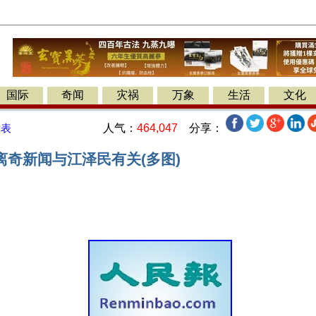
国际
奇闻
灾祸
万象
生活
文化
人气：
464,047
分享：
发表
离奇新闻与江泽民有关(多图)