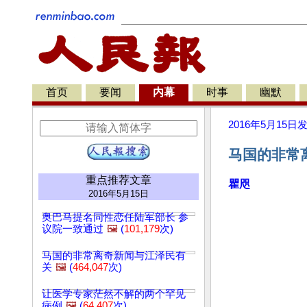
首页
要闻
内幕
时事
幽默
2016年5月15日
马国的非常
重点推荐文章
瞿咫
2016年5月15日
奥巴马提名同性恋任陆军部长 参
议院一致通过
🖼️
(
101,179
次)
马国的非常离奇新闻与江泽民有
关
🖼️
(
464,047
次)
让医学专家茫然不解的两个罕见
病例
🖼️
(
64,407
次)