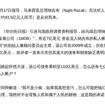
8月17日报导，马来西亚总理纳吉布（Najib Razak）无法
约43.5亿元人民币）是从何而来。

3日，《华尔街日报》引述马国政府调查资料报导，由马国总理
发展公司（1MDB）”，有近7亿美元 资金流入纳吉布的私人
司”的创始人兼顾问委员会主席，该公司在2009年成立，但在
0亿美元， 批评者一直表示关切其庞大的债务和财政缺乏透明度
掀起轩然大波，该公司债务累积至110亿美元，怎么还有七
人帐户？

时间辩解道：“我不是小偷，如果我真想贪污，怎么可能把钱
理，我绝对不会背叛人民和属于人民的财物，这是我的承诺。