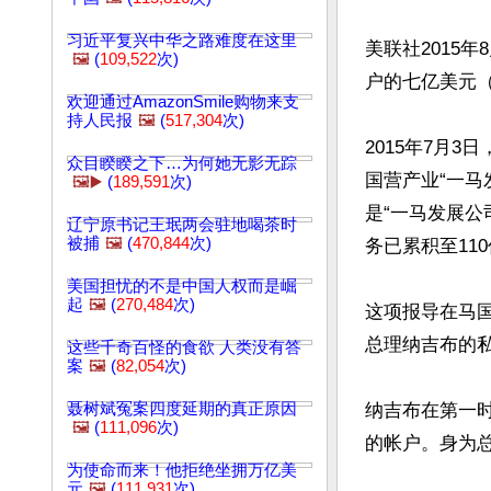
习近平复兴中华之路难度在这里
美联社2015年
🖼️
(
109,522
次)
户的七亿美元（
欢迎通过AmazonSmile购物来支
持人民报
🖼️
(
517,304
次)
2015年7月
众目睽睽之下…为何她无影无踪
国营产业“一马
🖼️▶️
(
189,591
次)
是“一马发展公
辽宁原书记王珉两会驻地喝茶时
被捕
🖼️
(
470,844
次)
务已累积至11
美国担忧的不是中国人权而是崛
起
🖼️
(
270,484
次)
这项报导在马国
总理纳吉布的私
这些千奇百怪的食欲 人类没有答
案
🖼️
(
82,054
次)
聂树斌冤案四度延期的真正原因
纳吉布在第一
🖼️
(
111,096
次)
的帐户。身为总
为使命而来！他拒绝坐拥万亿美
元
🖼️
(
111,931
次)