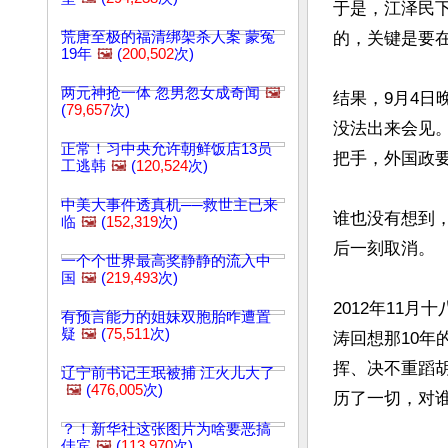
于是，江泽民
荒唐至极的福清绑架杀人案 蒙冤
的，关键是要在
19年
🖼️
(
200,502
次)
两元神抢一体 忽男忽女成奇闻
🖼️
结果，9月4日
(
79,657
次)
没法出来会见
正常！习中央允许朝鲜饭店13员
把手，外国政要
工逃韩
🖼️
(
120,524
次)
中美大事件透真机──救世主已来
谁也没有想到
临
🖼️
(
152,319
次)
后一刻取消。

一个个世界最高奖静静的流入中
国
🖼️
(
219,493
次)
2012年11
有预言能力的姐妹双胞胎咋遭置
疑
🖼️
(
75,511
次)
涛回想那10
挥、决不重蹈
辽宁前书记王珉被捕 江火儿大了
🖼️
(
476,005
次)
历了一切，对谁
？！新华社这张图片为啥要恶搞
佳宾
🖼️
(
113,970
次)