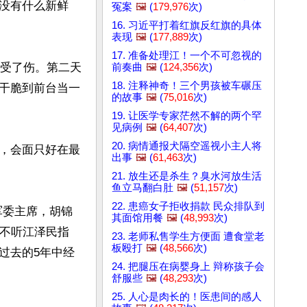
没有什么新鲜
冤案
🖼️
(
179,976
次)
16. 习近平打着红旗反红旗的具体
表现
🖼️
(
177,889
次)
17. 准备处理江！一个不可忽视的
部受了伤。第二天
前奏曲
🖼️
(
124,356
次)
18. 注释神奇！三个男孩被车碾压
干脆到前台当一
的故事
🖼️
(
75,016
次)
19. 让医学专家茫然不解的两个罕
见病例
🖼️
(
64,407
次)
20. 病情通报犬隔空遥视小主人将
，会面只好在最
出事
🖼️
(
61,463
次)
21. 放生还是杀生？臭水河放生活
鱼立马翻白肚
🖼️
(
51,157
次)
22. 患癌女子拒收捐款 民众排队到
家军委主席，胡锦
其面馆用餐
🖼️
(
48,993
次)
平不听江泽民指
23. 老师私售学生方便面 遭食堂老
板殴打
🖼️
(
48,566
次)
过去的5年中经
24. 把腿压在病婴身上 辩称孩子会
舒服些
🖼️
(
48,293
次)
25. 人心是肉长的！医患间的感人