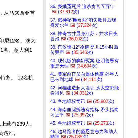
36. 窦娥冤死后 追杀贪官五百年
🖼️
(
37,912
次)
飞机，从马来西亚首
37. 俄神秘"幽灵船"消失数月后现
身爱尔兰
🖼️
(
37,324
次)
38. 神奇古井显身江苏︰井水日夜
冒泡
🖼️
(
36,002
次)
、印尼12名、澳大
39. 殡仪馆-12°冷柜 婴儿15小时后
1名、意大利1
传哭声
🖼️
(
35,646
次)
40. 现代版的窦娥冤案 证明善恶有
报是天理
🖼️
(
34,604
次)
41. 美军前官员向媒体透露 外星人
特务。 12名机
已来到地球
🖼️
(
34,111
次)
42. 河狸建造超大堤坝 从太空都能
看得见
🖼️
(
34,031
次)
43. 各地维权简讯
🖼️
(
25,802
次)
44. 海南血腥拆违有指标 矛头指向
习近平
🖼️
(
25,397
次)
45. 各地维权简讯
🖼️
(
25,273
次)
上载有239人。
46. 超马跑者的坚忍意志力和助人
员遇难。

精神
🖼️
(
25,085
次)