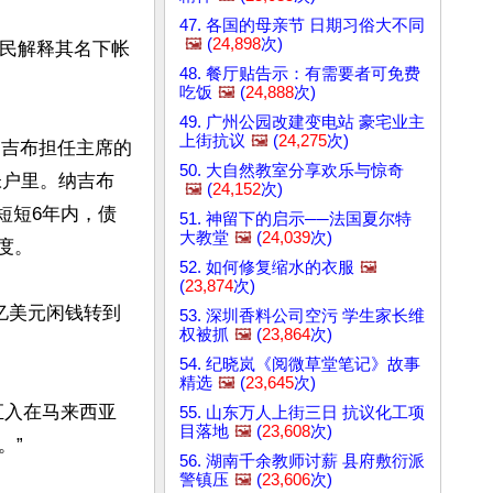
47. 各国的母亲节 日期习俗大不同
🖼️
(
24,898
次)
对人民解释其名下帐
48. 餐厅贴告示：有需要者可免费
吃饭
🖼️
(
24,888
次)
49. 广州公园改建变电站 豪宅业主
上街抗议
🖼️
(
24,275
次)
纳吉布担任主席的
50. 大自然教室分享欢乐与惊奇
帐户里。纳吉布
🖼️
(
24,152
次)
短短6年内，债
51. 神留下的启示──法国夏尔特
大教堂
🖼️
(
24,039
次)
。

52. 如何修复缩水的衣服
🖼️
(
23,874
次)
亿美元闲钱转到
53. 深圳香料公司空污 学生家长维
权被抓
🖼️
(
23,864
次)
54. 纪晓岚《阅微草堂笔记》故事
精选
🖼️
(
23,645
次)
汇入在马来西亚
55. 山东万人上街三日 抗议化工项
目落地
🖼️
(
23,608
次)
”

56. 湖南千余教师讨薪 县府敷衍派
警镇压
🖼️
(
23,606
次)