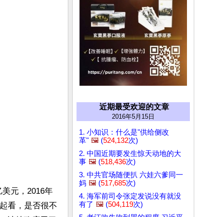
近期最受欢迎的文章
2016年5月15日
1. 小知识：什么是"供给侧改
革"
🖼️
(
524,132
次)
2. 中国近期要发生惊天动地的大
事
🖼️
(
518,436
次)
3. 中共官场随便扒 六娃六爹同一
妈
🖼️
(
517,685
次)
美元，2016年
4. 海军前司令张定发说没有就没
有了
🖼️
(
504,119
次)
一起看，是否很不