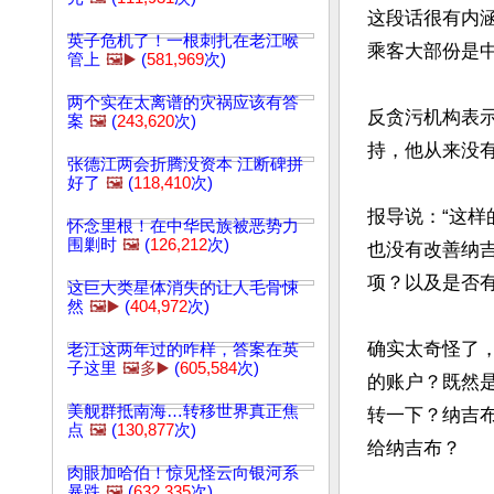
这段话很有内涵
英子危机了！一根刺扎在老江喉
乘客大部份是中
管上
🖼️▶️
(
581,969
次)
两个实在太离谱的灾祸应该有答
反贪污机构表
案
🖼️
(
243,620
次)
持，他从来没有
张德江两会折腾没资本 江断碑拼
好了
🖼️
(
118,410
次)
报导说：“这
怀念里根！在中华民族被恶势力
围剿时
🖼️
(
126,212
次)
也没有改善纳
项？以及是否有
这巨大类星体消失的让人毛骨悚
然
🖼️▶️
(
404,972
次)
确实太奇怪了，
老江这两年过的咋样，答案在英
子这里
🖼️多▶️
(
605,584
次)
的账户？既然是
美舰群抵南海…转移世界真正焦
转一下？纳吉
点
🖼️
(
130,877
次)
给纳吉布？

肉眼加哈伯！惊见怪云向银河系
暴跌
🖼️
(
632,335
次)