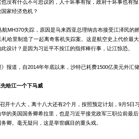
实也没有什么不可思议的，人干坏事有报，政府干坏事也有报
国家经济危机？

8日马航MH370失踪，原因是马来西亚总理纳吉布接受江泽民的
机长札哈里制造了一起离奇客机失踪案。这是航空史上代价最
如此设计？是因为习近平不按江的指挥棒行事，让江惊恐。

》报道，自2014年年底以来，沙特已耗费1500亿美元外汇储
班先给江一个下马威
月8日召开十八大，离十八大还有2个月，按照预定计划，9月5日
访华的美国国务卿希拉里，也是习近平接党政军三职位前最后
务卿。毫无疑问，这是举世瞩目的重头戏。
