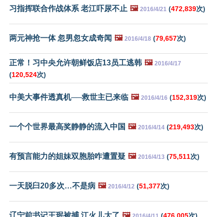
习指挥联合作战体系 老江吓尿不止
🖼️
(
472,839
次)
2016/4/21
两元神抢一体 忽男忽女成奇闻
🖼️
(
79,657
次)
2016/4/18
正常！习中央允许朝鲜饭店13员工逃韩
🖼️
2016/4/17
(
120,524
次)
中美大事件透真机──救世主已来临
🖼️
(
152,319
次)
2016/4/16
一个个世界最高奖静静的流入中国
🖼️
(
219,493
次)
2016/4/14
有预言能力的姐妹双胞胎咋遭置疑
🖼️
(
75,511
次)
2016/4/13
一天脱臼20多次…不是病
🖼️
(
51,377
次)
2016/4/12
辽宁前书记王珉被捕 江火儿大了
🖼️
(
476,005
次)
2016/4/11