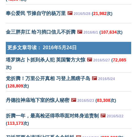
奉公爱民 节操自守的杨万里
🖼️
(
21,982
次)
2016/5/28
金三胖弃江 给习捎口信儿不折腾
🖼️
(
107,634
次)
2016/6/1
更多文章导读：
2016年5月24日
塔罗牌占卜抓到杀人犯 英国警方大惊
🖼️
(
72,085
2016/5/27
次)
党折腾！万里公开真相 习登上黑瞎子岛
🖼️
2016/5/24
(
128,809
次)
丹德拉神庙地下室的惊人秘密
🖼️
(
83,308
次)
2016/5/23
折腾一年，最高检还得乖乖面对终身追责制
🖼️
2016/5/22
(
113,173
次)