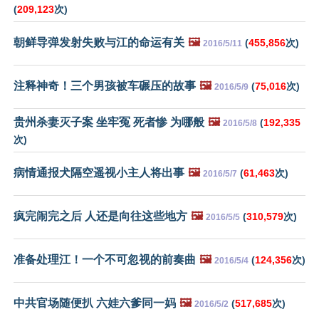
(
209,123
次)
朝鲜导弹发射失败与江的命运有关
🖼️
(
455,856
次)
2016/5/11
注释神奇！三个男孩被车碾压的故事
🖼️
(
75,016
次)
2016/5/9
贵州杀妻灭子案 坐牢冤 死者惨 为哪般
🖼️
(
192,335
2016/5/8
次)
病情通报犬隔空遥视小主人将出事
🖼️
(
61,463
次)
2016/5/7
疯完闹完之后 人还是向往这些地方
🖼️
(
310,579
次)
2016/5/5
准备处理江！一个不可忽视的前奏曲
🖼️
(
124,356
次)
2016/5/4
中共官场随便扒 六娃六爹同一妈
🖼️
(
517,685
次)
2016/5/2