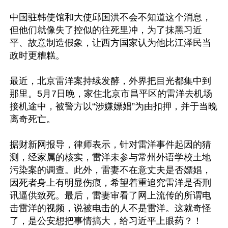
中国驻韩使馆和大使邱国洪不会不知道这个消息，
但他们就像失了控似的往死里冲，为了抹黑习近
平、故意制造假象，让西方国家认为他比江泽民当
政时更糟糕。

最近，北京雷洋案持续发酵，外界把目光都集中到
那里。5月7日晚，家住北京市昌平区的雷洋去机场
接机途中，被警方以“涉嫌嫖娼”为由扣押，并于当晚
离奇死亡。

据财新网报导，律师表示，针对雷洋事件起因的猜
测，经家属的核实，雷洋未参与常州外语学校土地
污染案的调查。此外，雷妻不在意丈夫是否嫖娼，
因死者身上有明显伤痕，希望着重追究雷洋是否刑
讯逼供致死。最后，雷妻审看了网上流传的所谓电
击雷洋的视频，说被电击的人不是雷洋。这就奇怪
了，是公安想把事情搞大，给习近平上眼药？！
