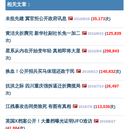
相关文章：
未批先建 冀官拒公开政府讯息
🖼️
(
35,173
次)
2016/9/16
黄洁夫折腾完 新华社副社长免一加二
🖼️
(
125,839
2016/9/15
次)
星系从内在开始变年轻 真相即将大显
🖼️
(
298,843
2016/9/4
次)
换血！公开招兵买马体现还政于民
🖼️
(
140,832
次)
2016/8/13
抗洪之际 四川重庆强拆逼迁折腾搅局
🖼️
(
26,497
2016/7/14
次)
江残暴攻击同类致死 有图有真相
🖼️
(
113,036
次)
2016/7/6
英国X档案公开！大量档曝光证明UFO造访
🖼️
2016/6/27
(
41,884
次)