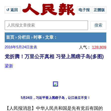
↺ 返回 
电子报
正體版
首页
分栏目
时事
文章
›
›
›
：
2016年5月24日
发表
人气：
128,809
党折腾！万里公开真相 习登上黑瞎子岛(多图)
梁新
5月24日，习近平登上黑瞎子岛，让江坐立不安！
【人民报消息】中华人民共和国是先有党后有国的