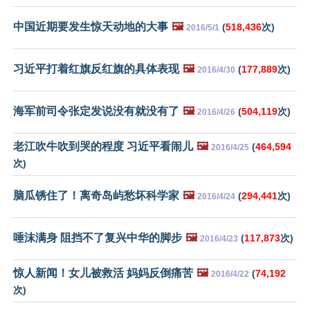
中国近期要发生惊天动地的大事
🖼️
(
518,436
次)
2016/5/1
习近平打着红旗反红旗的具体表现
🖼️
(
177,889
次)
2016/4/30
海军前司令张定发说没有就没有了
🖼️
(
504,119
次)
2016/4/26
老江吹牛吹到哭的程度 习近平看闹儿
🖼️
(
464,594
2016/4/25
次)
脑瓜锈住了！离奇岛屿愁坏科学家
🖼️
(
294,441
次)
2016/4/24
唾沫满身 阻挡不了复兴中华的脚步
🖼️
(
117,873
次)
2016/4/23
惊人新闻！女儿被救活 妈妈反倒痛苦
🖼️
(
74,192
2016/4/22
次)