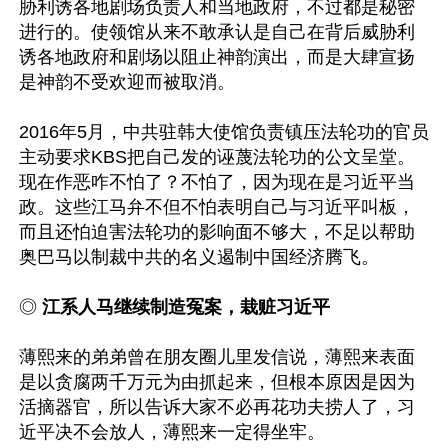
胁利诱各地剧场负责人和当地政府，不过都是秘密
进行的。使领馆从来不敢承认是自己在背后威胁利
诱各地政府和剧场以阻止神韵演出，而是大肆宣扬
是神韵不受欢迎而被取消。

2016年5月，中共驻韩大使馆负责镇压法轮功的官员
主动要求KBS把自己发的诬蔑法轮功的公文呈堂。
现在作恶咋不怕了？不怕了，因为现在是习近平当
政。这些江马弁不但不怕表明自己与习近平叫板，
而且还怕迫害法轮功的影响面不够大，不足以帮助
奥巴马以制裁中共的名义遏制中国经济腾飞。

◎ 
江系人马继续制造冤案，栽赃习近平
薄熙来的弟弟曾在朋友圈儿里发信说，薄熙来表面
是以贪腐两千万元为由抓起来，但根本原因是因为
活摘器官，所以告诉大家不必再花功夫捞人了，习
近平决不会放人，薄熙来一定得坐牢。
