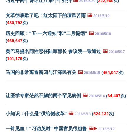
习近平两个讲话让江系个个抖抖
🖼️
(
222,960
次)
2016/5/20
文革彻底歇了吧！红太阳下的凄风苦雨
🖼️
2016/5/19
(
480,792
次)
历史回顾：“五·一六通知”和“二月提纲”
🖼️
2016/5/18
(
469,647
次)
奥巴马提名同性恋任陆军部长 参议院一致通过
🖼️
2016/5/17
(
101,179
次)
马国的非常离奇新闻与江泽民有关
🖼️
(
464,047
次)
2016/5/15
让医学专家茫然不解的两个罕见病例
🖼️
(
64,407
次)
2016/5/14
小知识：什么是"供给侧改革"
🖼️
(
524,132
次)
2016/5/13
一针见血！"习访英时" 中国官员很粗鲁
🖼️▶️
2016/5/12