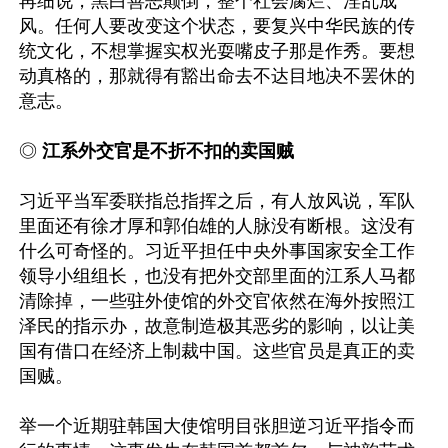
再细说，黑白善恶颠倒，整个社会腐烂、淫乱成
风。任何人要改变这个状态，要复兴中华民族的传
统文化，不想掌握实权光耍嘴皮子那是作秀。要想
动真格的，那就得有豁出命去不达目地决不罢休的
意志。

◎ 
江系外交官是不折不扣的卖国贼
习近平当军委联指总指挥之后，有人放风说，军队
里面还有徐才厚和郭伯雄的人脉没有断根。这没有
什么可奇怪的。习近平担任中央外事国家安全工作
领导小组组长，也没有把外交部里面的江系人马都
清除掉，一些驻外使馆的外交官依然在海外按照江
泽民的指示办，故意制造极其恶劣的影响，以让美
国有借口在经济上制裁中国。这些官员是真正的卖
国贼。

举一个近期驻韩国大使馆明目张胆逆习近平指令而