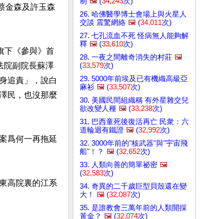
制
🖼️
(
34,243
次)
、蔡金森及許玉森
26. 哈佛醫學博士會場上與火星人
交談 震驚網絡
🖼️
(
34,011
次)
27. 七孔流血不死 怪病無人能夠解
釋
🖼️
(
33,610
次)
旗下《參與》首
28. 一夜之間離奇消失的村莊
🖼️
法院副院長蘇澤
(
33,579
次)
29. 5000年前埃及已有機織高級亞
身追責」，說白
麻衫
🖼️
(
33,507
次)
澤民，也沒那麼
30. 美國民間組織稱 有外星雜交兒
欲改變人種
🖼️
(
33,238
次)
31. 巴西童死後復活再亡 民衆：六
道輪迴有鐵證
🖼️
(
32,992
次)
案爲何一再拖延
32. 3000年前的"核武器"與"宇宙飛
船"！？
🖼️
(
32,652
次)
33. 人類向善的簡單祕密
🖼️
(
32,583
次)
東高院裏的江系
34. 奇異的二千歲巨型貝殼還在變
大！
🖼️
(
32,087
次)
35. 是誰教會三萬年前的人類開採
黃金？
🖼️
(
32,074
次)