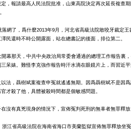
規定，報請最高人民法院批准，山東高院決定再次延長複查期
。

年就落網了，爲什麼2013年9月，河北省高級法院敢咬牙裁定
江澤民還時不時公開露面，站在總書記的後面，排位第二。

人大開幕那天，中共中央政治局常委會通過的總理工作報告裏
到三呆婊。難怪李克強作報告時汗水滴在眼鏡片上，而習近平沉
之以法，聶樹斌案複查申冤就遙遙無期。因爲聶樹斌不是因爲
官才殺了他，具體被殺時間都是個敏感問題。

子在沒有真兇現身的情況下，宣佈冤判死刑的無辜者無罪釋放。
1日，浙江省高級法院在海南省海口市美蘭監獄宣佈無罪釋放坐冤