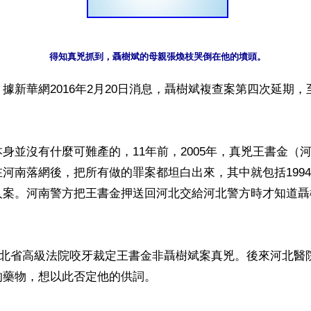
得知真兇抓到，聶樹斌的母親張煥枝哭倒在他的墳頭。
據新華網2016年2月20日消息，聶樹斌複查案第四次延期，至
身並沒有什麼可難產的，11年前，2005年，真兇王書金（
河南落網後，把所有做的罪案都坦白出來，其中就包括199
人案。河南警方把王書金押送回河北交給河北警方時才知道聶
，河北省高級法院咬牙裁定王書金非聶樹斌案真兇。後來河北醫
藥物，想以此否定他的供詞。
