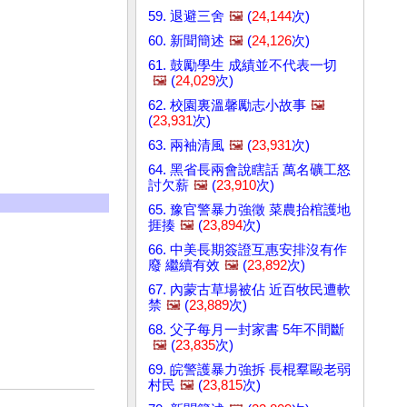
59. 退避三舍
🖼️
(
24,144
次)
60. 新聞簡述
🖼️
(
24,126
次)
61. 鼓勵學生 成績並不代表一切
🖼️
(
24,029
次)
62. 校園裏溫馨勵志小故事
🖼️
(
23,931
次)
63. 兩袖清風
🖼️
(
23,931
次)
64. 黑省長兩會說瞎話 萬名礦工怒
討欠薪
🖼️
(
23,910
次)
65. 豫官警暴力強徵 菜農抬棺護地
捱揍
🖼️
(
23,894
次)
66. 中美長期簽證互惠安排沒有作
廢 繼續有效
🖼️
(
23,892
次)
67. 內蒙古草場被佔 近百牧民遭軟
禁
🖼️
(
23,889
次)
68. 父子每月一封家書 5年不間斷
🖼️
(
23,835
次)
69. 皖警護暴力強拆 長棍羣毆老弱
村民
🖼️
(
23,815
次)