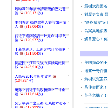
聶樹斌案因谷
屠呦呦24年後申請新藥的歷史意
義
🖼️
(
103,171
次)
對歷史負責 
兩則奇聞 動物教導人類該如何做
"聶樹斌案"
人
🖼️
(
319,064
次)
聶案異地複查
習近平這兩段話一針見血 非常到
觸目驚心！冤
位
🖼️
(
120,977
次)
！新華網這元旦新聞把什麼都說
啦
🖼️
(
121,504
次)
美國擔憂的不
長記性：江澤民強力腐蝕鋼鐵長
城
🖼️
(
425,910
次)
這些千奇百怪
人民報2016年新年賀詞
🖼️
聶樹斌冤案四
(
134,824
次)
爲使命而來！
萬難？習近平當政後禁止三寸金
蓮
🖼️
(
117,614
次)
英子危機了！
習近平過年出三拳 江系根本架不
住
🖼️
(
418,392
次)