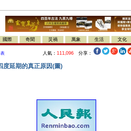
國際
奇聞
災禍
萬象
生活
文化
人氣：
111,096
分享：
發表
四度延期的真正原因(圖)