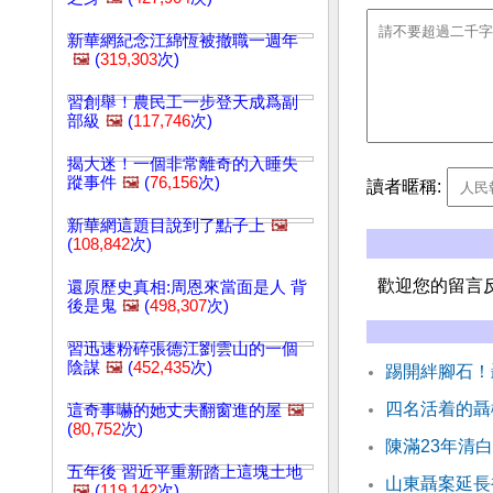
新華網紀念江綿恆被撤職一週年
🖼️
(
319,303
次)
習創舉！農民工一步登天成爲副
部級
🖼️
(
117,746
次)
揭大迷！一個非常離奇的入睡失
蹤事件
🖼️
(
76,156
次)
讀者暱稱:
新華網這題目說到了點子上
🖼️
(
108,842
次)
歡迎您的留言
還原歷史真相:周恩來當面是人 背
後是鬼
🖼️
(
498,307
次)
習迅速粉碎張德江劉雲山的一個
陰謀
🖼️
(
452,435
次)
踢開絆腳石！
四名活着的聶
這奇事嚇的她丈夫翻窗進的屋
🖼️
(
80,752
次)
陳滿23年清
五年後 習近平重新踏上這塊土地
山東聶案延長
🖼️
(
119,142
次)