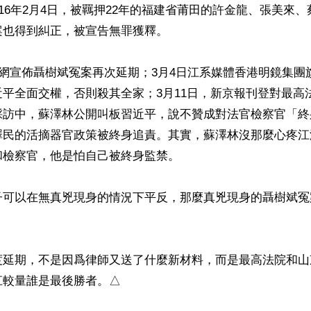
016年2月4日，被羈押22年的福建省莆田的許金龍、張美來
也得到糾正，被宣告無罪獲釋。

華網宣佈聶樹斌冤案再次延期；3月4日江系媒體香港明鏡集團
平全面交權，否則殺其全家；3月11日，新京報刊登對最高
採訪中，蘇澤林公開叫板習近平，說不贊成對法官檢察官「終
澤民的活摘器官政策被終身追責。其實，蘇澤林沒那麼心疼江
檢察官，他是怕自己被終身監禁。

子可以在無真兇現身的情況下平反，那麼真兇現身的聶樹斌冤


度延期，不是因爲律師又送了什麼新材料，而是最高法院和山
較量誰是最後勝者。△
