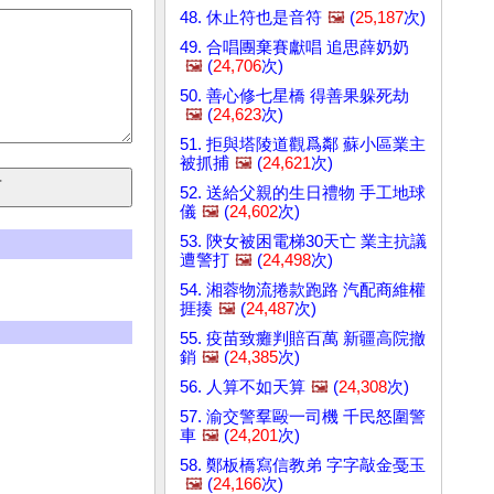
48. 休止符也是音符
🖼️
(
25,187
次)
49. 合唱團棄賽獻唱 追思薛奶奶
🖼️
(
24,706
次)
50. 善心修七星橋 得善果躲死劫
🖼️
(
24,623
次)
51. 拒與塔陵道觀爲鄰 蘇小區業主
被抓捕
🖼️
(
24,621
次)
52. 送給父親的生日禮物 手工地球
儀
🖼️
(
24,602
次)
53. 陝女被困電梯30天亡 業主抗議
遭警打
🖼️
(
24,498
次)
54. 湘蓉物流捲款跑路 汽配商維權
捱揍
🖼️
(
24,487
次)
55. 疫苗致癱判賠百萬 新疆高院撤
銷
🖼️
(
24,385
次)
56. 人算不如天算
🖼️
(
24,308
次)
57. 渝交警羣毆一司機 千民怒圍警
車
🖼️
(
24,201
次)
58. 鄭板橋寫信教弟 字字敲金戞玉
🖼️
(
24,166
次)