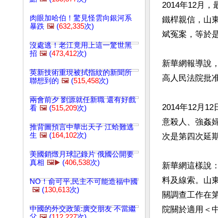
2014年12
肉眼加哈伯！驚見怪雲向銀河系
鐵桿親信，山
暴跌
🖼️
(
632,335
次)
斌冤案，等於是
沒處逃！老江竟用上這一驚世黑
招
🖼️
(
473,412
次)
新華網報導說
英新技術重現被拭指紋的新聞所
高人民法院批准
聯想到的
🖼️
(
515,458
次)
兩會前夕 劉源就任新職 還有好戲
2014年12
看
🖼️
(
515,209
次)
意殺人、強姦婦
推背圖預言中華出天子 江蛤難逃
生
🖼️
(
164,102
次)
次是第四次延期
美國銷燬月球記錄片 俄國公開要
真相
🖼️▶️
(
406,538
次)
新華網這樣說：
料及線索。山
NO！俞可平,民主不可能造福中國
🖼️
(
130,613
次)
關調查工作在
中國的外交政策:廣交朋友 不當繼
院關於適用＜
父
🖼️
(
112,227
次)