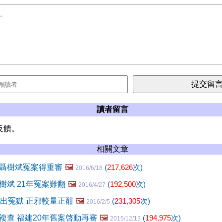
讀者留言
反饋。
相關文章
聶樹斌冤案得重審
🖼️
(
217,626
次)
2016/6/18
樹斌 21年冤案難翻
🖼️
(
192,500
次)
2016/4/27
白出冤獄 正邪較量正酣
🖼️
(
231,305
次)
2016/2/5
複查 福建20年舊案啓動再審
🖼️
(
194,975
次)
2015/12/13