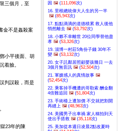
因
🖼️
(
111,096
次)
限三個月，至
16. 里根總統偉大人生的另一半
🖼️
(
85,943
次)
17. 點點滴滴的道德積累 救人後他
悄然離去
🖼️
(
53,792
次)
王書金不是姦殺案
18. 小夥不幸離世 20位同學替他盡
孝
🖼️
(
53,326
次)
19. 淄博一村莊5角份子錢 30年不
變
🖼️
(
53,132
次)
，鄧小平後面、胡
20. 女子託鄰居照顧嬰孩幾日 一去
着臉。

3個月無音訊
🖼️
(
52,504
次)
21. 軍嫂感人的真情故事
🖼️
(
52,454
次)
誤判誤殺，而是
22. 乘客掉手機遭的哥勒索 酬金翻
4倍難追回
🖼️
(
51,804
次)
23. 手術檯上遭加價 不交就把割開
再縫上
🖼️
(
48,963
次)


24. 美國男子出車禍 家人稱拍到天
使出手搭救
🖼️
(
35,118
次)
獄23年的陳
25. 美加從本週日凌晨2點改夏時