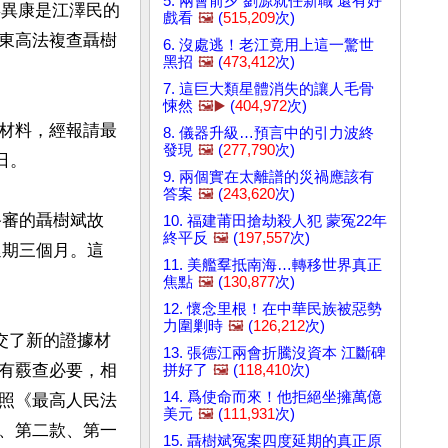
5. 兩會前夕 劉源就任新職 還有好
姜異康是江澤民的
戲看
🖼️
(
515,209
次)
東高法複查聶樹
6. 沒處逃！老江竟用上這一驚世
黑招
🖼️
(
473,412
次)
7. 這巨大類星體消失的讓人毛骨
悚然
🖼️▶️
(
404,972
次)
材料，經報請最
8. 儀器升級…預言中的引力波終
發現
🖼️
(
277,790
次)
。

9. 兩個實在太離譜的災禍應該有
答案
🖼️
(
243,620
次)
終審的聶樹斌故
10. 福建莆田搶劫殺人犯 蒙冤22年
終平反
🖼️
(
197,557
次)
延期三個月。這
11. 美艦羣抵南海…轉移世界真正
焦點
🖼️
(
130,877
次)
12. 懷念里根！在中華民族被惡勢
力圍剿時
🖼️
(
126,212
次)
交了新的證據材
13. 張德江兩會折騰沒資本 江斷碑
有覈查必要，相
拼好了
🖼️
(
118,410
次)
14. 爲使命而來！他拒絕坐擁萬億
照《最高人民法
美元
🖼️
(
111,931
次)
、第二款、第一
15. 聶樹斌冤案四度延期的真正原