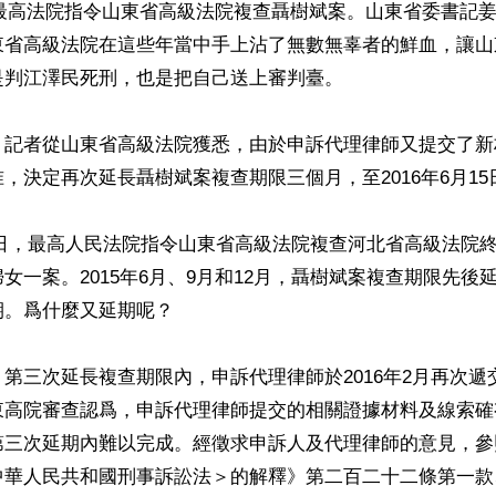
月，最高法院指令山東省高級法院複查聶樹斌案。山東省委書記
東省高級法院在這些年當中手上沾了無數無辜者的鮮血，讓山
判江澤民死刑，也是把自己送上審判臺。

，記者從山東省高級法院獲悉，由於申訴代理律師又提交了新
，決定再次延長聶樹斌案複查期限三個月，至2016年6月15日
月12日，最高人民法院指令山東省高級法院複查河北省高級法院
女一案。2015年6月、9月和12月，聶樹斌案複查期限先後
。爲什麼又延期呢？

第三次延長複查期限內，申訴代理律師於2016年2月再次遞
東高院審查認爲，申訴代理律師提交的相關證據材料及線索確
第三次延期內難以完成。經徵求申訴人及代理律師的意見，參
中華人民共和國刑事訴訟法＞的解釋》第二百二十二條第一款