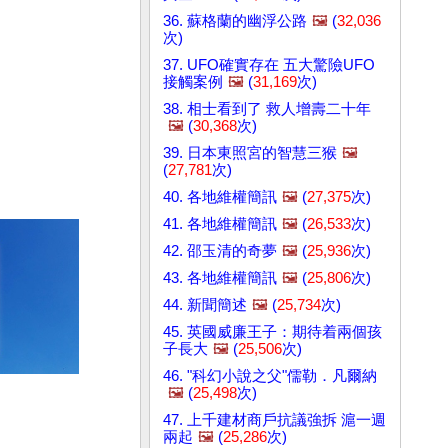
36. 蘇格蘭的幽浮公路
🖼️
(
32,036
次)
37. UFO確實存在 五大驚險UFO
接觸案例
🖼️
(
31,169
次)
38. 相士看到了 救人增壽二十年
🖼️
(
30,368
次)
39. 日本東照宮的智慧三猴
🖼️
(
27,781
次)
40. 各地維權簡訊
🖼️
(
27,375
次)
41. 各地維權簡訊
🖼️
(
26,533
次)
42. 邵玉清的奇夢
🖼️
(
25,936
次)
43. 各地維權簡訊
🖼️
(
25,806
次)
44. 新聞簡述
🖼️
(
25,734
次)
45. 英國威廉王子：期待着兩個孩
子長大
🖼️
(
25,506
次)
46. "科幻小說之父"儒勒．凡爾納
🖼️
(
25,498
次)
47. 上千建材商戶抗議強拆 滬一週
兩起
🖼️
(
25,286
次)