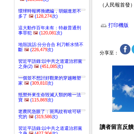
（人民報首發
環球時報將換總編，胡錫進差不
多了
🖼️
(
128,274
次)
文章網址: http://w
打印機版
這大動作百年未有：特赦普通刑
事罪犯
🖼️
(
120,081
次)
地殼說話:分分合合 利刀斬水情不
斷
🖼️
(
226,479
次)
分享至：
習近平語錄:以中共之道還治邪黨
之身(2)
🖼️
(
451,085
次)
一個並不想討好觀衆的穿越雕塑
家
🖼️
(
309,810
次)
抵禦外來生命毀滅人類的唯一法
寶
🖼️
(
115,869
次)
老農民急眼了：斑馬紋有啥可研
究的
🖼️
(
319,586
次)
讀者留言反饋
習近平語錄:以中共之道還治邪黨
之身
🖼️
(
427,904
次)