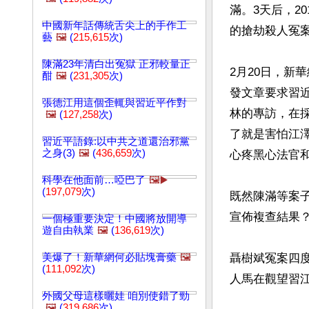
滿。3天后，2
中國新年話傳統舌尖上的手作工
的搶劫殺人冤案
藝
🖼️
(
215,615
次)
陳滿23年清白出冤獄 正邪較量正
2月20日，新
酣
🖼️
(
231,305
次)
發文章要求習近
張德江用這個歪輒與習近平作對
林的專訪，在
🖼️
(
127,258
次)
了就是害怕江
習近平語錄:以中共之道還治邪黨
之身(3)
🖼️
(
436,659
次)
心疼黑心法官和
科學在他面前…啞巴了
🖼️▶️
(
197,079
次)
既然陳滿等案
宣佈複查結果？
一個極重要決定！中國將放開導
遊自由執業
🖼️
(
136,619
次)
美爆了！新華網何必貼塊膏藥
🖼️
聶樹斌冤案四
(
111,092
次)
人馬在觀望習江
外國父母這樣曬娃 咱別使錯了勁
🖼️
(
319,686
次)