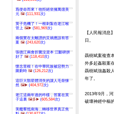
爲使命而來！他拒絕坐擁萬億美
元
🖼️
(
111,931
次)
英子危機了！一根刺紮在老江喉
管上
🖼️▶️
(
581,969
次)
【人民報消息】
兩個實在太離譜的災禍應該有答
日。

案
🖼️
(
243,620
次)
張德江兩會折騰沒資本 江斷碑拼
聶樹斌案複查本
好了
🖼️
(
118,410
次)
外多起姦殺案在
懷念里根！在中華民族被惡勢力
聶樹斌強姦殺
圍剿時
🖼️
(
126,212
次)
年了。

這巨大類星體消失的讓人毛骨悚
然
🖼️▶️
(
404,972
次)
2013年9月
老江這兩年過的咋樣，答案在英
子這裏
🖼️多▶️
(
605,584
次)
破壞神經中樞的
美艦羣抵南海…轉移世界真正焦
點
🖼️
(
130,877
次)