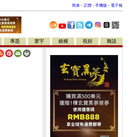
简体
-
正體
-
手機版
-
電子報
專題
寰宇
維權
視頻
雜談