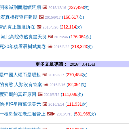
開來減刑而繼續延期
🖼️
(
237,493
次)
2015/12/16
聶案真相複查再延期
🖼️
(
166,617
次)
2015/9/17
昭雪的真正難度所在
🖼️
(
212,114
次)
2015/5/20
 河北高院依然喪盡天良
🖼️
(
176,064
次)
2015/5/6
死20年後看聶樹斌案卷
🖼️
(
218,323
次)
2015/3/22
更多文章導讀：
2016年3月15日
是中國人權而是崛起
🖼️
(
270,484
次)
2016/3/17
的食慾 人類沒有答案
🖼️
(
82,054
次)
2016/3/16
度延期的真正原因
🖼️
(
111,096
次)
2016/3/15
他拒絕坐擁萬億美元
🖼️
(
111,931
次)
2016/3/14
一根刺紮在老江喉管上
🖼️▶️
(
581,969
次)
2016/3/13