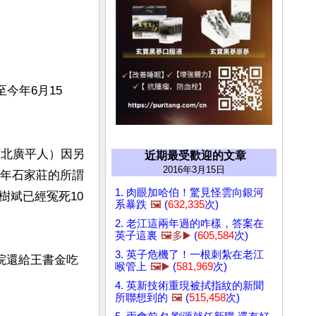
今年6月15
河北廣平人）因另
近期最受歡迎的文章
2016年3月15日
4年石家莊的所謂
1. 肉眼加哈伯！驚見怪雲向銀河
樹斌已經冤死10
系暴跌
🖼️
(
632,335
次)
2. 老江這兩年過的咋樣，答案在
英子這裏
🖼️多▶️
(
605,584
次)
3. 英子危機了！一根刺紮在老江
院還給王書金吃
喉管上
🖼️▶️
(
581,969
次)
4. 英新技術重現被拭指紋的新聞
所聯想到的
🖼️
(
515,458
次)