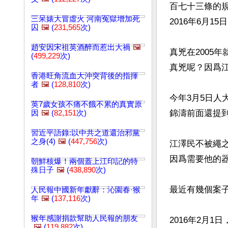
百七十三條的
三呆婊大冒虛火 河南冤獄增加死
2016年6月15日
囚
🖼️
(
231,565
次)
趙安因宋祖英酒醉而惹出大禍
🖼️
真兇在2005
(
499,229
次)
真兇呢？因爲
香港旺角流血大沖突背後的指揮
者
🖼️
(
128,810
次)
今年3月5日
英7歲女孩不痛不餓不累的真實原
錦濤前面還提
因
🖼️
(
82,151
次)
習近平語錄:以中共之道還治邪黨
之身(4)
🖼️
(
447,756
次)
江澤民不被繩
因爲需要他的器
朝鮮核爆！兩個蓋上江印記的特
殊日子
🖼️
(
438,890
次)
最近有幾個案
人民報中國新年獻辭：沁園春·猴
年
🖼️
(
137,116
次)
猴年感謝捐款幫助人民報的朋友
2016年2月
🖼️
(
119,882
次)