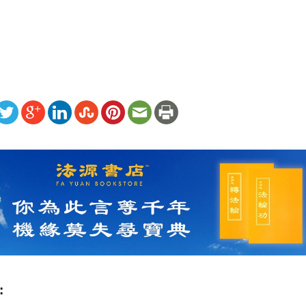
）
ww.renminbao.com/rmb/articles/2016/3/15/63128b.html
: