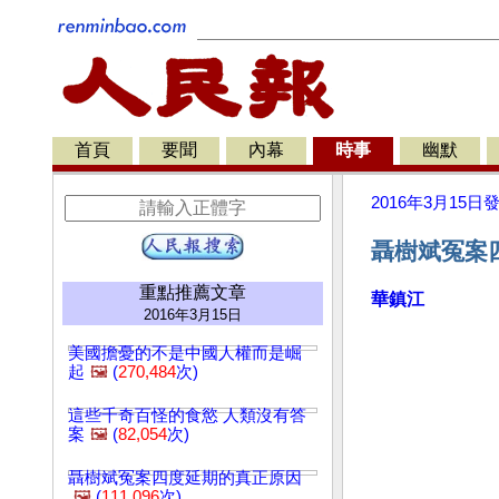
首頁
要聞
內幕
時事
幽默
2016年3月15日
聶樹斌冤案
重點推薦文章
華鎮江
2016年3月15日
美國擔憂的不是中國人權而是崛
起
🖼️
(
270,484
次)
這些千奇百怪的食慾 人類沒有答
案
🖼️
(
82,054
次)
聶樹斌冤案四度延期的真正原因
🖼️
(
111,096
次)