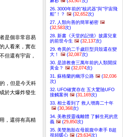
麻衫
🖼️
(
33,507
次)
26. 3000年前的"核武器"與"宇宙飛
船"！？
🖼️
(
32,652
次)
27. 人類向善的簡單祕密
🖼️
(
32,583
次)
28. 新書《天堂的記憶》披露兒童
者是個非常容易
的前世今生
🖼️
(
32,137
次)
的人看來，實在
29. 奇異的二千歲巨型貝殼還在變
大！
🖼️
(
32,087
次)
不但還有宇宙，
30. 是誰教會三萬年前的人類開採
黃金？
🖼️
(
32,074
次)
31. 蘇格蘭的幽浮公路
🖼️
(
32,036
次)
案的，但是今天科
32. UFO確實存在 五大驚險UFO
成於大爆炸發生
接觸案例
🖼️
(
31,169
次)
33. 相士看到了 救人增壽二十年
🖼️
(
30,368
次)
34. 美教授靈魂離體 了解生死的意
用，還得有高精
義
🖼️
(
29,850
次)
35. 美雙胞胎在母親腹中牽手 B超
視頻暖心
🖼️
(
29,634
次)