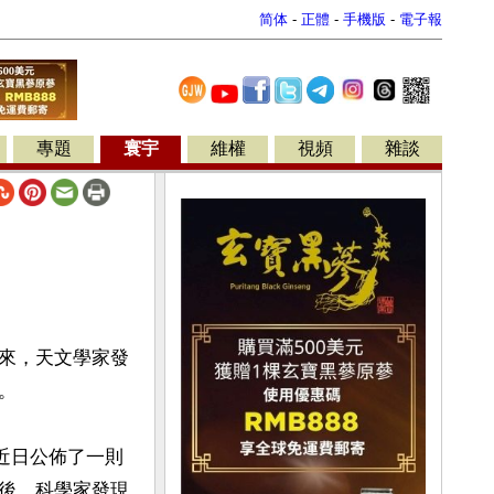
简体
-
正體
-
手機版
-
電子報
專題
寰宇
維權
視頻
雜談
來，天文學家發
 

家近日公佈了一則
後，科學家發現