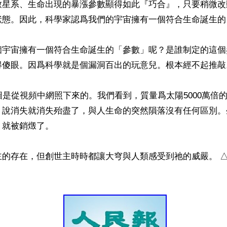
致星系、生命出現的暴漲參數顯得如此『巧合』，只要稍微改
狀態。因此，科學家認爲我們的宇宙擁有一個符合生命誕生的
個宇宙擁有一個符合生命誕生的「參數」呢？是誰制定的這個
得傻眼。因爲科學就是個漏洞百出的玩意兒。根本經不起推敲。
圖是從視頻中網照下來的。我們看到，質量爲太陽5000萬倍
，說消失就消失殆盡了，與人生命的突然隕落沒有任何區別。
就被銷燬了。

主的存在，但創世主時時都讓大穹與人類感受到祂的威嚴。 