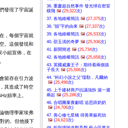
36. 重慶超自然事件 發光球在密室
們發現了宇宙誕
橫飛
🖼️
(
29,322
次)
37. 各地維權簡訊
🖼️
(
27,375
次)
38. "囍"字的由來
🖼️
(
27,337
次)
39. 各地維權簡訊
🖼️
(
26,533
次)
在，每個宇宙就
40. 邵玉清的奇夢
🖼️
(
25,936
次)
空。這個發現和
41. 新聞簡述
🖼️
(
25,734
次)
學家小組宣佈，在
42. 各地維權簡訊
🖼️
(
25,658
次)


43. 英國威廉王子：期待着兩個孩
子長大
🖼️
(
25,506
次)
44. "科幻小說之父"儒勒．凡爾納
會留存在引力波
🖼️
(
25,498
次)
，其造成了時空
45. 上千建材商戶抗議強拆 滬一週
兩起
🖼️
(
25,286
次)
z頻率上。

46. 合唱團棄賽獻唱 追思薛奶奶
🖼️
(
24,706
次)
論物理學家埃弗
47. 善心修七星橋 得善果躲死劫
🖼️
(
24,623
次)
是對的。但他接下
48. 拒與塔陵道觀爲鄰 蘇小區業主