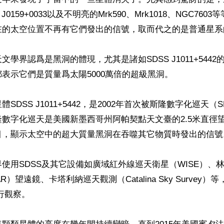
J0159+0033以及不明亮的Mrk590、Mrk1018、NGC76
在的太空位置不再有它們發出的信號，取而代之的是普通星系
文學界認爲是黑洞的體現，尤其是諸如SDSS J1011+544
表示它們是質量爲太陽5000萬倍的超級黑洞。

SDSS J1011+5442，是2002年首次被斯隆數字化巡天（
數字化巡天是美國新墨西哥州阿帕契點天文臺的2.5米直徑
目，顯示太空中的超大質量黑洞在吞噬其它物質時發出的信號。
使用SDSS及其它設備如廣域紅外線巡天衛星（WISE）、
R）望遠鏡、卡塔利納巡天觀測（Catalina Sky Survey）等，
進行觀察。
