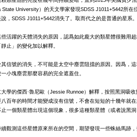
顆類星體的亮度在幾年間持續變暗，直到2015年美國賓夕
nia State University）的天文學家發現SDSS J1011+544
，SDSS J1011+5442消失了。取而代之的是普通的星系。
這些活躍的天體消失的原因，認爲如此龐大的類星體很難用超
靜止」的變化加以解釋。

於其信號的消失，不可能是太空中塵雲阻擋的原因。因爲，這
一小塊塵雲那麼容易的完全遮蓋住。

大學的傑西·魯尼歐（Jessie Runnoe）解釋，按照黑洞吸
要八百年的時間才能變成沒有信號，不會在短短的十幾年就在
不止一個類星體出現這個現象，很多這種類星體（或者說黑洞
持續觀測這些星體原來所在的空間，期望發現一些蛛絲馬跡，