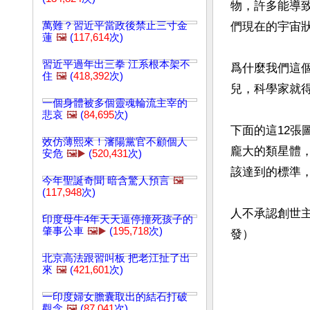
物，許多能導
萬難？習近平當政後禁止三寸金
們現在的宇宙
蓮
🖼️
(
117,614
次)
習近平過年出三拳 江系根本架不
爲什麼我們這
住
🖼️
(
418,392
次)
兒，科學家就
一個身體被多個靈魂輪流主宰的
悲哀
🖼️
(
84,695
次)
下面的這12張
效仿薄熙來！瀋陽黨官不顧個人
龐大的類星體
安危
🖼️▶️
(
520,431
次)
該達到的標準，
今年聖誕奇聞 暗含驚人預言
🖼️
(
117,948
次)
人不承認創世
印度母牛4年天天逼停撞死孩子的
肇事公車
🖼️▶️
(
195,718
次)
北京高法跟習叫板 把老江扯了出
來
🖼️
(
421,601
次)
一印度婦女膽囊取出的結石打破
觀念
🖼️
(
87,041
次)