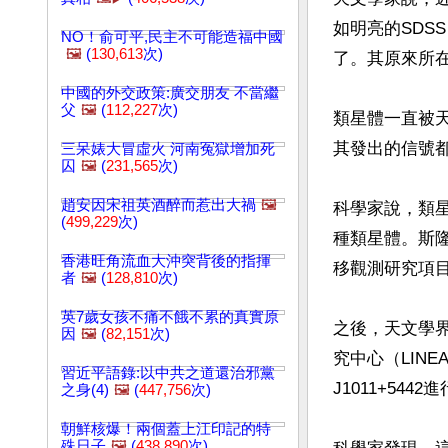
如明亮的SDSS 
NO！俞可平,民主不可能造福中國
🖼️
(
130,613
次)
了。其原來所
中國的外交政策:廣交朋友 不當繼
父
🖼️
(
112,227
次)
類星體一直被天
其發出的信號都
三呆婊大冒虛火 河南冤獄增加死
囚
🖼️
(
231,565
次)
趙安因宋祖英酒醉而惹出大禍
🖼️
科學家說，類星體
(
499,229
次)
種類星體。斯隆
香港旺角流血大沖突背後的指揮
移觀測研究項
者
🖼️
(
128,810
次)
英7歲女孩不痛不餓不累的真實原
之後，天文學界
因
🖼️
(
82,151
次)
究中心（LINEA
習近平語錄:以中共之道還治邪黨
J1011+5442
之身(4)
🖼️
(
447,756
次)
朝鮮核爆！兩個蓋上江印記的特
殊日子
🖼️
(
438,890
次)