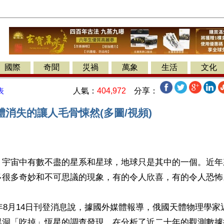
國際
奇聞
災禍
萬象
生活
文化
人氣：
404,972
分享：
表
消失的讓人毛骨悚然(多圖/視頻)
】宇宙中有數不盡的星系和星球，地球只是其中的一個。近年
很多奇妙和不可思議的現象，有的令人欣喜，有的令人恐怖。
4年8月14日刊登消息說，據國外媒體報導，俄國天體物理學
黑洞「吃掉」恆星的調查發現，在分析了近二十年的觀測數據