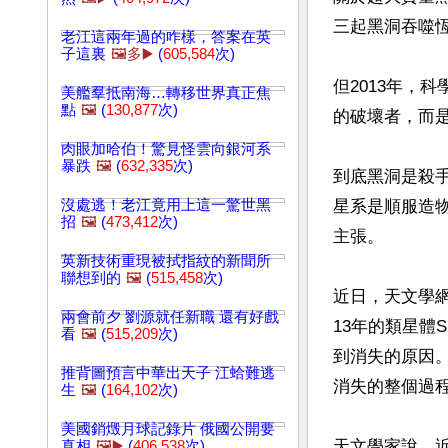
三起黑洞吞噬恆
老江這兩年過的咋樣，答案在英
子這裏
🖼️多▶️
(
605,584
次)
但2013年，
美艦羣抵南海…轉移世界真正焦
點
🖼️
(
130,877
次)
的破壞者，而是
肉眼加哈伯！驚見怪雲向銀河系
暴跌
🖼️
(
632,335
次)
到底黑洞是殺
沒處逃！老江竟用上這一驚世黑
星系是順服造
招
🖼️
(
473,412
次)
主張。

英新技術重現被拭指紋的新聞所
聯想到的
🖼️
(
515,458
次)
近日，天文學網站
兩會前夕 劉源就任新職 還有好戲
13年的類星體S
看
🖼️
(
515,209
次)
到消失的原因。
推背圖預言中華出天子 江蛤難逃
消失的整個過程
生
🖼️
(
164,102
次)
美國銷燬月球記錄片 俄國公開要
天文學家說，
真相
🖼️▶️
(
406,538
次)