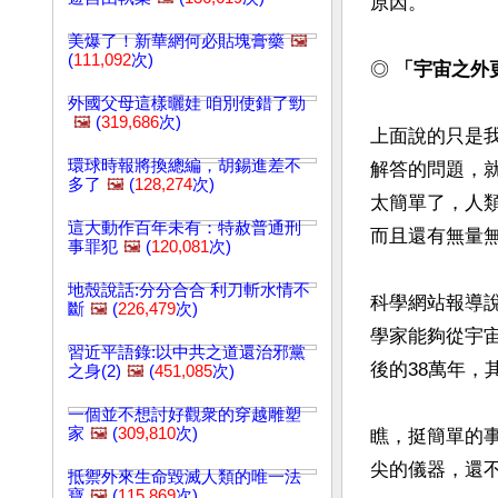
原因。

美爆了！新華網何必貼塊膏藥
🖼️
(
111,092
次)
◎ 
「宇宙之外
外國父母這樣曬娃 咱別使錯了勁
🖼️
(
319,686
次)
上面說的只是
環球時報將換總編，胡錫進差不
解答的問題，
多了
🖼️
(
128,274
次)
太簡單了，人
這大動作百年未有：特赦普通刑
而且還有無量無
事罪犯
🖼️
(
120,081
次)
地殼說話:分分合合 利刀斬水情不
科學網站報導
斷
🖼️
(
226,479
次)
學家能夠從宇
習近平語錄:以中共之道還治邪黨
後的38萬年，
之身(2)
🖼️
(
451,085
次)
一個並不想討好觀衆的穿越雕塑
家
🖼️
(
309,810
次)
瞧，挺簡單的
尖的儀器，還不
抵禦外來生命毀滅人類的唯一法
寶
🖼️
(
115,869
次)