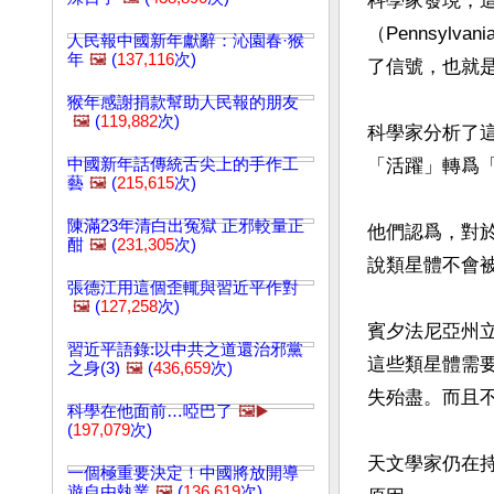
科學家發現，這
（Pennsylva
人民報中國新年獻辭：沁園春·猴
年
🖼️
(
137,116
次)
了信號，也就是說
猴年感謝捐款幫助人民報的朋友
🖼️
(
119,882
次)
科學家分析了
中國新年話傳統舌尖上的手作工
「活躍」轉爲「
藝
🖼️
(
215,615
次)
陳滿23年清白出冤獄 正邪較量正
他們認爲，對
酣
🖼️
(
231,305
次)
說類星體不會被
張德江用這個歪輒與習近平作對
🖼️
(
127,258
次)
賓夕法尼亞州立
習近平語錄:以中共之道還治邪黨
這些類星體需
之身(3)
🖼️
(
436,659
次)
失殆盡。而且
科學在他面前…啞巴了
🖼️▶️
(
197,079
次)
天文學家仍在
一個極重要決定！中國將放開導
遊自由執業
🖼️
(
136,619
次)