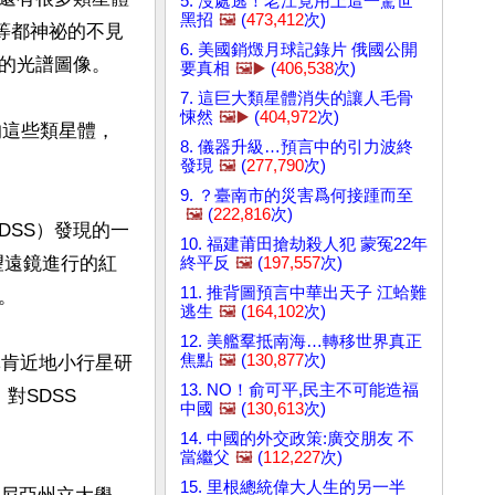
5. 沒處逃！老江竟用上這一驚世
黑招
🖼️
(
473,412
次)
03等等都神祕的不見
6. 美國銷燬月球記錄片 俄國公開
的光譜圖像。

要真相
🖼️▶️
(
406,538
次)
7. 這巨大類星體消失的讓人毛骨
悚然
🖼️▶️
(
404,972
次)
2的這些類星體，
8. 儀器升級…預言中的引力波終
發現
🖼️
(
277,790
次)
9. ？臺南市的災害爲何接踵而至
🖼️
(
222,816
次)
SDSS）發現的一
10. 福建莆田搶劫殺人犯 蒙冤22年
望遠鏡進行的紅
終平反
🖼️
(
197,557
次)
11. 推背圖預言中華出天子 江蛤難


逃生
🖼️
(
164,102
次)
12. 美艦羣抵南海…轉移世界真正
焦點
🖼️
(
130,877
次)
林肯近地小行星研
13. NO！俞可平,民主不可能造福
對SDSS 
中國
🖼️
(
130,613
次)
14. 中國的外交政策:廣交朋友 不
當繼父
🖼️
(
112,227
次)
15. 里根總統偉大人生的另一半