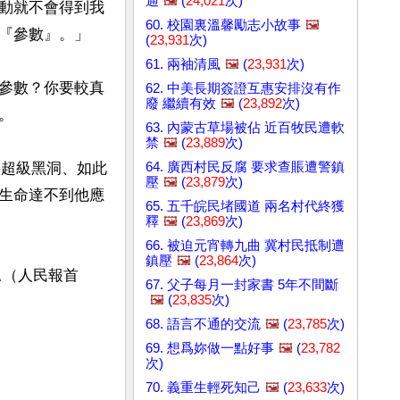
通
🖼️
(
24,021
次)
動就不會得到我
60. 校園裏溫馨勵志小故事
🖼️
『參數』。」

(
23,931
次)
61. 兩袖清風
🖼️
(
23,931
次)
參數？你要較真
62. 中美長期簽證互惠安排沒有作
廢 繼續有效
🖼️
(
23,892
次)


63. 內蒙古草場被佔 近百牧民遭軟
禁
🖼️
(
23,889
次)
64. 廣西村民反腐 要求查賬遭警鎮
的超級黑洞、如此
壓
🖼️
(
23,879
次)
生命達不到他應
65. 五千皖民堵國道 兩名村代終獲
釋
🖼️
(
23,869
次)
66. 被迫元宵轉九曲 冀村民抵制遭
鎮壓
🖼️
(
23,864
次)
△（人民報首
67. 父子每月一封家書 5年不間斷
🖼️
(
23,835
次)
68. 語言不通的交流
🖼️
(
23,785
次)
69. 想爲妳做一點好事
🖼️
(
23,782
次)
70. 義重生輕死知己
🖼️
(
23,633
次)