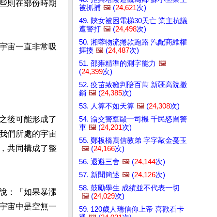
些則在部份時期
被抓捕
🖼️
(
24,621
次)
49. 陝女被困電梯30天亡 業主抗議
遭警打
🖼️
(
24,498
次)
50. 湘蓉物流捲款跑路 汽配商維權
宇宙一直非常吸
捱揍
🖼️
(
24,487
次)
51. 邵雍精準的測字能力
🖼️
(
24,399
次)
52. 疫苗致癱判賠百萬 新疆高院撤
銷
🖼️
(
24,385
次)
53. 人算不如天算
🖼️
(
24,308
次)
之後可能形成了
54. 渝交警羣毆一司機 千民怒圍警
車
🖼️
(
24,201
次)
我們所處的宇宙
55. 鄭板橋寫信教弟 字字敲金戞玉
，共同構成了整
🖼️
(
24,166
次)
56. 退避三舍
🖼️
(
24,144
次)
57. 新聞簡述
🖼️
(
24,126
次)
58. 鼓勵學生 成績並不代表一切
說：「如果暴漲
🖼️
(
24,029
次)
宇宙中是空無一
59. 120歲人瑞信仰上帝 喜歡看卡