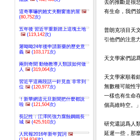
去的推斷是很
有生命，我們
這奇事嚇的她丈夫翻窗進的屋
🖼️
(
80,752
次)
五年後 習近平重新踏上這塊土地
普朗克項目天
🖼️
(
119,142
次)
引他們的注意力
屠呦呦24年後申請新藥的歷史意
義
🖼️
(
103,171
次)
天文學家們認爲
兩則奇聞 動物教導人類該如何做
人
🖼️
(
319,064
次)
天文學家順着
習近平這兩段話一針見血 非常到
無數種可能性
位
🖼️
(
120,977
次)
一樣也有生命
！新華網這元旦新聞把什麼都說
啦
🖼️
(
121,504
次)
個高維時空。」
長記性：江澤民強力腐蝕鋼鐵長
城
🖼️
(
425,910
次)
研究還認爲人
延遲一些，那
人民報2016年新年賀詞
🖼️
(
134,824
次)