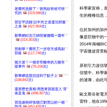
科學家宣佈，
老農民急眼了：斑馬紋有啥可研
究的
🖼️
(
319,586
次)
生的種種信息，
習近平語錄:以中共之道還治邪黨
之身
🖼️
(
427,904
次)
位於加州的加
新華網紀念江綿恆被撤職一週年
像是巨物中的
🖼️
(
319,303
次)
2014年南極
習創舉！農民工一步登天成爲副
宇宙微波背景
部級
🖼️
(
117,746
次)
揭大迷！一個非常離奇的入睡失
原初引力波信
蹤事件
🖼️
(
76,156
次)
信號中。科學
新華網這題目說到了點子上
🖼️
的漣漪，由此可
(
108,842
次)
還原歷史真相:周恩來當面是人 背
後是鬼
🖼️
(
498,307
次)
歐文斯谷射電
雷特，他在19
習迅速粉碎張德江劉雲山的一個
陰謀
🖼️
(
452,435
次)