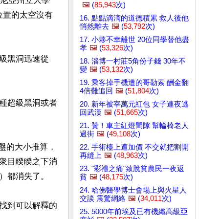
法尼亞州立大學
🖼️
(
85,943
次)
2所在位置的太空沒有
16. 點點滴滴的道德積累 救人後他
悄然離去
🖼️
(
53,792
次)


17. 小夥不幸離世 20位同學替他盡
孝
🖼️
(
53,326
次)
級黑洞迅速從
18. 淄博一村莊5角份子錢 30年不
變
🖼️
(
53,132
次)
19. 乘客掉手機遭的哥勒索 酬金翻
4倍難追回
🖼️
(
51,804
次)
種超級黑洞或者
20. 新年被宰萬元紅包 女子連夜逃
回武漢
🖼️
(
51,665
次)
21. 贊！車主紅燈間隙 幫輪椅老人
過街
🖼️
(
49,108
次)
收盤的大小推算，
22. 手術檯上遭加價 不交就把割開
再縫上
🖼️
(
48,963
次)
衆目睽睽之下消
23. "彩禮之痛"致脫貧農民一夜返
）都消失了。

貧
🖼️
(
48,175
次)
24. 哈佛醫學博士會場上與火星人
交談 震驚網絡
🖼️
(
34,011
次)
找到可以解釋的
25. 5000年前埃及已有機織高級亞