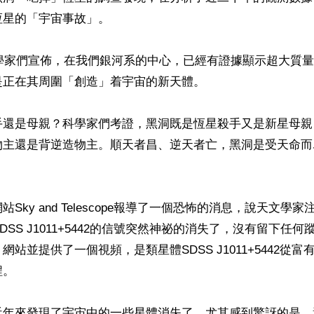
星的「宇宙事故」。

科學家們宣佈，在我們銀河系的中心，已經有證據顯示超大質
正在其周圍「創造」着宇宙的新天體。

手還是母親？科學家們考證，黑洞既是恆星殺手又是新星母親
物主還是背逆造物主。順天者昌、逆天者亡，黑洞是受天命而
Sky and Telescope報導了一個恐怖的消息，說天文學
DSS J1011+5442的信號突然神祕的消失了，沒有留下任
網站並提供了一個視頻，是類星體SDSS J1011+5442從
。

近年來發現了宇宙中的一些星體消失了。尤其感到驚訝的是，