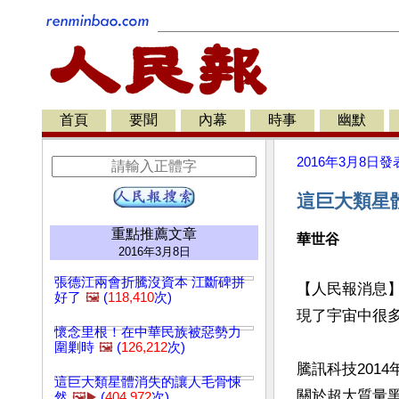
首頁
要聞
內幕
時事
幽默
2016年3月8日
發
這巨大類星體
重點推薦文章
華世谷
2016年3月8日
張德江兩會折騰沒資本 江斷碑拼
【人民報消息
好了
🖼️
(
118,410
次)
現了宇宙中很多
懷念里根！在中華民族被惡勢力
圍剿時
🖼️
(
126,212
次)
騰訊科技201
這巨大類星體消失的讓人毛骨悚
關於超大質量
然
🖼️▶️
(
404,972
次)