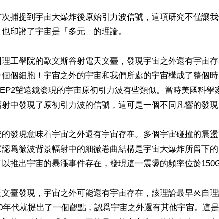
首次捕捉到宇宙大爆炸後原始引力波信號，這項研究不僅讓我
也印證了宇宙是「多元」的理論。

州理工學院的歐文斯谷射電天文臺，發現宇宙之外還有宇宙存
一個個細胞！宇宙之外的宇宙和我們所處的宇宙構成了整個時
BICEP2望遠鏡發現的宇宙原初引力波有些類似。當時美國科
輻射中發現了原初引力波的信號，這可是一個不同凡響的發現。
號的發現意味着宇宙之外還有宇宙存在。多個宇宙碰撞的震盪
家認爲微波背景輻射中的細微卷曲結構是宇宙大爆炸所留下的
以推出宇宙的暴漲事件存在，發現這一震盪的頻率位於150GH
天文臺發現，宇宙之外可能還有宇宙存在，該理論最早來自理
50年代就提出了一個觀點，認爲宇宙之外還有其他宇宙。這