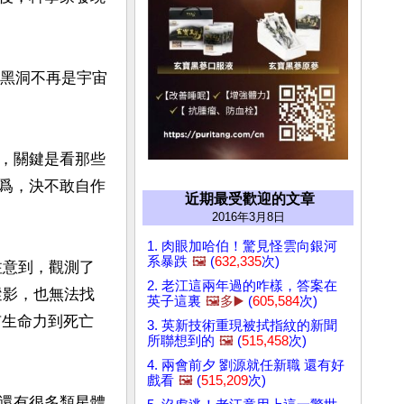
量黑洞不再是宇宙
，關鍵是看那些
爲，決不敢自作
近期最受歡迎的文章
2016年3月8日
1. 肉眼加哈伯！驚見怪雲向銀河
系暴跌
🖼️
(
632,335
次)
家注意到，觀測了
2. 老江這兩年過的咋樣，答案在
何蹤影，也無法找
英子這裏
🖼️多▶️
(
605,584
次)
富有生命力到死亡
3. 英新技術重現被拭指紋的新聞
所聯想到的
🖼️
(
515,458
次)
4. 兩會前夕 劉源就任新職 還有好
戲看
🖼️
(
515,209
次)
還有很多類星體