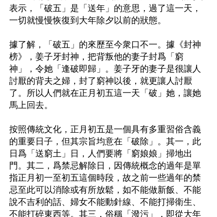
表示，「破五」是「送年」的意思，過了這一天，
一切就慢慢恢復到大年除夕以前的狀態。

據了解，「破五」的來歷至今衆口不一。據《封神
榜》，姜子牙封神，把背叛他的妻子封爲「窮
神」，令她「逢破即歸」。姜子牙的妻子是很讓人
討厭的背夫之婦，封了窮神以後，就更讓人討厭
了。所以人們就在正月初五這一天「破」她，讓她
馬上回去。

按照傳統文化，正月初五是一個具有多重習俗含義
的重要日子，但其宗旨均意在「破除」。其一，此
日爲「送窮土」日，人們要將「窮娘娘」掃地出
門。其二，爲禁忌解除日，因傳統概念的過年是單
指正月初一至初五這個時段，故之前一些過年的禁
忌至此可以消除或有所放鬆，如不能做新飯、不能
說不吉利的話、婦女不能動針線、不能打掃衛生、
不能打碎東西等。其三，俗稱「潑污」，即從大年