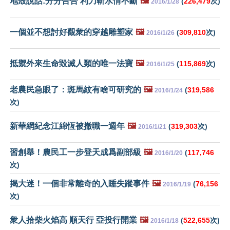
地殼說話:分分合合 利刀斬水情不斷
🖼️
(
226,479
次)
2016/1/28
一個並不想討好觀衆的穿越雕塑家
🖼️
(
309,810
次)
2016/1/26
抵禦外來生命毀滅人類的唯一法寶
🖼️
(
115,869
次)
2016/1/25
老農民急眼了：斑馬紋有啥可研究的
🖼️
(
319,586
2016/1/24
次)
新華網紀念江綿恆被撤職一週年
🖼️
(
319,303
次)
2016/1/21
習創舉！農民工一步登天成爲副部級
🖼️
(
117,746
2016/1/20
次)
揭大迷！一個非常離奇的入睡失蹤事件
🖼️
(
76,156
2016/1/19
次)
衆人拾柴火焰高 順天行 亞投行開業
🖼️
(
522,655
次)
2016/1/18