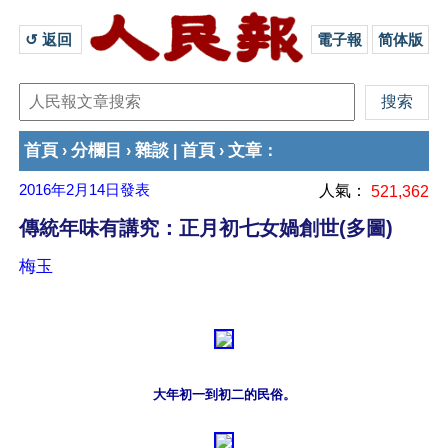
↺ 返回 
電子報
简体版
首頁
分欄目
雜談
首頁
文章
›
›
|
›
：
2016年2月14日
發表
人氣：
521,362
傳統年味有講究：正月初七女媧創世(多圖)
梅玉
大年初一到初二的民俗。