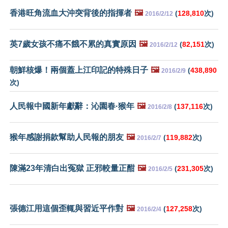
香港旺角流血大沖突背後的指揮者
🖼️
(
128,810
次)
2016/2/12
英7歲女孩不痛不餓不累的真實原因
🖼️
(
82,151
次)
2016/2/12
朝鮮核爆！兩個蓋上江印記的特殊日子
🖼️
(
438,890
2016/2/9
次)
人民報中國新年獻辭：沁園春·猴年
🖼️
(
137,116
次)
2016/2/8
猴年感謝捐款幫助人民報的朋友
🖼️
(
119,882
次)
2016/2/7
陳滿23年清白出冤獄 正邪較量正酣
🖼️
(
231,305
次)
2016/2/5
張德江用這個歪輒與習近平作對
🖼️
(
127,258
次)
2016/2/4