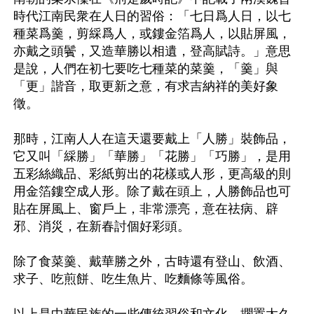
時代江南民衆在人日的習俗：「七日爲人日，以七
種菜爲羹，剪綵爲人，或鏤金箔爲人，以貼屏風，
亦戴之頭鬢，又造華勝以相遺，登高賦詩。」意思
是說，人們在初七要吃七種菜的菜羹，「羹」與
「更」諧音，取更新之意，有求吉納祥的美好象
徵。

那時，江南人人在這天還要戴上「人勝」裝飾品，
它又叫「綵勝」「華勝」「花勝」「巧勝」，是用
五彩絲織品、彩紙剪出的花樣或人形，更高級的則
用金箔鏤空成人形。除了戴在頭上，人勝飾品也可
貼在屏風上、窗戶上，非常漂亮，意在祛病、辟
邪、消災，在新春討個好彩頭。

除了食菜羹、戴華勝之外，古時還有登山、飲酒、
求子、吃煎餅、吃生魚片、吃麵條等風俗。
