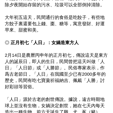
除夕夜開始存留的污水、垃圾可以全部倒掉清除。

大年初五這天，民間通行的食俗是吃餃子，有些地
方餃子裏還要包上錢、棗、糖等，寓意發財、好運
早來、甜蜜和美。

◎ 
正月初七「人日」：女媧造東方人
2月14日是農曆丙申年的正月初七，傳說這天是東方
人的誕辰日，即人的生日，民間曾把這天叫做「人
日」「人日節」或「人勝節」。民俗專家表示，作
爲古老節日，「人日」在我國至少已有2000多年的
歷史，民間有吃七寶羹祈福納吉、佩戴「人勝」討
好彩頭等習俗。

「人日」源於古老的創世傳說。據說，遠古時期地
球上並沒有生物，女媧決定創世，她在七天內每天
造出一種生物，前六天誕生了雞、犬、豕（豬）、