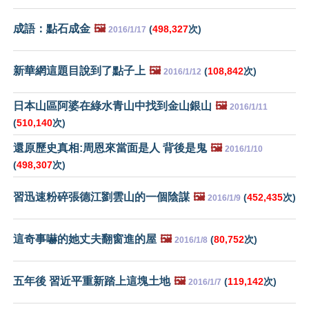
成語：點石成金
🖼️
(
498,327
次)
2016/1/17
新華網這題目說到了點子上
🖼️
(
108,842
次)
2016/1/12
日本山區阿婆在綠水青山中找到金山銀山
🖼️
2016/1/11
(
510,140
次)
還原歷史真相:周恩來當面是人 背後是鬼
🖼️
2016/1/10
(
498,307
次)
習迅速粉碎張德江劉雲山的一個陰謀
🖼️
(
452,435
次)
2016/1/9
這奇事嚇的她丈夫翻窗進的屋
🖼️
(
80,752
次)
2016/1/8
五年後 習近平重新踏上這塊土地
🖼️
(
119,142
次)
2016/1/7