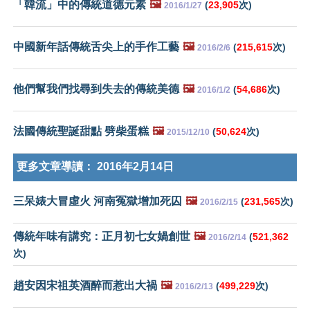
「韓流」中的傳統道德元素
🖼️
(
23,905
次)
2016/1/27
中國新年話傳統舌尖上的手作工藝
🖼️
(
215,615
次)
2016/2/6
他們幫我們找尋到失去的傳統美德
🖼️
(
54,686
次)
2016/1/2
法國傳統聖誕甜點 劈柴蛋糕
🖼️
(
50,624
次)
2015/12/10
更多文章導讀：
2016年2月14日
三呆婊大冒虛火 河南冤獄增加死囚
🖼️
(
231,565
次)
2016/2/15
傳統年味有講究：正月初七女媧創世
🖼️
(
521,362
2016/2/14
次)
趙安因宋祖英酒醉而惹出大禍
🖼️
(
499,229
次)
2016/2/13