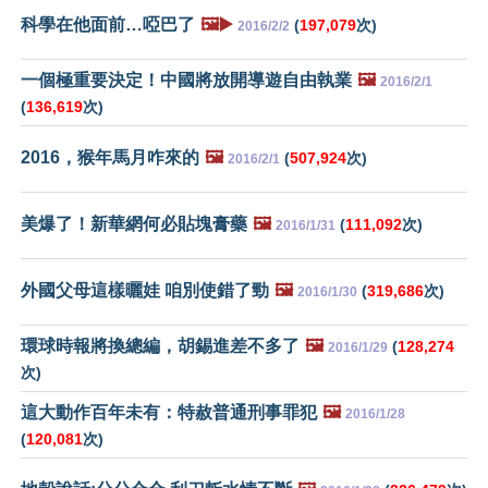
科學在他面前…啞巴了
🖼️▶️
(
197,079
次)
2016/2/2
一個極重要決定！中國將放開導遊自由執業
🖼️
2016/2/1
(
136,619
次)
2016，猴年馬月咋來的
🖼️
(
507,924
次)
2016/2/1
美爆了！新華網何必貼塊膏藥
🖼️
(
111,092
次)
2016/1/31
外國父母這樣曬娃 咱別使錯了勁
🖼️
(
319,686
次)
2016/1/30
環球時報將換總編，胡錫進差不多了
🖼️
(
128,274
2016/1/29
次)
這大動作百年未有：特赦普通刑事罪犯
🖼️
2016/1/28
(
120,081
次)