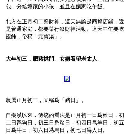
包，分給孃家的小孩，並且在孃家吃午飯。 

北方在正月初二祭財神，這天無論是商貿店鋪，還
是普通家庭，都要舉行祭財神活動。這天中午要吃
餛飩，俗稱「元寶湯」。

大年初三，肥豬拱門。女婿看望老丈人。
農曆正月初三，又稱爲「豬日」。 

自秦漢以來，傳統的看法是正月初一日爲雞日，初
二日爲狗日，初三日爲豬日，初四日爲羊日，初五
日爲牛日，初六日爲馬日，初七日爲人日。
