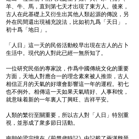
羊、牛、馬，直到第七天才出現了東方人。後來，
古人在此基礎上又衍生出其他人類起源的傳說，另
外在民間還出現補充說法，比如初九爲「天日」，
初十爲「地日」。

「人日」這一天的民俗活動較早出現在古人的占卜
生活中。現代的人對此已經一無所知了。

一位研究民俗的專家說，作爲中國傳統文化的重要
方面，天地人對應合一的理念素來被人推崇，古人
相信正月的天氣的好壞會影響這一年的運程。初七
也不例外。相傳這一天如果天氣晴好、人事和悅，
就意味着新的一年裏人丁興旺、吉祥平安。 

人類的繁衍至關重要，所以古人對「人日」特別重
視，並形成了衆多節日活動。

南朝的梁宗懍在《荊楚歲時記》中記載了兩漢魏晉