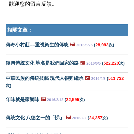
歡迎您的留言反饋。
相關文章：
傳奇小村莊––重視衛生的傳統
🖼️
(
28,993
次)
2016/6/25
復興傳統文化 地名是我們回家的路
🖼️
(
522,229
次)
2016/6/5
中華民族的傳統技藝 現代人很難繼承
🖼️
(
511,732
2016/4/3
次)
年味就是家鄉味
🖼️
(
22,595
次)
2016/2/12
傳統文化 八德之一的「悌」
🖼️
(
24,357
次)
2016/2/2