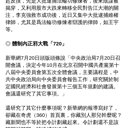
起反撲，先是大批逮捕法輪功修煉者，後來陰謀被
揭穿，又利用股市大跌來轉移全民對告江大潮的關
注，李克強救市成功後，近日又集中大批逮捕維權
律師，尤其是爲法輪功修煉者辯護的律師，如王宇
等。 

◎ 
體制內正邪大戰「720」
新華網7月20日頭版頭條說「中央政治局7月20日召
開會議，決定今年10月在北京召開中國共產黨第十
八屆中央委員會第五次全體會議，主要議程是，中
共中央政治局向中央委員會報告工作，研究關於制
定國民經濟和社會發展第十三個五年規劃的建議。
會議還研究了其它事項。」 

還研究了其它什麼事項呢？新華網的報導寫好了，
卻藏在奇虎（360）首頁裏，你藏別人那兒幹麼呢？
藏新聞也不等於把令計劃藏起來。令計劃還不是該