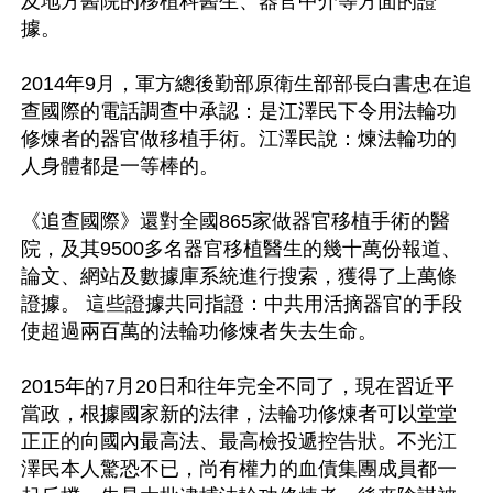
及地方醫院的移植科醫生、器官中介等方面的證
據。

2014年9月，軍方總後勤部原衛生部部長白書忠在追
查國際的電話調查中承認：是江澤民下令用法輪功
修煉者的器官做移植手術。江澤民說：煉法輪功的
人身體都是一等棒的。

《追查國際》還對全國865家做器官移植手術的醫
院，及其9500多名器官移植醫生的幾十萬份報道、
論文、網站及數據庫系統進行搜索，獲得了上萬條
證據。 這些證據共同指證：中共用活摘器官的手段
使超過兩百萬的法輪功修煉者失去生命。 

2015年的7月20日和往年完全不同了，現在習近平
當政，根據國家新的法律，法輪功修煉者可以堂堂
正正的向國內最高法、最高檢投遞控告狀。不光江
澤民本人驚恐不已，尚有權力的血債集團成員都一