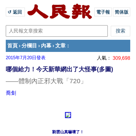
↺ 返回 
電子報
简体版
首頁
分欄目
內幕
文章
›
›
›
：
2015年7月20日
發表
人氣：
309,698
哪個給力！今天新華網出了大怪事(多圖)
——體制內正邪大戰「720」
喬劁
劉雲山真嚇壞了！