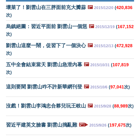
壞菜了！劉雲山在三胖面前充大瓣蒜
🖼️
(
420,836
2015/12/20
次)
烏鎮絕圖：習近平面前 劉雲山一個慫
🖼️
(
167,152
2015/12/19
次)
劉雲山這麼一鬧，促習下了一個決心
🖼️
(
472,928
2015/12/13
次)
五中全會結束當天 劉雲山急泄內幕
🖼️
(
107,819
2015/10/31
次)
這則要聞 劉雲山咋不許新華網刊登
🖼️
(
97,041
次)
2015/10/6
沒戲！劉雲山李鴻忠合夥兒玩王岐山
🖼️
(
88,989
次)
2015/9/28
習近平建英文臉書 劉雲山搗亂難
🖼️▶️
(
197,675
次)
2015/9/26