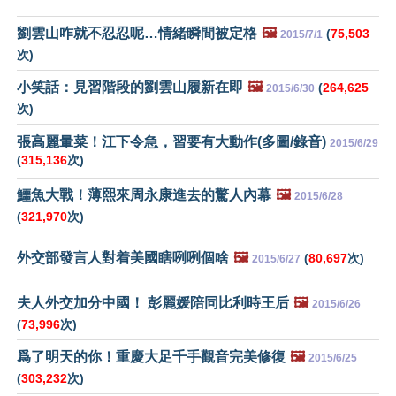
劉雲山咋就不忍忍呢…情緒瞬間被定格
🖼️
(
75,503
2015/7/1
次)
小笑話：見習階段的劉雲山履新在即
🖼️
(
264,625
2015/6/30
次)
張高麗暈菜！江下令急，習要有大動作(多圖/錄音)
2015/6/29
(
315,136
次)
鱷魚大戰！薄熙來周永康進去的驚人內幕
🖼️
2015/6/28
(
321,970
次)
外交部發言人對着美國瞎咧咧個啥
🖼️
(
80,697
次)
2015/6/27
夫人外交加分中國！ 彭麗媛陪同比利時王后
🖼️
2015/6/26
(
73,996
次)
爲了明天的你！重慶大足千手觀音完美修復
🖼️
2015/6/25
(
303,232
次)