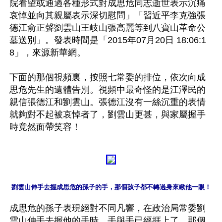
院看望或通過各種形式對成思危同志逝世表示沉痛
哀悼並向其親屬表示深切慰問」「習近平李克強張
德江俞正聲劉雲山王岐山張高麗等到八寶山革命公
墓送別」。發表時間是「2015年07月20日 18:06:1
8」，來源新華網。

下面的那個視頻裏，按照七常委的排位，依次向成
思危先生的遺體告別。視頻中最奇怪的是江澤民的
親信張德江和劉雲山。張德江沒有一絲沉重的表情
就夠對不起被哀悼者了，劉雲山更甚，與家屬握手
劉雲山伸手去握成思危的孫子的手，那個孩子都不轉過身來瞅他一眼！
成思危的孫子表現絕對不同凡響，在政治局常委劉
雲山伸手去握他的手時，手與手已經捱上了，那個