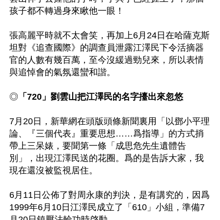
孩子都不轉過身來瞅他一眼！

張高麗平時就不太會笑，再加上6月24日在哈薩克斯
坦對《追查國際》的調查員泄露江澤民下令活摘器
官的人數有幾百萬，至今沒緩過勁兒來，所以表情
與追悼會的氣氛還蠻和諧。

◎
「720」劉雲山把江澤民的名字擡出來忽悠
7月20日，新華網在頭版頭條新聞裏用「以鄧小平理
論、『三個代表』重要思想……爲指導」的方式捎
帶上三呆婊，要聞第一條「成思危先生遺體告
別」，出現江澤民送的花圈。爲的是告訴大家，我
現在還沒被監視居住。

6月11日公佈了對周永康的判決，是有講究的，因爲
1999年6月10日江澤民成立了「610」小組，準備7
月20日鎮壓法輪功時啓動。  
