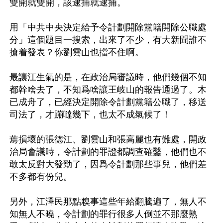
雙開就雙開，該逮捕就逮捕。

用「中共中央決定給予令計劃開除黨籍開除公職處
分」這個題目一搜索，出來了不少，有大新聞誰不
搶着發表？你劉雲山也擋不住啊。

最讓江生氣的是，在政治局審議時，他們幾個不知
都幹啥去了，不知爲啥讓王岐山的報告通過了。木
已成舟了，已經決定開除令計劃黨籍公職了，移送
司法了，才蹦噠幾下，也太不成氣候了！

蔫損壞的張德江、劉雲山和張高麗也有難處，開政
治局會議時，令計劃的罪證都調查確鑿，他們也不
敢太反對大發勁了，因爲令計劃那些事兒，他們差
不多都有份兒。

另外，江澤民那點糗事這些年給翻騰遍了，無人不
知無人不曉，令計劃的罪行很多人倒並不那麼熟