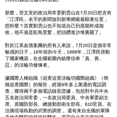
那麼，管文宣的政治局常委劉雲山在7月20日把含有
「江澤民」名字的新聞放到新華網最最顯著位置，
想幹麼？其實劉雲山也不知道自己到底能幹成個
啥，他不過是鴕鳥受驚，把頭鑽進沙堆裏罷了。 

對於江系血債集團的所有人來說，7月20日是個非常
敏感的日子，16年前的今天，1999年，江澤民啓動
了國家機器，在全國範圍內鎮壓信奉「真、善、
忍」的法輪功修煉者。

據國際人權組織《追查迫害法輪功國際組織》（簡
稱追查國際）的報告，經過9年多上萬通的電話調
查，獲得兩千多個電話錄音證據，包括對中共中央
五名政治局常委，一名政治局委員、中央軍委副主
席、原國防部長、總後勤部衛生部長、610官員、在
活摘現場執勤的武警的調查， 還有來自全國的軍隊