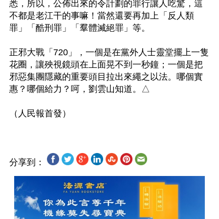
悉，所以，公佈出來的令計劃的罪行讓人吃驚，這
不都是老江干的事嘛！當然還要再加上「反人類
罪」「酷刑罪」「羣體滅絕罪」等。

正邪大戰「720」，一個是在黨外人士靈堂擺上一隻
花圈，讓殃視鏡頭在上面晃不到一秒鐘；一個是把
邪惡集團隱藏的重要頭目拉出來繩之以法。哪個實
惠？哪個給力？呵，劉雲山知道。△

分享到：