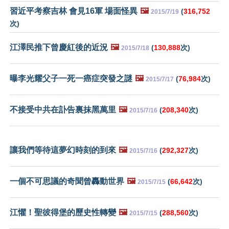
習近平考察吉林 會見16軍 場面怪異
🖼️
(
316,752
2015/7/19
次)
江澤民推下曾慶紅後的近況
🖼️
(
130,888
次)
2015/7/18
曝李光耀父子一死一癌症突發之謎
🖼️
(
76,984
次)
2015/7/17
不接受中共在訃告裏抹黑萬里
🖼️
(
208,340
次)
2015/7/16
讓我們等待這夢幻時刻的到來
🖼️
(
292,327
次)
2015/7/16
一個不可思議的奇聞曾轟動世界
🖼️
(
66,642
次)
2015/7/15
江懼！聖彼得堡的歷史性轉變
🖼️
(
288,560
次)
2015/7/15