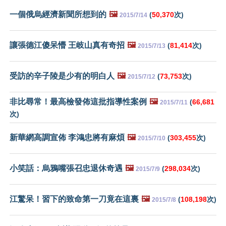
一個俄烏經濟新聞所想到的
🖼️
(
50,370
次)
2015/7/14
讓張德江傻呆懵 王岐山真有奇招
🖼️
(
81,414
次)
2015/7/13
受訪的辛子陵是少有的明白人
🖼️
(
73,753
次)
2015/7/12
非比尋常！最高檢發佈這批指導性案例
🖼️
(
66,681
2015/7/11
次)
新華網高調宣佈 李鴻忠將有麻煩
🖼️
(
303,455
次)
2015/7/10
小笑話：烏鴉嘴張召忠退休奇遇
🖼️
(
298,034
次)
2015/7/9
江驚呆！習下的致命第一刀竟在這裏
🖼️
(
108,198
次)
2015/7/8