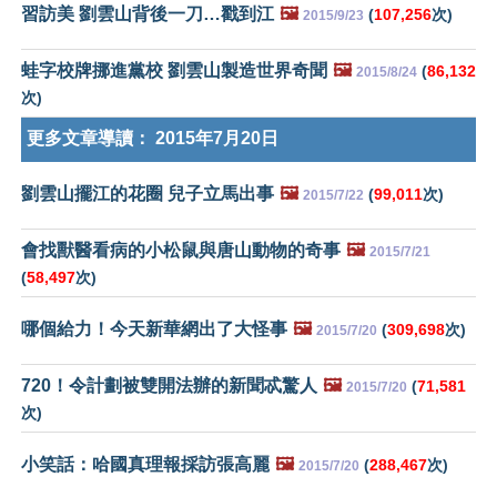
習訪美 劉雲山背後一刀…戳到江
🖼️
(
107,256
次)
2015/9/23
蛙字校牌挪進黨校 劉雲山製造世界奇聞
🖼️
(
86,132
2015/8/24
次)
更多文章導讀：
2015年7月20日
劉雲山擺江的花圈 兒子立馬出事
🖼️
(
99,011
次)
2015/7/22
會找獸醫看病的小松鼠與唐山動物的奇事
🖼️
2015/7/21
(
58,497
次)
哪個給力！今天新華網出了大怪事
🖼️
(
309,698
次)
2015/7/20
720！令計劃被雙開法辦的新聞忒驚人
🖼️
(
71,581
2015/7/20
次)
小笑話：哈國真理報採訪張高麗
🖼️
(
288,467
次)
2015/7/20