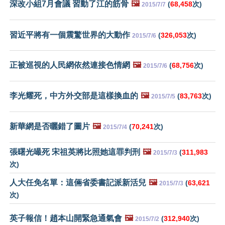
深改小組7月會議 習動了江的筋骨
🖼️
(
68,458
次)
2015/7/7
習近平將有一個震驚世界的大動作
(
326,053
次)
2015/7/6
正被巡視的人民網依然連接色情網
🖼️
(
68,756
次)
2015/7/6
李光耀死，中方外交部是這樣換血的
🖼️
(
83,763
次)
2015/7/5
新華網是否曬錯了圖片
🖼️
(
70,241
次)
2015/7/4
張曙光嘬死 宋祖英將比照她這罪判刑
🖼️
(
311,983
2015/7/3
次)
人大任免名單：這倆省委書記派新活兒
🖼️
(
63,621
2015/7/3
次)
英子報信！趙本山開緊急通氣會
🖼️
(
312,940
次)
2015/7/2