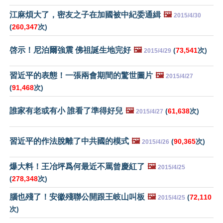
江麻煩大了，密友之子在加國被中紀委通緝
🖼️
2015/4/30
(
260,347
次)
啓示！尼泊爾強震 佛祖誕生地完好
🖼️
(
73,541
次)
2015/4/29
習近平的表態！一張兩會期間的驚世圖片
🖼️
2015/4/27
(
91,468
次)
誰家有老或有小 誰看了準得好兒
🖼️
(
61,638
次)
2015/4/27
習近平的作法脫離了中共國的模式
🖼️
(
90,365
次)
2015/4/26
爆大料！王冶坪爲何最近不罵曾慶紅了
🖼️
2015/4/25
(
278,348
次)
腦也殘了！安徽殘聯公開跟王岐山叫板
🖼️
(
72,110
2015/4/25
次)