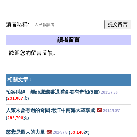
讀者暱稱:
讀者留言
歡迎您的留言反饋。
相關文章：
拍案叫絕！貓頭鷹蝶嚇退捕食者有奇招(5圖)
2015/7/30
(
291,007
次)
人類未曾有過的奇聞 老江中南海大戰羣鷹
🖼️
2014/10/7
(
292,706
次)
慈悲是最大的力量
🖼️
(
39,146
次)
2014/7/8