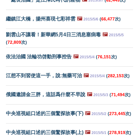
2015/5/7
繼鎮江大橋，揚州喜現七彩祥雲
🖼️
(
66,477
次)
2015/5/6
劉雲山不讓看！新華網5月4日三消息塞病毒
🖼️
2015/5/5
(
72,809
次)
依法治國 法輪功啓動刑事控告
🖼️
(
76,151
次)
2015/5/4
江想不到習使這一手，說:無藥可治
🖼️
(
282,153
次)
2015/5/4
俄國邀請金三胖，這話爲什麼不早說
🖼️
(
71,494
次)
2015/5/3
中央巡視組口述的三個驚探故事(下)
🖼️
(
273,445
次)
2015/5/2
中央巡視組口述的三個驚探故事(上)
🖼️
(
278,919
次)
2015/5/1