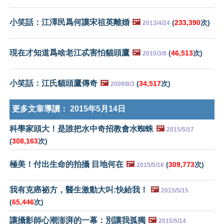
小笑話：江澤民爲何讓宋祖英離婚
🖼️
(
233,390
次)
2013/4/24
現在才知道爲啥老江忒害怕貓頭鷹
🖼️
(
46,513
次)
2010/3/9
小笑話：江氏貓頭鷹傳奇
🖼️
(
34,517
次)
2009/8/3
更多文章導讀：
2015年5月14日
科學家頭大！是誰把水中奇招教會水蜘蛛
🖼️
2015/5/17
(
308,163
次)
極美！付出生命的拍攝 目地何在
🖼️
(
309,773
次)
2015/5/16
我有克癌祕方，醫生激動大叫:快給我！
🖼️
2015/5/15
(
65,446
次)
讓攝影師心潮澎湃的一幕：別讓我孤獨
🖼️
2015/5/14