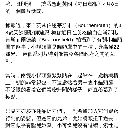
強、孤則弱」，讓我想起英國《每日郵報》4月8日
的一個圖片新聞。

據報道，來自英國伯恩茅斯市（Bournemouth）的4
8歲業餘攝影師迪恩-梅森近日在英格蘭白金漢郡比
肯斯菲爾德鎮（Beaconsfield）拍攝到了有關小貓頭
鷹的趣事，小貓頭鷹是貓頭鷹中的一種，身高僅22
釐米。 這個系列片特別像當今各國政府之間的互
動。

當時，兩隻小貓頭鷹緊緊貼在一起站在一處枯樹樁
上，顯的非常親熱。不遠處站着另一隻小貓頭鷹，
不眨眼的看着它們親密無間的樣子，簡直羨慕到了
極點。

只見它亦步亦趨靠近它們，一副希望加入它們親密
行列的姿態。但是它的兄弟一開始將頭扭了過去，
對它似乎有點兒嫌棄。小可憐兒沒有退縮，索性走