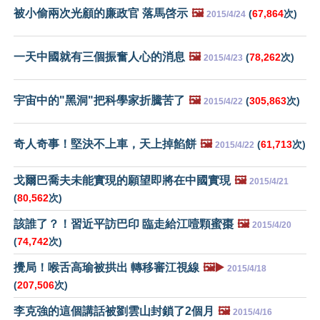
被小偷兩次光顧的廉政官 落馬啓示
🖼️
(
67,864
次)
2015/4/24
一天中國就有三個振奮人心的消息
🖼️
(
78,262
次)
2015/4/23
宇宙中的"黑洞"把科學家折騰苦了
🖼️
(
305,863
次)
2015/4/22
奇人奇事！堅決不上車，天上掉餡餅
🖼️
(
61,713
次)
2015/4/22
戈爾巴喬夫未能實現的願望即將在中國實現
🖼️
2015/4/21
(
80,562
次)
該誰了？！習近平訪巴印 臨走給江噎顆蜜棗
🖼️
2015/4/20
(
74,742
次)
攪局！喉舌高瑜被拱出 轉移審江視線
🖼️▶️
2015/4/18
(
207,506
次)
李克強的這個講話被劉雲山封鎖了2個月
🖼️
2015/4/16