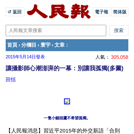
↺ 返回 
電子報
简体版
首頁
分欄目
寰宇
文章
›
›
›
：
2015年5月14日
發表
人氣：
305,058
讓攝影師心潮澎湃的一幕：別讓我孤獨(多圖)
田恬
一隻小貓頭鷹不希望孤獨。
【人民報消息】習近平2015年的外交新語「合則