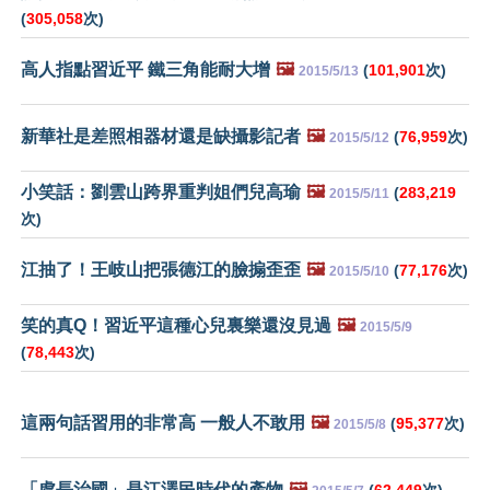
(
305,058
次)
高人指點習近平 鐵三角能耐大增
🖼️
(
101,901
次)
2015/5/13
新華社是差照相器材還是缺攝影記者
🖼️
(
76,959
次)
2015/5/12
小笑話：劉雲山跨界重判姐們兒高瑜
🖼️
(
283,219
2015/5/11
次)
江抽了！王岐山把張德江的臉搧歪歪
🖼️
(
77,176
次)
2015/5/10
笑的真Q！習近平這種心兒裏樂還沒見過
🖼️
2015/5/9
(
78,443
次)
這兩句話習用的非常高 一般人不敢用
🖼️
(
95,377
次)
2015/5/8
「處長治國」是江澤民時代的產物
🖼️
(
62,449
次)