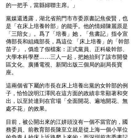
的一把手，當縣婦聯主席。」
黨媒還透露，湖北省荊門市市委原書記焦俊賢，也
是「在床上培養幹部」的能手。他的情婦陳麗原是
「三陪女」。爲了「培養」她，「焦書記」指令宣
傳部長和組織部長，爲這位 「床上培養」的「幹部
苗子」，僞造了假檔案：正式黨員、正科級幹部、
大學本科學歷……三人一起，把她抬到了該市開發
區文化、廣播電視、新聞出版三個局的副局長寶
座。
這兩個省下屬的市長在床上培養出黨的女幹部的例
子，恰恰說明江澤民在這方面的政績非常顯著和突
出，以至於達到在官場「全面開花、遍地開花、無
處不花」的效果。
目前，被公開出來的江姘頭沒有一個不當官的，國
務委員、前教育部長陳至立就是從上海一個小單位
的負責人抄床上近路爬上來的；而深圳前市委書記