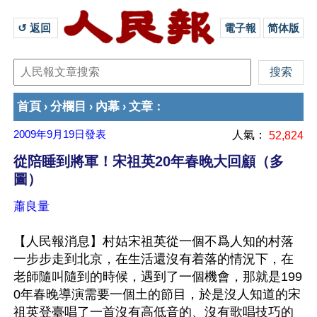
↺ 返回 
電子報
简体版
首頁
分欄目
內幕
文章
›
›
›
：
2009年9月19日
發表
人氣：
52,824
從陪睡到將軍！宋祖英20年春晚大回顧（多
圖）
蕭良量
【人民報消息】村姑宋祖英從一個不爲人知的村落
一步步走到北京，在生活還沒有着落的情況下，在
老師隨叫隨到的時候，遇到了一個機會，那就是199
0年春晚導演需要一個土的節目，於是沒人知道的宋
祖英登臺唱了一首沒有高低音的、沒有歌唱技巧的