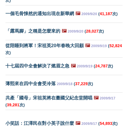
次)
一個毛骨悚然的通知出現在新華網
🖼️
(
41,187
次)
2009/9/20
「露馬腳」之稱是怎麼來的
🖼️
(
28,027
次)
2009/9/20
從陪睡到將軍！宋祖英20年春晚大回顧
🖼️
(
52,824
2009/9/19
次)
十七屆四中全會解決了燃眉之急
🖼️
(
24,787
次)
2009/9/19
薄熙來在四中全會受冷落
(
37,229
次)
2009/9/18
共產「國母」宋祖英將在臺國父紀念堂開唱
🖼️
2009/9/17
(
39,281
次)
小笑話：江澤民在對小英子說什麼
🖼️
(
54,893
次)
2009/9/17