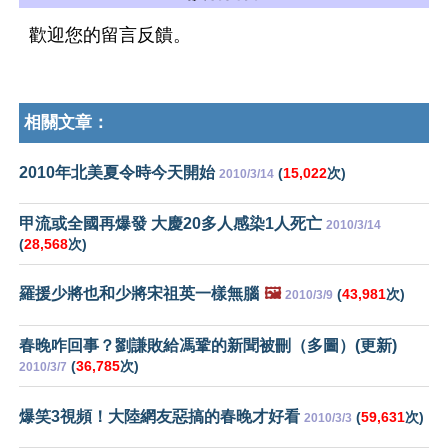
歡迎您的留言反饋。
相關文章：
2010年北美夏令時今天開始
(
15,022
次)
2010/3/14
甲流或全國再爆發 大慶20多人感染1人死亡
2010/3/14
(
28,568
次)
羅援少將也和少將宋祖英一樣無腦
🖼️
(
43,981
次)
2010/3/9
春晚咋回事？劉謙敗給馮鞏的新聞被刪（多圖）(更新)
(
36,785
次)
2010/3/7
爆笑3視頻！大陸網友惡搞的春晚才好看
(
59,631
次)
2010/3/3