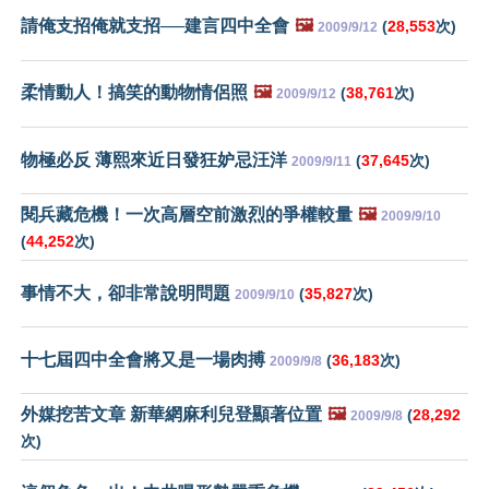
請俺支招俺就支招──建言四中全會
🖼️
(
28,553
次)
2009/9/12
柔情動人！搞笑的動物情侶照
🖼️
(
38,761
次)
2009/9/12
物極必反 薄熙來近日發狂妒忌汪洋
(
37,645
次)
2009/9/11
閱兵藏危機！一次高層空前激烈的爭權較量
🖼️
2009/9/10
(
44,252
次)
事情不大，卻非常說明問題
(
35,827
次)
2009/9/10
十七屆四中全會將又是一場肉搏
(
36,183
次)
2009/9/8
外媒挖苦文章 新華網麻利兒登顯著位置
🖼️
(
28,292
2009/9/8
次)