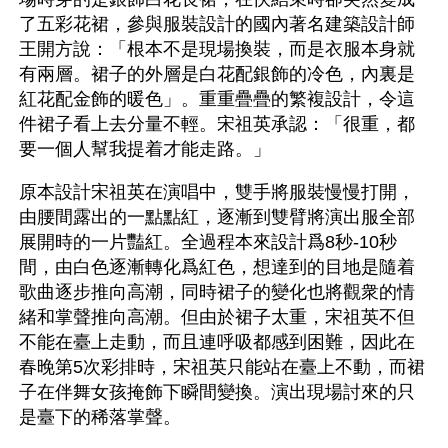
了五彩花裙，參與服裝設計的國內著名建築設計師
王開方說：「根本不是現場換裝，而是衣服本身就
有兩層。裙子的外層是白花配銀飾的冷色，內裏是
紅花配金飾的暖色」。重重疊疊的繁複設計，令這
件裙子看上去分量不輕。宋祖英承認：「很重，都
要一個人幫我提着才能走路。」 
原本設計宋祖英在演唱中，雙手將服裝慢慢打開，
由腰間露出的一點點紅，逐漸到雙臂將演出服全部
展開時的一片豔紅。全過程本來設計爲8秒-10秒
間，由白色逐漸轉化爲紅色，想達到的目地是隨着
歌曲逐步推向高潮，同時裙子的變化也將觀衆的情
緒和掌聲推向高潮。但由於裙子太重，宋祖英不但
不能在臺上走動，而且連呼吸都感到困難，因此在
春晚第5次彩排時，宋祖英只能站在臺上不動，而裙
子在伴舞女孩掩飾下瞬間變換。演出現場討來的只
是臺下的稀落掌聲。