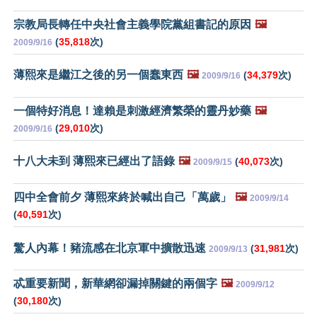
宗教局長轉任中央社會主義學院黨組書記的原因
🖼️
(
35,818
次)
2009/9/16
薄熙來是繼江之後的另一個蠢東西
🖼️
(
34,379
次)
2009/9/16
一個特好消息！達賴是刺激經濟繁榮的靈丹妙藥
🖼️
(
29,010
次)
2009/9/16
十八大未到 薄熙來已經出了語錄
🖼️
(
40,073
次)
2009/9/15
四中全會前夕 薄熙來終於喊出自己「萬歲」
🖼️
2009/9/14
(
40,591
次)
驚人內幕！豬流感在北京軍中擴散迅速
(
31,981
次)
2009/9/13
忒重要新聞，新華網卻漏掉關鍵的兩個字
🖼️
2009/9/12
(
30,180
次)