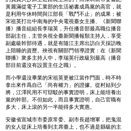
黃麗滿從電子工業部的生活祕書成爲黨的高官，就
是利用午休時間與江部長「戰鬥不止」的成果；被
宋祖英打出中南海的中央電視臺女主播、《新聞聯
播》播音組組長李瑞英，升任播音部最高職位播音
部副主任，主管央視全臺新聞播報類主持人，享受
副處級幹部待遇，就是有隨江主席出訪白天採訪晚
上陪睡的資歷。殃視有關部門領導證實：在《新聞
聯播》衆多主持人中，李瑞英行政級別最高（播音
部目前還沒有設置主任之職）。
而小學還沒畢業的宋祖英更被江當作門面，時不時
拿出來作爲自己「尚有權力」的證據。從村姑到少
將，江澤民用不可辯駁的事實證明，床上能培養出
黨的幹部。不但如此，而且事實證明，自己官職有
多大，床上滾的另一半能得多大實惠。
安徽省宣城市市委原常委、副市長趙增軍，把鬼混
的女人從床上培養到主席臺上，也不過是縣級的主