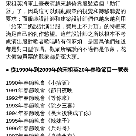
宋祖英將軍上臺表演越來越倚靠服裝這個「助行
器」了，因爲這可以錯亂觀衆的視覺和轉移聽覺的
要求；而服裝設計師和建築設計師們也越來越利用
「給宋二奶設計演出服，費用上不封頂」的特權來
滿足自己的創作慾望。這些設計師之所以根本不考
慮演出服對歌者歌唱時有何麻煩，是因爲他們知道
都是對口型假唱。觀衆所稱讚的不過都是假象，花
大價錢買票的觀衆都是冤大頭。
● 
從1990年到2009年的宋祖英20年春晚節目一覽表
1990年春節晚會《小揹簍》
1991年春節晚會《節日夜晚
1992年春節晚會《等你來》
1993年春節晚會《除夕三喜》
1994年春節晚會《長大後我成了你》
1995年春節晚會《辣妹子》
1996年春節晚會《兵哥哥》