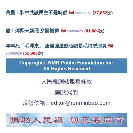
萬里：和中共談民主不是時候
🖼️
(
37,652
次)
2009/8/30
酷！薄熙來新照 穿開襠褲
🖼️
(
41,864
次)
2009/8/29
年年死「毛澤東」 唐國強激動否認是毛特型演員
🖼️
(
52,686
次)
2009/8/29
Copyright© RMB Public Foundation Inc.
All Rights Reserved
人民報網站服務條款
關於我們
反饋信箱：
editor@renminbao.com