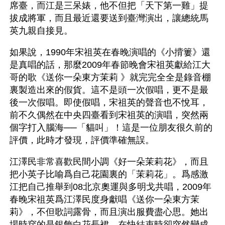
席臺，而江是三呆婊，他不但把「天下第一雞」提
拔成將軍，而且最近還要送到臺灣演出，讓總統馬
英九親自接見。
如果說，1990年宋祖英在春晚演唱的《小揹簍》還
是真唱的話，那麼2009年春節晚會宋祖英獻給江大
哥的歌《送你一朵東方茉莉 》就完完全全是錄音棚
裏製造出來的假貨。這不是頭一次假唱，更不是最
後一次假唱。即使假唱，宋祖英的聲音也不悅耳，
前不久偶然在中央四臺看到宋祖英的演唱，突然兩
個字打入腦海──「貓叫」！這是一位朋友很久前的
評價，此時才發現，評價準確無誤。
江澤民非常喜歡民間小調《好一朵茉莉花》，而且
把小英子比喻爲自己花園裏的「茉莉花」。爲感激
江把自己推舉到08北京奧運與多明戈共唱，2009年
春晚宋祖英爲江澤民度身獻唱《送你一朵東方茉
莉》，不但歌詞露骨，而且演出服費盡心思。她出
場時穿的是銀飾白花長裙，在快結束時卻突然變成