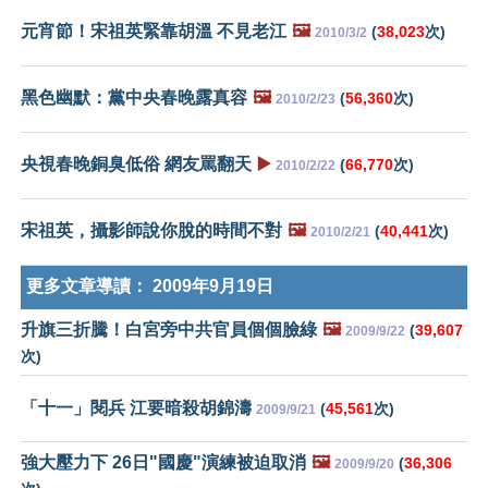
元宵節！宋祖英緊靠胡溫 不見老江
🖼️
(
38,023
次)
2010/3/2
黑色幽默：黨中央春晚露真容
🖼️
(
56,360
次)
2010/2/23
央視春晚銅臭低俗 網友罵翻天
▶️
(
66,770
次)
2010/2/22
宋祖英，攝影師說你脫的時間不對
🖼️
(
40,441
次)
2010/2/21
更多文章導讀：
2009年9月19日
升旗三折騰！白宮旁中共官員個個臉綠
🖼️
(
39,607
2009/9/22
次)
「十一」閱兵 江要暗殺胡錦濤
(
45,561
次)
2009/9/21
強大壓力下 26日"國慶"演練被迫取消
🖼️
(
36,306
2009/9/20