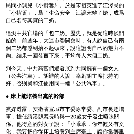
民間小調兒《小揹簍》。於是宋祖英進了江澤民的
「小揹簍」，爲了生命安全，江讓宋離了婚，成爲
自己名符其實的二奶。
追溯中共官場的「包二奶」歷史，就是從這時候開
始的。前些年，大連市委開會時，有人說自己有兩
個二奶都感到抬不起頭來，說這證明自己的魅力不
夠。結果一圈發言下來，平均每人六個二奶。
到今天，中共高官們還發展到共同擁有一個女人
（公共汽車）。胡辦的人說，幸虧胡主席把持的
好，否則就和江使用同一輛「公共汽車」。
● 
床上能培養出黨的幹部
黨媒透露，安徽省宣城市市委原常委、副市長趙增
軍，擔任績溪縣縣長時與一20歲女子發生曖昧關
係。他得意的對女子說：「小乖乖，你年輕又有文
化，我要把你從床上培養到主席臺上，讓你當鄉里