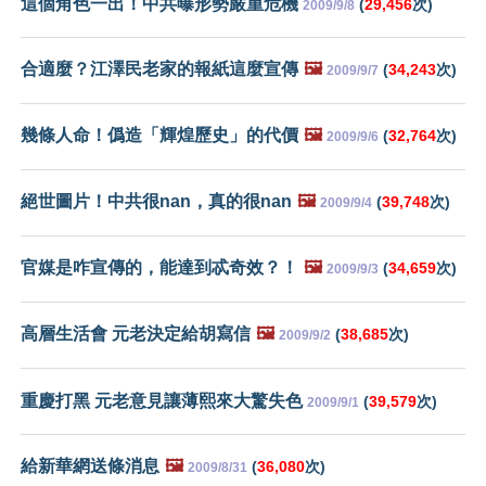
這個角色一出！中共曝形勢嚴重危機
(
29,456
次)
2009/9/8
合適麼？江澤民老家的報紙這麼宣傳
🖼️
(
34,243
次)
2009/9/7
幾條人命！僞造「輝煌歷史」的代價
🖼️
(
32,764
次)
2009/9/6
絕世圖片！中共很nan，真的很nan
🖼️
(
39,748
次)
2009/9/4
官媒是咋宣傳的，能達到忒奇效？！
🖼️
(
34,659
次)
2009/9/3
高層生活會 元老決定給胡寫信
🖼️
(
38,685
次)
2009/9/2
重慶打黑 元老意見讓薄熙來大驚失色
(
39,579
次)
2009/9/1
給新華網送條消息
🖼️
(
36,080
次)
2009/8/31