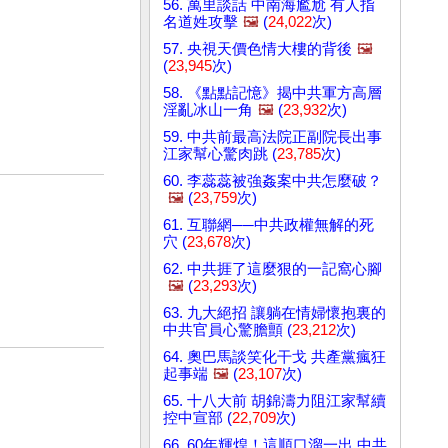
56. 萬里談話 中南海尷尬 有人指
名道姓攻擊
🖼️
(
24,022
次)
57. 央視天價色情大樓的背後
🖼️
(
23,945
次)
58. 《點點記憶》揭中共軍方高層
淫亂冰山一角
🖼️
(
23,932
次)
59. 中共前最高法院正副院長出事
江家幫心驚肉跳 (
23,785
次)
60. 李蕊蕊被強姦案中共怎麼破？
🖼️
(
23,759
次)
61. 互聯網──中共政權無解的死
穴 (
23,678
次)
62. 中共捱了這麼狠的一記窩心腳
🖼️
(
23,293
次)
63. 九大絕招 讓躺在情婦懷抱裏的
中共官員心驚膽顫 (
23,212
次)
64. 奧巴馬談笑化干戈 共產黨瘋狂
起事端
🖼️
(
23,107
次)
65. 十八大前 胡錦濤力阻江家幫續
控中宣部 (
22,709
次)
66. 60年輝煌！這順口溜一出 中共