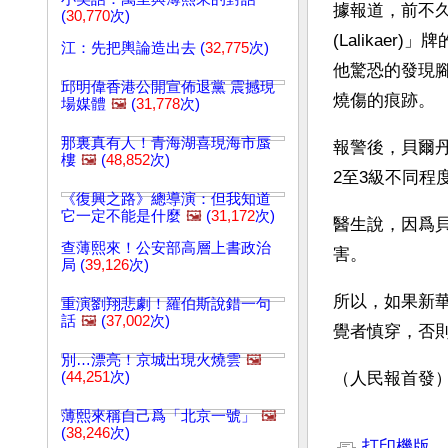
據報道，前不
(
30,770
次)
(Lalika
江：先把輿論造出去 (
32,775
次)
他驚恐的發現
邱明偉香港公開宣佈退黨 震撼現
燒傷的痕跡。
場媒體
🖼️
(
31,778
次)
那裏真有人！青海湖喜現海市蜃
報警後，貝爾
樓
🖼️
(
48,852
次)
2至3級不同程
《復興之路》總導演：但我知道
它一定不能是什麼
🖼️
(
31,172
次)
醫生說，因爲
查薄熙來！公安部高層上書政治
害。
局 (
39,126
次)
所以，如果新
重演劉翔悲劇！羅伯斯說錯一句
話
🖼️
(
37,002
次)
覺者慎穿，否
別…漂亮！京城出現火燒雲
🖼️
(
44,251
次)
（人民報首發
薄熙來稱自己爲「北京一號」
🖼️
文章網址: http://w
(
38,246
次)
打印機版