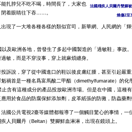
不能扎脖兒不吃不喝，時間長了，大家也
法國殘疾人貝爾丹雙腳被
，閉着眼睛往下吞……。
燒傷2至
又出現了一大堆各種各樣的類似官司，新華網、人民網的「輝
法國以及歐洲各地，曾發生了多起中國製造的「過敏鞋」事故
療過敏，而是不穿沒事，穿上就麻煩纏身。
者投訴說，穿了從中國進口的鞋以後皮膚紅腫，甚至引起嚴重
禍首是一種名爲富馬酸二甲酯（dimethylfumarate）的
起禁止含有這種成分的產品投放歐洲市場。但是在中國，這種
泛應用於食品的防腐保鮮添加劑，皮革紙張的防黴，防蟲藥劑
、法國公共電視2臺等媒體都報導了一個觸目驚心的事情，一
疾人貝爾丹（Beltan）雙腳鮮血淋淋，出現在鏡頭上。