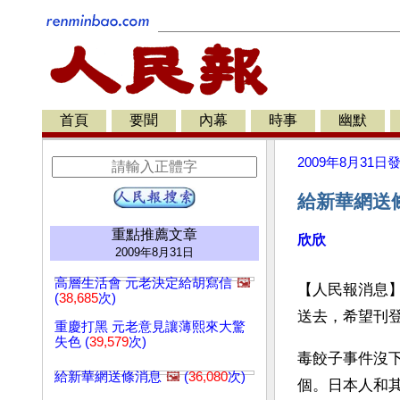
首頁
要聞
內幕
時事
幽默
2009年8月31日
給新華網送
重點推薦文章
欣欣
2009年8月31日
高層生活會 元老決定給胡寫信
🖼️
【人民報消息
(
38,685
次)
送去，希望刊
重慶打黑 元老意見讓薄熙來大驚
失色 (
39,579
次)
毒餃子事件沒
給新華網送條消息
🖼️
(
36,080
次)
個。日本人和