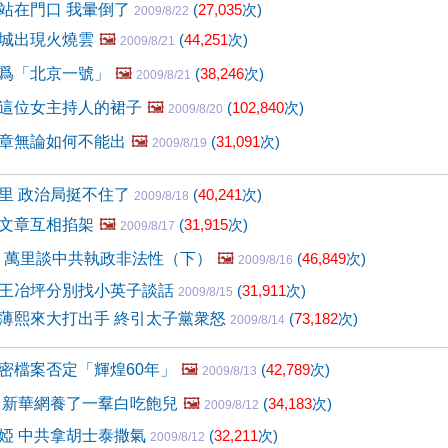
站在門口 我暈倒了
(
27,035
次)
2009/8/22
城出現火燒雲
🖼️
(
44,251
次)
2009/8/21
爲「北京一號」
🖼️
(
38,246
次)
2009/8/21
這位女主持人的裙子
🖼️
(
102,840
次)
2009/8/20
章無論如何不能出
🖼️
(
31,091
次)
2009/8/19
里 政治局挺不住了
(
40,241
次)
2009/8/18
文章互相掐架
🖼️
(
31,915
次)
2009/8/17
夕 萬里談中共執政非法性（下）
🖼️
(
46,849
次)
2009/8/16
王冶坪分別找小英子談話
(
31,911
次)
2009/8/15
薄熙來大打出手 終引太子黨衆怒
(
73,182
次)
2009/8/14
密檔案否定「輝煌60年」
🖼️
(
42,789
次)
2009/8/13
 新華網養了一羣白吃飽兒
🖼️
(
34,183
次)
2009/8/12
婭 中共拿胡士泰撒氣
(
32,211
次)
2009/8/12