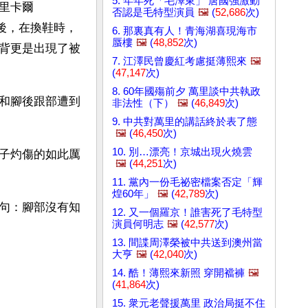
5. 年年死「毛澤東」 唐國強激動
里卡爾
否認是毛特型演員
🖼️
(
52,686
次)
時後，在換鞋時，
6. 那裏真有人！青海湖喜現海市
蜃樓
🖼️
(
48,852
次)
背更是出現了被
7. 江澤民曾慶紅考慮挺薄熙來
🖼️
(
47,147
次)
8. 60年國殤前夕 萬里談中共執政
和腳後跟部遭到
非法性（下）
🖼️
(
46,849
次)
9. 中共對萬里的講話終於表了態
🖼️
(
46,450
次)
10. 別…漂亮！京城出現火燒雲
子灼傷的如此厲
🖼️
(
44,251
次)
11. 黨內一份毛祕密檔案否定「輝
煌60年」
🖼️
(
42,789
次)
句：腳部沒有知
12. 又一個羅京！誰害死了毛特型
演員何明志
🖼️
(
42,577
次)
13. 間諜周澤榮被中共送到澳州當
大亨
🖼️
(
42,040
次)
14. 酷！薄熙來新照 穿開襠褲
🖼️
(
41,864
次)
15. 衆元老聲援萬里 政治局挺不住