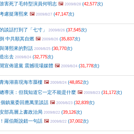
誰害死了毛特型演員何明志
🖼️
(
42,577
次)
2009/8/28
考慮挺薄熙來
🖼️
(
47,147
次)
2009/8/27
的談話打到了「七寸」
(
37,545
次)
2009/8/26
倒 中共順其自燃
🖼️
(
35,837
次)
2009/8/26
與薄熙來的對話
(
30,770
次)
2009/8/25
論造出去
(
32,775
次)
2009/8/24
開宣佈退黨 震撼現場媒體
🖼️
(
31,778
次)
2009/8/24
青海湖喜現海市蜃樓
🖼️
(
48,852
次)
2009/8/24
總導演：但我知道它一定不能是什麼
🖼️
(
31,172
次)
2009/8/23
這個鎮黨委回應萬里談話
🖼️
(
32,839
次)
2009/8/23
安部高層上書政治局
(
39,126
次)
2009/8/22
！羅伯斯說錯一句話
🖼️
(
37,002
次)
2009/8/22