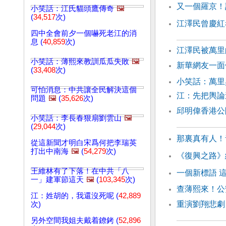
又一個羅京！
小笑話：江氏貓頭鷹傳奇
🖼️
(
34,517
次)
江澤民曾慶紅
四中全會前夕一個嚇死老江的消
息 (
40,859
次)
江澤民被萬里
小笑話：薄熙來教訓瓜瓜失敗
🖼️
新華網友一面
(
33,408
次)
小笑話：萬里
可怕消息：中共讓全民解決這個
江：先把輿
問題
🖼️
(
35,626
次)
邱明偉香港公
小笑話：李長春狠扇劉雲山
🖼️
(
29,044
次)
那裏真有人！
從這新聞才明白宋爲何把李瑞英
打出中南海
🖼️
(
54,279
次)
《復興之路》
王維林有了下落！在中共「八
一個新標語 
一」建軍節這天
🖼️
(
103,345
次)
查薄熙來！公
江：姓胡的，我還沒死呢 (
42,889
重演劉翔悲劇
次)
另外空間我姐夫戴着鐐銬 (
52,896