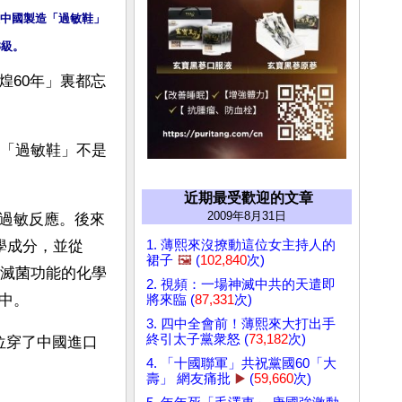
中國製造「過敏鞋」
3級。
煌60年」裏都忘
。「過敏鞋」不是
近期最受歡迎的文章
2009年8月31日
過敏反應。後來
1. 薄熙來沒撩動這位女主持人的
化學成分，並從
裙子
🖼️
(
102,840
次)
有滅菌功能的化學
2. 視頻：一場神滅中共的天遣即
中。
將來臨 (
87,331
次)
3. 四中全會前！薄熙來大打出手
終引太子黨衆怒 (
73,182
次)
位穿了中國進口
4. 「十國聯軍」共祝黨國60「大
壽」 網友痛批
▶️
(
59,660
次)