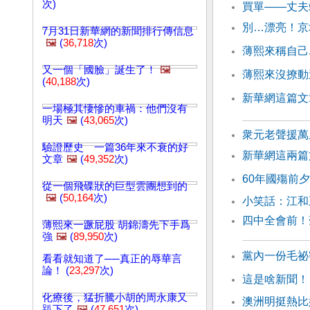
次)
買單——丈夫
別…漂亮！京
7月31日新華網的新聞排行傳信息
🖼️
(
36,718
次)
薄熙來稱自己
又一個「國臉」誕生了！
🖼️
薄熙來沒撩動
(
40,188
次)
新華網這篇文
一場極其悽慘的車禍：他們沒有
明天
🖼️
(
43,065
次)
衆元老聲援萬
驗證歷史 一篇36年來不衰的好
新華網這兩篇
文章
🖼️
(
49,352
次)
60年國殤前
從一個飛碟狀的巨型雲團想到的
🖼️
(
50,164
次)
小笑話：江和
四中全會前！
薄熙來一蹶屁股 胡錦濤先下手爲
強
🖼️
(
89,950
次)
黨內一份毛祕
看看就知道了──真正的辱華言
論！ (
23,297
次)
這是啥新聞！
化療後，猛折騰小胡的周永康又
澳洲明挺熱比
趴下了
🖼️
(
47,651
次)