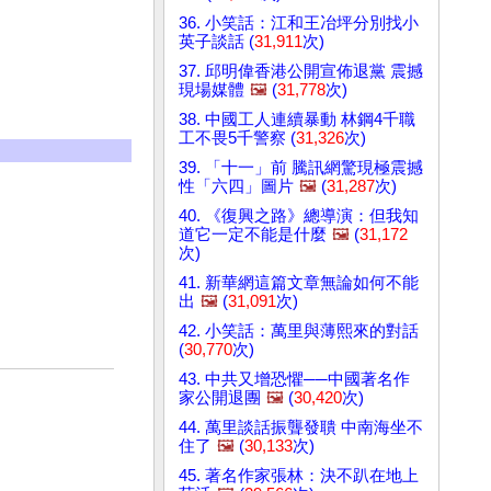
36. 小笑話：江和王冶坪分別找小
英子談話 (
31,911
次)
37. 邱明偉香港公開宣佈退黨 震撼
現場媒體
🖼️
(
31,778
次)
38. 中國工人連續暴動 林鋼4千職
工不畏5千警察 (
31,326
次)
39. 「十一」前 騰訊網驚現極震撼
性「六四」圖片
🖼️
(
31,287
次)
40. 《復興之路》總導演：但我知
道它一定不能是什麼
🖼️
(
31,172
次)
41. 新華網這篇文章無論如何不能
出
🖼️
(
31,091
次)
42. 小笑話：萬里與薄熙來的對話
(
30,770
次)
43. 中共又增恐懼──中國著名作
家公開退團
🖼️
(
30,420
次)
44. 萬里談話振聾發聵 中南海坐不
住了
🖼️
(
30,133
次)
45. 著名作家張林：決不趴在地上