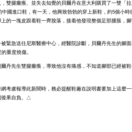
久，雙腿癱瘓、並失去知覺的貝爾丹在意大利購買了一雙「拉
er)」牌的中國進口鞋，有一天，他興致勃勃的穿上新鞋，約5個小
腳上的一塊皮跟着鞋一齊脫落，接着他發現整個足部腫脹，腳
丹被緊急送往尼斯醫療中心，經醫院診斷，貝爾丹先生的腳面
度的重度燒傷。
貝爾丹先生雙腿癱瘓，導致他沒有痛感，不知道腳部已經被鞋
華網考慮報導此新聞時，務必提醒鞋廠在說明書要加上這麼一
則後果自負。△
）
ww.renminbao.com/rmb/articles/2009/8/31/51059b.html