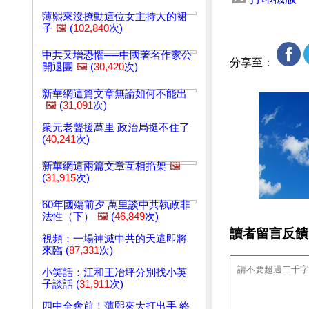
薄熙來沒撩動這位女主持人的裙
子
🖼️
(
102,840
次)
中共又增恐懼──中國著名作家公
分享至：
開退團
🖼️
(
30,420
次)
新華網這篇文章無論如何不能出
🖼️
(
31,091
次)
衆元老聲援萬里 政治局挺不住了
(
40,241
次)
新華網這兩篇文章互相掐架
🖼️
(
31,915
次)
60年國殤前夕 萬里談中共執政非
法性（下）
🖼️
(
46,849
次)
讀者留言反饋
視頻：一場神滅中共的天遣即將
來臨 (
87,331
次)
小笑話：江和王冶坪分別找小英
子談話 (
31,911
次)
四中全會前！薄熙來大打出手 終