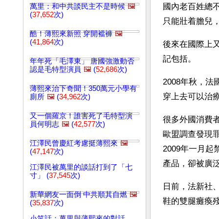
國內老百姓總
萬里：和中共談民主不是時候
🖼️
(
37,652
次)
只能壯着膽兒
酷！薄熙來新照 穿開襠褲
🖼️
(
41,864
次)
後來在國際上
記包括。
年年死「毛澤東」 唐國強激動否
認是毛特型演員
🖼️
(
52,686
次)
2008年秋，
薄熙來治下奇聞！350萬元小學有
穿上去可以治
廁所
🖼️
(
34,962
次)
又一個羅京！誰害死了毛特型演
很多外國消費
員何明志
🖼️
(
42,577
次)
歐盟調查發現罪魁
江澤民曾慶紅考慮挺薄熙來
🖼️
2009年一月
(
47,147
次)
產品，卻被廣
江澤民被萬里的談話打到了「七
寸」 (
37,545
次)
日前，法新社
新華網友一面倒 中共順其自燃
🖼️
鞋的雙腿癱瘓殘
(
35,837
次)
小笑話：萬里與薄熙來的對話