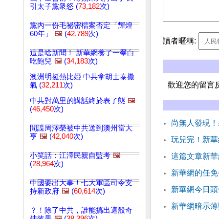
引太子黨衆怒 (
73,182
次)
黨內一份毛祕密檔案否定「輝煌
60年」
🖼️
(
42,789
次)
讀者暱稱:
這是啥新聞！ 新華網養了一羣白
吃飽兒
🖼️
(
34,183
次)
澳洲明挺熱比婭 中共拿胡士泰撒
歡迎您的留言
氣 (
32,211
次)
中共對萬里的講話終於表了態
🖼️
(
46,450
次)
尚無人發現！
間諜周澤榮被中共送到澳州當大
亨
🖼️
(
42,040
次)
玩兒完！新華
小笑話：江澤民親自監考
🖼️
這篇文章新華
(
28,964
次)
新華網的任免
中國要出大事！七大軍區司令支
新華網今日頭
持新政府
🖼️
(
60,614
次)
新華網暗示薄
？！除了中共，誰能搞出這般奇
佳效果
🖼️
(
38,396
次)