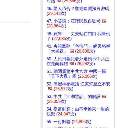
苟活
🖼️
(
29,566
次)
46. 驚人巧合？聖經暗藏預言密碼
(
29,143
次)
47. 小笑話：江澤民親自監考
🖼️
(
28,964
次)
48. 買單——丈夫站在門口 我暈倒
了 (
27,035
次)
49. 央視尷陷「色情門」 網民怒嘲
「大褲衩」
🖼️
(
26,638
次)
50. 人民日報記者外逃預示中共正
在走向解體
🖼️
(
26,292
次)
51. 網調震驚中共官方 中國一幅
「天下大亂」圖 (
25,966
次)
52. 高層神祕電話 江家幫坐立不安
🖼️
(
25,572
次)
53. 中共「江湖黑話」的解譯
🖼️
(
25,359
次)
54. 從富到窮：由不幸換來一生的
快樂 (
24,847
次)
55. 一付對聯 (
24,805
次)