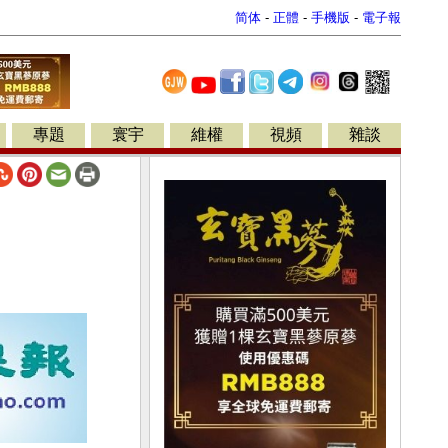
简体
-
正體
-
手機版
-
電子報
專題
寰宇
維權
視頻
雜談