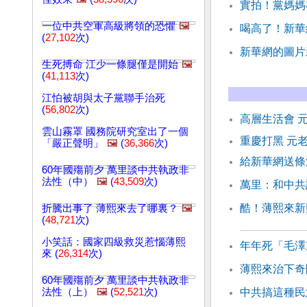
實拍！黨媽媽
一位中共空軍高級將領的恐懼
🖼️
喝高了！新華
(
27,102
次)
新華網的圖片
生死搏命 江少一條腿僅是開始
🖼️
(
41,113
次)
江怕被胡與太子黨聯手治死
(
56,802
次)
高層生活會 
雲山霧罩 國務院研究室出了一個
重慶打黑 元
「嚴正聲明」
🖼️
(
36,366
次)
給新華網送條
60年國殤前夕 萬里談中共執政非
法性（中）
🖼️
(
43,509
次)
萬里：和中共
酷！薄熙來新
折騰出事了 薄熙來去了哪裏？
🖼️
(
48,721
次)
小笑話：國家四級救災惹惱薄熙
年年死「毛澤
來 (
26,314
次)
薄熙來治下奇
60年國殤前夕 萬里談中共執政非
法性（上）
🖼️
(
52,521
次)
中共搞這種民