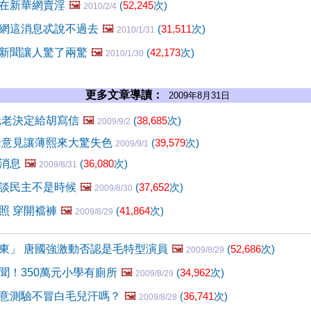
在新華網賣淫
🖼️
(
52,245
次)
2010/2/4
網這消息忒說不過去
🖼️
(
31,511
次)
2010/1/31
新聞讓人驚了兩驚
🖼️
(
42,173
次)
2010/1/30
更多文章導讀：
2009年8月31日
元老決定給胡寫信
🖼️
(
38,685
次)
2009/9/2
老意見讓薄熙來大驚失色
(
39,579
次)
2009/9/1
消息
🖼️
(
36,080
次)
2009/8/31
談民主不是時候
🖼️
(
37,652
次)
2009/8/30
照 穿開襠褲
🖼️
(
41,864
次)
2009/8/29
東」 唐國強激動否認是毛特型演員
🖼️
(
52,686
次)
2009/8/29
聞！350萬元小學有廁所
🖼️
(
34,962
次)
2009/8/29
意測驗不冒白毛兒汗嗎？
🖼️
(
36,741
次)
2009/8/28