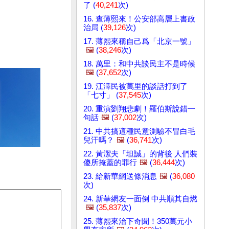
了 (
40,241
次)
16. 查薄熙來！公安部高層上書政
治局 (
39,126
次)
17. 薄熙來稱自己爲「北京一號」
🖼️
(
38,246
次)
18. 萬里：和中共談民主不是時候
🖼️
(
37,652
次)
19. 江澤民被萬里的談話打到了
「七寸」 (
37,545
次)
20. 重演劉翔悲劇！羅伯斯說錯一
句話
🖼️
(
37,002
次)
21. 中共搞這種民意測驗不冒白毛
兒汗嗎？
🖼️
(
36,741
次)
22. 黃潔夫「坦誠」的背後 人們裝
傻所掩蓋的罪行
🖼️
(
36,444
次)
23. 給新華網送條消息
🖼️
(
36,080
次)
24. 新華網友一面倒 中共順其自燃
🖼️
(
35,837
次)
25. 薄熙來治下奇聞！350萬元小