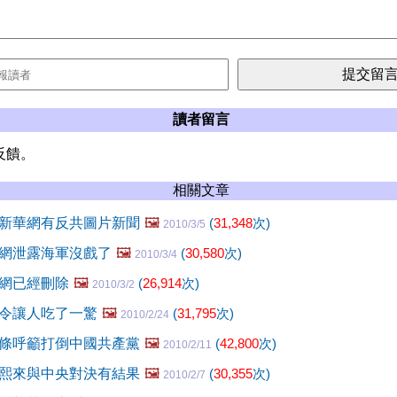
讀者留言
反饋。
相關文章
新華網有反共圖片新聞
🖼️
(
31,348
次)
2010/3/5
網泄露海軍沒戲了
🖼️
(
30,580
次)
2010/3/4
網已經刪除
🖼️
(
26,914
次)
2010/3/2
令讓人吃了一驚
🖼️
(
31,795
次)
2010/2/24
條呼籲打倒中國共產黨
🖼️
(
42,800
次)
2010/2/11
熙來與中央對決有結果
🖼️
(
30,355
次)
2010/2/7