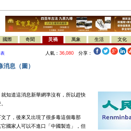
國際
奇聞
災禍
萬象
生活
文化
人氣：
36,080
分享：
發表
條消息（圖）
】就知道這消息新華網準沒有，所以趕快
登。
下文了，後來又出現了很多毒這個毒那
其它國家人可以不進口「中國製造」，但