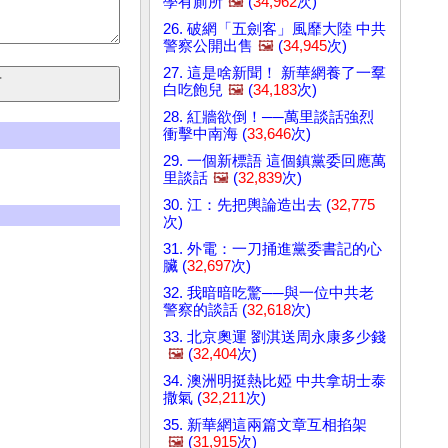
學有廁所
🖼️
(
34,962
次)
26. 破網「五劍客」風靡大陸 中共
警察公開出售
🖼️
(
34,945
次)
27. 這是啥新聞！ 新華網養了一羣
白吃飽兒
🖼️
(
34,183
次)
28. 紅牆欲倒！──萬里談話強烈
衝擊中南海 (
33,646
次)
29. 一個新標語 這個鎮黨委回應萬
里談話
🖼️
(
32,839
次)
30. 江：先把輿論造出去 (
32,775
次)
31. 外電：一刀捅進黨委書記的心
臟 (
32,697
次)
32. 我暗暗吃驚──與一位中共老
警察的談話 (
32,618
次)
33. 北京奧運 劉淇送周永康多少錢
🖼️
(
32,404
次)
34. 澳洲明挺熱比婭 中共拿胡士泰
撒氣 (
32,211
次)
35. 新華網這兩篇文章互相掐架
🖼️
(
31,915
次)