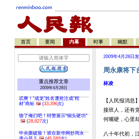
首页
要闻
内幕
时事
幽默
2009年4月28日
周永康将下
重点推荐文章
林凌
2009年4月28日
忒爽！"成龙"姓名遭抢注成"棺
【人民报消息
材"商标
🖼️
(
33,396
次)
接班人，还有
饶了俺们吧！特警展示“铜头硬功”
何嘴硬，心里却
🖼️
(
28,827
次)
中央撕破脸！谁在新华网炒周永
八十年代初，
康小菜儿
🖼️
(
45,589
次)