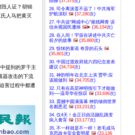
陪聊 (
37,375
次)
销毁人证？胡锦
26. 司令离滚蛋不远了！中共海军
护航渎职
🖼️
(
37,280
次)
江氏人马把黄灭
27. 中共设“网戒中心”摧残网青 误
信央视国民遭殃
🖼️▶️
(
36,194
次)
28. 在人间！宇宙在讲述中共灭亡
前夕的故事
🖼️
(
35,880
次)
29. 惊怵的童谣 奇异的石头
🖼️
(
35,801
次)
30. 中国过渡政府就六四纪念发表
建议 (
34,734
次)
信中提到的罗干主
31. 神韵明年在北京上演 贾甲:应
生殖器攻击的下流
该能做到
🖼️
(
34,705
次)
迫害过程中都遭
32. 只有在高层神明指引下才能做
到──温哥华在惊叹
🖼️
(
33,696
次)
33. 震撼中圆满落幕 神韵倾倒世界
名都悉尼
🖼️
(
33,231
次)
34. 仅4天！金正日由活蹦乱跳变
病入膏肓
🖼️
(
33,177
次)
35. 不一样就是不一样！老毛成马
克思故乡安全套明星
🖼️
(
33,136