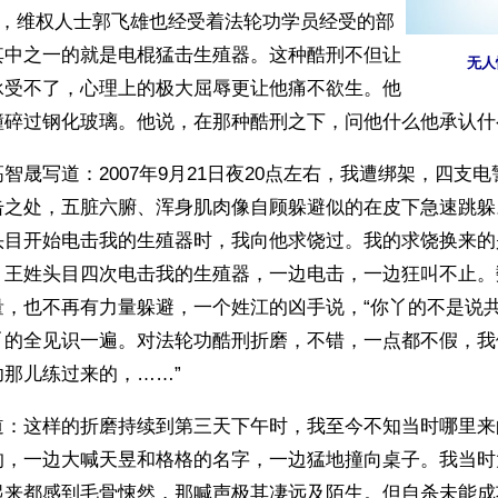
左右，维权人士郭飞雄也经受着法轮功学员经受的部
其中之一的就是电棍猛击生殖器。这种酷刑不但让
无人
承受不了，心理上的极大屈辱更让他痛不欲生。他
撞碎过钢化玻璃。他说，在那种酷刑之下，问他什么他承认什
智晟写道：2007年9月21日夜20点左右，我遭绑架，四支
击之处，五脏六腑、浑身肌肉像自顾躲避似的在皮下急速跳躲
头目开始电击我的生殖器时，我向他求饶过。我的求饶换来的
。王姓头目四次电击我的生殖器，一边电击，一边狂叫不止。
量，也不再有力量躲避，一个姓江的凶手说，“你丫的不是说
丫的全见识一遍。对法轮功酷刑折磨，不错，一点都不假，我
那儿练过来的，……”
道：这样的折磨持续到第三天下午时，我至今不知当时哪里来
的，一边大喊天昱和格格的名字，一边猛地撞向桌子。我当时
起来都感到毛骨悚然，那喊声极其凄远及陌生。但自杀未能成