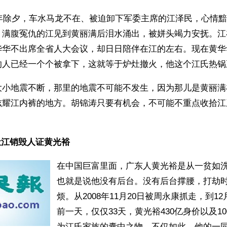
新年除夕，车水马龙不在、被迫卸下军委主席的江泽民，心情
。满腹冤仇的江见到黄丽满后泪水涌出，被姘头竭力安抚。江
华华不出席全省人大会议，却日日陪伴在江的左右。现在黄华
的人已经一个个被拿下，这就等于炉灶撤火，他这个江氏热锅
大小地震不断，那里的地震不可能不发生，因为那儿是黄丽满
炫耀江内裤的地方。胡锦涛只要有机会，不可能不重点收拾江
江销毁人证黄光裕 
在中国巨富里面，广东人黄光裕是从一贫如
也就是说他没有后台。没有后台撑腰，打劫
烦。从2008年11月20日被周永康抓走，到12
前一天，仅仅33天，黄光裕430亿身价以及1
为江氏家族的囊中之物。不仅如此，他的一