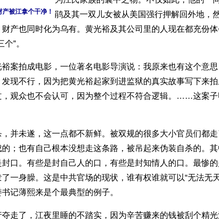
财产被江拿个干净！
鹃及其一双儿女被从美国强行押解回外地，
，财产也同时化为乌有。黄光裕及其公司里的人现在都充份体会
个”。 
光裕案拍成电影，一位著名电影导演说：我原来也有这个意思
，发现不行，因为把黄光裕起家到进监狱的真实故事写下来拍
过，观众也不会认可，因为整个过程不符合逻辑。……这案子
杀，并未遂，这一点都不新鲜。被双规的很多大小官员们都走
成的；也有自己根本没想走这条路，被吊起来伪装自杀的。其
是封口。有些是封自己人的口，有些是封知情人的口。最惨的
泼了一身臊。这是中共官场的现状，谁有权谁就可以“无法无天
委书记薄熙来是个最典型的例子。 
产夺走了，江夜里睡的不踏实，因为辛苦赚来的钱被刮个精光