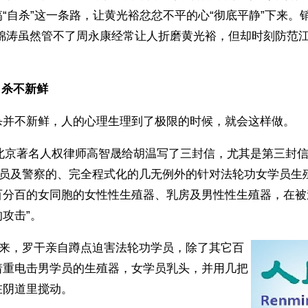
“自杀”这一条路，让黄光裕忿忿不平的心“彻底平静”下来。
胡锦涛虽然管不了周永康经常让人折磨黄光裕，但却时刻防范
自杀不新鲜
杀并不新鲜，人的心理生理到了极限的时候，就会这样做。
月，北京著名人权律师高智晟给胡温写了三封信，尤其是第三封
0”人员及警察的、完全程式化的几无例外的针对法轮功女学员
百分百的女同胞的女性性生殖器、乳房及男性性生殖器，在被
攻击”。
月以来，罗干亲自蹲点迫害法轮功学员，除了其它百
着重电击男学员的生殖器，女学员乳头，并用几把
在阴道里搅动。