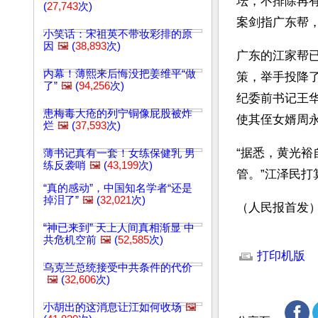
坛，不排除再
(
27,743
次)
案剑指广东帮
小笑话：宋祖英不带妆彩排的原
因
🖼️
(
38,893
次)
广东的江家帮
内幕！薄熙来后悔没把姜维平“做
策，举手投降
了”
🖼️
(
94,256
次)
纪委前书记王
患梅毒大疮的列宁铜像屁股被炸
使其侄女婿周永
烂
🖼️
(
37,593
次)
“据悉，黄光
薄书记真有一套！女练保健乳 男
练反袭哨
🖼️
(
43,199
次)
管。”江泽民
“真的感动”，中国知名学者“还是
掉泪了”
🖼️
(
32,021
次)
（人民报首发）
“神已来到” 天上人间真相渐显 中
文章网址: http://w
共危机空前
🖼️
(
52,585
次)
打印机版
乌克兰总统接受中共条件的代价
🖼️
(
32,606
次)
小胡出的这消息让江如何收场
🖼️