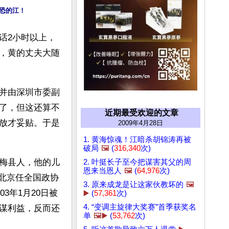
恐的江！
话2小时以上，
，黄的丈夫大随
并由深圳市委副
了，但这还算不
近期最受欢迎的文章
放才妥贴。于是
2009年4月28日
1. 黄海惊魂！江暗杀胡锦涛再被
破局
🖼️
(
316,340
次)
梅县人，他的儿
2. 叶挺长子至今把谋害其父的周
恩来当恩人
🖼️
(
64,976
次)
回北京任全国政协
3. 原来成龙是让这家伙教坏的
🖼️
3年1月20日被
▶️
(
57,361
次)
4. “变调主旋律大奖赛”首季获奖名
谋利益，反而还
单
🖼️▶️
(
53,762
次)