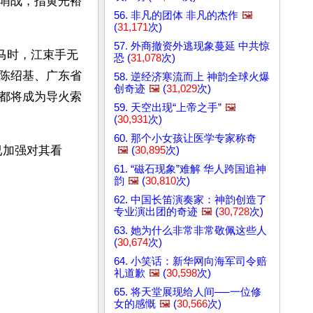
哨战，指黄光裕
56. 非凡的团体 非凡的杰作
🖼️
(
31,171
次)
57. 外商撤资外逃现象蔓延 中共惊
马时，江束手无
恐 (
31,078
次)
陈绍基、广东省
58. 逆经济寒流而上 神韵全球火爆
创奇迹
🖼️
(
31,029
次)
都将成为导火索
59. 天空出现“上帝之手”
🖼️
(
30,931
次)
60. 那个小女孩让医学专家称奇
已加强对其看
🖼️
(
30,895
次)
61. “磁石现象”难解 华人跨国追神
韵
🖼️
(
30,810
次)
62. 中国长笛演奏家：神韵创造了
专业演出团的奇迹
🖼️
(
30,728
次)
63. 她为什么非常非常敬佩这些人
(
30,674
次)
64. 小笑话：新华网向海军司令赔
礼道歉
🖼️
(
30,598
次)
65. 将天堂展现给人间──一位修
女的感慨
🖼️
(
30,566
次)