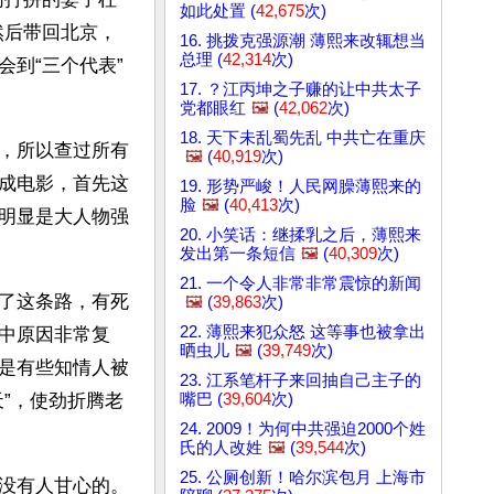
如此处置 (
42,675
次)
然后带回北京，
16. 挑拨克强源潮 薄熙来改辄想当
总理 (
42,314
次)
到“三个代表”
17. ？江丙坤之子赚的让中共太子
党都眼红
🖼️
(
42,062
次)
18. 天下未乱蜀先乱 中共亡在重庆
，所以查过所有
🖼️
(
40,919
次)
成电影，首先这
19. 形势严峻！人民网臊薄熙来的
脸
🖼️
(
40,413
次)
明显是大人物强
20. 小笑话：继揉乳之后，薄熙来
发出第一条短信
🖼️
(
40,309
次)
21. 一个令人非常非常震惊的新闻
了这条路，有死
🖼️
(
39,863
次)
22. 薄熙来犯众怒 这等事也被拿出
中原因非常复
晒虫儿
🖼️
(
39,749
次)
是有些知情人被
23. 江系笔杆子来回抽自己主子的
嘴巴 (
39,604
次)
”，使劲折腾老
24. 2009！为何中共强迫2000个姓
氏的人改姓
🖼️
(
39,544
次)
25. 公厕创新！哈尔滨包月 上海市
没有人甘心的。