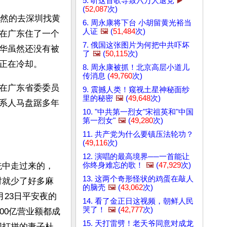
5. 听这首歌导致六万人退党
▶️
(
52,087
次)
黯然的去深圳找黄
6. 周永康将下台 小胡留黄光裕当
人证
🖼️
(
51,484
次)
在广东住了一个
7. 俄国这张图片为何把中共吓坏
华虽然还没有被
了
🖼️
(
50,115
次)
正在冷却。
8. 周永康被抓！北京高层小道儿
传消息 (
49,760
次)
在广东省委委员
9. 震撼人类！窥视土星神秘面纱
里的秘密
🖼️
(
49,648
次)
系人马盘踞多年
10. "中共第一烈女"宋祖英和"中国
第一烈女"
🖼️
(
49,280
次)
11. 共产党为什么要镇压法轮功？
(
49,116
次)
12. 演唱的最高境界──一首能让
你终身难忘的歌！
🖼️
(
47,929
次)
洗中走过来的，
13. 这两个奇形怪状的鸡蛋在敲人
时就少了好多麻
的脑壳
🖼️
(
43,062
次)
月23日平安夜的
14. 看了金正日这视频，朝鲜人民
哭了！
🖼️
(
42,777
次)
000亿营业额都成
15. 天打雷劈！老天爷同意对成龙
同打拼的妻子杜