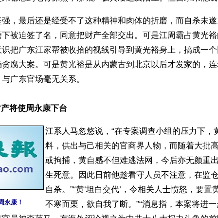
坚强，最后还是经受不了这种精神和肉体的折磨，而自杀未遂
磨下被迫签了名，同意把财产全部交出。可是江周霸占黄光裕
意识把广东江家帮被收拾的视线引导到黄光裕身上，搞成一个
场贪腐大案。可是黄光裕是从内蒙古到北京以后才发家的，连
，与广东官场毫无关系。
财产将使周永康下台
江系人马忽悠说，“在专案调查小组的压力下，
料，供出与己相关的官商界人物，而随着大批
或拘捕，黄自感不但难逃法网，今后亦无颜重
生死意。因此日前他趁看守人员不注意，在监
自杀。”“黄‘坦白交代’，令相关人士愤怒，要置
周永康！
不寒而栗，欲自我了断。”“消息指，本案将进