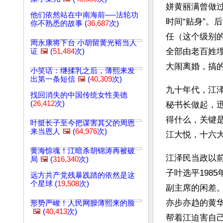
姘黄丽满曾做
他们依然站在中南海前──法轮功
时间“贴身”。
你不熟悉的故事 (
36,687
次)
任（这个级别
周永康将下台 小胡留黄光裕当人
全部由老百姓
证
🖼️
(
51,484
次)
大闹离婚，搞
小笑话：继揉乳之后，薄熙来发
出第一条短信
🖼️
(
40,309
次)
九十年代，江
找回消失的中国传统女性美德
(
26,412
次)
秘书长做起，
得什么，关键
叶挺长子至今把谋害其父的周恩
来当恩人
🖼️
(
64,976
次)
江大悦，十六
黄海惊魂！江暗杀胡锦涛再被破
江泽民当政以
局
🖼️
(
316,340
次)
子叶选平198
远方共产党残暴践踏的依然是这
个星球 (
19,508
次)
副主席的闲差。
亦步亦趋的黄
形势严峻！人民网臊薄熙来的脸
🖼️
(
40,413
次)
帮着江迫害自