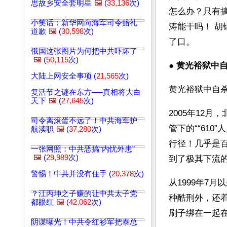
思故乡安全套明星
🖼️
(
33,136
次)
怎么办？只有搞
小笑话：新华网向海军司令赔礼
涛能干吗！ 
道歉
🖼️
(
30,598
次)
了口。
俄国这张图片为何把中共吓坏了
🖼️
(
50,115
次)
● 
黄光裕狱中
大陆上网安全事项 (
21,565
次)
黄光裕狱中自
复活节之谜在东方──真相将大白
天下
🖼️
(
27,645
次)
2005年12
司令离滚蛋不远了！中共海军护
管下的““61
航渎职
🖼️
(
37,280
次)
行径！几乎是
一张网照：中共恶搞“内忧外患”
🖼️
(
29,989
次)
到了极其下流的
警惕！中共并没有住手 (
20,378
次)
从1999年7
？江丙坤之子赚的让中共太子党
种酷刑外，还
都眼红
🖼️
(
42,062
次)
刷子绑在一起
阴谋曝光！中共令红衫军把泰总