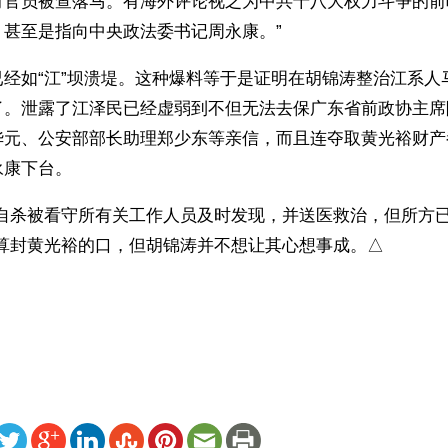
有官员被查落马。有海外评论视之为中共十八大权力斗争的前
，甚至是指向中央政法委书记周永康。”
已经如“江”坝溃堤。这种爆料等于是证明在胡锦涛整治江系人
了。泄露了江泽民已经虚弱到不但无法去保广东省前政协主席
华元、公安部部长助理郑少东等亲信，而且连夺取黄光裕财产
康下台。 
裕自杀被看守所有关工作人员及时发现，并送医救治，但所方
打算封黄光裕的口，但胡锦涛并不想让其心想事成。△
 
ww.renminbao.com/rmb/articles/2009/4/28/50380.html