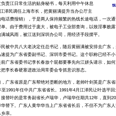
过负责江日常生活的贴身秘书，每天利用中午休息
惊
后江泽民调任上海市长，把黄丽满提升当办公厅主
的电话费报销），于是两人保持频繁的热线长途电话，一次通
埋单。由于费用过于庞大，被电子工业部查询，以致淫事败露
的满城风雨，被江送到深圳办公司，用经济手段摆平。
泽民被中共八大老决定任总书记，随后黄丽满被安排去广东，
迅速提为广东省委副书记、深圳市委书记。这个职称已经不小
是前广东省委书记李长春放个屁都要事先向江姘头请示，如何
大把李长春硬塞进政治局常委会专抓意识形态。
前，广东省原是广东帮绝对垄断的地方，老帅叶剑英是广东省
5年至1991年任中共广东省省长。1991年4月江泽民让叶选平
接替叶的是常务副省长卢瑞华，卢瑞华任期共12年，直到200
华华替下。广东人黄华华当上广东省省长后，不但不为广东人
己乡亲。