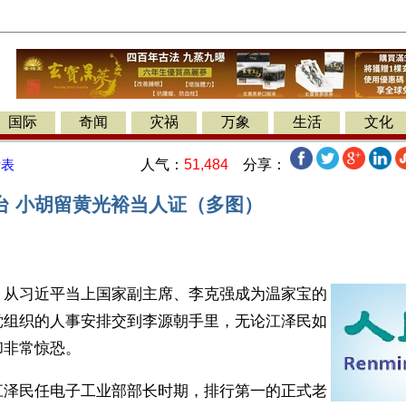
国际
奇闻
灾祸
万象
生活
文化
人气：
51,484
分享：
发表
台 小胡留黄光裕当人证（多图）
】从习近平当上国家副主席、李克强成为温家宝的
党组织的人事安排交到李源朝手里，无论江泽民如
非常惊恐。 
江泽民任电子工业部部长时期，排行第一的正式老