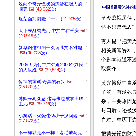
这两个奇形怪状的鸡蛋在敲人的
中国首富黄光裕的
脑壳
🖼️
(
43,062
次)
至今监视居住
坦荡面对阴险（一） (
21,905
次)
还不只是代表“三
天下未乱蜀先乱 中共亡在重庆
🖼️
(
40,919
次)
有人提出把黄
新华网这组图干么玩儿文不对题
相关新闻资料
🖼️
(
30,035
次)
个剧本就通不
2009！为何中共强迫2000个姓氏
取豪夺。
的人改姓
🖼️
(
39,544
次)
惊怵的童谣 奇异的石头
🖼️
黄光裕狱中自
(
35,801
次)
了的，有没死
薄熙来犯众怒 这等事也被拿出晒
杂，主要原因
虫儿
🖼️
(
39,749
次)
封口后，还被
小笑话：火烧这俩小子没问题
🖼️
百姓。重庆市
(
27,873
次)
不一样就是不一样！老毛成马克
把黄光裕的财