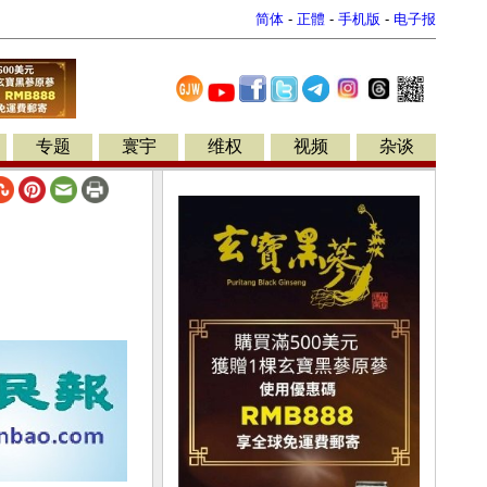
简体
-
正體
-
手机版
-
电子报
专题
寰宇
维权
视频
杂谈