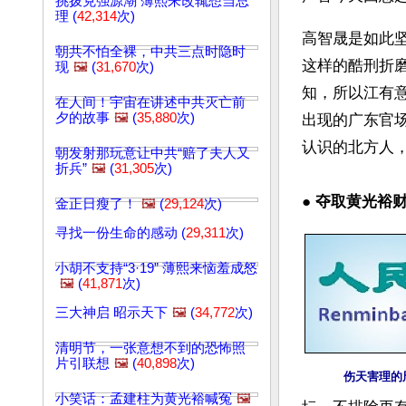
挑拨克强源潮 薄熙来改辄想当总
理 (
42,314
次)
高智晟是如此
朝共不怕全裸，中共三点时隐时
这样的酷刑折
现
🖼️
(
31,670
次)
知，所以江有
在人间！宇宙在讲述中共灭亡前
夕的故事
🖼️
(
35,880
次)
出现的广东官
认识的北方人
朝发射那玩意让中共“赔了夫人又
折兵”
🖼️
(
31,305
次)
● 
夺取黄光裕
金正日瘦了！
🖼️
(
29,124
次)
寻找一份生命的感动 (
29,311
次)
小胡不支持“3·19” 薄熙来恼羞成怒
🖼️
(
41,871
次)
三大神启 昭示天下
🖼️
(
34,772
次)
清明节，一张意想不到的恐怖照
片引联想
🖼️
(
40,898
次)
伤天害理的
小笑话：孟建柱为黄光裕喊冤
🖼️