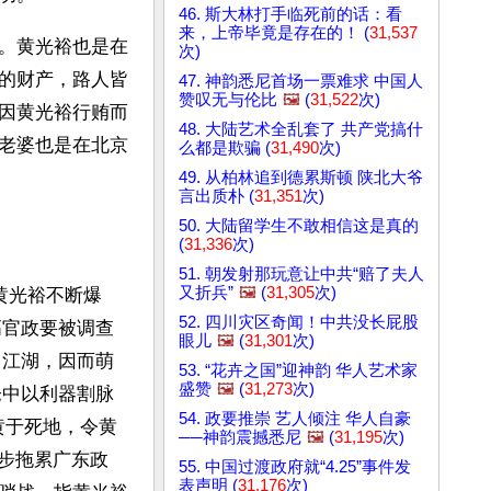
46. 斯大林打手临死前的话：看
来，上帝毕竟是存在的！ (
31,537
。黄光裕也是在
次)
的财产，路人皆
47. 神韵悉尼首场一票难求 中国人
赞叹无与伦比
🖼️
(
31,522
次)
因黄光裕行贿而
48. 大陆艺术全乱套了 共产党搞什
老婆也是在北京
么都是欺骗 (
31,490
次)
49. 从柏林追到德累斯顿 陕北大爷
言出质朴 (
31,351
次)
50. 大陆留学生不敢相信这是真的
(
31,336
次)
51. 朝发射那玩意让中共“赔了夫人
又折兵”
🖼️
(
31,305
次)
黄光裕不断爆
52. 四川灾区奇闻！中共没长屁股
高官政要被调查
眼儿
🖼️
(
31,301
次)
出江湖，因而萌
53. “花卉之国”迎神韵 华人艺术家
盛赞
🖼️
(
31,273
次)
仓中以利器割脉
54. 政要推崇 艺人倾注 华人自豪
黄于死地，令黄
──神韵震撼悉尼
🖼️
(
31,195
次)
一步拖累广东政
55. 中国过渡政府就“4.25”事件发
表声明 (
31,176
次)