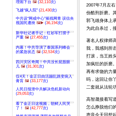
理闹下台
🖼️
(
32,110
次)
2007年7月
飞越“疯人院” (
21,430
次)
份酷刑折磨。
中共设“网戒中心”摧残网青 误信央
郭飞雄身体上
视国民遭殃
🖼️▶️
(
36,194
次)
为此自杀过，
新华社记者手记：红衫军打摆子
严重
🖼️
(
27,455
次)
著名人权律师高
内幕！中共导演了泰国系列峰会
我，我感到所
的紧急状态
🖼️
(
32,534
次)
打滚，当王姓
四川灾区奇闻！中共没长屁股眼
加疯狂的折磨
儿
🖼️
(
31,301
次)
再有求饶的力
仅4天！金正日由活蹦乱跳变病入
吗，这回让你
膏肓
🖼️
(
33,177
次)
二套就从法轮功
人民日报泄中共解决危机新动向
(
29,053
次)
高智晟接着写
看了金正日这视频，朝鲜人民哭
怎么挣脱他们
了！
🖼️
(
42,777
次)
声音今天回想