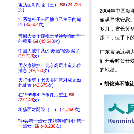
坦荡面对阴险（三）
🖼️
(
24,726
次)
2004年中国
江系笔杆子来回抽自己主子的嘴
丽满寻求安慰
巴 (
39,604
次)
多月，省长黄
震撼人类！窥视土星神秘面纱里
踢下，但手下
的秘密
🖼️
(
49,648
次)
中国人被中共的“政治”给欺骗了
广东官场近期
(
19,728
次)
们开会时公开
周永康被抓！北京高层小道儿传
的地盘。
消息 (
49,760
次)
天打雷劈！老天爷同意对成龙如
● 
胡锦涛不能让
此处置 (
42,675
次)
在1999年4.25事件后重生
🖼️
(
27,148
次)
坦荡面对阴险（二） (
21,866
次)
"中共第一烈女"宋祖英和"中国第
一烈女"
🖼️
(
49,280
次)