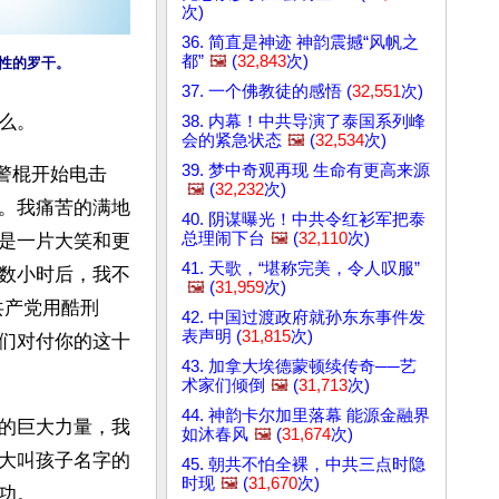
次)
36. 简直是神迹 神韵震撼“风帆之
都”
🖼️
(
32,843
次)
性的罗干。
37. 一个佛教徒的感悟 (
32,551
次)
么。 
38. 内幕！中共导演了泰国系列峰
会的紧急状态
🖼️
(
32,534
次)
39. 梦中奇观再现 生命有更高来源
电警棍开始电击
🖼️
(
32,232
次)
。我痛苦的满地
40. 阴谋曝光！中共令红衫军把泰
总理闹下台
🖼️
(
32,110
次)
是一片大笑和更
41. 天歌，“堪称完美，令人叹服”
数小时后，我不
🖼️
(
31,959
次)
共产党用酷刑
42. 中国过渡政府就孙东东事件发
表声明 (
31,815
次)
们对付你的这十
43. 加拿大埃德蒙顿续传奇──艺
术家们倾倒
🖼️
(
31,713
次)
44. 神韵卡尔加里落幕 能源金融界
的巨大力量，我
如沐春风
🖼️
(
31,674
次)
大叫孩子名字的
45. 朝共不怕全裸，中共三点时隐
时现
🖼️
(
31,670
次)
功。