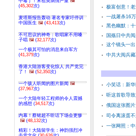
中毒了！宋祖英病情严重
🖼️
(
45,302
次)
极富创意！老
一战屠杀16
麦塔斯报告轰动 著名专家吁停训
中国医生
🖼️
(
43,413
次)
黑色幽默：十
不可思议的神奇：歌唱家不用嗓
国殇日中共
子唱
🖼️
(
32,177
次)
这个镜头一出
一个极其可怕的消息来自军方
(
41,379
次)
中共大阅兵藏
香港大陆游客变化惊人 共产党完
了！
🖼️
(
52,350
次)
一个骇人听闻的图片新闻
🖼️
小笑话：新华
(
37,967
次)
听这首歌导致
一个大陆年轻工程师的令人震撼
的感想 (
34,517
次)
俄国这张图片
内幕！蔡铭超不听话下场会更惨
司令离滚蛋不
🖼️
(
48,132
次)
一张网照：中
精彩！大陆留学生：神韵强烈冲
击党文化 (
30,626
次)