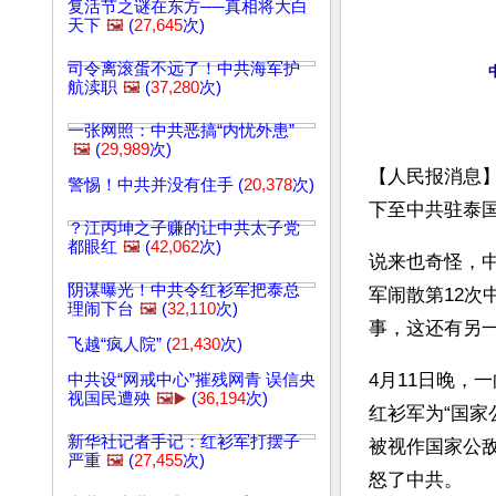
复活节之谜在东方──真相将大白
天下
🖼️
(
27,645
次)
司令离滚蛋不远了！中共海军护
航渎职
🖼️
(
37,280
次)
一张网照：中共恶搞“内忧外患”
🖼️
(
29,989
次)
【人民报消息
警惕！中共并没有住手 (
20,378
次)
下至中共驻泰
？江丙坤之子赚的让中共太子党
都眼红
🖼️
(
42,062
次)
说来也奇怪，
阴谋曝光！中共令红衫军把泰总
军闹散第12
理闹下台
🖼️
(
32,110
次)
事，这还有另
飞越“疯人院” (
21,430
次)
4月11日晚，
中共设“网戒中心”摧残网青 误信央
视国民遭殃
🖼️▶️
(
36,194
次)
红衫军为“国家
新华社记者手记：红衫军打摆子
被视作国家公
严重
🖼️
(
27,455
次)
怒了中共。 