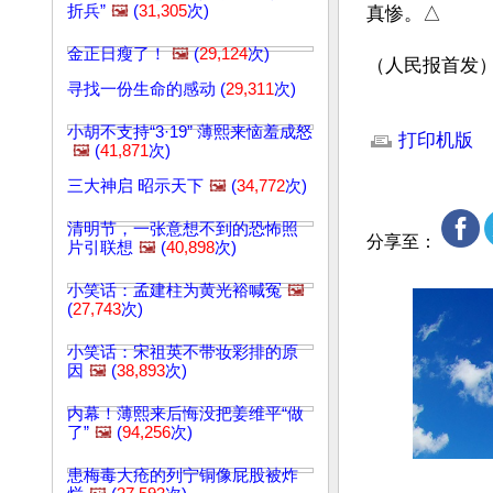
折兵”
🖼️
(
31,305
次)
真惨。△
金正日瘦了！
🖼️
(
29,124
次)
（人民报首发
寻找一份生命的感动 (
29,311
次)
文章网址: http://w
小胡不支持“3·19” 薄熙来恼羞成怒
打印机版
🖼️
(
41,871
次)
三大神启 昭示天下
🖼️
(
34,772
次)
清明节，一张意想不到的恐怖照
分享至：
片引联想
🖼️
(
40,898
次)
小笑话：孟建柱为黄光裕喊冤
🖼️
(
27,743
次)
小笑话：宋祖英不带妆彩排的原
因
🖼️
(
38,893
次)
内幕！薄熙来后悔没把姜维平“做
了”
🖼️
(
94,256
次)
患梅毒大疮的列宁铜像屁股被炸