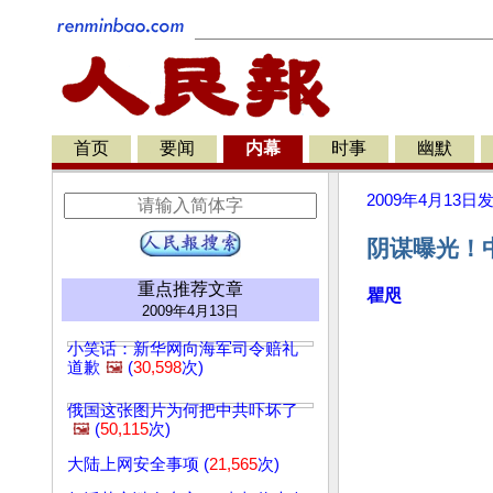
首页
要闻
内幕
时事
幽默
2009年4月13日
阴谋曝光！
重点推荐文章
瞿咫
2009年4月13日
小笑话：新华网向海军司令赔礼
道歉
🖼️
(
30,598
次)
俄国这张图片为何把中共吓坏了
🖼️
(
50,115
次)
大陆上网安全事项 (
21,565
次)