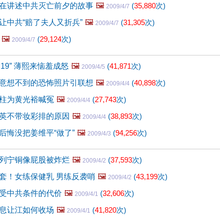
在讲述中共灭亡前夕的故事
🖼️
(
35,880
次)
2009/4/7
让中共“赔了夫人又折兵”
🖼️
(
31,305
次)
2009/4/7
🖼️
(
29,124
次)
2009/4/7
·19” 薄熙来恼羞成怒
🖼️
(
41,871
次)
2009/4/5
意想不到的恐怖照片引联想
🖼️
(
40,898
次)
2009/4/4
柱为黄光裕喊冤
🖼️
(
27,743
次)
2009/4/4
英不带妆彩排的原因
🖼️
(
38,893
次)
2009/4/4
后悔没把姜维平“做了”
🖼️
(
94,256
次)
2009/4/3
列宁铜像屁股被炸烂
🖼️
(
37,593
次)
2009/4/2
套！女练保健乳 男练反袭哨
🖼️
(
43,199
次)
2009/4/2
受中共条件的代价
🖼️
(
32,606
次)
2009/4/1
息让江如何收场
🖼️
(
41,820
次)
2009/4/1