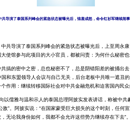
中共导演了泰国系列峰会的紧急状态被曝光后，恼羞成怒，命令红衫军继续闹事
】中共导演了泰国系列峰会的紧急状态被曝光后，上至周永康
国大使馆参与此项目的大小官员，都被问责：为何什么秘密也
中共搞的密中之密，总也秘密不了，总是阴错阳差的被捅出去
次中国和东盟领导人会议与自己无关，后台老板中共唯一遮丑
一个作用：继续转移国际社会对中共金融危机和迫害国内民众
一向以儒雅与温和示人的泰国总理阿披实发表讲话，称被中共豢
公敌”。阿披实说：“在国家蒙受巨大损失的这个时刻，任何
敌，无论我身份如何，我都不会允许这些势力继续存在下去”