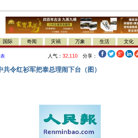
国际
奇闻
灾祸
万象
生活
文化
人气：
32,110
分享：
发表
中共令红衫军把泰总理闹下台（图）