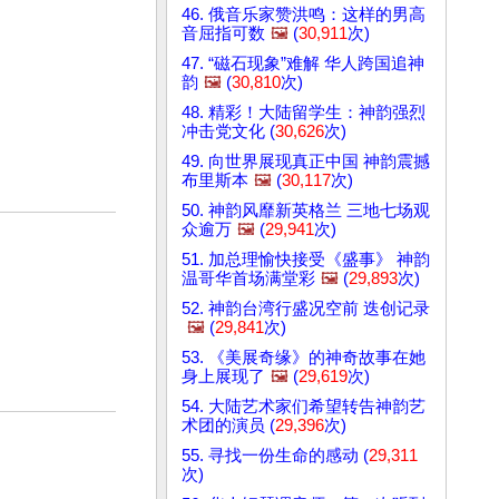
46. 俄音乐家赞洪鸣：这样的男高
音屈指可数
🖼️
(
30,911
次)
47. “磁石现象”难解 华人跨国追神
韵
🖼️
(
30,810
次)
48. 精彩！大陆留学生：神韵强烈
冲击党文化 (
30,626
次)
49. 向世界展现真正中国 神韵震撼
布里斯本
🖼️
(
30,117
次)
50. 神韵风靡新英格兰 三地七场观
众逾万
🖼️
(
29,941
次)
51. 加总理愉快接受《盛事》 神韵
温哥华首场满堂彩
🖼️
(
29,893
次)
52. 神韵台湾行盛况空前 迭创记录
🖼️
(
29,841
次)
53. 《美展奇缘》的神奇故事在她
身上展现了
🖼️
(
29,619
次)
54. 大陆艺术家们希望转告神韵艺
术团的演员 (
29,396
次)
55. 寻找一份生命的感动 (
29,311
次)