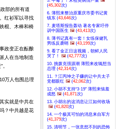
5. 中毒了！宋祖英病情严重
🖼️
(
45,302
次)
内政部的所有道
6. 薄熙来整治原重庆市委书记黄
。红衫军以寻找
镇东 (
43,646
次)
7. 麦塔斯报告轰动 著名专家吁停
铁棍、木棒和椅
训中国医生
🖼️
(
43,413
次)
8. 薄书记真有一套！女练保健乳
男练反袭哨
🖼️
(
43,199
次)
事政变正在酝酿
9. 看了金正日这视频，朝鲜人民
哭了！
🖼️
(
42,777
次)
派人在当地制造
10. 挑拨克强源潮 薄熙来改辄想当
。 
总理 (
42,314
次)
11. ？江丙坤之子赚的让中共太子
10万人包围总理
党都眼红
🖼️
(
42,062
次)
12. 小胡不支持“3·19” 薄熙来恼羞
成怒
🖼️
(
41,871
次)
其实就是中共在
13. 小胡出的这消息让江如何收场
🖼️
(
41,820
次)
吗？中共越是花
14. 一个极其可怕的消息来自军方
(
41,379
次)
15. 清明节，一张意想不到的恐怖