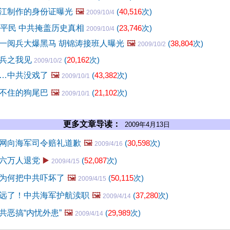
江制作的身份证曝光
🖼️
(
40,516
次)
2009/10/4
万平民 中共掩盖历史真相
(
23,746
次)
2009/10/4
一阅兵大爆黑马 胡锦涛接班人曝光
🖼️
(
38,804
次)
2009/10/2
阅兵之我见
(
20,162
次)
2009/10/2
…中共没戏了
🖼️
(
43,382
次)
2009/10/1
不住的狗尾巴
🖼️
(
21,102
次)
2009/10/1
更多文章导读：
2009年4月13日
网向海军司令赔礼道歉
🖼️
(
30,598
次)
2009/4/16
六万人退党
▶️
(
52,087
次)
2009/4/15
为何把中共吓坏了
🖼️
(
50,115
次)
2009/4/15
远了！中共海军护航渎职
🖼️
(
37,280
次)
2009/4/14
共恶搞“内忧外患”
🖼️
(
29,989
次)
2009/4/14