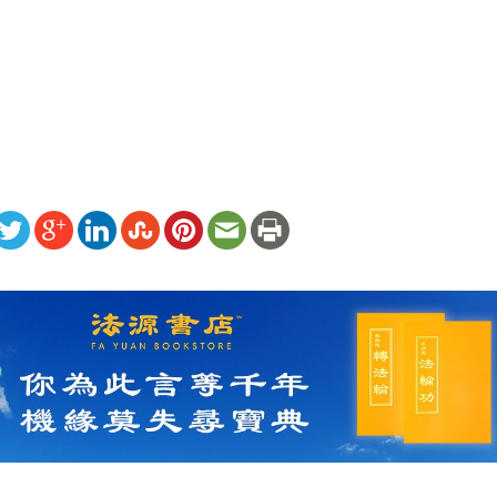
）
ww.renminbao.com/rmb/articles/2009/4/13/50262.html