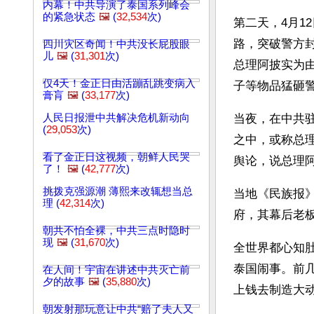
内幕！中共导演了泰国系列峰会
的紧急状态
🖼️
(
32,534
次)
第二天，4月1
路，突破警方
四川灾区奇闻！中共没长屁股眼
儿
🖼️
(
31,301
次)
总理阿披实为
仅4天！金正日由活蹦乱跳变病入
子等物品猛砸
膏肓
🖼️
(
33,177
次)
人民日报泄中共解决危机新动向
当夜，在中共
(
29,053
次)
之中，或称总
看了金正日这视频，朝鲜人民哭
舆论，说总理阿
了！
🖼️
(
42,777
次)
挑拨克强源潮 薄熙来改辄想当总
当地《民族报
理 (
42,314
次)
府，其幕后老
朝共不怕全裸，中共三点时隐时
现
🖼️
(
31,670
次)
全世界都心知
泰国闹事。前
在人间！宇宙在讲述中共灭亡前
夕的故事
🖼️
(
35,880
次)
上钱去制造大
朝发射那玩意让中共“赔了夫人又