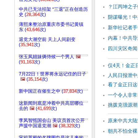
？江丙坤之子
中共已无法招架 “三退”正在创造历
史 (
28,364
次)
阴谋曝光！中
薄熙来整治原重庆市委书记黄镇
新华社记者手
东 (
43,646
次)
内幕！中共导
退党大潮空前 天上人间剧变
(
35,941
次)
四川灾区奇闻
张玉凤姐妹俩侍候一个男人
🖼️
(
91,163
次)
仅4天！金正
7月22日！世界将永远记住的日子
人民日报泄中
🖼️
(
35,154
次)
看了金正日这
新中国正在催生之中 (
37,834
次)
一个令人非常
这新闻到底是冲着中共高层哪位
挑拨克强源潮
去的
🖼️
(
41,699
次)
李凤智抵国会山 美议员首次公开
原来中共大陆
声援中国退党潮
🖼️
(
38,329
次)
朝共不怕全裸
宋祖英戴的名牌围巾是这儿来的