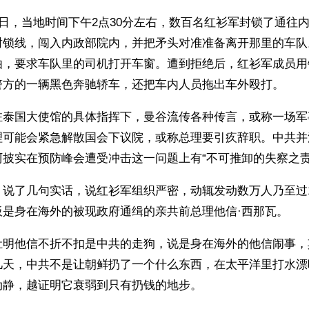
2日，当地时间下午2点30分左右，数百名红衫军封锁了通往
封锁线，闯入内政部院内，并把矛头对准准备离开那里的车队
由，要求车队里的司机打开车窗。遭到拒绝后，红衫军成员用
警方的一辆黑色奔驰轿车，还把车内人员拖出车外殴打。
驻泰国大使馆的具体指挥下，曼谷流传各种传言，或称一场军
理可能会紧急解散国会下议院，或称总理要引疚辞职。中共并
披实在预防峰会遭受冲击这一问题上有“不可推卸的失察之责”
》说了几句实话，说红衫军组织严密，动辄发动数万人乃至过
板是身在海外的被现政府通缉的亲共前总理他信·西那瓦。
肚明他信不折不扣是中共的走狗，说是身在海外的他信闹事，
几天，中共不是让朝鲜扔了一个什么东西，在太平洋里打水漂
动静，越证明它衰弱到只有扔钱的地步。