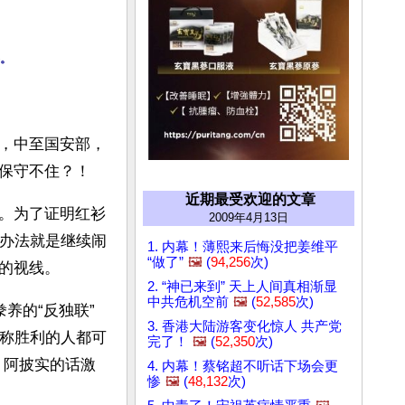
。
，中至国安部，
保守不住？！
近期最受欢迎的文章
。为了证明红衫
2009年4月13日
的办法就是继续闹
1. 内幕！薄熙来后悔没把姜维平
“做了”
🖼️
(
94,256
次)
的视线。
2. “神已来到” 天上人间真相渐显
中共危机空前
🖼️
(
52,585
次)
养的“反独联”
3. 香港大陆游客变化惊人 共产党
宣称胜利的人都可
完了！
🖼️
(
52,350
次)
。阿披实的话激
4. 内幕！蔡铭超不听话下场会更
惨
🖼️
(
48,132
次)