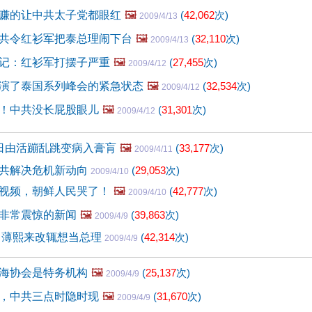
赚的让中共太子党都眼红
🖼️
(
42,062
次)
2009/4/13
共令红衫军把泰总理闹下台
🖼️
(
32,110
次)
2009/4/13
记：红衫军打摆子严重
🖼️
(
27,455
次)
2009/4/12
演了泰国系列峰会的紧急状态
🖼️
(
32,534
次)
2009/4/12
！中共没长屁股眼儿
🖼️
(
31,301
次)
2009/4/12
日由活蹦乱跳变病入膏肓
🖼️
(
33,177
次)
2009/4/11
共解决危机新动向
(
29,053
次)
2009/4/10
视频，朝鲜人民哭了！
🖼️
(
42,777
次)
2009/4/10
非常震惊的新闻
🖼️
(
39,863
次)
2009/4/9
 薄熙来改辄想当总理
(
42,314
次)
2009/4/9
海协会是特务机构
🖼️
(
25,137
次)
2009/4/9
，中共三点时隐时现
🖼️
(
31,670
次)
2009/4/9