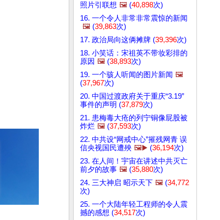
照片引联想
🖼️
(
40,898
次)
16. 一个令人非常非常震惊的新闻
🖼️
(
39,863
次)
17. 政治局向这俩摊牌 (
39,396
次)
18. 小笑话：宋祖英不带妆彩排的
原因
🖼️
(
38,893
次)
19. 一个骇人听闻的图片新闻
🖼️
(
37,967
次)
20. 中国过渡政府关于重庆“3.19”
事件的声明 (
37,879
次)
21. 患梅毒大疮的列宁铜像屁股被
炸烂
🖼️
(
37,593
次)
22. 中共设“网戒中心”摧残网青 误
信央视国民遭殃
🖼️▶️
(
36,194
次)
23. 在人间！宇宙在讲述中共灭亡
前夕的故事
🖼️
(
35,880
次)
24. 三大神启 昭示天下
🖼️
(
34,772
次)
25. 一个大陆年轻工程师的令人震
撼的感想 (
34,517
次)