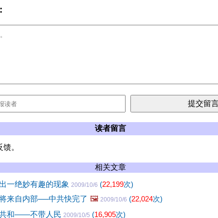
:
读者留言
反馈。
相关文章
出一绝妙有趣的现象
(
22,199
次)
2009/10/6
将来自内部──中共快完了
🖼️
(
22,024
次)
2009/10/6
共和——不带人民
(
16,905
次)
2009/10/5