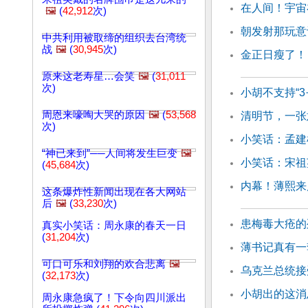
在人间！宇宙
🖼️
(
42,912
次)
朝发射那玩意
中共利用被取缔的组织去台湾统
战
🖼️
(
30,945
次)
金正日瘦了！
原来这老寿星…会笑
🖼️
(
31,011
次)
小胡不支持“3
周恩来嚎啕大哭的原因
🖼️
(
53,568
清明节，一张
次)
小笑话：孟建
“神已来到”──人间将发生巨变
🖼️
小笑话：宋祖
(
45,684
次)
内幕！薄熙来
这条爆炸性新闻出现在各大网站
后
🖼️
(
33,230
次)
患梅毒大疮的
真实小笑话：周永康的春天一日
(
31,204
次)
薄书记真有一
可口可乐和刘翔的欢合悲离
🖼️
乌克兰总统接
(
32,173
次)
小胡出的这消
周永康急疯了！下令向四川派出