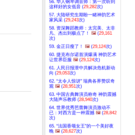
56. 华人钢琴调音师：第一次听到
这样好的女低音 (
29,282
次)
57. 大陆研究生期盼一睹神韵艺术
家风采 (
29,243
次)
58. 资深舞蹈教师：太完美、太非
凡、杰出到极点了！
🖼️
(
29,161
次)
59. 金正日瘦了！
🖼️
(
29,124
次)
60. 捷克布尔诺首演爆满 神韵艺术
让世界臣服
🖼️
(
29,124
次)
61. 人民日报泄中共解决危机新动
向 (
29,053
次)
62. “太令人惊讶” 瑞典各界赞叹奇
观
🖼️
(
28,951
次)
63. 中国古典舞演员称奇 神韵震撼
大陆声乐教师 (
28,940
次)
64. 世界优秀芭蕾舞演员激动不
已：对西方是一种震撼
🖼️
(
28,842
次)
65. “法国香颂女王”的一个美好夜
晚
🖼️
(
28,627
次)