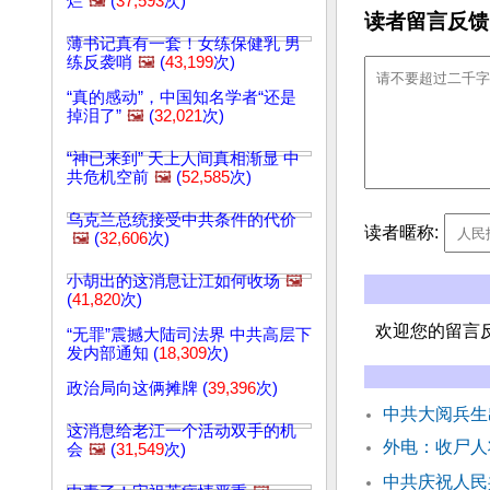
烂
🖼️
(
37,593
次)
读者留言反馈
薄书记真有一套！女练保健乳 男
练反袭哨
🖼️
(
43,199
次)
“真的感动”，中国知名学者“还是
掉泪了”
🖼️
(
32,021
次)
“神已来到” 天上人间真相渐显 中
共危机空前
🖼️
(
52,585
次)
乌克兰总统接受中共条件的代价
读者暱称:
🖼️
(
32,606
次)
小胡出的这消息让江如何收场
🖼️
(
41,820
次)
欢迎您的留言
“无罪”震撼大陆司法界 中共高层下
发内部通知 (
18,309
次)
政治局向这俩摊牌 (
39,396
次)
中共大阅兵生
这消息给老江一个活动双手的机
外电：收尸人
会
🖼️
(
31,549
次)
中共庆祝人民