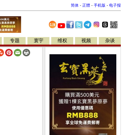
简体
-
正體
-
手机版
-
电子报
专题
寰宇
维权
视频
杂谈