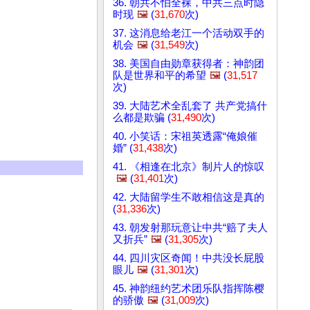
36. 朝共不怕全裸，中共三点时隐
时现
🖼️
(
31,670
次)
37. 这消息给老江一个活动双手的
机会
🖼️
(
31,549
次)
38. 美国自由勋章获得者：神韵团
队是世界和平的希望
🖼️
(
31,517
次)
39. 大陆艺术全乱套了 共产党搞什
么都是欺骗 (
31,490
次)
40. 小笑话：宋祖英透露“俺娘催
婚” (
31,438
次)
41. 《相逢在北京》制片人的惊叹
🖼️
(
31,401
次)
42. 大陆留学生不敢相信这是真的
(
31,336
次)
43. 朝发射那玩意让中共“赔了夫人
又折兵”
🖼️
(
31,305
次)
44. 四川灾区奇闻！中共没长屁股
眼儿
🖼️
(
31,301
次)
45. 神韵纽约艺术团乐队指挥陈樱
的骄傲
🖼️
(
31,009
次)