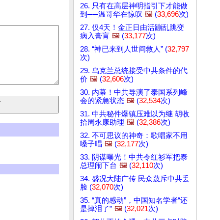
26. 只有在高层神明指引下才能做
到──温哥华在惊叹
🖼️
(
33,696
次)
27. 仅4天！金正日由活蹦乱跳变
病入膏肓
🖼️
(
33,177
次)
28. “神已来到人世间救人” (
32,797
次)
29. 乌克兰总统接受中共条件的代
价
🖼️
(
32,606
次)
30. 内幕！中共导演了泰国系列峰
会的紧急状态
🖼️
(
32,534
次)
31. 中共秘件爆镇压难以为继 胡收
拾周永康助理
🖼️
(
32,386
次)
32. 不可思议的神奇：歌唱家不用
嗓子唱
🖼️
(
32,177
次)
33. 阴谋曝光！中共令红衫军把泰
总理闹下台
🖼️
(
32,110
次)
34. 盛况大陆广传 民众蔑斥中共丢
脸 (
32,070
次)
35. “真的感动”，中国知名学者“还
是掉泪了”
🖼️
(
32,021
次)