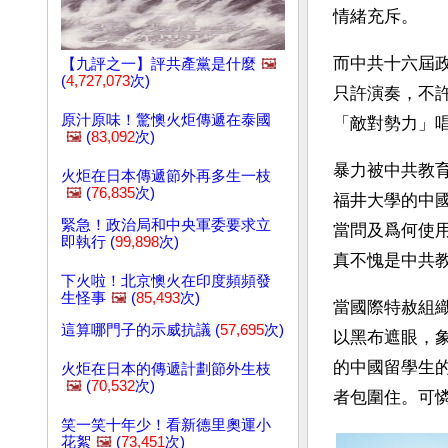
情緒充斥。
而中共十六屆
【九評之一】評共產黨是什麼
🖼️
(
4,727,073
次)
只許演奏，不
原汁原味！驚懊火炬傳遞在泰國
「敵對勢力」
🖼️
(
83,092
次)
暴力被中共教
火炬在日本傳遞節外再多生一枝
🖼️
(
76,835
次)
福井大學的中
緊急！政治局和中央軍委要求立
當問及爲何使
即執行 (
99,898
次)
真不愧是中共教
下火啦！北京懊火在印度頻頻發
生怪事
🖼️
(
85,493
次)
當國際特赦組
這算哪門子的示威抗議 (
57,695
次)
以黑布遮眼，
的中國留學生
火炬在日本的傳遞計劃節外生枝
🖼️
(
70,532
次)
者包圍住。可
笑一笑十年少！看新德里奧運小
花絮
🖼️
(
73,451
次)