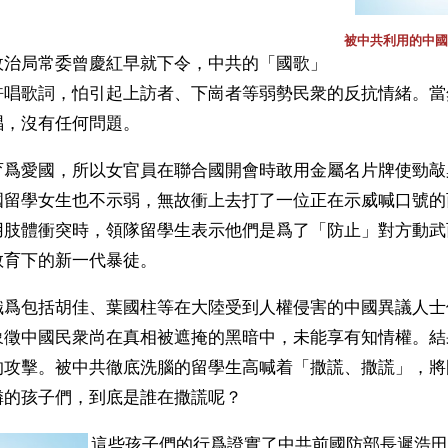
被中共利用的中國
政治局常委曾慶紅早就下令，中共的「國歌」
許唱歌詞，怕引起上訪者、下崗者等弱勢民衆的反抗情緒。當
唱，沒有任何問題。
育爲愛國，所以女官員在聯合國開會時敢用金屬名片牌使勁敲
國留學女生也不示弱，無故衝上去打了一位正在示威喊口號的
用肢體衝突時，領隊留學生表示他們是爲了「防止」對方動武
育下的新一代暴徒。 
織爲包括胡佳、葉國柱等在大陸受到人權侵害的中國異議人士
象徵中國民衆尚在真相被遮掩的黑暗中，未能享有知情權。結
的攻擊。被中共徹底洗腦的留學生高喊着「撒謊、撒謊」，將
憐的孩子們，到底是誰在撒謊呢？
這些孩子們的行爲證實了中共前國防部長遲浩田