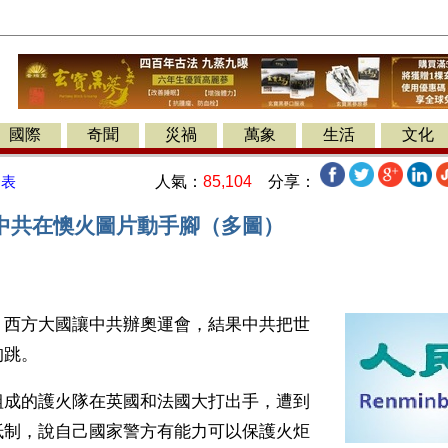
國際
奇聞
災禍
萬象
生活
文化
人氣：
85,104
分享：
發表
中共在懊火圖片動手腳（多圖）
】西方大國讓中共辦奧運會，結果中共把世
狗跳。
組成的護火隊在英國和法國大打出手，遭到
抵制，說自己國家警方有能力可以保護火炬