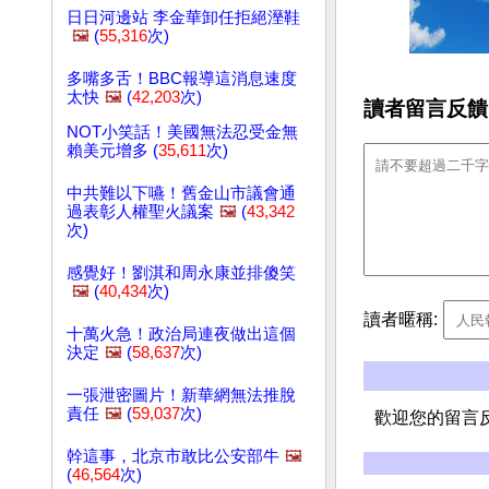
日日河邊站 李金華卸任拒絕溼鞋
🖼️
(
55,316
次)
多嘴多舌！BBC報導這消息速度
太快
🖼️
(
42,203
次)
讀者留言反饋
NOT小笑話！美國無法忍受金無
賴美元增多 (
35,611
次)
中共難以下嚥！舊金山市議會通
過表彰人權聖火議案
🖼️
(
43,342
次)
感覺好！劉淇和周永康並排傻笑
🖼️
(
40,434
次)
讀者暱稱:
十萬火急！政治局連夜做出這個
決定
🖼️
(
58,637
次)
一張泄密圖片！新華網無法推脫
責任
🖼️
(
59,037
次)
歡迎您的留言
幹這事，北京市敢比公安部牛
🖼️
(
46,564
次)