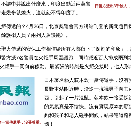
了不讓中共說出什麼來，印度出動近兩萬警
日警方派出3千餘人
手走幾步就熄火，這就怨不得印度了。
炬傳遞的？4月26日，北京奧運會官方網站刊登的新聞題目
百餘護衛人員呈兩列人盾護跑》。
天聖火傳遞的安保工作相信給所有人都留下了深刻的印象」，
縣警方派7名警員在火炬手周圍護跑，同時派近百人排成兩列
並隨火炬手一同向前移動。最緊張的時刻是火炬交接時，七人形
日本著名藝人荻本欽一當傳遞手，沒有
長野車站附近時，沿途一抗議男子向其
西，引起了一片混亂。荻本欽一接受採
的氣氛真是不愉快。沒有實現原本的願
夠和孩子和老人碰手問候，結果連道路
欽一當傳遞手，沒受尊重。
憾！」