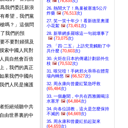
枝
🖼️
(
76,835
次)
爲我們委託新浪
26. 熱鬧大了！鳥巢被塞進5公斤
炸藥
🖼️
(
76,513
次)
有希望，我們黨
27. 笑一笑十年少！看新德里奧運
槍嗎？」這個問
小花絮
🖼️
(
73,451
次)
出了我們的預
28. 新華網多羅嗦這一句就壞事了
🖼️
(
73,075
次)
要不要對婦孺及
29. 「四·二五」上訪究竟觸動了中
摸索中國人民對
共什麼 (
70,603
次)
30. 火炬在日本的傳遞計劃節外生
人員自然會百倍
枝
🖼️
(
70,532
次)
上，我們的真正
31. 哏兒噎！手銬邪火乖乖在體育
如果我們中國向
場內轉悠
🖼️
(
66,527
次)
32. 周永康向曾慶紅緊急呼救
我們人民是擁護
(
65,484
次)
33. 一個趣聞，中共在西雅圖喝涼
水塞牙
🖼️
(
64,884
次)
者拒絕傾聽中共
34. 向各位請教，這火是怎麼保持
不滅的
🖼️
(
64,669
次)
自由世界裏的中
35. 周永康和曾慶紅掐起架來
(
64,659
次)