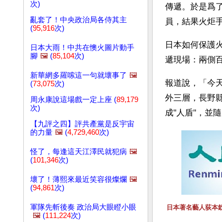
次)
傳遞。於是爲
亂套了！中央政治局各侍其主
員，結果火炬
(
95,916
次)
日本如何保護火
日本大雨！中共在懊火圖片動手
腳
🖼️
(
85,104
次)
遞現場：兩側
新華網多羅嗦這一句就壞事了
🖼️
報道說，「今
(
73,075
次)
外三層，長野
周永康說這場戲一定上座 (
89,179
次)
成"人盾"，
【九評之四】評共產黨是反宇宙
的力量
🖼️
(
4,729,460
次)
怪了，每逢這天江澤民就犯病
🖼️
(
101,346
次)
壞了！薄熙來最近笑容很燦爛
🖼️
(
94,861
次)
軍隊先斬後奏 政治局大眼瞪小眼
日本著名藝人荻本
🖼️
(
111,224
次)