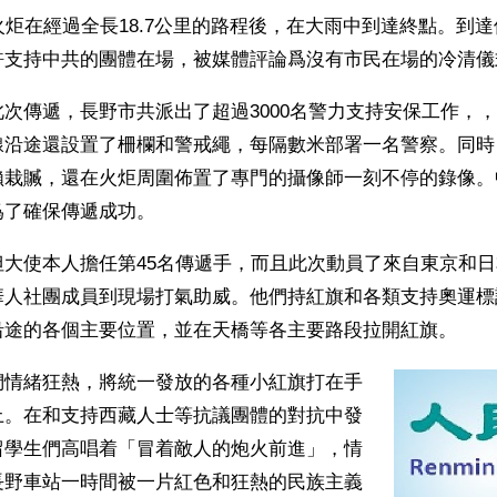
火炬在經過全長18.7公里的路程後，在大雨中到達終點。到
許支持中共的團體在場，被媒體評論爲沒有市民在場的冷清儀
次傳遞，長野市共派出了超過3000名警力支持安保工作，
線沿途還設置了柵欄和警戒繩，每隔數米部署一名警察。同時
賴栽贓，還在火炬周圍佈置了專門的攝像師一刻不停的錄像。
爲了確保傳遞成功。
大使本人擔任第45名傳遞手，而且此次動員了來自東京和日
華人社團成員到現場打氣助威。他們持紅旗和各類支持奧運標
沿途的各個主要位置，並在天橋等各主要路段拉開紅旗。
們情緒狂熱，將統一發放的各種小紅旗打在手
上。在和支持西藏人士等抗議團體的對抗中發
留學生們高唱着「冒着敵人的炮火前進」，情
長野車站一時間被一片紅色和狂熱的民族主義