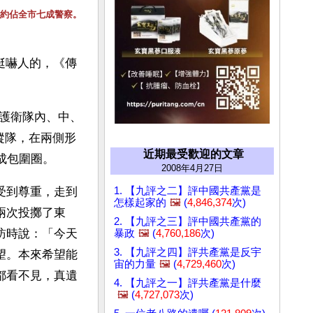
，約佔全市七成警察。
挺嚇人的，《傳
護衛隊內、中、
縱隊，在兩側形
近期最受歡迎的文章
成包圍圈。
2008年4月27日
1. 【九評之二】評中國共產黨是
受到尊重，走到
怎樣起家的
🖼️
(
4,846,374
次)
兩次投擲了東
2. 【九評之三】評中國共產黨的
訪時說：「今天
暴政
🖼️
(
4,760,186
次)
3. 【九評之四】評共產黨是反宇
望。本來希望能
宙的力量
🖼️
(
4,729,460
次)
都看不見，真遺
4. 【九評之一】評共產黨是什麼
🖼️
(
4,727,073
次)