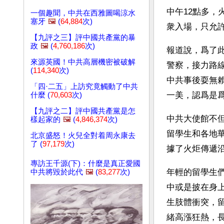
中午12點多，
一個趣聞，中共在西雅圖喝涼水
塞牙
🖼️
(
64,884
次)
衆入場，只允
【九評之三】評中國共產黨的暴
政
🖼️
(
4,760,186
次)
報道說，爲了此
來源英國！中共高層機密被破解
警察，接力路
(
114,340
次)
中共事後耍無
「四·二五」上訪究竟觸動了中共
一美，認爲是
什麼 (
70,603
次)
【九評之二】評中國共產黨是怎
中共大使館不但
樣起家的
🖼️
(
4,846,374
次)
留學生和各地
北京盛怒！火兒全對着周永康去
了 (
97,179
次)
據了火炬傳遞
專訪王千源(下)：什麼是真正愛國
年輕的留學生
中共將毀於此代
🖼️
(
83,277
次)
中或是披在身
生肢體衝突，
緒高漲狂熱，