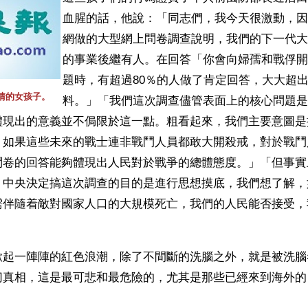
血腥的話，他說：「同志們，我今天很激動，因
網做的大型網上問卷調查說明，我們的下一代大
的事業後繼有人。在回答「你會向婦孺和戰俘開
題時，有超過80％的人做了肯定回答，大大超
清的女孩子。
料。」「我們這次調查儘管表面上的核心問題是
體現出的意義並不侷限於這一點。粗看起來，我們主要意圖是
：如果這些未來的戰士連非戰鬥人員都敢大開殺戒，對於戰鬥
問卷的回答能夠體現出人民對於戰爭的總體態度。」「但事實
。中央決定搞這次調查的目的是進行思想摸底，我們想了解，
需伴隨着敵對國家人口的大規模死亡，我們的人民能否接受，
掀起一陣陣的紅色浪潮，除了不間斷的洗腦之外，就是被洗腦
切真相，這是最可悲和最危險的，尤其是那些已經來到海外的