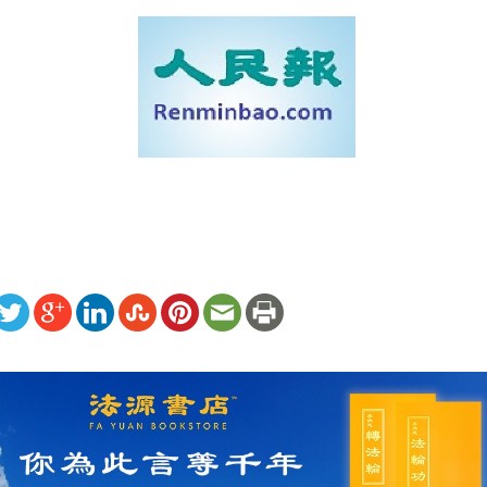
ww.renminbao.com/rmb/articles/2008/4/27/47551b.html