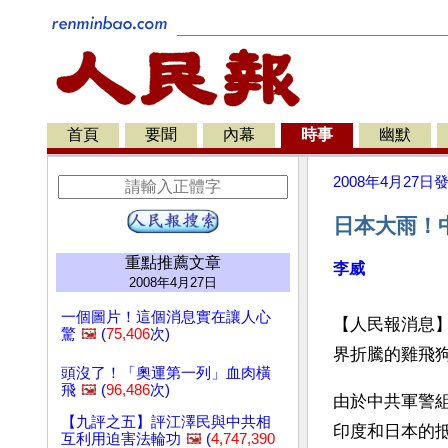
首頁
要聞
內幕
時事
幽默
2008年4月27日
日本大雨！
重點推薦文章
李威
2008年4月27日
一個圖片！這個消息實在讓人心
【人民報消息
驚
🖼️
(
75,406
次)
界折騰的雞飛
頭沒了！「奧運第一列」血肉橫
飛
🖼️
(
96,486
次)
由於中共軍警
【九評之五】評江澤民與中共相
印度和日本的
互利用迫害法輪功
🖼️
(
4,747,390