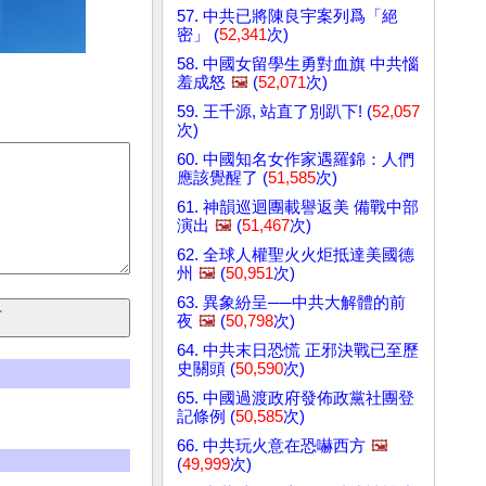
57. 中共已將陳良宇案列爲「絕
密」 (
52,341
次)
58. 中國女留學生勇對血旗 中共惱
羞成怒
🖼️
(
52,071
次)
59. 王千源, 站直了別趴下! (
52,057
次)
60. 中國知名女作家遇羅錦：人們
應該覺醒了 (
51,585
次)
61. 神韻巡迴團載譽返美 備戰中部
演出
🖼️
(
51,467
次)
62. 全球人權聖火火炬抵達美國德
州
🖼️
(
50,951
次)
63. 異象紛呈──中共大解體的前
夜
🖼️
(
50,798
次)
64. 中共末日恐慌 正邪決戰已至歷
史關頭 (
50,590
次)
65. 中國過渡政府發佈政黨社團登
記條例 (
50,585
次)
66. 中共玩火意在恐嚇西方
🖼️
(
49,999
次)