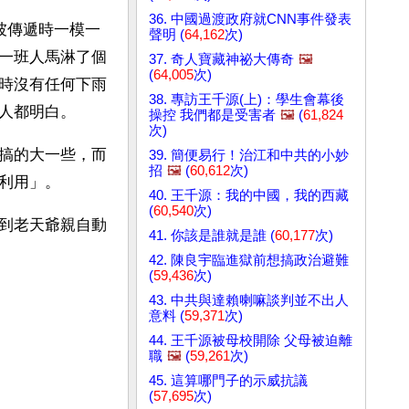
36. 中國過渡政府就CNN事件發表
坡傳遞時一模一
聲明 (
64,162
次)
一班人馬淋了個
37. 奇人寶藏神祕大傳奇
🖼️
(
64,005
次)
時沒有任何下雨
38. 專訪王千源(上)：學生會幕後
人都明白。
操控 我們都是受害者
🖼️
(
61,824
次)
搞的大一些，而
39. 簡便易行！治江和中共的小妙
招
🖼️
(
60,612
次)
利用」。
40. 王千源：我的中國，我的西藏
(
60,540
次)
到老天爺親自動
41. 你該是誰就是誰 (
60,177
次)
42. 陳良宇臨進獄前想搞政治避難
(
59,436
次)
43. 中共與達賴喇嘛談判並不出人
意料 (
59,371
次)
44. 王千源被母校開除 父母被迫離
職
🖼️
(
59,261
次)
45. 這算哪門子的示威抗議
(
57,695
次)