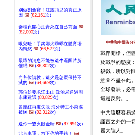
別做劉金寶！江露頭兒的真正原
因
🖼️
(
82,161
次)
秦桂貞開心江青死在自己前面
🖼️
(
82,000
次)
中共和中國沒分
哏兒噎！手銬邪火乖乖在體育場
內轉悠
🖼️
(
66,527
次)
戰俘開槍，但
最壞的消息不能被這牛逼圖片所
於戰爭的態度
催眠
🖼️
(
86,302
次)
殺戮，所以對
向各位請教，這火是怎麼保持不
意圖不盡在此
滅的
🖼️
(
64,669
次)
全球發展，必
郭伯雄要求江出山 政治局通過周
永康建議 (
89,829
次)
還是反對。」
曾慶紅再度失敗 海外特工小菜碟
被砸
🖼️
(
82,312
次)
中共這麼容易
謊言之外的一
送你一雙火眼金睛
🖼️
(
87,991
次)
國大陸人。
北京奧運，放下你的手銬！
🖼️