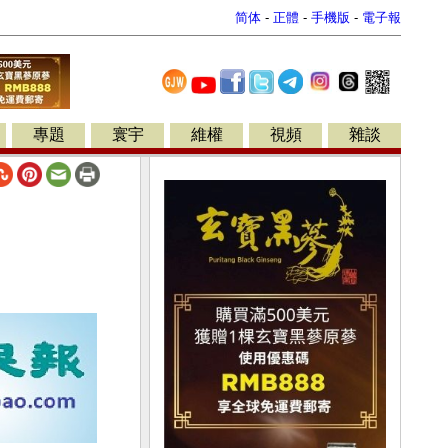
简体
-
正體
-
手機版
-
電子報
專題
寰宇
維權
視頻
雜談