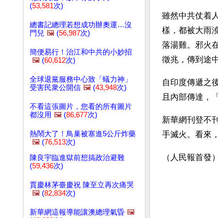
(
53,581
次)
雖然中共仗着人
總書記總理若想成功辦奧運…沒
樣，都被大雨
門兒
🖼️
(
56,987
次)
落湯雞。邪火
簡便易行！治江和中共的小妙招
徵兆，傳到途
🖼️
(
60,612
次)
全球退黨服務中心致「蟻力神」
自印度傳遞之
受害民衆公開信
🖼️
(
43,948
次)
且內部傳達，
不看這張圖片，您看的所有圖片
都沒用
🖼️
(
86,677
次)
新華網刊登不
熱鬧大了！鳥巢被塞進5公斤炸藥
手滅火。看來，
🖼️
(
76,513
次)
（人民報首發
陳良宇臨進獄前想搞政治避難
(
59,436
次)
賈慶林茅臺慶祝 陳至立再次痛哭
🖼️
(
82,834
次)
新華網這報導能讓澳總理氣昏
🖼️