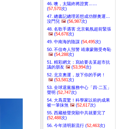
46. 噢，太陽終將證實……
(
57,570
次)
47. 總書記總理若想成功辦奧運…
沒門兒
🖼️
(
56,987
次)
48. 名歌手遇害 北京氣氛超前緊張
🖼️
(
54,678
次)
49. 中南海的陰謀 (
54,495
次)
50. 不信奇人預警 靖康蒙難受奇恥
🖼️
(
54,288
次)
51. 精彩網文：寫給要去某超市抗
議的朋友
🖼️
(
53,994
次)
52. 北京奧運，放下你的手銬！
🖼️
(
53,581
次)
53. 全球退黨服務中心「四·二五」
聲明 (
52,747
次)
54. 大爲震驚！科學家以前的成果
被一筆抹煞
🖼️
(
52,617
次)
55. 西藏槍聲突顯中共就要完了
(
52,488
次)
56. 今年清明新流行 (
52,463
次)