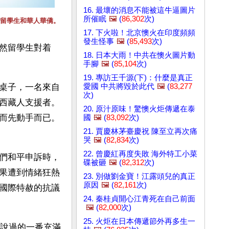
16. 最壞的消息不能被這牛逼圖片
所催眠
🖼️
(
86,302
次)
留學生和華人華僑。
17. 下火啦！北京懊火在印度頻頻
發生怪事
🖼️
(
85,493
次)
然留學生對着
18. 日本大雨！中共在懊火圖片動
手腳
🖼️
(
85,104
次)
19. 專訪王千源(下)：什麼是真正
愛國 中共將毀於此代
🖼️
(
83,277
桌子，一名來自
次)
西藏人支援者。
20. 原汁原味！驚懊火炬傳遞在泰
而先動手而已。
國
🖼️
(
83,092
次)
21. 賈慶林茅臺慶祝 陳至立再次痛
哭
🖼️
(
82,834
次)
22. 曾慶紅再度失敗 海外特工小菜
們和平申訴時，
碟被砸
🖼️
(
82,312
次)
果遭到情緒狂熱
23. 別做劉金寶！江露頭兒的真正
原因
🖼️
(
82,161
次)
國際特赦的抗議
24. 秦桂貞開心江青死在自己前面
🖼️
(
82,000
次)
25. 火炬在日本傳遞節外再多生一
說過的一番充滿