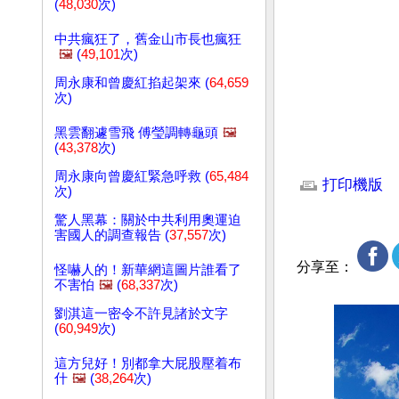
(
48,030
次)
中共瘋狂了，舊金山市長也瘋狂
🖼️
(
49,101
次)
周永康和曾慶紅掐起架來 (
64,659
次)
黑雲翻遽雪飛 傅瑩調轉龜頭
🖼️
(
43,378
次)
文章網址: http://w
周永康向曾慶紅緊急呼救 (
65,484
打印機版
次)
驚人黑幕：關於中共利用奧運迫
害國人的調查報告 (
37,557
次)
分享至：
怪嚇人的！新華網這圖片誰看了
不害怕
🖼️
(
68,337
次)
劉淇這一密令不許見諸於文字
(
60,949
次)
這方兒好！別都拿大屁股壓着布
什
🖼️
(
38,264
次)