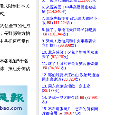
5. 一位老八路的遺囑 (
121,809
次)
達儀式限制日本民
6. 來源英國！中共高層機密被破
解 (
114,340
次)
式。
7. 軍隊先斬後奏 政治局大眼瞪小
眼
🖼️
(
111,224
次)
，約佔全市的七成
8. 怪了，每逢這天江澤民就犯病
，長野縣警方怕
🖼️
(
101,346
次)
中共把這些當作
9. 緊急！政治局和中央軍委要求
立即執行 (
99,898
次)
10. 北京盛怒！火兒全對着周永康
去了 (
97,179
次)
本各地逾5千名
11. 壞了！薄熙來最近笑容很燦爛
🖼️
(
94,861
次)
誌，按組分佈佔
12. 郭伯雄要求江出山 政治局通過
周永康建議 (
89,829
次)
13. 周永康說這場戲一定上座
(
89,179
次)
14. 送你一雙火眼金睛
🖼️
(
87,991
次)
15. 不看這張圖片，您看的所有圖
片都沒用
🖼️
(
86,677
次)