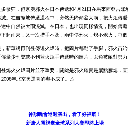
多發狂，但京奧邪火在日本傳遞和4月21日在馬來西亞吉隆
澆滅。在吉隆坡傳遞過程中，突然天降傾盆大雨，把火炬傳遞
在途中自然被大雨澆滅。在日本，也出現同樣情況，開始傳遞
中下起雨來，又一次措手不及，雨中傳邪火，熄不熄火，每個
後，新華網再刊登傳遞火炬時，把圖片都動了手腳，邪火苗給
「儘量少刊登或不刊登火炬手傳遞時的圖片，以免被敵對勢力
刊登熄火火炬圖片並不重要，關鍵是邪火確實是屢點屢熄，直
2008年北京奧運真的辦不成了。△
）
神韻晚會巡迴演出，看了好福氣！
新唐人電視臺全球系列大賽即將上場