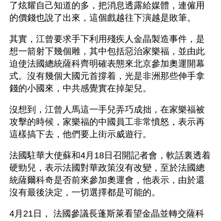
了炫耀自己知道的多，把消息透露給媒體，連僱用
的價錢也說了出來，這個戲越往下演越是敗筆。 
其實，江曾要求手下利用殘疾人金晶製造事件，是
想一箭射下幾個雕，其中包括惡治家樂福，並由此
迫使法國總統薩科齊明確表態來北京參加奧運開幕
式。沒有幾個大國元首撐着，光是非洲那些伸手拿
錢的小國來，中共感覺實在掉架兒。
沒想到，江曾人馬這一手兒弄巧成拙，在家樂福被
攻擊的時候，家樂福的中國員工非常憤怒，表示再
這樣搞下去，他們要上街示威遊行。
法國駐華大使蘇和4月18日召開記者會，軟話裏透着
硬勁兒，表示法國對華政策沒有改變，至於法國總
統薩爾科奇是否前來參加奧運會，他表示，由於還
沒有最後決定，一切選擇都是可能的。
4月21日， 法國參議長蓬斯萊看望金晶並轉交薩科