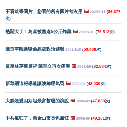
不看這張圖片，您看的所有圖片都沒用
🖼️
(
86,677
2008/4/11
次)
熱鬧大了！鳥巢被塞進5公斤炸藥
🖼️
(
76,513
次)
2008/4/10
陳良宇臨進獄前想搞政治避難
(
59,436
次)
2008/4/10
賈慶林茅臺慶祝 陳至立再次痛哭
🖼️
(
82,834
次)
2008/4/9
新華網這報導能讓澳總理氣昏
🖼️
(
48,030
次)
2008/4/9
大腦殼愛因斯坦最富哲理的演說
🖼️
(
47,830
次)
2008/4/9
中共瘋狂了，舊金山市長也瘋狂
🖼️
(
49,101
次)
2008/4/9