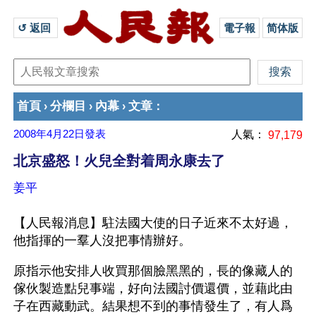
↺ 返回 
電子報
简体版
首頁
分欄目
內幕
文章
›
›
›
：
2008年4月22日
發表
人氣：
97,179
北京盛怒！火兒全對着周永康去了
姜平
【人民報消息】駐法國大使的日子近來不太好過，
他指揮的一羣人沒把事情辦好。
原指示他安排人收買那個臉黑黑的，長的像藏人的
傢伙製造點兒事端，好向法國討價還價，並藉此由
子在西藏動武。結果想不到的事情發生了，有人爲