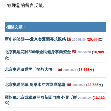
歡迎您的留言反饋。
相關文章：
歷史的笑話──北京奧運開幕式觀感
🖼️
(
20,444
次)
2008/8/30
北京奧運花掉500年全民健身事業資金
🖼️
(
16,909
2008/8/28
次)
北京奧運讓世界「恍然大悟」
🖼️
(
18,653
次)
2008/8/27
北京奧運閉幕 鳥巢水立方或成廢墟
🖼️
(
22,785
次)
2008/8/25
羅格稱北京或繼續開放新聞自由 外界反駁
(
16,162
2008/8/24
次)