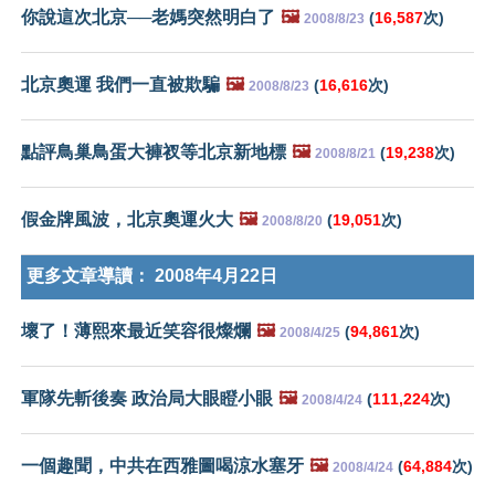
你說這次北京──老媽突然明白了
🖼️
(
16,587
次)
2008/8/23
北京奧運 我們一直被欺騙
🖼️
(
16,616
次)
2008/8/23
點評鳥巢鳥蛋大褲衩等北京新地標
🖼️
(
19,238
次)
2008/8/21
假金牌風波，北京奧運火大
🖼️
(
19,051
次)
2008/8/20
更多文章導讀：
2008年4月22日
壞了！薄熙來最近笑容很燦爛
🖼️
(
94,861
次)
2008/4/25
軍隊先斬後奏 政治局大眼瞪小眼
🖼️
(
111,224
次)
2008/4/24
一個趣聞，中共在西雅圖喝涼水塞牙
🖼️
(
64,884
次)
2008/4/24