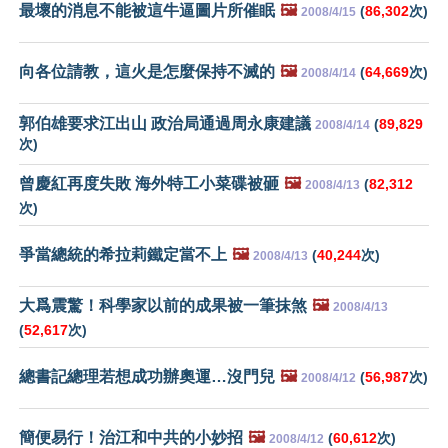
最壞的消息不能被這牛逼圖片所催眠
🖼️
(
86,302
次)
2008/4/15
向各位請教，這火是怎麼保持不滅的
🖼️
(
64,669
次)
2008/4/14
郭伯雄要求江出山 政治局通過周永康建議
(
89,829
2008/4/14
次)
曾慶紅再度失敗 海外特工小菜碟被砸
🖼️
(
82,312
2008/4/13
次)
爭當總統的希拉莉鐵定當不上
🖼️
(
40,244
次)
2008/4/13
大爲震驚！科學家以前的成果被一筆抹煞
🖼️
2008/4/13
(
52,617
次)
總書記總理若想成功辦奧運…沒門兒
🖼️
(
56,987
次)
2008/4/12
簡便易行！治江和中共的小妙招
🖼️
(
60,612
次)
2008/4/12