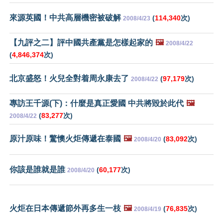
來源英國！中共高層機密被破解
(
114,340
次)
2008/4/23
【九評之二】評中國共產黨是怎樣起家的
🖼️
2008/4/22
(
4,846,374
次)
北京盛怒！火兒全對着周永康去了
(
97,179
次)
2008/4/22
專訪王千源(下)：什麼是真正愛國 中共將毀於此代
🖼️
(
83,277
次)
2008/4/22
原汁原味！驚懊火炬傳遞在泰國
🖼️
(
83,092
次)
2008/4/20
你該是誰就是誰
(
60,177
次)
2008/4/20
火炬在日本傳遞節外再多生一枝
🖼️
(
76,835
次)
2008/4/19