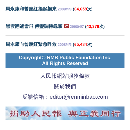
周永康和曾慶紅掐起架來
(
64,659
次)
2008/4/8
黑雲翻遽雪飛 傅瑩調轉龜頭
🖼️
(
43,378
次)
2008/4/7
周永康向曾慶紅緊急呼救
(
65,484
次)
2008/4/6
Copyright© RMB Public Foundation Inc.
All Rights Reserved
人民報網站服務條款
關於我們
反饋信箱：
editor@renminbao.com