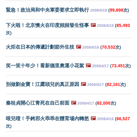
緊急！政治局和中央軍委要求立即執行
(
99,898
次)
2008/4/18
下火啦！北京懊火在印度頻頻發生怪事
🖼️
(
85,493
2008/4/18
次)
火炬在日本的傳遞計劃節外生枝
🖼️
(
70,532
次)
2008/4/18
笑一笑十年少！看新德里奧運小花絮
🖼️
(
73,451
次)
2008/4/17
別做劉金寶！江露頭兒的真正原因
🖼️
(
82,161
次)
2008/4/17
秦桂貞開心江青死在自己前面
🖼️
(
82,000
次)
2008/4/17
哏兒噎！手銬邪火乖乖在體育場內轉悠
🖼️
(
66,527
2008/4/16
次)