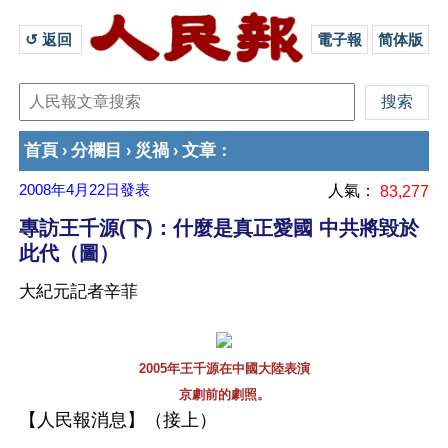
↺ 返回 
電子報
简体版
首頁
分欄目
災禍
文章
›
›
›
：
2008年4月22日
發表
人氣：
83,277
專訪王千源(下)：什麼是真正愛國 中共將毀於
此代（圖）
大紀元記者辛菲
2005年王千源在中國大陸表演
京劇前的劇照。
【人民報消息】（接上）