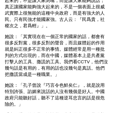
起來的，不是讓大家閉嘴，而是讓大家能夠說話；
真正讓國家能夠強大起來的，不是一個表面上很威
武實際上很無能的這種中央政府，而是有強大的人
民。只有民強才能國家強。古人云：『民爲貴，社
稷次之，君爲輕』」。
她說：「其實現在在一個正常的國家的話，都會有
很多反對黨，很多反對的聲音，而且媒體起的作用
就是糾正很多不正常的事情。媒體經常是用一種批
判的方式出現的，而在中國，媒體基本上是共產黨
打擊人的工具、撒謊的工具。我們看CCTV，他們沒
幾句話是有用的，有用的話也沒幾句是真話。他們
把撒謊當成是一種職業。」
她說：「孔子曾說『巧言令色鮮矣仁』，就是說用
特別誇張、諂媚來說話的人沒有幾個是好人。中國
政府只能聽好話，聽不了這種逆耳忠言的話是很危
險的。」