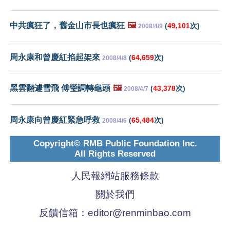
中共瘋狂了，舊金山市長也瘋狂
🖼️
(
49,101
次)
2008/4/9
周永康和曾慶紅掐起架來
(
64,659
次)
2008/4/8
黑雲翻遽雪飛 傅瑩調轉龜頭
🖼️
(
43,378
次)
2008/4/7
周永康向曾慶紅緊急呼救
(
65,484
次)
2008/4/6
Copyright© RMB Public Foundation Inc.
All Rights Reserved
人民報網站服務條款
關於我們
反饋信箱：
editor@renminbao.com