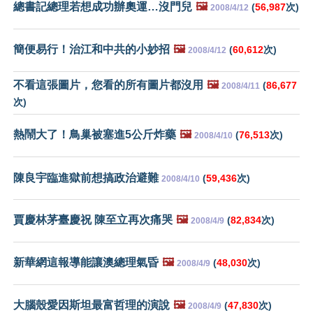
總書記總理若想成功辦奧運…沒門兒
🖼️
(
56,987
次)
2008/4/12
簡便易行！治江和中共的小妙招
🖼️
(
60,612
次)
2008/4/12
不看這張圖片，您看的所有圖片都沒用
🖼️
(
86,677
2008/4/11
次)
熱鬧大了！鳥巢被塞進5公斤炸藥
🖼️
(
76,513
次)
2008/4/10
陳良宇臨進獄前想搞政治避難
(
59,436
次)
2008/4/10
賈慶林茅臺慶祝 陳至立再次痛哭
🖼️
(
82,834
次)
2008/4/9
新華網這報導能讓澳總理氣昏
🖼️
(
48,030
次)
2008/4/9
大腦殼愛因斯坦最富哲理的演說
🖼️
(
47,830
次)
2008/4/9