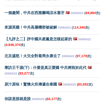
一個趣聞，中共在西雅圖喝涼水塞牙
🖼️
(
64,884
次)
2008/4/24
來源英國！中共高層機密被破解
(
114,340
次)
2008/4/23
【九評之二】評中國共產黨是怎樣起家的
🖼️
2008/4/22
(
4,846,374
次)
北京盛怒！火兒全對着周永康去了
(
97,179
次)
2008/4/22
專訪王千源(下)：什麼是真正愛國 中共將毀於此代
🖼️
(
83,277
次)
2008/4/22
原汁原味！驚懊火炬傳遞在泰國
🖼️
(
83,092
次)
2008/4/20
你該是誰就是誰
(
60,177
次)
2008/4/20