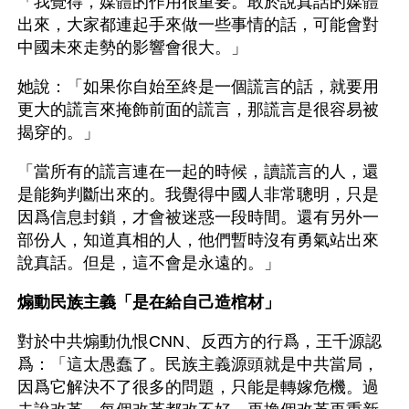
「我覺得，媒體的作用很重要。敢於說真話的媒體
出來，大家都連起手來做一些事情的話，可能會對
中國未來走勢的影響會很大。」
她說：「如果你自始至終是一個謊言的話，就要用
更大的謊言來掩飾前面的謊言，那謊言是很容易被
揭穿的。」
「當所有的謊言連在一起的時候，讀謊言的人，還
是能夠判斷出來的。我覺得中國人非常聰明，只是
因爲信息封鎖，才會被迷惑一段時間。還有另外一
部份人，知道真相的人，他們暫時沒有勇氣站出來
說真話。但是，這不會是永遠的。」
煽動民族主義「是在給自己造棺材」
對於中共煽動仇恨CNN、反西方的行爲，王千源認
爲：「這太愚蠢了。民族主義源頭就是中共當局，
因爲它解決不了很多的問題，只能是轉嫁危機。過