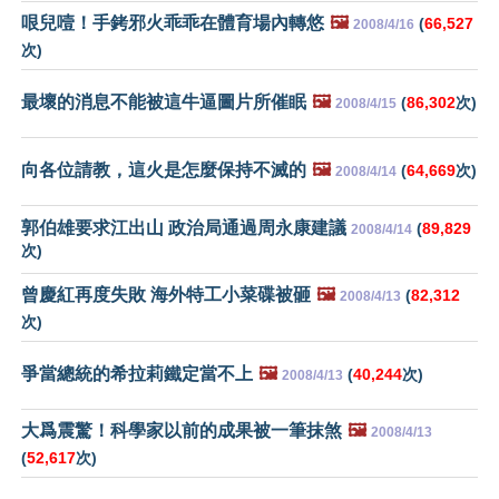
哏兒噎！手銬邪火乖乖在體育場內轉悠
🖼️
(
66,527
2008/4/16
次)
最壞的消息不能被這牛逼圖片所催眠
🖼️
(
86,302
次)
2008/4/15
向各位請教，這火是怎麼保持不滅的
🖼️
(
64,669
次)
2008/4/14
郭伯雄要求江出山 政治局通過周永康建議
(
89,829
2008/4/14
次)
曾慶紅再度失敗 海外特工小菜碟被砸
🖼️
(
82,312
2008/4/13
次)
爭當總統的希拉莉鐵定當不上
🖼️
(
40,244
次)
2008/4/13
大爲震驚！科學家以前的成果被一筆抹煞
🖼️
2008/4/13
(
52,617
次)