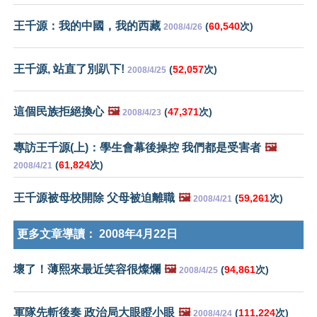
王千源：我的中國，我的西藏
(
60,540
次)
2008/4/26
王千源, 站直了別趴下!
(
52,057
次)
2008/4/25
這個民族拒絕換心
🖼️
(
47,371
次)
2008/4/23
專訪王千源(上)：學生會幕後操控 我們都是受害者
🖼️
(
61,824
次)
2008/4/21
王千源被母校開除 父母被迫離職
🖼️
(
59,261
次)
2008/4/21
更多文章導讀：
2008年4月22日
壞了！薄熙來最近笑容很燦爛
🖼️
(
94,861
次)
2008/4/25
軍隊先斬後奏 政治局大眼瞪小眼
🖼️
(
111,224
次)
2008/4/24