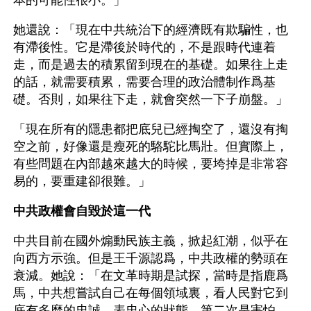
本的可能性很小。」
她還說：「現在中共統治下的經濟既有欺騙性，也
有滯後性。它是滯後於時代的，不是跟時代連着
走，而是過去的積累留到現在的基礎。如果往上走
的話，就需要積累，需要合理的政治體制作爲基
礎。否則，如果往下走，就會突然一下子崩盤。」
「現在所有的隱患都把底兒已經掏空了，還沒有掏
空之前，好像還是瘦死的駱駝比馬壯。但實際上，
有些問題在內部越來越大的時候，要垮掉是非常容
易的，要重建卻很難。」
中共政權會自毀於這一代
中共目前在國外煽動民族主義，掀起紅潮，似乎在
向西方示強。但是王千源認爲，中共政權的勢頭在
衰減。她說：「在文革時期是試探，當時是指鹿爲
馬，中共想嘗試自己在每個領域裏，看人民對它到
底有多麼的忠誠，表忠心的狀態。第二次是害怕。