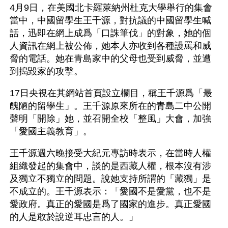
4月9日，在美國北卡羅萊納州杜克大學舉行的集會
當中，中國留學生王千源，對抗議的中國留學生喊
話，迅即在網上成爲「口誅筆伐」的對象，她的個
人資訊在網上被公佈，她本人亦收到各種謾罵和威
脅的電話。她在青島家中的父母也受到威脅，並遭
到搗毀家的攻擊。
17日央視在其網站首頁設立欄目，稱王千源爲「最
醜陋的留學生」。王千源原來所在的青島二中公開
聲明「開除」她，並召開全校「整風」大會，加強
「愛國主義教育」。
王千源週六晚接受大紀元專訪時表示，在當時人權
組織發起的集會中，談的是西藏人權，根本沒有涉
及獨立不獨立的問題。說她支持所謂的「藏獨」是
不成立的。王千源表示：「愛國不是愛黨，也不是
愛政府。真正的愛國是爲了國家的進步。真正愛國
的人是敢於說逆耳忠言的人。」