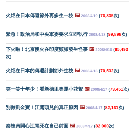
火炬在日本傳遞節外再多生一枝
🖼️
(
76,835
次)
2008/4/19
緊急！政治局和中央軍委要求立即執行
(
99,898
次)
2008/4/18
下火啦！北京懊火在印度頻頻發生怪事
🖼️
(
85,493
2008/4/18
次)
火炬在日本的傳遞計劃節外生枝
🖼️
(
70,532
次)
2008/4/18
笑一笑十年少！看新德里奧運小花絮
🖼️
(
73,451
次)
2008/4/17
別做劉金寶！江露頭兒的真正原因
🖼️
(
82,161
次)
2008/4/17
秦桂貞開心江青死在自己前面
🖼️
(
82,000
次)
2008/4/17