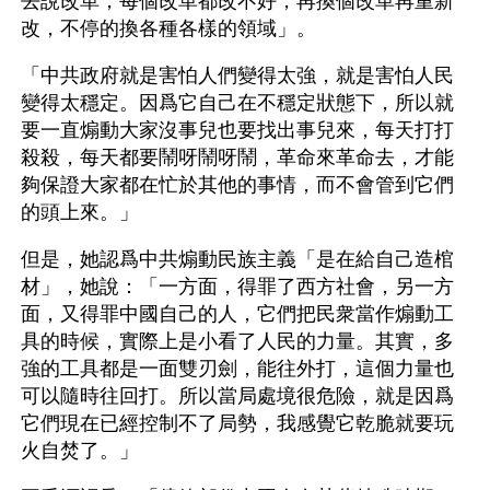
去說改革，每個改革都改不好，再換個改革再重新
改，不停的換各種各樣的領域」。
「中共政府就是害怕人們變得太強，就是害怕人民
變得太穩定。因爲它自己在不穩定狀態下，所以就
要一直煽動大家沒事兒也要找出事兒來，每天打打
殺殺，每天都要鬧呀鬧呀鬧，革命來革命去，才能
夠保證大家都在忙於其他的事情，而不會管到它們
的頭上來。」
但是，她認爲中共煽動民族主義「是在給自己造棺
材」，她說：「一方面，得罪了西方社會，另一方
面，又得罪中國自己的人，它們把民衆當作煽動工
具的時候，實際上是小看了人民的力量。其實，多
強的工具都是一面雙刃劍，能往外打，這個力量也
可以隨時往回打。所以當局處境很危險，就是因爲
它們現在已經控制不了局勢，我感覺它乾脆就要玩
火自焚了。」