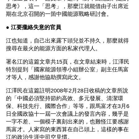
思考》，這一「思考」，那麼江就能借由子出席近
期在北京召開的一箇中國能源戰略研討會。
● 
江要攏絡失意的官員 
江也知道，自己出來露下頭兒並不持久，那麼就得
搜尋在最火的能源方面的私家代理人。
署名江的這篇文章共15頁，在文章結束時，江澤民
特別提到「國家能源領導小組辦公室」副主任馬富
才等人，感謝他協助撰寫此文。
江澤民在這篇註明2008年2月28日收稿的文章所說
的「中國必須堅持節約高效、多元發展、清潔環
保、科技先行、國際合作」等等，跟馬富才在3月6
日全國政協十一屆一次會議上的發言內容，幾乎是
一字不差、一個模子裏刻出來的，也難怪江要感謝
馬富才。人家寫的東西算在自己頭上，這樣的事在
江的政治生涯中司空見慣。