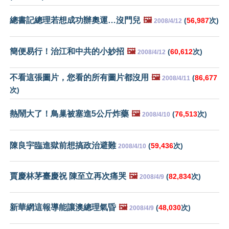
總書記總理若想成功辦奧運…沒門兒
🖼️
(
56,987
次)
2008/4/12
簡便易行！治江和中共的小妙招
🖼️
(
60,612
次)
2008/4/12
不看這張圖片，您看的所有圖片都沒用
🖼️
(
86,677
2008/4/11
次)
熱鬧大了！鳥巢被塞進5公斤炸藥
🖼️
(
76,513
次)
2008/4/10
陳良宇臨進獄前想搞政治避難
(
59,436
次)
2008/4/10
賈慶林茅臺慶祝 陳至立再次痛哭
🖼️
(
82,834
次)
2008/4/9
新華網這報導能讓澳總理氣昏
🖼️
(
48,030
次)
2008/4/9