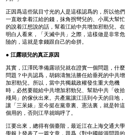
正因爲這些鼠目寸光的人是這樣認爲的，所以他們
一直敢拿着江給的錢，抹角拐彎兒的、小罵大幫忙
的說着江想說的話，幫着江給中共增加邪勁兒。在
明白人看來，「天滅中共」之際，這樣做是非常危
險的，這就是拿錢跟自己的命拼。
● 
江露頭兒的真正原因 
其實，江澤民準備露頭兒就在證實一個問題，什麼
問題？中共認爲，胡錦濤無法勝任給垂死的中共增
加邪勁兒。所以，當中共獨裁政權發生重大危機
時，必然要能給中共增加邪勁兒、幫助中共「收拾
殘局」的傢伙出來。共產黨讓江活到今天的目地，
讓「三呆婊」至今挺在黨章裏、憲法裏，就是幹這
個用的，否則江早就嗚呼了。
江要出來，總得有個臺階，最近江在上海交通大學
學報上發表了一篇文章，題爲《對中國能源問題的