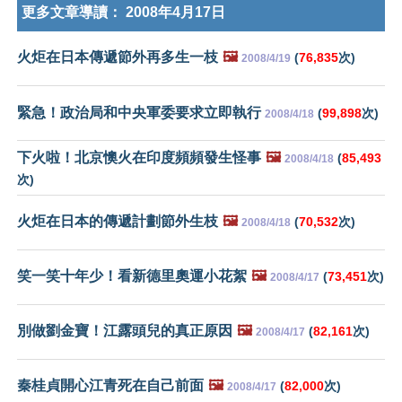
更多文章導讀：
2008年4月17日
火炬在日本傳遞節外再多生一枝
🖼️
(
76,835
次)
2008/4/19
緊急！政治局和中央軍委要求立即執行
(
99,898
次)
2008/4/18
下火啦！北京懊火在印度頻頻發生怪事
🖼️
(
85,493
2008/4/18
次)
火炬在日本的傳遞計劃節外生枝
🖼️
(
70,532
次)
2008/4/18
笑一笑十年少！看新德里奧運小花絮
🖼️
(
73,451
次)
2008/4/17
別做劉金寶！江露頭兒的真正原因
🖼️
(
82,161
次)
2008/4/17
秦桂貞開心江青死在自己前面
🖼️
(
82,000
次)
2008/4/17