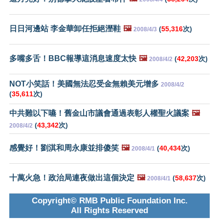
日日河邊站 李金華卸任拒絕溼鞋
🖼️
(
55,316
次)
2008/4/3
多嘴多舌！BBC報導這消息速度太快
🖼️
(
42,203
次)
2008/4/2
NOT小笑話！美國無法忍受金無賴美元增多
2008/4/2
(
35,611
次)
中共難以下嚥！舊金山市議會通過表彰人權聖火議案
🖼️
(
43,342
次)
2008/4/2
感覺好！劉淇和周永康並排傻笑
🖼️
(
40,434
次)
2008/4/1
十萬火急！政治局連夜做出這個決定
🖼️
(
58,637
次)
2008/4/1
Copyright© RMB Public Foundation Inc.
All Rights Reserved