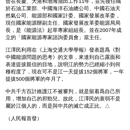
曾在長慶、大港和渤海油田工作11年，並先後任職
於石油工業部、中國海洋石油總公司、中國石油天
然氣公司、能源部和國家計委、國家發展改革委，
現任國家能源辦副主任、國家發展改革委能源局局
長，是《能源法》起草專家組組長。並在2007年成
立的「國家能源專家諮詢委員會」當主任。 
江澤民利用在《上海交通大學學報》發表題爲《對
中國能源問題的思考》的文章，來達到自己露面和
表達提拔親信的目地，說明江的勢力已經縮小到何
種程度了，現在可不是江一天提拔152個將軍，一年
提拔500個將軍的年月了。
中共千方百計維護江不被審判，就是留着爲自己所
用，增加自己的邪勁兒。故此，江澤民的衰弱不是
屬於江個人的，而是與中共的滅亡成正比。△ 
（人民報首發）