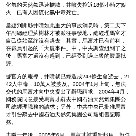
化氫的天然氣迅速擴散，井噴失控近18個小時才點
火，已有人因硫化氫中毒死亡。
當聽到開縣井噴如此重大的事故消息時，第二天下
午副總經理蘇樹林才被派往事發地，總經理馬富才
自己從始至終沒有趕去。其實，馬富才已有前科，
在裁員引起的「大慶事件」中，中央調查組到了之
後，馬富才還沒有趕到，已經受到過上級的嚴厲批
評。
據官方的報導，井噴就已經造成243條生命逝去，21
42人中毒，10萬人被波及。2004年1月上旬，無法
交代的馬富才向中央提出了辭職請求。2004年4月，
國務院同意接受馬富才辭去中國石油天然氣集團公
司總經理職務的請求；另外，中共中央已批准馬富
才引咎辭去中國石油天然氣集團公司黨組書記職
務。
去職一年後，2005年6月，馬富才被重新起用，就任