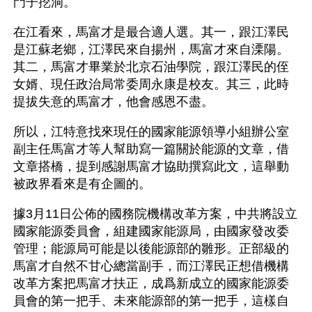
門子挖洞。
在江看來，馬富才是最合適人選。其一，跟江澤民
是江蘇老鄉，江澤民來自揚州，馬富才來自溧陽。
其二，馬富才畢業於北京石油學院，跟江澤民的侄
女婿、現任政治局常委周永康是校友。其三，此時
提拔失意的馬富才，他會感恩不盡。
所以，江特意找來現任的國家能源領導小組辦公室
副主任馬富才等人幫助寫一篇關於能源的文章，借
文章搭橋，提到感謝馬富才協助撰寫此文，這舉動
被政界看來是有企圖的。
據3月11日公佈的國務院機構改革方案，中共將設立
國家能源委員會，組建國家能源局，由國家發改委
管理；能源局可能是以後能源部的雛形。正部級的
馬富才自然不甘心總當副手，而江澤民正想借機構
改革方案把馬富才扶正，成爲新成立的國家能源委
員會的第一把手、未來能源部的第一把手，這樣自