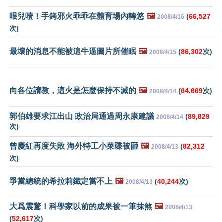
哏兒噎！手銬邪火乖乖在體育場內轉悠
🖼️
(
66,527
2008/4/16
次)
最壞的消息不能被這牛逼圖片所催眠
🖼️
(
86,302
次)
2008/4/15
向各位請教，這火是怎麼保持不滅的
🖼️
(
64,669
次)
2008/4/14
郭伯雄要求江出山 政治局通過周永康建議
(
89,829
2008/4/14
次)
曾慶紅再度失敗 海外特工小菜碟被砸
🖼️
(
82,312
2008/4/13
次)
爭當總統的希拉莉鐵定當不上
🖼️
(
40,244
次)
2008/4/13
大爲震驚！科學家以前的成果被一筆抹煞
🖼️
2008/4/13
(
52,617
次)