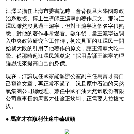
江澤民擔任上海市委書記時，會背復旦大學國際政
治系教授、博士生導師王滬寧的著作原文。那時江
澤民雖然沒見過王滬寧，但對王滬寧這個名字很熟
悉，對他的著作非常愛看。數年後，當王滬寧被調
入中央政策研究室工作時，初次見面的江澤民一開
始就大段的引用了他著作的原文，讓王滬寧大吃一
驚。從那時起江澤民就奠定了採用背誦王滬寧的理
論思想來提高自己的身價。
現在，江讓現任國家能源辦公室副主任馬富才替自
己寫篇文章，再正常不過了。況且原中石油的天然
氣集團公司總經理、兼任中國石油天然氣股份有限
公司董事長的馬富才仕途正坎坷，正需要人拉拔拉
拔。
● 
馬富才在順利仕途中磕破頭 