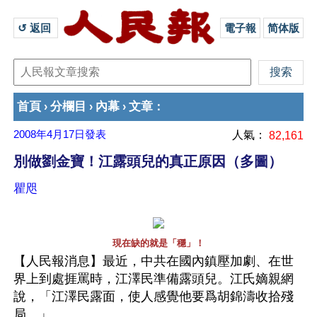
↺ 返回 
電子報
简体版
首頁
分欄目
內幕
文章
›
›
›
：
2008年4月17日
發表
人氣：
82,161
別做劉金寶！江露頭兒的真正原因（多圖）
瞿咫
現在缺的就是「穩」！
【人民報消息】最近，中共在國內鎮壓加劇、在世
界上到處捱罵時，江澤民準備露頭兒。江氏嫡親網
說，「江澤民露面，使人感覺他要爲胡錦濤收拾殘
局。」