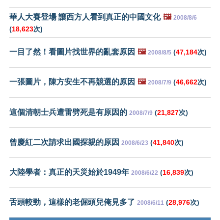
華人大賽登場 讓西方人看到真正的中國文化
🖼️
2008/8/6
(
18,623
次)
一目了然！看圖片找世界的亂套原因
🖼️
(
47,184
次)
2008/8/5
一張圖片，陳方安生不再競選的原因
🖼️
(
46,662
次)
2008/7/9
這個清朝士兵遭雷劈死是有原因的
(
21,827
次)
2008/7/9
曾慶紅二次請求出國探親的原因
(
41,840
次)
2008/6/23
大陸學者：真正的天災始於1949年
(
16,839
次)
2008/6/22
舌頭較勁，這樣的老倔頭兒俺見多了
(
28,976
次)
2008/6/11