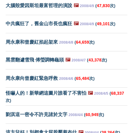
大腦殼愛因斯坦最富哲理的演說
🖼️
(
47,830
次)
2008/4/9
中共瘋狂了，舊金山市長也瘋狂
🖼️
(
49,101
次)
2008/4/9
周永康和曾慶紅掐起架來
(
64,659
次)
2008/4/8
黑雲翻遽雪飛 傅瑩調轉龜頭
🖼️
(
43,378
次)
2008/4/7
周永康向曾慶紅緊急呼救
(
65,484
次)
2008/4/6
怪嚇人的！新華網這圖片誰看了不害怕
🖼️
(
68,337
2008/4/5
次)
劉淇這一密令不許見諸於文字
(
60,949
次)
2008/4/4
這方兒好！別都拿大屁股壓着布什
🖼️
(
38,264
次)
2008/4/4