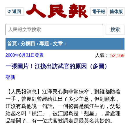
↺ 返回 
電子報
简体版
首頁
分欄目
專題
文章
›
›
›
：
2008年8月31日
發表
人氣：
52,169
一張圖片！江換出訪武官的原因（多圖）
鄂新
【人民報消息】江澤民心胸非常狹窄，對誰都防着
一手，曾慶紅曾經給江出了多少主意，但到頭來，
江沒有爲他說一句話。一個祕書是鎮江生的，父母
給起名叫「鎮江」，被江認爲是「剋星」，當處理
品給開了。有一位武官被調走是最莫名其妙的。