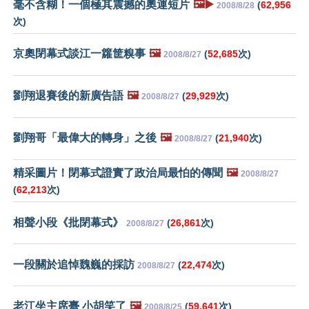
毫不含糊！一個極其震撼的奧運短片
🖼️▶️
(
62,956
2008/8/28
次)
京奧閉幕式談江一籮筐糗事
🖼️
(
52,685
次)
2008/8/27
劉翔退賽後的新廣告語
🖼️
(
29,929
次)
2008/8/27
劉翔哥「最偉大的轉身」之後
🖼️
(
21,940
次)
2008/8/27
精采圖片！閉幕式證實了政治局最怕的傳聞
🖼️
2008/8/27
(
62,213
次)
相聲小段《批閉幕式》
(
26,861
次)
2008/8/27
一段關於追悼魏巍的採訪
(
22,474
次)
2008/8/27
老江坐主席臺 小胡笑了
🖼️
(
59,641
次)
2008/8/25