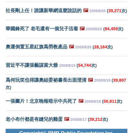
社長剛上任！誰讓新華網這麼說話的
🖼️
(
39,271
次)
2008/8/20
華國鋒死了 老毛還有一個兒子活着
🖼️
(
84,459
次)
2008/8/20
奧運倒置五星紅旗爲勞教產品
🖼️
(
28,164
次)
2008/8/20
習近平不讓張藝謀當大爺
(
54,744
次)
2008/8/19
爲何玩笑也得讓奧組委祕書長出面澄清
🖼️
(
39,807
2008/8/18
次)
一張圖片！北京晚報暗示中共死了
🖼️
(
50,811
次)
2008/8/18
老小布什都是有縫兒的雞蛋
🖼️
(
39,212
次)
2008/8/17