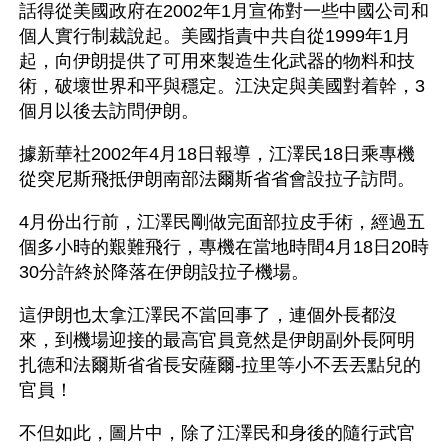
話得從美國政府在2002年1月宣佈對一些中國公司和
個人實行制裁說起。美國指責中共自從1999年1月
起，向伊朗提供了可用來製造生化武器的物料和技
術，破壞世界和平與穩定。江決定與美國對着幹，3
個月以後去訪問伊朗。
據新華社2002年4月18日報導，江澤民18日乘專機
從突尼斯飛抵伊朗南部法爾斯省省會設拉子訪問。
4月份出行前，江澤民剛做完面部拉皮手術，經過五
個多小時的艱難飛行，專機在當地時間4月18日20時
30分許終於降落在伊朗設拉子機場。
這伊朗也太拿江澤民不當回事了，連個外長都沒
來，到機場迎接的最高官員竟然是伊朗副外長阿明
扎德和法爾斯省省長安薩爾-拉里等小不丟丟點兒的
官員！ 
不但如此，圖片中，除了江澤民和身後的隨行武官