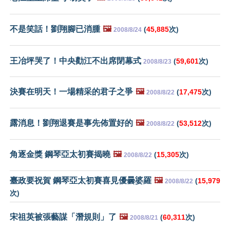
不是笑話！劉翔腳已消腫
🖼️
(
45,885
次)
2008/8/24
王冶坪哭了！中央勸江不出席閉幕式
(
59,601
次)
2008/8/23
決賽在明天！一場精采的君子之爭
🖼️
(
17,475
次)
2008/8/22
露消息！劉翔退賽是事先佈置好的
🖼️
(
53,512
次)
2008/8/22
角逐金獎 鋼琴亞太初賽揭曉
🖼️
(
15,305
次)
2008/8/22
臺政要祝賀 鋼琴亞太初賽喜見優曇婆羅
🖼️
(
15,979
2008/8/22
次)
宋祖英被張藝謀「潛規則」了
🖼️
(
60,311
次)
2008/8/21