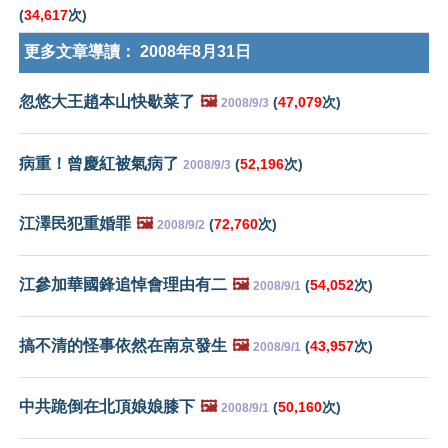
(
34,617
次)
更多文章導讀：
2008年8月31日
忽悠大王趙本山快歇菜了
🖼️
(
47,079
次)
2008/9/3
病重！曾慶紅被氣病了
(
52,196
次)
2008/9/3
江澤民犯重婚罪
🖼️
(
72,760
次)
2008/9/2
江參加華國鋒追悼會理由有二
🖼️
(
54,052
次)
2008/9/1
搞不清的怪事依然在南京發生
🖼️
(
43,957
次)
2008/9/1
中共跪倒在北頂娘娘膝下
🖼️
(
50,160
次)
2008/9/1