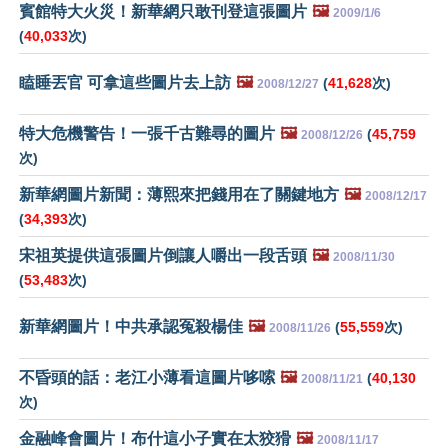
賓館特大火災！新華網只敢刊登這張圖片
🖼️
2009/1/6
(
40,033
次)
瞌睡丟官 可拿這些圖片去上訪
🖼️
(
41,628
次)
2008/12/27
特大危機警告！一張千古難尋的圖片
🖼️
(
45,759
2008/12/26
次)
新華網圖片新聞：薄熙來把錢用在了關鍵地方
🖼️
2008/12/17
(
34,393
次)
宋祖英提供這張圖片倒讓人嚼出一段舌頭
🖼️
2008/11/30
(
53,483
次)
新華網圖片！中共承認冤殺楊佳
🖼️
(
55,559
次)
2008/11/26
不昏頭的話：老江小薄看這圖片哆嗦
🖼️
(
40,130
2008/11/21
次)
金融峰會圖片！布什這小子實在太狡猾
🖼️
2008/11/17