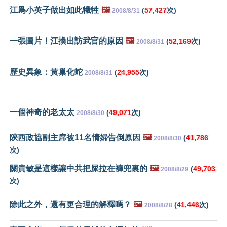
江爲小英子做出如此犧牲
🖼️
(
57,427
次)
2008/8/31
一張圖片！江換出訪武官的原因
🖼️
(
52,169
次)
2008/8/31
歷史異象：黃巢化蛇
(
24,955
次)
2008/8/31
一個神奇的老太太
(
49,071
次)
2008/8/30
陝西政協副主席被11名情婦告倒原因
🖼️
(
41,786
2008/8/30
次)
關貴敏是這樣讓中共把屎拉在褲兜裏的
🖼️
(
49,703
2008/8/29
次)
除此之外，還有更合理的解釋嗎？
🖼️
(
41,446
次)
2008/8/28