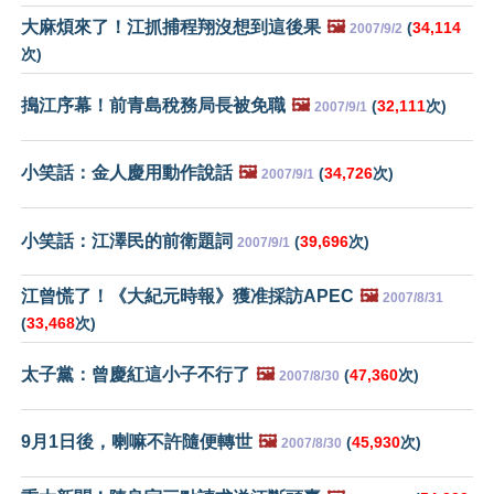
大麻煩來了！江抓捕程翔沒想到這後果
🖼️
(
34,114
2007/9/2
次)
搗江序幕！前青島稅務局長被免職
🖼️
(
32,111
次)
2007/9/1
小笑話：金人慶用動作說話
🖼️
(
34,726
次)
2007/9/1
小笑話：江澤民的前衛題詞
(
39,696
次)
2007/9/1
江曾慌了！《大紀元時報》獲准採訪APEC
🖼️
2007/8/31
(
33,468
次)
太子黨：曾慶紅這小子不行了
🖼️
(
47,360
次)
2007/8/30
9月1日後，喇嘛不許隨便轉世
🖼️
(
45,930
次)
2007/8/30