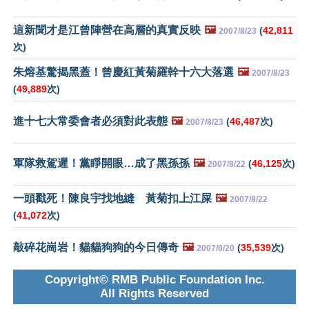
這新聞才是江曾陣營在高層的真實反映
🖼️
(
42,811
2007/8/23
次)
朱熔基驚揭黑蓋！曾慶紅黃菊羅幹十六大落選
🖼️
2007/8/23
(
49,889
次)
進十七大常委會者必須對此表態
🖼️
(
46,487
次)
2007/8/23
軍隊救駕遲！黨睜開眼…成了黑孫孫
🖼️
(
46,125
次)
2007/8/22
一頭戳死！陳良宇找地縫 黃菊扣上江屎
🖼️
2007/8/22
(
41,072
次)
敲碎花崗岩！貓貓狗狗的今日傳奇
🖼️
(
35,539
次)
2007/8/20
Copyright© RMB Public Foundation Inc.
All Rights Reserved