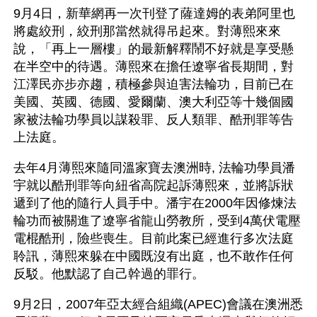
9月4日，新華網再一次刊登了薩達姆的表弟阿里也
將處絞刑，絞刑那當然就得吊起來。對薄熙來來
說，「再上一層樓」的最新解釋鬧不好就是享受懸
在半空中的待遇。薄熙來在擔任遼寧省長期間，對
江澤民亦步亦趨，積極參與迫害法輪功，目前已在
美國、英國、德國、愛爾蘭、澳大利亞等十幾個國
家被法輪功學員以謀殺罪、反人類罪、酷刑罪等告
上法庭。
去年4月薄熙來隨同溫家寶去澳洲時, 法輪功學員潘
宇就以酷刑罪等向紐省高院起訴薄熙來，並將訴狀
遞到了他的隨行人員手中。潘宇在2000年因修煉法
輪功而被關進了遼寧省龍山勞教所，受到4萬伏電壓
電棍酷刑，險些喪生。目前此案已經進行多次法庭
聆訊，薄熙來躲在中國既沒有出庭，也不敢作任何
反駁。他默認了自己幹過的罪行。
9月2日，2007年亞太經合組織(APEC)會議在澳洲悉