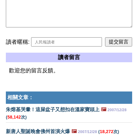
讀者暱稱:
讀者留言
歡迎您的留言反饋。
相關文章：
朱熔基哭暈！這屎盆子又想扣在溫家寶頭上
🖼️
2007/12/28
(
58,142
次)
新唐人聖誕晚會佛州首演火爆
🖼️
(
18,272
次)
2007/12/28