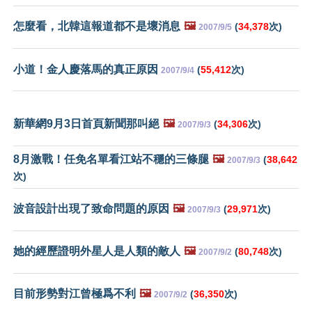
怎麼看，北韓這報道都不是壞消息
🖼️
(
34,378
次)
2007/9/5
小道！金人慶落馬的真正原因
(
55,412
次)
2007/9/4
新華網9月3日首頁新聞那叫絕
🖼️
(
34,306
次)
2007/9/3
8月激戰！任免名單看江站不穩的三條腿
🖼️
(
38,642
2007/9/3
次)
波音設計出現了致命問題的原因
🖼️
(
29,971
次)
2007/9/3
她的經歷證明外星人是人類的敵人
🖼️
(
80,748
次)
2007/9/2
目前形勢對江曾極爲不利
🖼️
(
36,350
次)
2007/9/2