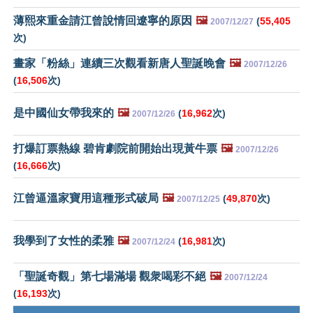
薄熙來重金請江曾說情回遼寧的原因
🖼️
(
55,405
2007/12/27
次)
畫家「粉絲」連續三次觀看新唐人聖誕晚會
🖼️
2007/12/26
(
16,506
次)
是中國仙女帶我來的
🖼️
(
16,962
次)
2007/12/26
打爆訂票熱線 碧肯劇院前開始出現黃牛票
🖼️
2007/12/26
(
16,666
次)
江曾逼溫家寶用這種形式破局
🖼️
(
49,870
次)
2007/12/25
我學到了女性的柔雅
🖼️
(
16,981
次)
2007/12/24
「聖誕奇觀」第七場滿場 觀衆喝彩不絕
🖼️
2007/12/24
(
16,193
次)