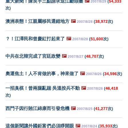
重大新聞！陳良宇三點請求送江斷頭臺
🖼️
(
54,333
2007/8/29
次)
澳洲表態！江親屬移民選錯地方
🖼️
(
38,972
次)
2007/8/28
？！江澤民和曾慶紅打起來了
🖼️
(
51,600
次)
2007/8/28
中共在北韓完成了宮廷政變
🖼️
(
48,707
次)
2007/8/27
奧運焦土！人不肯做的事，神來做了
🖼️
(
34,596
次)
2007/8/26
一招臭棋！曾兩腿亂踹 吳溫按兵不動
🖼️
(
46,418
2007/8/26
次)
西門子因行賄江綿康而引發危機
🖼️
(
41,277
次)
2007/8/25
這個新聞讓外國鉅富們必須睜開眼
🖼️
(
35,933
次)
2007/8/24