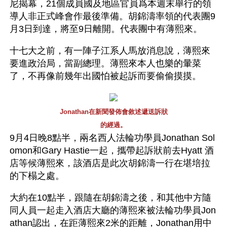
尼揭幕，21個成員國及地區官員爲本週末舉行的領
導人非正式峰會作最後準備。胡錦濤率領的代表團9
月3日到達，將至9日離開。代表團中有薄熙來。
十七大之前，有一陣子江系人馬放消息說，薄熙來
要進政治局，當副總理。薄熙來本人也樂的暈菜
了，不再像前幾年出國怕被起訴而要偷偷摸摸。
Jonathan在新聞發佈會敘述遞送訴狀
的經過。
9月4日晚8點半，兩名西人法輪功學員Jonathan Sol
omon和Gary Hastie一起，攜帶起訴狀前去Hyatt 酒
店等候薄熙來，該酒店是此次胡錦濤一行在堪培拉
的下榻之處。
大約在10點半，跟隨在胡錦濤之後，和其他中方隨
同人員一起走入酒店大廳的薄熙來被法輪功學員Jon
athan認出，在距薄熙來2米的距離，Jonathan用中