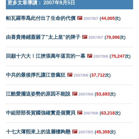
更多文章導讀：
2007年9月5日
帕瓦羅蒂爲此付出了生命的代價
🖼️
(
44,005
次)
2007/9/7
由喜貴捲鋪蓋砸了"太上皇"的牌子
🖼️
(
70,006
次)
2007/9/7
回顧十六大！江挾張萬年逼宮的一幕
🖼️
(
75,247
次)
2007/9/6
中共的最後掙扎讓江曾瘋狂
🖼️
(
37,712
次)
2007/9/6
江酷愛擺這姿勢的原因不能說
🖼️
(
53,693
次)
2007/9/6
中組部部長賀國強確實是個寶貝
🖼️
(
63,218
次)
2007/9/6
十七大薄熙來上的這層樓夠懸
🖼️
(
45,359
次)
2007/9/5