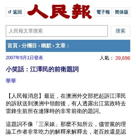
↺ 返回 
電子報
简体版
首頁
分欄目
幽默
文章
›
›
›
：
2007年9月1日
發表
人氣：
39,696
小笑話：江澤民的前衛題詞
華華
【人民報消息】最近，在澳洲外交部把起訴江澤民
的訴狀送到澳洲中領館後，有人透露出江當政時去
雷鋒生前所在連隊時的非常前衛的題詞。
這題詞不像「三呆婊」那麼不知所云，儘管黨的理
論工作者非常吃力的解釋來解釋去，老百姓還是認