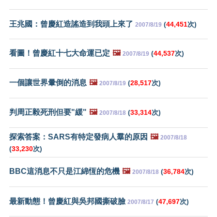
王兆國：曾慶紅造謠造到我頭上來了
(
44,451
次)
2007/8/19
看圖！曾慶紅十七大命運已定
🖼️
(
44,537
次)
2007/8/19
一個讓世界暈倒的消息
🖼️
(
28,517
次)
2007/8/19
判周正毅死刑但要"緩"
🖼️
(
33,314
次)
2007/8/18
探索答案：SARS有特定發病人羣的原因
🖼️
2007/8/18
(
33,230
次)
BBC這消息不只是江綿恆的危機
🖼️
(
36,784
次)
2007/8/18
最新動態！曾慶紅與吳邦國撕破臉
(
47,697
次)
2007/8/17