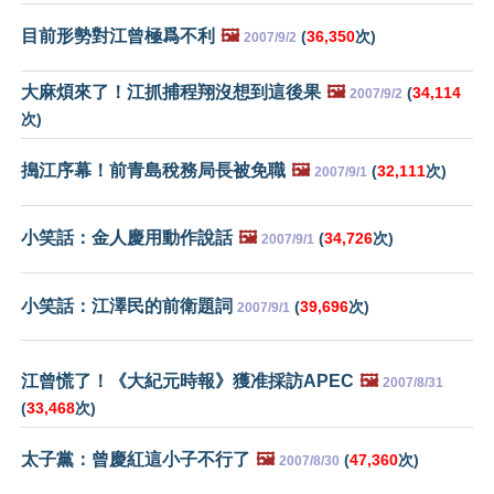
目前形勢對江曾極爲不利
🖼️
(
36,350
次)
2007/9/2
大麻煩來了！江抓捕程翔沒想到這後果
🖼️
(
34,114
2007/9/2
次)
搗江序幕！前青島稅務局長被免職
🖼️
(
32,111
次)
2007/9/1
小笑話：金人慶用動作說話
🖼️
(
34,726
次)
2007/9/1
小笑話：江澤民的前衛題詞
(
39,696
次)
2007/9/1
江曾慌了！《大紀元時報》獲准採訪APEC
🖼️
2007/8/31
(
33,468
次)
太子黨：曾慶紅這小子不行了
🖼️
(
47,360
次)
2007/8/30