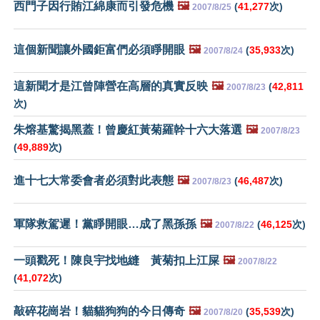
西門子因行賄江綿康而引發危機
🖼️
(
41,277
次)
2007/8/25
這個新聞讓外國鉅富們必須睜開眼
🖼️
(
35,933
次)
2007/8/24
這新聞才是江曾陣營在高層的真實反映
🖼️
(
42,811
2007/8/23
次)
朱熔基驚揭黑蓋！曾慶紅黃菊羅幹十六大落選
🖼️
2007/8/23
(
49,889
次)
進十七大常委會者必須對此表態
🖼️
(
46,487
次)
2007/8/23
軍隊救駕遲！黨睜開眼…成了黑孫孫
🖼️
(
46,125
次)
2007/8/22
一頭戳死！陳良宇找地縫 黃菊扣上江屎
🖼️
2007/8/22
(
41,072
次)
敲碎花崗岩！貓貓狗狗的今日傳奇
🖼️
(
35,539
次)
2007/8/20