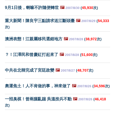
9月1日後，喇嘛不許隨便轉世
🖼️
(
45,930
次)
2007/8/30
重大新聞！陳良宇三點請求送江斷頭臺
🖼️
(
54,333
2007/8/29
次)
澳洲表態！江親屬移民選錯地方
🖼️
(
38,972
次)
2007/8/28
？！江澤民和曾慶紅打起來了
🖼️
(
51,600
次)
2007/8/28
中共在北韓完成了宮廷政變
🖼️
(
48,707
次)
2007/8/27
奧運焦土！人不肯做的事，神來做了
🖼️
(
34,596
次)
2007/8/26
一招臭棋！曾兩腿亂踹 吳溫按兵不動
🖼️
(
46,418
2007/8/26
次)