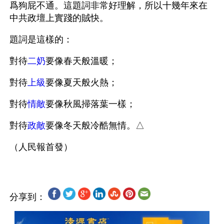
爲狗屁不通。這題詞非常好理解，所以十幾年來在
中共政壇上實踐的賊快。
題詞是這樣的：
對待
二奶
要像春天般溫暖；
對待
上級
要像夏天般火熱；
對待
情敵
要像秋風掃落葉一樣；
對待
政敵
要像冬天般冷酷無情。△
分享到：