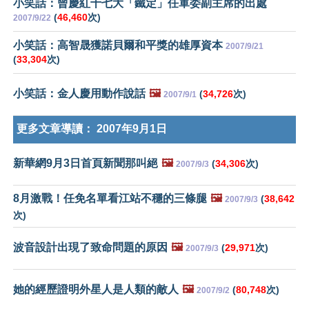
小笑話：曾慶紅十七大「鐵定」任軍委副主席的出處
(
46,460
次)
2007/9/22
小笑話：高智晟獲諾貝爾和平獎的雄厚資本
2007/9/21
(
33,304
次)
小笑話：金人慶用動作說話
🖼️
(
34,726
次)
2007/9/1
更多文章導讀：
2007年9月1日
新華網9月3日首頁新聞那叫絕
🖼️
(
34,306
次)
2007/9/3
8月激戰！任免名單看江站不穩的三條腿
🖼️
(
38,642
2007/9/3
次)
波音設計出現了致命問題的原因
🖼️
(
29,971
次)
2007/9/3
她的經歷證明外星人是人類的敵人
🖼️
(
80,748
次)
2007/9/2