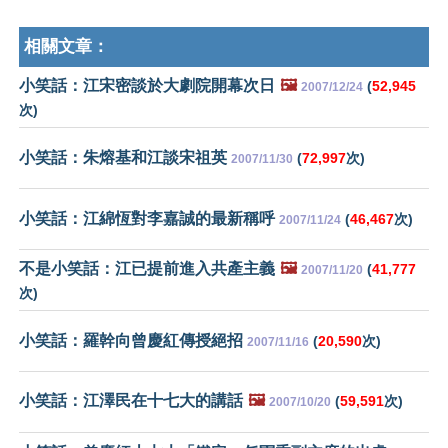
相關文章：
小笑話：江宋密談於大劇院開幕次日
🖼️
(
52,945
2007/12/24
次)
小笑話：朱熔基和江談宋祖英
(
72,997
次)
2007/11/30
小笑話：江綿恆對李嘉誠的最新稱呼
(
46,467
次)
2007/11/24
不是小笑話：江已提前進入共產主義
🖼️
(
41,777
2007/11/20
次)
小笑話：羅幹向曾慶紅傳授絕招
(
20,590
次)
2007/11/16
小笑話：江澤民在十七大的講話
🖼️
(
59,591
次)
2007/10/20