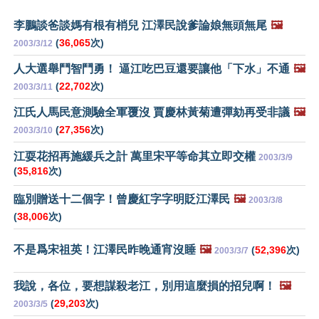
李鵬談爸談媽有根有梢兒 江澤民說爹論娘無頭無尾
🖼️
(
36,065
次)
2003/3/12
人大選舉鬥智鬥勇！ 逼江吃巴豆還要讓他「下水」不通
🖼️
(
22,702
次)
2003/3/11
江氏人馬民意測驗全軍覆沒 賈慶林黃菊遭彈劾再受非議
🖼️
(
27,356
次)
2003/3/10
江耍花招再施緩兵之計 萬里宋平等命其立即交權
2003/3/9
(
35,816
次)
臨別贈送十二個字！曾慶紅字字明貶江澤民
🖼️
2003/3/8
(
38,006
次)
不是爲宋祖英！江澤民昨晚通宵沒睡
🖼️
(
52,396
次)
2003/3/7
我說，各位，要想謀殺老江，別用這麼損的招兒啊！
🖼️
(
29,203
次)
2003/3/5