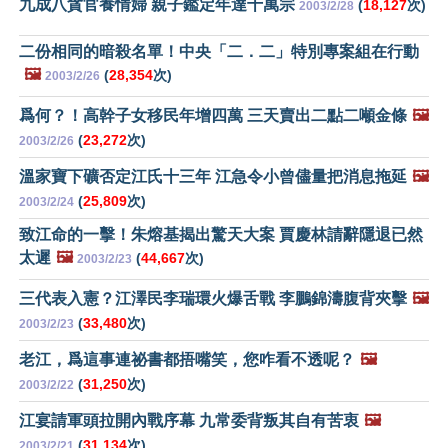
九成八貪官養情婦 親子鑑定年達十萬宗
(
18,127
次)
2003/2/28
二份相同的暗殺名單！中央「二．二」特別專案組在行動
🖼️
(
28,354
次)
2003/2/26
爲何？！高幹子女移民年增四萬 三天賣出二點二噸金條
🖼️
(
23,272
次)
2003/2/26
溫家寶下礦否定江氏十三年 江急令小曾儘量把消息拖延
🖼️
(
25,809
次)
2003/2/24
致江命的一擊！朱熔基揭出驚天大案 賈慶林請辭隱退已然
太遲
🖼️
(
44,667
次)
2003/2/23
三代表入憲？江澤民李瑞環火爆舌戰 李鵬錦濤腹背夾擊
🖼️
(
33,480
次)
2003/2/23
老江，爲這事連祕書都捂嘴笑，您咋看不透呢？
🖼️
(
31,250
次)
2003/2/22
江宴請軍頭拉開內戰序幕 九常委背叛其自有苦衷
🖼️
(
31,134
次)
2003/2/21