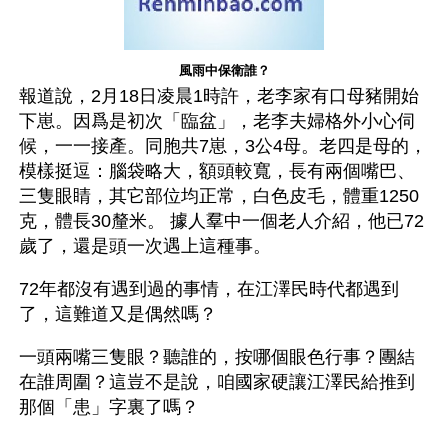
風雨中保衛誰？
報道說，2月18日凌晨1時許，老李家有口母豬開始
下崽。因爲是初次「臨盆」，老李夫婦格外小心伺
候，一一接產。同胞共7崽，3公4母。老四是母的，
模樣挺逗：腦袋略大，額頭較寬，長有兩個嘴巴、
三隻眼睛，其它部位均正常，白色皮毛，體重1250
克，體長30釐米。 據人羣中一個老人介紹，他已72
歲了，還是頭一次遇上這種事。
72年都沒有遇到過的事情，在江澤民時代都遇到
了，這難道又是偶然嗎？
一頭兩嘴三隻眼？聽誰的，按哪個眼色行事？團結
在誰周圍？這豈不是說，咱國家硬讓江澤民給推到
那個「患」字裏了嗎？