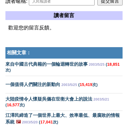
讀者暱稱:
讀者留言
歡迎您的留言反饋。
相關文章：
來自中國古代典籍的一個輪迴轉世的故事
(
18,851
2003/5/25
次)
一個值得人們關注的新動向
(
15,419
次)
2003/5/25
大陸疫情令人懷疑吳儀在世衛大會上的說法
2003/5/21
(
16,577
次)
江澤民締造了一個世界上最大、效率最低、最腐敗的情報
系統
🖼️
(
17,041
次)
2003/5/20