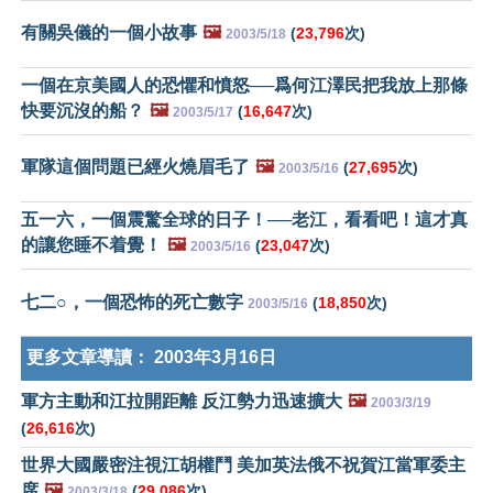
有關吳儀的一個小故事
🖼️
(
23,796
次)
2003/5/18
一個在京美國人的恐懼和憤怒──爲何江澤民把我放上那條
快要沉沒的船？
🖼️
(
16,647
次)
2003/5/17
軍隊這個問題已經火燒眉毛了
🖼️
(
27,695
次)
2003/5/16
五一六，一個震驚全球的日子！──老江，看看吧！這才真
的讓您睡不着覺！
🖼️
(
23,047
次)
2003/5/16
七二○，一個恐怖的死亡數字
(
18,850
次)
2003/5/16
更多文章導讀：
2003年3月16日
軍方主動和江拉開距離 反江勢力迅速擴大
🖼️
2003/3/19
(
26,616
次)
世界大國嚴密注視江胡權鬥 美加英法俄不祝賀江當軍委主
席
🖼️
(
29,086
次)
2003/3/18