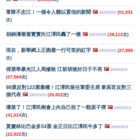
軍隊不忠江！一個令人難以置信的新聞
🖼️
(
51,551
2003/3/16
次)
胡錦濤着着實實向江澤民轟了一槍
🖼️
(
38,112
次)
2003/3/16
現在，新華網上正跑着一行可笑的紅字
🖼️
(
27,899
2003/3/16
次)
得票率暴光江人馬慘敗 江前胡後好日子不再
🖼️
2003/3/15
(
27,564
次)
98票反對122票棄權！江澤民留任軍委主席 衆高官反對三
個代表
🖼️
(
26,922
次)
2003/3/15
壞菜了！江澤民兩會上向自己投了一顆原子彈
🖼️
2003/3/13
(
41,014
次)
賈慶林比巴金多54票 金正日比江澤民牛多了
🖼️
2003/3/13
(
22,922
次)