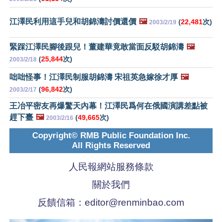
江澤民利用這手兒和胡錦濤討價還價
🖼️
(
22,481
次)
2003/2/19
緊踩江澤民腳後跟兒！董建華竟敢當面反駁胡錦濤
🖼️
(
25,844
次)
2003/2/18
咄咄怪事！江澤民制服胡錦濤 宋祖英急嫁徐才厚
🖼️
(
96,842
次)
2003/2/17
王冶平密友再爆驚天內幕！江澤民爲何在俄國演講差點被
趕下臺
🖼️
(
49,665
次)
2003/2/16
Copyright© RMB Public Foundation Inc.
All Rights Reserved
人民報網站服務條款
關於我們
反饋信箱：
editor@renminbao.com