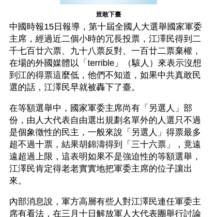
豈敢下臺
中國時報15日報導，第十屆全國人大選舉國家軍委
主席，經過近二個小時的冗長投票，江澤民得到二
千七百廿六票、九十八票反對、一百廿二票棄權，
在場的外國媒體以「terrible」（駭人）來表示沒想
到江的得票這麼低，他們不知道，如果中共真敢民
選的話，江澤民早就被轟下了臺。
在等額選舉中，國家軍委主席尚有「另選人」部
份，由人大代表自由選出規劃名單外的人選只不過
是個象徵性的民主，一般來說「另選人」得票最多
超不過十票，結果胡錦濤得到「三十六票」，竟遠
遠超過上限，這表明如果不是強迫性的等額選舉，
江澤民肯定得老老實實地把軍委主席的位子讓出
來。
內部消息說，軍方高層有些人對江澤民連任軍委主
席有看法，在三月十日解放軍人大代表團舉行討論