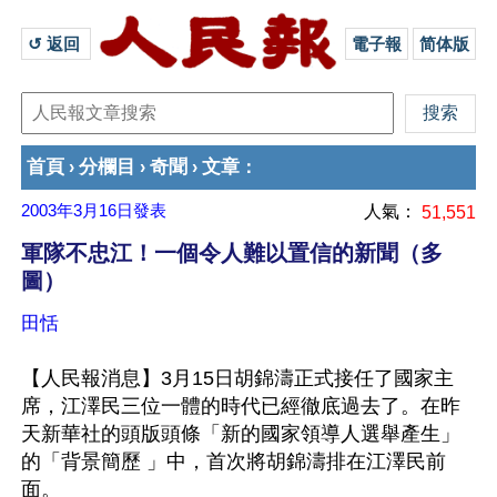
↺ 返回 
電子報
简体版
首頁
分欄目
奇聞
文章
›
›
›
：
2003年3月16日
發表
人氣：
51,551
軍隊不忠江！一個令人難以置信的新聞（多
圖）
田恬
【人民報消息】3月15日胡錦濤正式接任了國家主
席，江澤民三位一體的時代已經徹底過去了。在昨
天新華社的頭版頭條「新的國家領導人選舉產生」
的「背景簡歷 」中，首次將胡錦濤排在江澤民前
面。