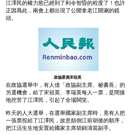
江澤民的權力慾已經到了利令智昏的程度了！也許
正因爲此，兩會上都出現了公開拿老江開涮的鏡
頭。 
政協委員宋祖英
在政協選舉中，有人借「政協副主席、祕書長」的
另選機會，給了宋祖英、李瑞英每人一票，是間接
地挖苦了江澤民，引起了全場鬨笑。
昨天的人大選舉，在選舉國家副主席時，竟有人把
一張票投給了江澤民，故意顛倒江前胡後的順序，
把江活生生地安置給國家主席胡錦濤當副手。