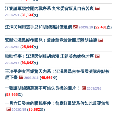
江宴請軍頭拉開內戰序幕 九常委背叛其自有苦衷
🖼️
(
31,134
次)
2003/2/21
江澤民利用這手兒和胡錦濤討價還價
🖼️
(
22,481
次)
2003/2/19
緊踩江澤民腳後跟兒！董建華竟敢當面反駁胡錦濤
🖼️
(
25,844
次)
2003/2/18
咄咄怪事！江澤民制服胡錦濤 宋祖英急嫁徐才厚
🖼️
(
96,842
次)
2003/2/17
王冶平密友再爆驚天內幕！江澤民爲何在俄國演講差點被
趕下臺
🖼️
(
49,665
次)
2003/2/16
一張讓胡錦濤萬萬不可錯失良機的圖片！
🖼️
2003/2/16
(
58,955
次)
一月六日發生的蹊蹺事件！曾慶紅最近爲何如此反覆無常
🖼️
(
35,682
次)
2003/2/15