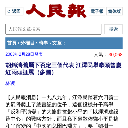
↺ 返回 
電子報
简体版
首頁
分欄目
時事
文章
›
›
›
：
2003年2月28日
發表
人氣：
30,068
胡錦濤舊屬下否定三個代表 江澤民舉拳頭曾慶
紅兩頭捱罵（多圖）
林凌
【人民報消息】一九八九年，江澤民踏着六四義士
的屍骨爬上了總書記的位子，這個投機分子高舉
「反和平演變」的大旗對抗鄧小平的「以經濟建設
爲中心」的戰略方針，而且私下裏散佈鄧小平是搞
和平演變的「中國的戈爾巴喬夫」，要「獨樹一