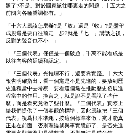
題了?不是。對於國家該往哪裏走的問題，十五大之
前國內各種聲調都有。」
「十六大應該怎麼辦?是『放』還是『收』?是墨守
成規還是要再往前走一步?就是『七一』講話之後，
反對的聲音也不小。」
「『三個代表』僅僅是一個破題，千萬不能看成是
以往內容的延續和認定。」
「『三個代表』光推理不行，還要靠實踐。十六大
報告明確指出，看一個黨是不是先進的，要放到歷
史進程當中去考察，要看這個黨在推動歷史發展進
程當中的作用。換言之，就是說不是看說了些什
麼，而是看究竟做了些什麼。『三個代表』實際上
給我們提供了一個客觀的標準，因此應該把『三個
代表』視爲根本準繩，按這個標準來做，黨才能真
正走在前面，否則理論就與事實脫節了。是否先進