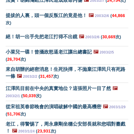
法寶！胡錦濤給江澤民造成致命內傷
🖼️
(
24,754
次)
2003/2/7
提拔的人裏，頭一個反叛江的竟是他！
🖼️
(
44,866
2003/2/6
次)
絕！胡一出手先把老江打得不出鏡
🖼️
(
30,669
次)
2003/2/6
小菜兒一碟！曾攝政怒逼老江讓出總書記
🖼️
2003/2/5
(
26,704
次)
來自胡辦的絕密消息！生死抉擇，不拋棄江澤民只有死路
一條
🖼️
(
31,457
次)
2003/2/2
江澤民目前在中央的真實地位？這張照片一目了然
🖼️
(
50,039
次)
2003/2/1
從宋祖英春節晚會的演唱破解中國的最高機密
🖼️
2003/1/29
(
51,706
次)
老江，得警惕了，周永康剛坐穩公安部長就和您唱對臺戲
！
🖼️
(
23,931
次)
2003/1/24