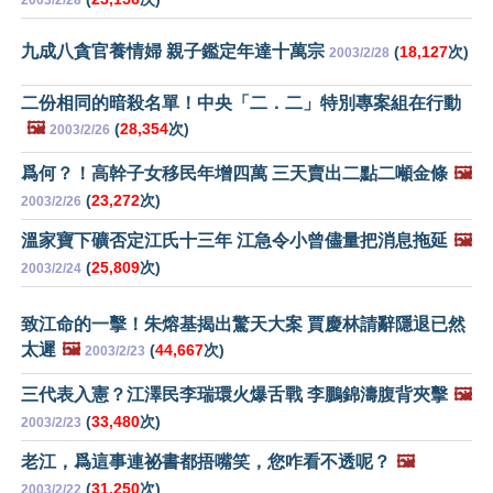
2003/2/28
九成八貪官養情婦 親子鑑定年達十萬宗
(
18,127
次)
2003/2/28
二份相同的暗殺名單！中央「二．二」特別專案組在行動
🖼️
(
28,354
次)
2003/2/26
爲何？！高幹子女移民年增四萬 三天賣出二點二噸金條
🖼️
(
23,272
次)
2003/2/26
溫家寶下礦否定江氏十三年 江急令小曾儘量把消息拖延
🖼️
(
25,809
次)
2003/2/24
致江命的一擊！朱熔基揭出驚天大案 賈慶林請辭隱退已然
太遲
🖼️
(
44,667
次)
2003/2/23
三代表入憲？江澤民李瑞環火爆舌戰 李鵬錦濤腹背夾擊
🖼️
(
33,480
次)
2003/2/23
老江，爲這事連祕書都捂嘴笑，您咋看不透呢？
🖼️
(
31,250
次)
2003/2/22