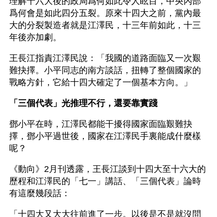
理解十六大後的政局爲何如此令人眩目，中央內部
爲何會是如此四分五裂。原來十四大之前，黨內最
大的分裂製造者就是江澤民，十三年前如此，十三
年後亦加劇。
王長江指責江澤民說：「我國的道路面臨又一次艱
難抉擇。小平同志的南方談話，扭轉了整個國家的
戰略方針，它給十四大確定了一個基本方向。」
「三個代表」光推理不行，還要靠實踐
鄧小平在時，江澤民都能干擾得國家面臨艱難抉
擇，鄧小平過世後，國家在江澤民手裏能成什麼樣
呢？
《動向》2月刊透露，王長江談到十四大至十六大的
歷程和江澤民的「七一」講話、「三個代表」論時
有這麼幾段話：
「十四大又大大往前進了一步。以後是不是就沒問