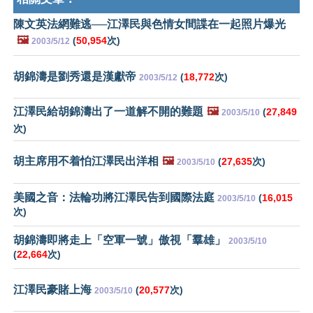
陳文英法網難逃──江澤民與色情女間諜在一起照片爆光
🖼️
(
50,954
次)
2003/5/12
胡錦濤是劉秀還是漢獻帝
(
18,772
次)
2003/5/12
江澤民給胡錦濤出了一道解不開的難題
🖼️
(
27,849
2003/5/10
次)
胡主席用不着怕江澤民出洋相
🖼️
(
27,635
次)
2003/5/10
美國之音：法輪功將江澤民告到國際法庭
(
16,015
2003/5/10
次)
胡錦濤即將走上「空軍一號」傲視「羣雄」
2003/5/10
(
22,664
次)
江澤民豪賭上海
(
20,577
次)
2003/5/10