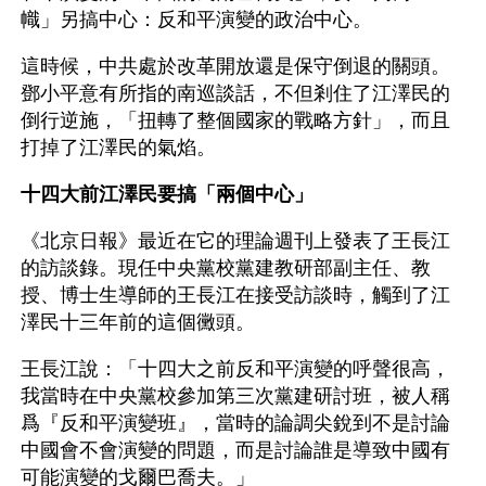
幟」另搞中心：反和平演變的政治中心。
這時候，中共處於改革開放還是保守倒退的關頭。
鄧小平意有所指的南巡談話，不但剎住了江澤民的
倒行逆施，「扭轉了整個國家的戰略方針」，而且
打掉了江澤民的氣焰。
十四大前江澤民要搞「兩個中心」
《北京日報》最近在它的理論週刊上發表了王長江
的訪談錄。現任中央黨校黨建教研部副主任、教
授、博士生導師的王長江在接受訪談時，觸到了江
澤民十三年前的這個黴頭。
王長江說：「十四大之前反和平演變的呼聲很高，
我當時在中央黨校參加第三次黨建研討班，被人稱
爲『反和平演變班』，當時的論調尖銳到不是討論
中國會不會演變的問題，而是討論誰是導致中國有
可能演變的戈爾巴喬夫。」