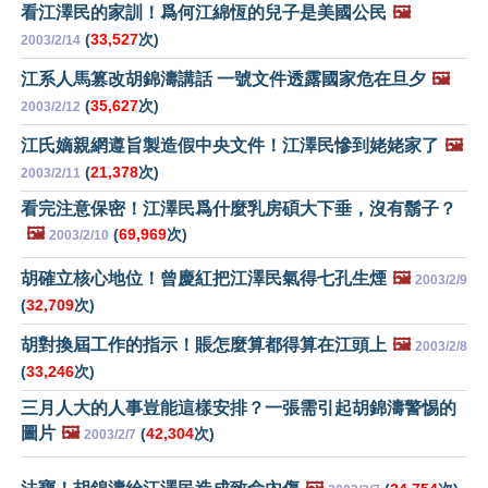
看江澤民的家訓！爲何江綿恆的兒子是美國公民
🖼️
(
33,527
次)
2003/2/14
江系人馬篡改胡錦濤講話 一號文件透露國家危在旦夕
🖼️
(
35,627
次)
2003/2/12
江氏嫡親網遵旨製造假中央文件！江澤民慘到姥姥家了
🖼️
(
21,378
次)
2003/2/11
看完注意保密！江澤民爲什麼乳房碩大下垂，沒有鬍子？
🖼️
(
69,969
次)
2003/2/10
胡確立核心地位！曾慶紅把江澤民氣得七孔生煙
🖼️
2003/2/9
(
32,709
次)
胡對換屆工作的指示！賬怎麼算都得算在江頭上
🖼️
2003/2/8
(
33,246
次)
三月人大的人事豈能這樣安排？一張需引起胡錦濤警惕的
圖片
🖼️
(
42,304
次)
2003/2/7