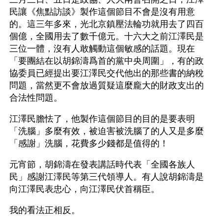
民讓《焦點訪談》製作這個節目不會是沒有用意
的。這三年多來，光北京鎮壓法輪功就用去了四百
個億，全國用去了數千億元。十六大之前江澤民是
三位一體，沒有人敢觸動這個敏感的話題。現在
「要團結在以胡錦濤爲首的黨中央周圍」，有的政
協委員已經提出要江澤民交代他出的那些書的納稅
問題，當然更不會放過質疑這麼龐大的財政支出的
合法性問題。
江澤民膽怯了，他製作這個節目的目的是要表明
「洗腦」多麼有效，被迫害被洗腦了的人又是多麼
「感謝」洗腦，花費多少錢都是值得的！
元宵節，胡錦濤在發表講話時代表「全國各族人
民」感謝江澤民等第三代領導人。有人說胡錦濤是
向江澤民表忠心，向江澤民伏首稱臣。
我的看法正相反。