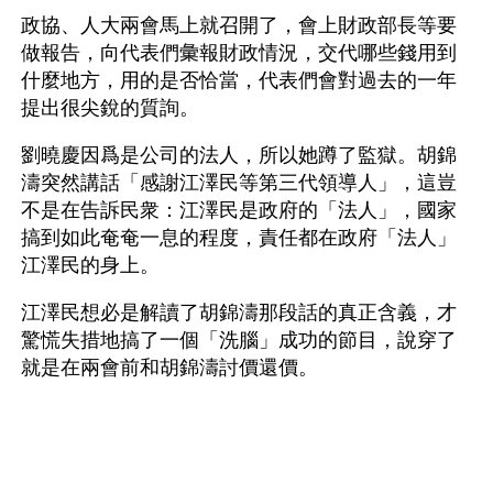
政協、人大兩會馬上就召開了，會上財政部長等要
做報告，向代表們彙報財政情況，交代哪些錢用到
什麼地方，用的是否恰當，代表們會對過去的一年
提出很尖銳的質詢。
劉曉慶因爲是公司的法人，所以她蹲了監獄。胡錦
濤突然講話「感謝江澤民等第三代領導人」，這豈
不是在告訴民衆：江澤民是政府的「法人」，國家
搞到如此奄奄一息的程度，責任都在政府「法人」
江澤民的身上。
江澤民想必是解讀了胡錦濤那段話的真正含義，才
驚慌失措地搞了一個「洗腦」成功的節目，說穿了
就是在兩會前和胡錦濤討價還價。