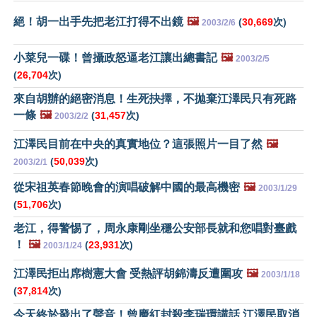
絕！胡一出手先把老江打得不出鏡
🖼️
(
30,669
次)
2003/2/6
小菜兒一碟！曾攝政怒逼老江讓出總書記
🖼️
2003/2/5
(
26,704
次)
來自胡辦的絕密消息！生死抉擇，不拋棄江澤民只有死路
一條
🖼️
(
31,457
次)
2003/2/2
江澤民目前在中央的真實地位？這張照片一目了然
🖼️
(
50,039
次)
2003/2/1
從宋祖英春節晚會的演唱破解中國的最高機密
🖼️
2003/1/29
(
51,706
次)
老江，得警惕了，周永康剛坐穩公安部長就和您唱對臺戲
！
🖼️
(
23,931
次)
2003/1/24
江澤民拒出席樹憲大會 受熱評胡錦濤反遭圍攻
🖼️
2003/1/18
(
37,814
次)
今天終於發出了聲音！曾慶紅封殺李瑞環講話 江澤民取消