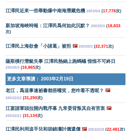
江澤民近來一些舉動爆中南海潛藏危機
(
17,778
次)
2003/5/4
新加坡海峽時報：江澤民爲何如此沉默？
(
18,833
2003/5/3
次)
江澤民上海欲會「小諸葛」被拒
🖼️
(
22,371
次)
2003/5/3
薩斯橫行潛艇失事 江澤民熱鍋上跑螞蟻 惶惶不可終日
(
16,865
次)
2003/5/3
更多文章導讀：
2003年2月19日
老江，爲這事連祕書都捂嘴笑，您咋看不透呢？
🖼️
(
31,250
次)
2003/2/22
江宴請軍頭拉開內戰序幕 九常委背叛其自有苦衷
🖼️
(
31,134
次)
2003/2/21
江澤民利用這手兒和胡錦濤討價還價
🖼️
(
22,481
次)
2003/2/19