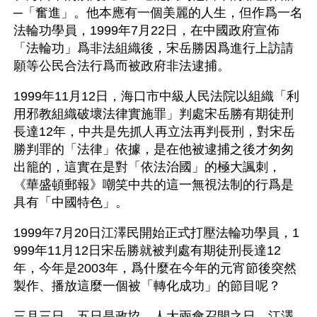
─「奮進」。他本應有一個美麗的人生，但作爲一名
法輪功學員，1999年7月22日，在中國政府宣佈
「法輪功」爲非法組織後，宋岳勝因爲進行上訪請
願等公民合法行爲而被政府非法逮捕。
1999年11月12日，海口市中級人民法院以組織「利
用邪教組織破壞法律實施罪」判處宋岳勝有期徒刑
長達12年，中共是先抓人再立法再判長刑，對宋岳
勝判罪的「法律」依據，是在他被逮捕之後才匆匆
出籠的，這實在是對「依法治國」的極大諷刺，
《華盛頓郵報》嘲笑中共的這一無視法制的行爲是
具有「中國特色」。
1999年7月20日江澤民開始正式打壓法輪功學員，1
999年11月12日宋岳勝就被判處有期徒刑長達12
年，今年是2003年，爲什麼在今年的元宵節後突然
製作、播放這麼一個被「轉化成功」的節目呢？ 
三月三日、五日是政協、人大兩會召開之日，江澤