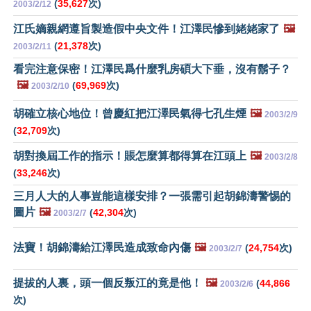
(
35,627
次)
2003/2/12
江氏嫡親網遵旨製造假中央文件！江澤民慘到姥姥家了
🖼️
(
21,378
次)
2003/2/11
看完注意保密！江澤民爲什麼乳房碩大下垂，沒有鬍子？
🖼️
(
69,969
次)
2003/2/10
胡確立核心地位！曾慶紅把江澤民氣得七孔生煙
🖼️
2003/2/9
(
32,709
次)
胡對換屆工作的指示！賬怎麼算都得算在江頭上
🖼️
2003/2/8
(
33,246
次)
三月人大的人事豈能這樣安排？一張需引起胡錦濤警惕的
圖片
🖼️
(
42,304
次)
2003/2/7
法寶！胡錦濤給江澤民造成致命內傷
🖼️
(
24,754
次)
2003/2/7
提拔的人裏，頭一個反叛江的竟是他！
🖼️
(
44,866
2003/2/6
次)