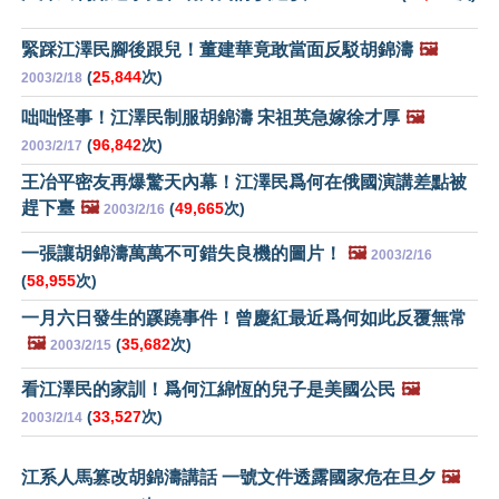
緊踩江澤民腳後跟兒！董建華竟敢當面反駁胡錦濤
🖼️
(
25,844
次)
2003/2/18
咄咄怪事！江澤民制服胡錦濤 宋祖英急嫁徐才厚
🖼️
(
96,842
次)
2003/2/17
王冶平密友再爆驚天內幕！江澤民爲何在俄國演講差點被
趕下臺
🖼️
(
49,665
次)
2003/2/16
一張讓胡錦濤萬萬不可錯失良機的圖片！
🖼️
2003/2/16
(
58,955
次)
一月六日發生的蹊蹺事件！曾慶紅最近爲何如此反覆無常
🖼️
(
35,682
次)
2003/2/15
看江澤民的家訓！爲何江綿恆的兒子是美國公民
🖼️
(
33,527
次)
2003/2/14
江系人馬篡改胡錦濤講話 一號文件透露國家危在旦夕
🖼️