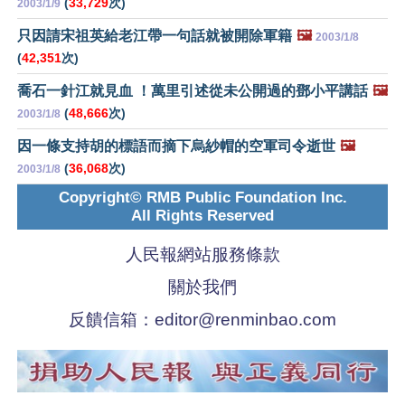
(
33,729
次)
2003/1/9
只因請宋祖英給老江帶一句話就被開除軍籍
🖼️
2003/1/8
(
42,351
次)
喬石一針江就見血 ！萬里引述從未公開過的鄧小平講話
🖼️
(
48,666
次)
2003/1/8
因一條支持胡的標語而摘下烏紗帽的空軍司令逝世
🖼️
(
36,068
次)
2003/1/8
Copyright© RMB Public Foundation Inc.
All Rights Reserved
人民報網站服務條款
關於我們
反饋信箱：
editor@renminbao.com