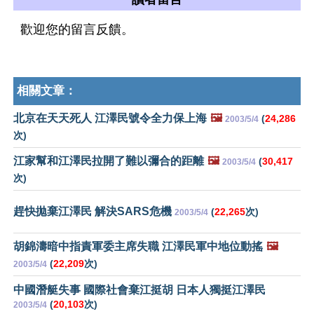
歡迎您的留言反饋。
相關文章：
北京在天天死人 江澤民號令全力保上海
🖼️
(
24,286
2003/5/4
次)
江家幫和江澤民拉開了難以彌合的距離
🖼️
(
30,417
2003/5/4
次)
趕快拋棄江澤民 解決SARS危機
(
22,265
次)
2003/5/4
胡錦濤暗中指責軍委主席失職 江澤民軍中地位動搖
🖼️
(
22,209
次)
2003/5/4
中國潛艇失事 國際社會棄江挺胡 日本人獨挺江澤民
(
20,103
次)
2003/5/4