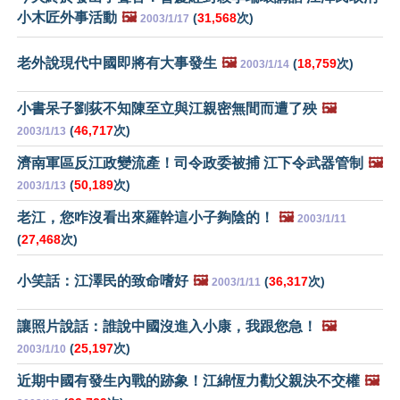
小木匠外事活動
🖼️
(
31,568
次)
2003/1/17
老外說現代中國即將有大事發生
🖼️
(
18,759
次)
2003/1/14
小書呆子劉荻不知陳至立與江親密無間而遭了殃
🖼️
(
46,717
次)
2003/1/13
濟南軍區反江政變流產！司令政委被捕 江下令武器管制
🖼️
(
50,189
次)
2003/1/13
老江，您咋沒看出來羅幹這小子夠陰的！
🖼️
2003/1/11
(
27,468
次)
小笑話：江澤民的致命嗜好
🖼️
(
36,317
次)
2003/1/11
讓照片說話：誰說中國沒進入小康，我跟您急！
🖼️
(
25,197
次)
2003/1/10
近期中國有發生內戰的跡象！江綿恆力勸父親決不交權
🖼️