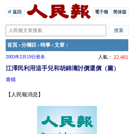
↺ 返回 
電子報
简体版
首頁
分欄目
時事
文章
›
›
›
：
2003年2月19日
發表
人氣：
22,481
江澤民利用這手兒和胡錦濤討價還價（圖）
青晴
【人民報消息】