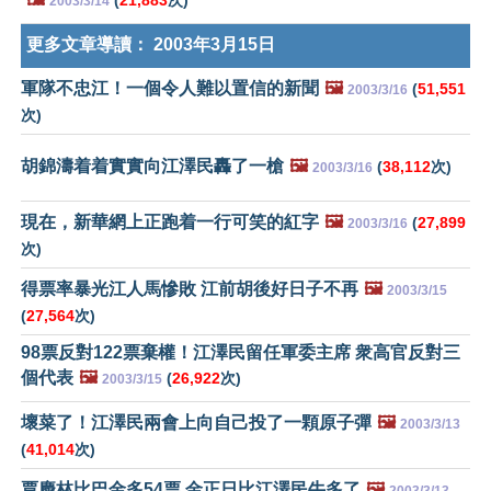
(
21,883
次)
2003/3/14
更多文章導讀：
2003年3月15日
軍隊不忠江！一個令人難以置信的新聞
🖼️
(
51,551
2003/3/16
次)
胡錦濤着着實實向江澤民轟了一槍
🖼️
(
38,112
次)
2003/3/16
現在，新華網上正跑着一行可笑的紅字
🖼️
(
27,899
2003/3/16
次)
得票率暴光江人馬慘敗 江前胡後好日子不再
🖼️
2003/3/15
(
27,564
次)
98票反對122票棄權！江澤民留任軍委主席 衆高官反對三
個代表
🖼️
(
26,922
次)
2003/3/15
壞菜了！江澤民兩會上向自己投了一顆原子彈
🖼️
2003/3/13
(
41,014
次)
賈慶林比巴金多54票 金正日比江澤民牛多了
🖼️