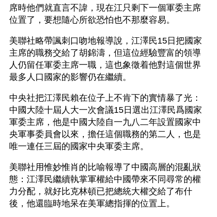
席時他們就直言不諱，現在江只剩下一個軍委主席
位置了，要想隨心所欲恐怕也不那麼容易。 
美聯社略帶諷刺口吻地報導說，江澤民15日把國家
主席的職務交給了胡錦濤，但這位經驗豐富的領導
人仍留任軍委主席一職，這也象徵着他對這個世界
最多人口國家的影響仍在繼續。
中央社把江澤民賴在位子上不肯下的實情暴了光：
中國大陸十屆人大一次會議15日選出江澤民爲國家
軍委主席，他是中國大陸自一九八二年設置國家中
央軍事委員會以來，擔任這個職務的第二人，也是
唯一連任三屆的國家中央軍委主席。
美聯社用惟妙惟肖的比喻報導了中國高層的混亂狀
態：江澤民繼續執掌軍權給中國帶來不同尋常的權
力分配，就好比克林頓已把總統大權交給了布什
後，他還臨時地呆在美軍總指揮的位置上。