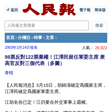
↺ 返回 
電子報
简体版
首頁
分欄目
時事
文章
›
›
›
：
2003年3月14日
發表
人氣：
26,922
98票反對122票棄權！江澤民留任軍委主席 衆
高官反對三個代表（多圖）
青晴
【人民報消息】3月15日，胡錦濤確定爲國家主席，
江澤民確定爲國家軍委主席。
江胡名份已定！江仍要在外交軍事上霸權。