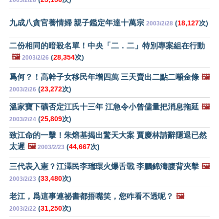
2003/2/28
九成八貪官養情婦 親子鑑定年達十萬宗
(
18,127
次)
2003/2/28
二份相同的暗殺名單！中央「二．二」特別專案組在行動
🖼️
(
28,354
次)
2003/2/26
爲何？！高幹子女移民年增四萬 三天賣出二點二噸金條
🖼️
(
23,272
次)
2003/2/26
溫家寶下礦否定江氏十三年 江急令小曾儘量把消息拖延
🖼️
(
25,809
次)
2003/2/24
致江命的一擊！朱熔基揭出驚天大案 賈慶林請辭隱退已然
太遲
🖼️
(
44,667
次)
2003/2/23
三代表入憲？江澤民李瑞環火爆舌戰 李鵬錦濤腹背夾擊
🖼️
(
33,480
次)
2003/2/23
老江，爲這事連祕書都捂嘴笑，您咋看不透呢？
🖼️
(
31,250
次)
2003/2/22