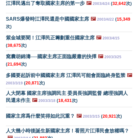
江澤民邁出了奪取國家主席的第一步
🖼️
(
32,642
次)
2003/4/24
SARS爆發時江澤民還是中國國家主席
🖼️
(
15,349
2003/4/22
次)
紫金城要聞！江澤民正籌劃重任國家主席
🖼️
2003/4/15
(
38,675
次)
窩囊胡錦濤──國家主席正面臨嚴肅的抉擇
🖼️
2003/3/25
(
21,694
次)
多國要起訴前中國國家主席 江澤民可能會面臨終身監禁
🖼️
(
20,871
次)
2003/3/19
人大閉幕 國家主席強調民主 委員長強調監督 總理強調人
民還未作主
🖼️
(
18,431
次)
2003/3/18
國家主席爲什麼笑得如此沉重？
🖼️
(
20,921
次)
2003/3/15
人大幾小時後誕生新國家主席！看照片江澤民會放權嗎？
🖼️