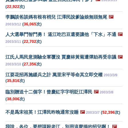
2003/3/13
(
22,922
次)
李鵬談爸談媽有根有梢兒 江澤民說爹論娘無頭無尾
🖼️
(
36,065
次)
2003/3/12
人大選舉鬥智鬥勇！ 逼江吃巴豆還要讓他「下水」不通
🖼️
(
22,702
次)
2003/3/11
江氏人馬民意測驗全軍覆沒 賈慶林黃菊遭彈劾再受非議
🖼️
(
27,356
次)
2003/3/10
江耍花招再施緩兵之計 萬里宋平等命其立即交權
2003/3/9
(
35,816
次)
臨別贈送十二個字！曾慶紅字字明貶江澤民
🖼️
2003/3/8
(
38,006
次)
不是爲宋祖英！江澤民昨晚通宵沒睡
🖼️
(
52,396
次)
2003/3/7
我說，各位，要想謀殺老江，別用這麼損的招兒啊！
🖼️