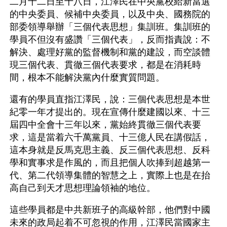
二月十二日至十八日，江澤民在中央黨校給新當選
的中央委員、候補中央委員，以及中央、國務院的
部委領導舉辦「三個代表思想」集訓班。集訓班的
學員不但沒有盛讚「三個代表」，反而指責說：不
解決、處理好黨的監督機制和黨的建設，而空談體
現三個代表、貫徹三個代表要求，都是在消耗時
間，根本不能解決黨內什麼實質問題。
還有的學員直指江澤民，說：三個代表思想是本世
紀零一年才提出的。現在宣傳什麼建國以來、十三
屆四中全會十三年以來，黨始終貫徹三個代表要
求，這是當着六千萬黨員、十三億人民在講假話，
這本身就是反馬克思主義、反三個代表思想、反科
學和實事求是作風的，而且把個人吹捧到超越第一
代、第二代領導集體的智慧之上，實際上也是在抬
高自己到天才思想理論領袖的地位。
這些學員都是中共新班子的高級幹部，他們對中國
未來的政局起着不可忽視的作用，江澤民當國家主