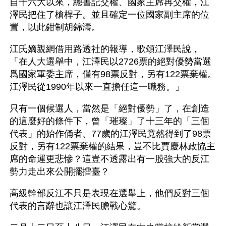
自十六大以來，總書記交權、國家主席再交權，江
澤民把住了槍桿子。並且確定一位國家副主席的位
置，以此鉗制胡錦濤。
江氏嫡親網借用路透社的報導，歌頌江澤民說，
「在人大選舉中，江澤民以2726票的絕對優勢當選
爲國家軍委主席，僅有98票反對，另有122票棄權。
江澤民從1990年以來一直擔任這一職務。」 
只有一個候選人，當然是「絕對優勢」了，在創造
的這麼好的條件下，曾「璀璨」了十三年的「三個
代表」的始作俑者、77歲的江澤民竟然得到了98票
反對，另有122票棄權的結果，豈不比賈慶林政協主
席的命運更悲慘？這豈不透露出有一股強大的反江
勢力走出來公開擺擂臺？
高級幹部反江不只是表現在選舉上，他們反對三個
代表的言辭也讓江澤民膽戰心驚。