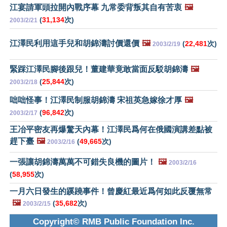
江宴請軍頭拉開內戰序幕 九常委背叛其自有苦衷
🖼️
(
31,134
次)
2003/2/21
江澤民利用這手兒和胡錦濤討價還價
🖼️
(
22,481
次)
2003/2/19
緊踩江澤民腳後跟兒！董建華竟敢當面反駁胡錦濤
🖼️
(
25,844
次)
2003/2/18
咄咄怪事！江澤民制服胡錦濤 宋祖英急嫁徐才厚
🖼️
(
96,842
次)
2003/2/17
王冶平密友再爆驚天內幕！江澤民爲何在俄國演講差點被
趕下臺
🖼️
(
49,665
次)
2003/2/16
一張讓胡錦濤萬萬不可錯失良機的圖片！
🖼️
2003/2/16
(
58,955
次)
一月六日發生的蹊蹺事件！曾慶紅最近爲何如此反覆無常
🖼️
(
35,682
次)
2003/2/15
Copyright© RMB Public Foundation Inc.