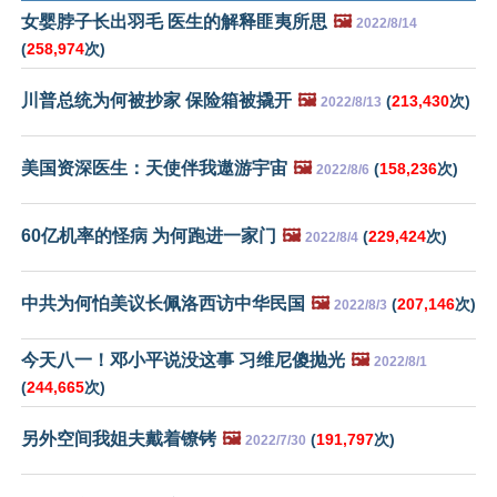
女婴脖子长出羽毛 医生的解释匪夷所思
🖼️
2022/8/14
(
258,974
次)
川普总统为何被抄家 保险箱被撬开
🖼️
(
213,430
次)
2022/8/13
美国资深医生：天使伴我遨游宇宙
🖼️
(
158,236
次)
2022/8/6
60亿机率的怪病 为何跑进一家门
🖼️
(
229,424
次)
2022/8/4
中共为何怕美议长佩洛西访中华民国
🖼️
(
207,146
次)
2022/8/3
今天八一！邓小平说没这事 习维尼傻抛光
🖼️
2022/8/1
(
244,665
次)
另外空间我姐夫戴着镣铐
🖼️
(
191,797
次)
2022/7/30