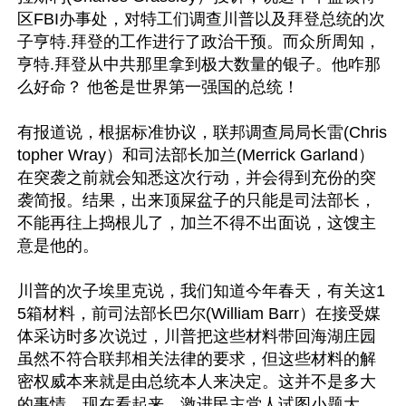
区FBI办事处，对特工们调查川普以及拜登总统的次
子亨特.拜登的工作进行了政治干预。而众所周知，
亨特.拜登从中共那里拿到极大数量的银子。他咋那
么好命？ 他爸是世界第一强国的总统！

有报道说，根据标准协议，联邦调查局局长雷(Chris
topher Wray）和司法部长加兰(Merrick Garland）
在突袭之前就会知悉这次行动，并会得到充份的突
袭简报。结果，出来顶屎盆子的只能是司法部长，
不能再往上捣根儿了，加兰不得不出面说，这馊主
意是他的。

川普的次子埃里克说，我们知道今年春天，有关这1
5箱材料，前司法部长巴尔(William Barr）在接受媒
体采访时多次说过，川普把这些材料带回海湖庄园
虽然不符合联邦相关法律的要求，但这些材料的解
密权威本来就是由总统本人来决定。这并不是多大
的事情，现在看起来，激进民主党人试图小题大