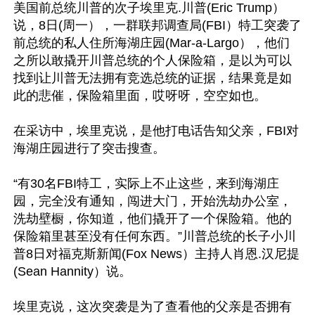
美国前总统川普的次子埃里克.川普(Eric Trump）
说，8日(周一），一群联邦调查局(FBI）特工突袭了
前总统的私人住所海湖庄园(Mar-a-Largo），他们
之所以敢撬开川普总统的个人保险箱，是以为可以
找到让川普无法拥有竞选总统的证据，结果竟是如
此的悲催，保险箱里面，哎呀呀，空空如也。 

在采访中，埃里克说，是他打电话告知父亲，FBI对
海湖庄园进行了突击搜查。 

“有30名FBI特工，实际上不止这些，来到海湖庄
园，完全没有通知，闯进大门，开始洗劫办公室，
洗劫壁橱，你知道，他们撬开了一个保险箱。他的
保险箱里甚至没有任何东西。”川普总统的长子小川
普8日对福克斯新闻(Fox News）主持人肖恩.汉尼提
(Sean Hannity）说。 

埃里克说，这次突袭是为了查看他的父亲是否拥有