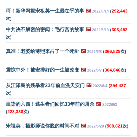
呵！新华网揭宋祖英一生最在乎的事
🖼️
(
292,443
2022/6/14
次)
中共决不解密的密闻：毛行宫的故事
🖼️
(
303,452
2022/6/13
次)
真准！老婆给薄熙来占了一个死卦
🖼️
(
366,829
次)
2022/6/8
震惊中外！被安排好的一生被改变
🖼️
(
304,846
次)
2022/6/7
从江泽民的残暴看33年前血洗天安门
🖼️
(
254,437
2022/6/4
次)
血染的六四！逃生者们回忆33年前的屠杀
🖼️
2022/6/2
(
223,336
次)
宋祖英，摄影师说你脱的时间不对
🖼️
(
508,621
次)
2022/5/28