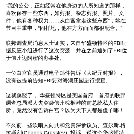
“我的公公，正如经常在他身边的人所知道的那样，
喜欢保存一些东西，如剪报、杂志剪报、照片、文
件，他有各种权力……从白宫拿走这些东西”，她在
节目中重申，“同样地，他在方方面面都很配合。” 

联邦调查局消息人士证实，来自华盛顿特区的FBI证
据反应小组进行了这次突袭，并在之前通知了FBI位
于佛州迈阿密的办事处。

一位白宫官员通过电子邮件告诉《大纪元时报》，
没有被提前告知FBI要对海湖庄园进行搜查。

这就蹊跷了， 华盛顿特区是美国首府，首府的联邦
调查总局派人去突袭佛州棕榈滩的前总统私人住
所，竟然没有告诉白宫？以为天下人都是傻子哪！

不久前一些吹哨人向共和党资深参议员、查尔斯.格
拉斯利(Charles Grassley）投诉，说这个华盛顿特