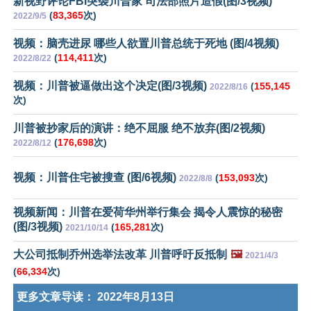
新视野评论FBI突袭川普家 司法部照片造假(图/3视频)
(
83,365
次)
2022/9/5
视频：脑壳进尿 哪些人欲置川普总统于死地 (图/4视频)
(
114,411
次)
2022/8/22
视频：川普被逼做出这个决定(图/3视频)
(
155,145
2022/8/16
次)
川普被抄家后的演讲：绝不屈服 绝不放弃(图/2视频)
(
176,698
次)
2022/8/12
视频：川普住宅被搜查 (图/6视频)
(
153,093
次)
2022/8/8
视频新闻：川普在爱荷华州举行集会 揭令人震惊的秘密
(图/3视频)
(
165,281
次)
2021/10/14
大公司抵制乔州选举法改革 川普呼吁反抵制
🖼️
2021/4/3
(
66,334
次)
更多文章导读：
2022年8月13日