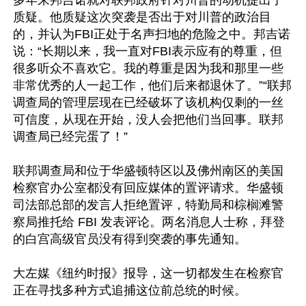
多年来邦吉诺就对联邦政府针对川普的动机提出了
质疑。他质疑这次突袭是否出于对川普的政治目
的，并认为FBI正处于名声扫地的危险之中。邦吉诺
说：“长期以来，我一直对FBI表示应有的尊重，但
很多听众不喜欢它。我的尊重是因为我和那里一些
非常优秀的人一起工作，他们后来都退休了。”“联邦
调查局的管理层现在已经破坏了该机构仅剩的一丝
可信度，从现在开始，没人会把他们当回事。联邦
调查局已经完蛋了！” 

联邦调查局和位于华盛顿特区以及佛州南区的美国
检察官办公室都没有回应媒体的置评请求。华盛顿
司法部总部的发言人拒绝置评，特勤局和棕榈滩警
察局推托给 FBI 发表评论。两名消息人士称，拜登
的白宫高级官员没有得到突袭的事先通知。 

大左媒《纽约时报》报导，这一切都发生在检察官
正在寻找多种方式追捕这位前总统的时候。 
