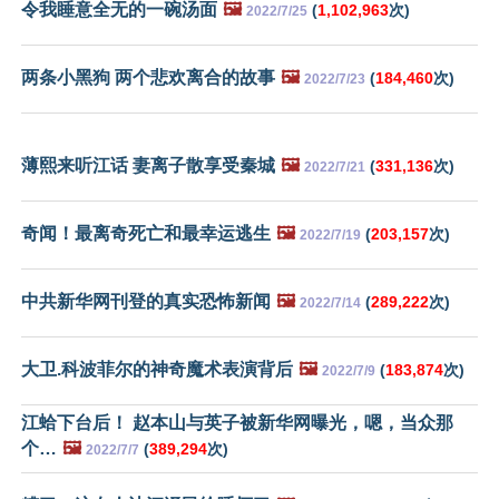
令我睡意全无的一碗汤面
🖼️
(
1,102,963
次)
2022/7/25
两条小黑狗 两个悲欢离合的故事
🖼️
(
184,460
次)
2022/7/23
薄熙来听江话 妻离子散享受秦城
🖼️
(
331,136
次)
2022/7/21
奇闻！最离奇死亡和最幸运逃生
🖼️
(
203,157
次)
2022/7/19
中共新华网刊登的真实恐怖新闻
🖼️
(
289,222
次)
2022/7/14
大卫.科波菲尔的神奇魔术表演背后
🖼️
(
183,874
次)
2022/7/9
江蛤下台后！ 赵本山与英子被新华网曝光，嗯，当众那
个…
🖼️
(
389,294
次)
2022/7/7