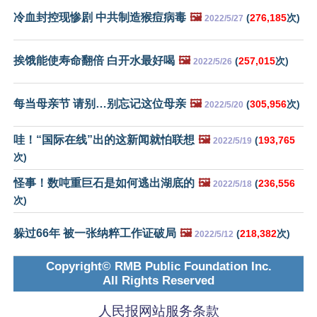
冷血封控现惨剧 中共制造猴痘病毒
🖼️
(
276,185
次)
2022/5/27
挨饿能使寿命翻倍 白开水最好喝
🖼️
(
257,015
次)
2022/5/26
每当母亲节 请别…别忘记这位母亲
🖼️
(
305,956
次)
2022/5/20
哇！“国际在线”出的这新闻就怕联想
🖼️
(
193,765
2022/5/19
次)
怪事！数吨重巨石是如何逃出湖底的
🖼️
(
236,556
2022/5/18
次)
躲过66年 被一张纳粹工作证破局
🖼️
(
218,382
次)
2022/5/12
Copyright© RMB Public Foundation Inc.
All Rights Reserved
人民报网站服务条款