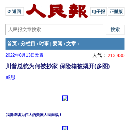
↺ 返回 
电子报
正體版
首页
分栏目
时事
要闻
文章
›
›
|
›
：
2022年8月13日
发表
人气：
213,430
川普总统为何被抄家 保险箱被撬开(多图)
戚思
我将继续为伟大的美国人民而战！