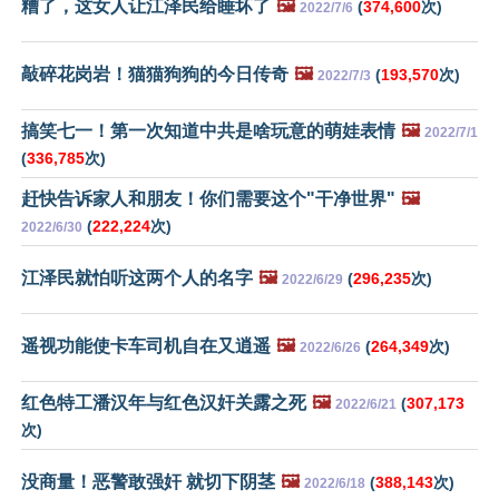
糟了，这女人让江泽民给睡坏了
🖼️
(
374,600
次)
2022/7/6
敲碎花岗岩！猫猫狗狗的今日传奇
🖼️
(
193,570
次)
2022/7/3
搞笑七一！第一次知道中共是啥玩意的萌娃表情
🖼️
2022/7/1
(
336,785
次)
赶快告诉家人和朋友！你们需要这个"干净世界"
🖼️
(
222,224
次)
2022/6/30
江泽民就怕听这两个人的名字
🖼️
(
296,235
次)
2022/6/29
遥视功能使卡车司机自在又逍遥
🖼️
(
264,349
次)
2022/6/26
红色特工潘汉年与红色汉奸关露之死
🖼️
(
307,173
2022/6/21
次)
没商量！恶警敢强奸 就切下阴茎
🖼️
(
388,143
次)
2022/6/18