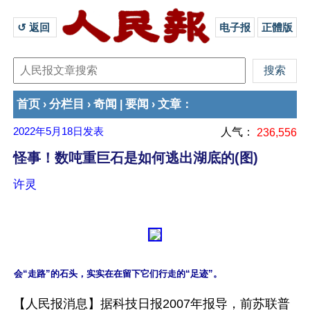
↺ 返回 
电子报
正體版
首页
分栏目
奇闻
要闻
文章
›
›
|
›
：
2022年5月18日
发表
人气：
236,556
怪事！数吨重巨石是如何逃出湖底的(图)
许灵
【人民报消息】据科技日报2007年报导，前苏联普