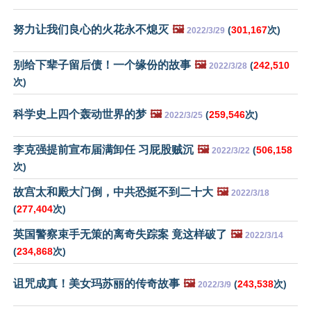
努力让我们良心的火花永不熄灭
🖼️
(
301,167
次)
2022/3/29
别给下辈子留后债！一个缘份的故事
🖼️
(
242,510
2022/3/28
次)
科学史上四个轰动世界的梦
🖼️
(
259,546
次)
2022/3/25
李克强提前宣布届满卸任 习屁股贼沉
🖼️
(
506,158
2022/3/22
次)
故宫太和殿大门倒，中共恐挺不到二十大
🖼️
2022/3/18
(
277,404
次)
英国警察束手无策的离奇失踪案 竟这样破了
🖼️
2022/3/14
(
234,868
次)
诅咒成真！美女玛苏丽的传奇故事
🖼️
(
243,538
次)
2022/3/9