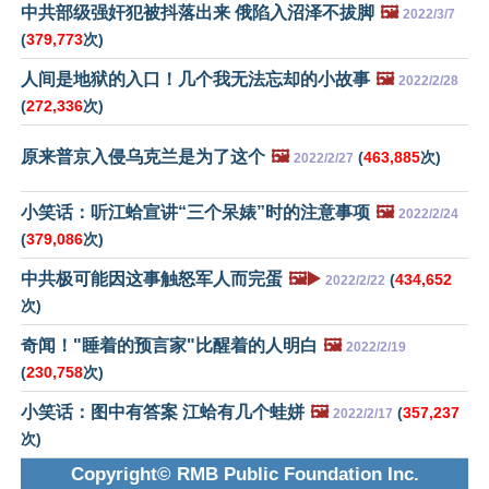
中共部级强奸犯被抖落出来 俄陷入沼泽不拔脚
🖼️
2022/3/7
(
379,773
次)
人间是地狱的入口！几个我无法忘却的小故事
🖼️
2022/2/28
(
272,336
次)
原来普京入侵乌克兰是为了这个
🖼️
(
463,885
次)
2022/2/27
小笑话：听江蛤宣讲“三个呆婊”时的注意事项
🖼️
2022/2/24
(
379,086
次)
中共极可能因这事触怒军人而完蛋
🖼️▶️
(
434,652
2022/2/22
次)
奇闻！"睡着的预言家"比醒着的人明白
🖼️
2022/2/19
(
230,758
次)
小笑话：图中有答案 江蛤有几个蛙姘
🖼️
(
357,237
2022/2/17
次)
Copyright© RMB Public Foundation Inc.