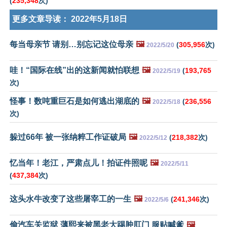
(
235,348
次)
更多文章导读：
2022年5月18日
每当母亲节 请别…别忘记这位母亲
🖼️
(
305,956
次)
2022/5/20
哇！“国际在线”出的这新闻就怕联想
🖼️
(
193,765
2022/5/19
次)
怪事！数吨重巨石是如何逃出湖底的
🖼️
(
236,556
2022/5/18
次)
躲过66年 被一张纳粹工作证破局
🖼️
(
218,382
次)
2022/5/12
忆当年！老江，严肃点儿！拍证件照呢
🖼️
2022/5/11
(
437,384
次)
这头水牛改变了这些屠宰工的一生
🖼️
(
241,346
次)
2022/5/6
偷汽车关监狱 薄熙来被黑老大踢肿肛门 服贴喊爹
🖼️