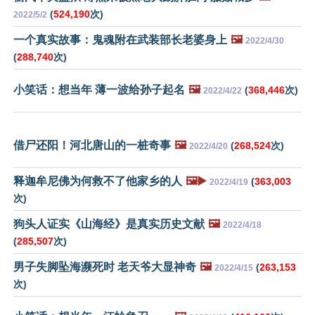
(
524,190
次)
2022/5/2
一个真实故事：鬼魂附在武装部长老婆身上
🖼️
2022/4/30
(
288,740
次)
小笑话：想当年 薄一波给孙子起名
🖼️
(
368,446
次)
2022/4/22
借尸还阳！河北唐山的一桩奇事
🖼️
(
268,524
次)
2022/4/20
释迦牟尼佛为何救不了他家乡的人
🖼️▶️
(
363,003
2022/4/19
次)
狗头人证实《山海经》是真实历史文献
🖼️
2022/4/18
(
285,507
次)
男子失脚坠海濒死时 老天爷大显神奇
🖼️
(
263,153
2022/4/15
次)