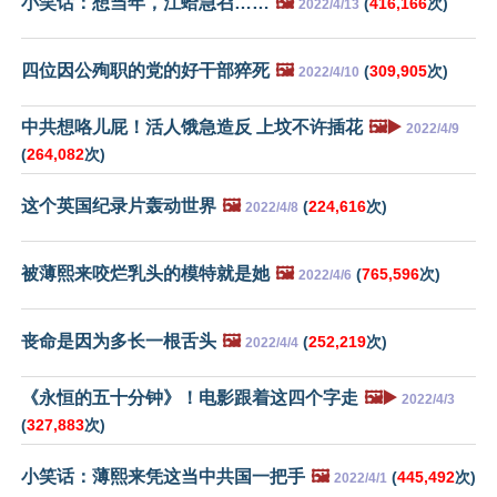
小笑话：想当年，江蛤急召……
🖼️
(
416,166
次)
2022/4/13
四位因公殉职的党的好干部猝死
🖼️
(
309,905
次)
2022/4/10
中共想咯儿屁！活人饿急造反 上坟不许插花
🖼️▶️
2022/4/9
(
264,082
次)
这个英国纪录片轰动世界
🖼️
(
224,616
次)
2022/4/8
被薄熙来咬烂乳头的模特就是她
🖼️
(
765,596
次)
2022/4/6
丧命是因为多长一根舌头
🖼️
(
252,219
次)
2022/4/4
《永恒的五十分钟》！电影跟着这四个字走
🖼️▶️
2022/4/3
(
327,883
次)
小笑话：薄熙来凭这当中共国一把手
🖼️
(
445,492
次)
2022/4/1