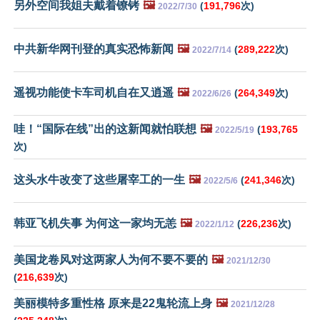
另外空间我姐夫戴着镣铐
🖼️
(
191,796
次)
2022/7/30
中共新华网刊登的真实恐怖新闻
🖼️
(
289,222
次)
2022/7/14
遥视功能使卡车司机自在又逍遥
🖼️
(
264,349
次)
2022/6/26
哇！“国际在线”出的这新闻就怕联想
🖼️
(
193,765
2022/5/19
次)
这头水牛改变了这些屠宰工的一生
🖼️
(
241,346
次)
2022/5/6
韩亚飞机失事 为何这一家均无恙
🖼️
(
226,236
次)
2022/1/12
美国龙卷风对这两家人为何不要不要的
🖼️
2021/12/30
(
216,639
次)
美丽模特多重性格 原来是22鬼轮流上身
🖼️
2021/12/28