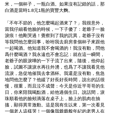
米，一個杯子，一瓶白酒。如果沒有記錯的話，那
白酒是當時1.8元1瓶的寶豐大麴。

「不年不節的，他怎麼喝起酒來了？」我很意外，
當我仔細看他臉的時候，一下子傻了：老爺子一臉
淚痕！他剛哭過！覺察到了我的詫異，老爺子沒有
等我問他怎麼回事，吩咐我去廚房拿個杯子來跟他
一起喝酒。他知道我不會喝酒的！我沒有動，問他
爲什麼喝酒？我永遠也不會忘記：就在這一瞬間，
老爺子的眼淚嘩的一下子流了出來，隨後，他仰起
臉，試圖不讓淚水再往外湧，也爲了不讓我看見他
流淚，急促地催我去拿酒杯。我還是沒有動，焦急
地問他怎麼了？他緩了好長好長時間，說出的話很
慢，很重，而且泣不成聲：今天是你近平哥哥的生
日，你來陪我喝點酒，給他過個生日。說話間，淚
珠順着他的臉頰滴落在桌子上，臉上的肌肉在抽
搐，顯得異常激動。這是我有生以來，第一次看見
一個老人這樣哭！一個像我爺爺般年紀的老男人在