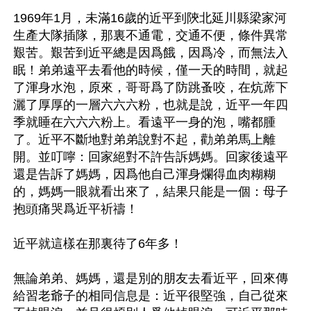
1969年1月，未滿16歲的近平到陝北延川縣梁家河
生產大隊插隊，那裏不通電，交通不便，條件異常
艱苦。艱苦到近平總是因爲餓，因爲冷，而無法入
眠！弟弟遠平去看他的時候，僅一天的時間，就起
了渾身水泡，原來，哥哥爲了防跳蚤咬，在炕蓆下
灑了厚厚的一層六六六粉，也就是說，近平一年四
季就睡在六六六粉上。看遠平一身的泡，嘴都腫
了。近平不斷地對弟弟說對不起，勸弟弟馬上離
開。並叮嚀：回家絕對不許告訴媽媽。回家後遠平
還是告訴了媽媽，因爲他自己渾身爛得血肉糊糊
的，媽媽一眼就看出來了，結果只能是一個：母子
抱頭痛哭爲近平祈禱！

近平就這樣在那裏待了6年多！

無論弟弟、媽媽，還是別的朋友去看近平，回來傳
給習老爺子的相同信息是：近平很堅強，自己從來