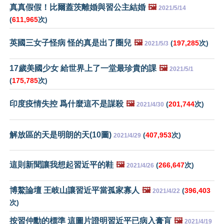
真真假假！比爾蓋茨離婚與習公主結婚
🖼️
2021/5/14
(
611,965
次)
英國三女子怪病 怪的真是出了圈兒
🖼️
(
197,285
次)
2021/5/3
17歲美國少女 給世界上了一堂最珍貴的課
🖼️
2021/5/1
(
175,785
次)
印度疫情失控 爲什麼這不是謀殺
🖼️
(
201,744
次)
2021/4/30
解放區的天是明朗的天(10圖)
(
407,953
次)
2021/4/29
這則新聞讓我想起習近平的鞋
🖼️
(
266,647
次)
2021/4/26
博鰲論壇 王岐山讓習近平當孤家寡人
🖼️
(
396,403
2021/4/22
次)
按習仲勳的標準 這圖片證明習近平已病入膏肓
🖼️
2021/4/19