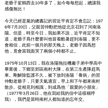
老爺子駕鶴西去10年多了，如今每每想起，總讓我
感傷無比！

今天已經是黨的總書記的習近平肯定不會忘記：197
6年7月20日，父親習仲勳把他從北京召到了河南洛
陽。但是，時至今日，我如果不說，近平肯定不知
道，老爺子爲什麼要叫他冒着酷暑趕到洛陽，更不
會相信，此前一個月的那天晚上，老爺子因爲想
他，竟會當我面哭了兩個小時都不止。

1975年10月13日，我在洛陽拖拉機廠子弟中學高中
畢業後，下鄉至郊區南村大隊，在第三生產隊趕馬
車。剛解除監護不久，被下放到洛陽「養病」的習
仲勳老爺子，只要天氣適宜，早上和下午都來南村
散步。從相見到相識，到成爲他「親愛的小朋友」
（1977年3月26日，他在寫給我的信中這樣稱呼
我），我們是當時南村人都知道的忘年交。
