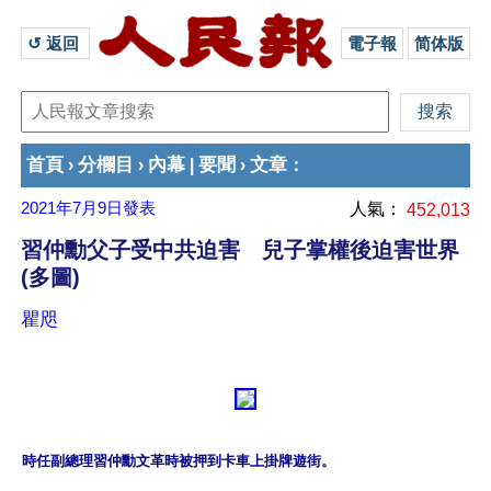
↺ 返回 
電子報
简体版
首頁
分欄目
內幕
要聞
文章
›
›
|
›
：
2021年7月9日
發表
人氣：
452,013
習仲勳父子受中共迫害 兒子掌權後迫害世界
(多圖)
瞿咫
時任副總理習仲勳文革時被押到卡車上掛牌遊街。