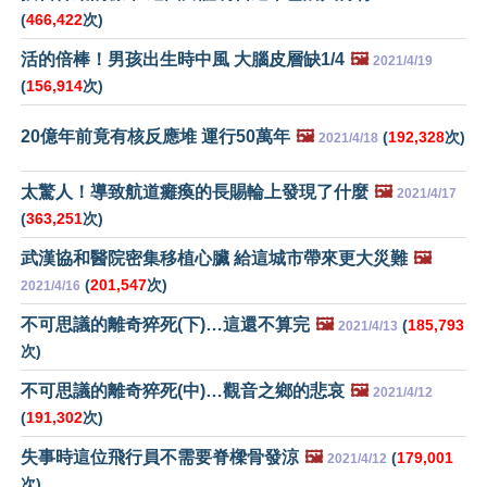
(
466,422
次)
活的倍棒！男孩出生時中風 大腦皮層缺1/4
🖼️
2021/4/19
(
156,914
次)
20億年前竟有核反應堆 運行50萬年
🖼️
(
192,328
次)
2021/4/18
太驚人！導致航道癱瘓的長賜輪上發現了什麼
🖼️
2021/4/17
(
363,251
次)
武漢協和醫院密集移植心臟 給這城市帶來更大災難
🖼️
(
201,547
次)
2021/4/16
不可思議的離奇猝死(下)…這還不算完
🖼️
(
185,793
2021/4/13
次)
不可思議的離奇猝死(中)…觀音之鄉的悲哀
🖼️
2021/4/12
(
191,302
次)
失事時這位飛行員不需要脊樑骨發涼
🖼️
(
179,001
2021/4/12
次)