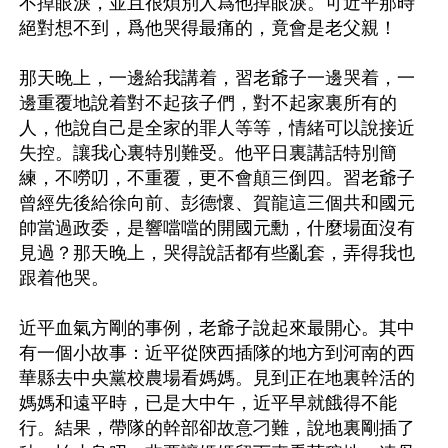
不掉眼淚，並且很煩別人爲他掉眼淚。可近平那時
絕對想不到，爲他哭得最痛的，竟會是老父親！

那天晚上，一邊給我講着，習老爺子一邊哭着，一
邊重覆地說着對不起孩子們，對不起家裏所有的
人，他說自己是全家的罪人等等，情緒可以說接近
失控。讓我心裏特別難受。他平日裏講話特別簡
練，不嘮叨，不重覆，更不會顛三倒四。習老爺子
曾經先後給徐向前、彭德懷、賀龍這三個共和國元
帥當過政委，是響噹噹的開國元勳，什麼場面沒有
見過？那天晚上，哭得說話都有些亂套，弄得我也
跟着他哭。

近平血氣方剛的事例，老爺子說起來最開心。其中
有一個小故事：近平從陝西插隊的地方到河南的西
華縣去中央黨校農場看媽媽。見到正在地裏幹活的
媽媽和遠平時，已是大中午，近平早就餓得不能
行。結果，帶隊的幹部卻故意刁難，說地裏剛插了