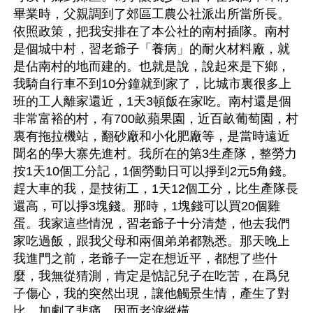
畢業時，父親調到了郊區工農公社派出所當所長。
依照政策，把我安排在了本公社的南村插隊。南村
是個城中村，習老爺子「養病」的耐火材料廠，就
是佔南村的地而建的。也就是說，說起來是下鄉，
我騎自行車不到10分鐘就到家了，比城市裏很多上
班的工人離家還近，1天3頓飯在家吃。南村還是個
非常富裕的村，有700畝蘋果園，近百畝葡萄園，村
裏有拖拉機站，翻砂廠和小化肥廠等，是當時遠近
聞名的學大寨先進村。我所在的第3生產隊，整勞力
按1天10個工分記，1個勞動日可以掙到2元5角錢。
趕大車的我，是技術工，1天12個工分，比生產隊長
還高，可以掙3塊錢。那時，1塊錢可以買20個雞
蛋。我家這些情況，習老爺子十分清楚，他去我們
家吃過飯，跟我父母和兩個弟弟都熟悉。那天晚上
我進門之前，老爺子一定在想近平，都想了些什
麼，我無從猜測，肯定是惦記兒子在吃苦，在爲兒
子傷心，我的突然出現，讓他觸景生情，產生了對
比，加劇了悲痛，因而老淚縱橫。
