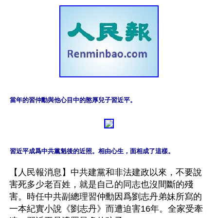
當年的習仲勳與他心目中的憨厚兒子習近平。
習近平成爲中共黨魁後的近照。相由心生，面相成了這樣。
【人民報消息】中共建黨和非法建政以來，不要說
害死多少老百姓，就是自己的同志也沒間斷的殘
害。時任中共副總理習仲勳因爲劉志丹弟妹所寫的
一本紀實小說《劉志丹》而遭迫害16年。全家受牽