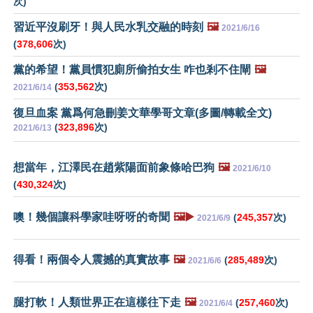
次)
習近平沒刷牙！與人民水乳交融的時刻
🖼️
2021/6/16
(
378,606
次)
黨的希望！黨員慣犯廁所偷拍女生 咋也剎不住閘
🖼️
(
353,562
次)
2021/6/14
復旦血案 黨爲何急刪姜文華學哥文章(多圖/轉載全文)
(
323,896
次)
2021/6/13
想當年，江澤民在趙紫陽面前象條哈巴狗
🖼️
2021/6/10
(
430,324
次)
噢！幾個讓科學家哇呀呀的奇聞
🖼️▶️
(
245,357
次)
2021/6/9
得看！兩個令人震撼的真實故事
🖼️
(
285,489
次)
2021/6/6
腿打軟！人類世界正在這樣往下走
🖼️
(
257,460
次)
2021/6/4