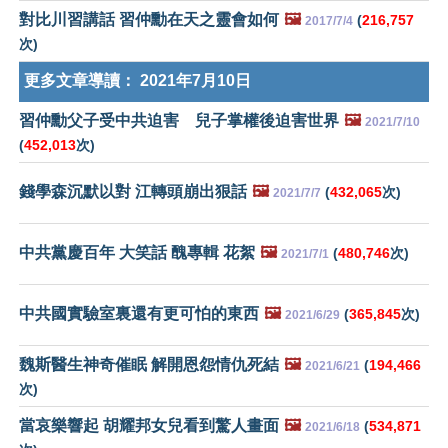
對比川習講話 習仲勳在天之靈會如何
🖼️
(
216,757
2017/7/4
次)
更多文章導讀：
2021年7月10日
習仲勳父子受中共迫害 兒子掌權後迫害世界
🖼️
2021/7/10
(
452,013
次)
錢學森沉默以對 江轉頭崩出狠話
🖼️
(
432,065
次)
2021/7/7
中共黨慶百年 大笑話 醜專輯 花絮
🖼️
(
480,746
次)
2021/7/1
中共國實驗室裏還有更可怕的東西
🖼️
(
365,845
次)
2021/6/29
魏斯醫生神奇催眠 解開恩怨情仇死結
🖼️
(
194,466
2021/6/21
次)
當哀樂響起 胡耀邦女兒看到驚人畫面
🖼️
(
534,871
2021/6/18