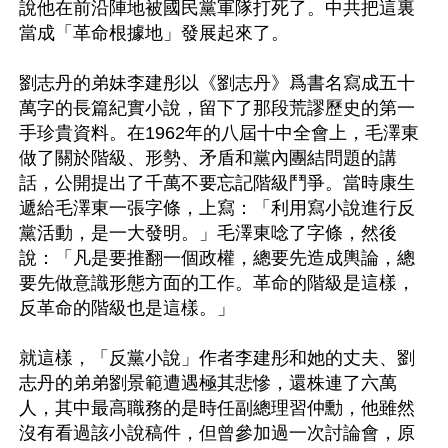
說他在前沿陣地被國民黨軍隊打死了。中共把這裏
當成「革命根據地」發展起來了。

劉志丹的弟妹李建彤以《劉志丹》爲書名寫成五十
萬字的長篇紀實小說，留下了那段荒謬歷史的第一
手珍貴資料。在1962年的八屆十中全會上，毛澤東
做了關於階級、形勢、矛盾和黨內團結問題的講
話，公開提出了千萬不要忘記階級鬥爭。當時康生
遞給毛澤東一張字條，上寫：「利用寫小說進行反
黨活動，是一大發明。」毛澤東唸了字條，然後
說：「凡是要推翻一個政權，總要先造成輿論，總
要先做意識形態方面的工作。革命的階級是這樣，
反革命的階級也是這樣。」

就這樣，「反黨小說」作者李建彤和她的丈夫、劉
志丹的弟弟劉景範遭遇極其悲慘，還株連了六萬
人，其中最高職務的是時任副總理習仲勳，他雖然
沒有看過該小說稿件，但曾參加過一次討論會，原