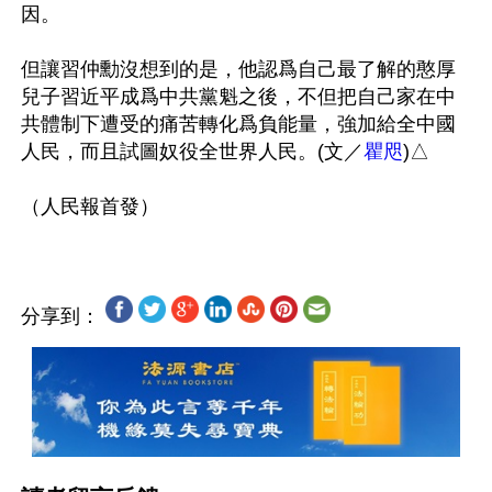
因。

但讓習仲勳沒想到的是，他認爲自己最了解的憨厚
兒子習近平成爲中共黨魁之後，不但把自己家在中
共體制下遭受的痛苦轉化爲負能量，強加給全中國
人民，而且試圖奴役全世界人民。(文／
瞿咫
)△

分享到：