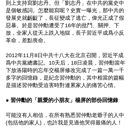
則上支持寫劉志丹。但「劉志丹」在中共的黨史中
是個敏感詞。怎麼能寫呢？史實一曝光，那中共的
發展史就齷齪了，長征變成了逃亡，偉光正成了假
惡暴。於是習仲勳遭受了16年的批鬥、關押、下
放，全家人從天上跌入地獄，長子習近平成爲小反
革命，差點喪命。

2012年11月8日中共十八大在北京召開，習近平成
爲中共黨總書記。10天后，18日凌晨，習仲勳當年
下放洛陽時的忘年交楊屏修改完成了一篇一萬一千
多字的回憶錄，是紀念習仲勳的，其中相當的篇幅
是描述習仲勳受迫害時對連累家人的痛苦心情。

● 習仲勳的「親愛的小朋友」楊屏的部份回憶錄
可能沒有人相信，在所有熟悉習仲勳老爺子的人中
(包括他的家人)，也許我是見過他哭得最痛的人！
