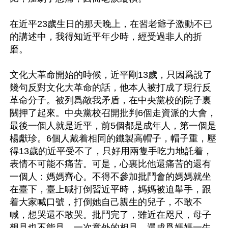
在近平23歲生日的那天晚上，在習老爺子激動不已
的講述中，我得知近平年少時，經受過非人的折
磨。

文化大革命開始的時候，近平剛13歲，只因爲說了
幾句反對文化大革命的話，他本人被打成了現行反
革命分子。被列爲敵我矛盾，在中央黨校的院子裏
關押了起來。中央黨校召開批判6個走資派的大會，
最後一個人就是近平，前5個都是成年人，第一個是
楊獻珍。6個人戴着相同的鐵製高帽子，帽子重，壓
得13歲的近平受不了，只好用兩隻手吃力地託着，
表情不可能不痛苦。可是，心裏比他還痛苦的還有
一個人：媽媽齊心。不得不參加批鬥會的媽媽就坐
在臺下，臺上喊打倒習近平時，媽媽被迫舉手，跟
着大家喊口號，打倒她自己親生的兒子，不敢不
喊，想哭還不敢哭。批鬥完了，雖近在咫尺，母子
想見也不能見。一次意外的相見，還成爲媽媽一生