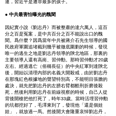
連，習近平是遭罪最多的孩子。

● 中共最害怕曝光的醜聞
因紀實小說《劉志丹》而被整肅的達六萬人，這百
分之百是冤案，是中共百分之百不能說出口的醜
聞。爲什麼？因爲當年中共被蔣介石先生領導的國
民政府軍圍追堵截到幾乎被徹底圍剿的時候，發現
唯一的逃生之地是劉志丹領導的陝北地區，那裏的
主要領導人還有高崗、習仲勳。那時習仲勳才20歲
左右。經過逃亡（俗稱長征）的中央紅軍到達陝北
後，開始以清理內部的名義大開殺戒，由於劉志丹
在那塊紅色根據地的聲望特別高，不能明目張膽的
處決，就先把劉志丹的左膀右臂都酷刑折磨後殺
死，然後利用劉志丹在前線視察的時候，自己人從
背後開槍把他打死了，時年33歲。當時活埋習仲勳
的坑都挖好了，毛澤東到了，發現他「還是個娃
娃」，就放過一馬。然後開大會隆重哀悼劉志丹，