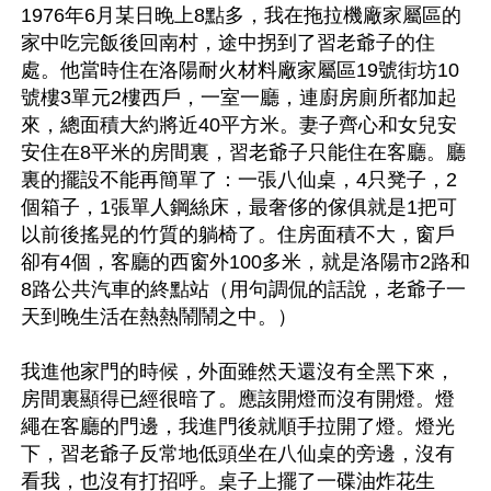
1976年6月某日晚上8點多，我在拖拉機廠家屬區的
家中吃完飯後回南村，途中拐到了習老爺子的住
處。他當時住在洛陽耐火材料廠家屬區19號街坊10
號樓3單元2樓西戶，一室一廳，連廚房廁所都加起
來，總面積大約將近40平方米。妻子齊心和女兒安
安住在8平米的房間裏，習老爺子只能住在客廳。廳
裏的擺設不能再簡單了：一張八仙桌，4只凳子，2
個箱子，1張單人鋼絲床，最奢侈的傢俱就是1把可
以前後搖晃的竹質的躺椅了。住房面積不大，窗戶
卻有4個，客廳的西窗外100多米，就是洛陽市2路和
8路公共汽車的終點站（用句調侃的話說，老爺子一
天到晚生活在熱熱鬧鬧之中。）

我進他家門的時候，外面雖然天還沒有全黑下來，
房間裏顯得已經很暗了。應該開燈而沒有開燈。燈
繩在客廳的門邊，我進門後就順手拉開了燈。燈光
下，習老爺子反常地低頭坐在八仙桌的旁邊，沒有
看我，也沒有打招呼。桌子上擺了一碟油炸花生