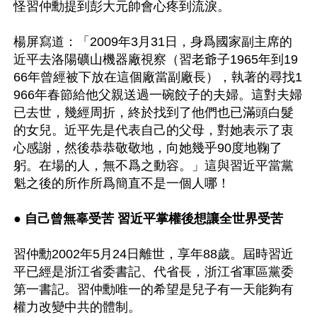
怪習仲勳提到彭大元帥會心疼到流淚。

楊屏寫道：「2009年3月31日，身爲國家副主席的
近平去洛陽礦山機器廠視察（習老爺子1965年到19
66年曾經被下放在這個廠當副廠長），執著的尋找1
966年春節給他父親送過一碗餃子的夫婦。這對夫婦
已去世，幾經周折，終於找到了他們也已滿頭白髮
的女兒。近平先是代表自己的父母，對她表示了衷
心感謝，然後恭恭敬敬地，向她幾乎90度地鞠了
躬。在場的人，無不爲之動容。」這與習近平當黨
魁之後的所作所爲簡直不是一個人哪！

● 自己曾無辜受苦 習近平掌權後想讓全世界受苦
習仲勳2002年5月24日離世，享年88歲。屆時習近
平已經是浙江省委書記、代省長，浙江省軍區黨委
第一書記。習仲勳唯一的希望是兒子有一天能夠有
權力改變中共的體制。
