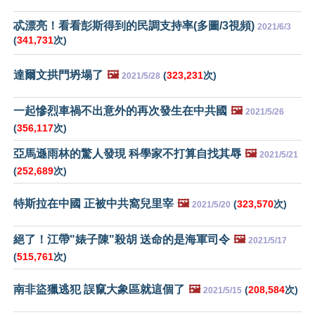
忒漂亮！看看彭斯得到的民調支持率(多圖/3視頻)
2021/6/3
(
341,731
次)
達爾文拱門坍塌了
🖼️
(
323,231
次)
2021/5/28
一起慘烈車禍不出意外的再次發生在中共國
🖼️
2021/5/26
(
356,117
次)
亞馬遜雨林的驚人發現 科學家不打算自找其辱
🖼️
2021/5/21
(
252,689
次)
特斯拉在中國 正被中共窩兒里宰
🖼️
(
323,570
次)
2021/5/20
絕了！江帶"婊子陳"殺胡 送命的是海軍司令
🖼️
2021/5/17
(
515,761
次)
南非盜獵逃犯 誤竄大象區就這個了
🖼️
(
208,584
次)
2021/5/15