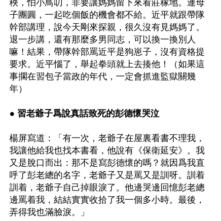
秧，怕小鳥叨，非要讓媽媽留下來看莊稼地。連母
子團圓，一起吃個飯的機會都不給。近平就跟帶隊
幹部講理，說今天剛來探親，很久沒有見媽媽了。
退一步講，還有那麼多男同志，可以換一換別人
嘛！結果，帶隊幹部罵近平是狗崽子，沒有資格提
要求。近平惱了，舉起拳頭就上去揍他！（如果這
事擱在習包子當政的年代，一定會抓進監獄關幾
年）

● 習老爺子爲說真話致死的彭德懷哭泣
楊屏寫道：「有一次，老爺子在屋裏看書不理我，
我讓他給我也找本書看，他說有《保衛延安》。我
又是脫口而出：那不是寫彭德懷的嗎？就因爲我直
呼了彭老總的名字，老爺子又是罵又是訓呀。訓着
訓着，老爺子自己掉眼淚了。他邊哭邊回憶彭老總
邊罵着我，結結實實收拾了我一個多小時。最後，
弄得我也滿臉淚。」
