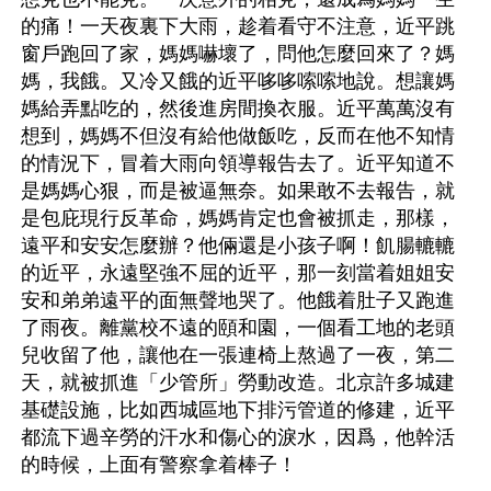
的痛！一天夜裏下大雨，趁着看守不注意，近平跳
窗戶跑回了家，媽媽嚇壞了，問他怎麼回來了？媽
媽，我餓。又冷又餓的近平哆哆嗦嗦地說。想讓媽
媽給弄點吃的，然後進房間換衣服。近平萬萬沒有
想到，媽媽不但沒有給他做飯吃，反而在他不知情
的情況下，冒着大雨向領導報告去了。近平知道不
是媽媽心狠，而是被逼無奈。如果敢不去報告，就
是包庇現行反革命，媽媽肯定也會被抓走，那樣，
遠平和安安怎麼辦？他倆還是小孩子啊！飢腸轆轆
的近平，永遠堅強不屈的近平，那一刻當着姐姐安
安和弟弟遠平的面無聲地哭了。他餓着肚子又跑進
了雨夜。離黨校不遠的頤和園，一個看工地的老頭
兒收留了他，讓他在一張連椅上熬過了一夜，第二
天，就被抓進「少管所」勞動改造。北京許多城建
基礎設施，比如西城區地下排污管道的修建，近平
都流下過辛勞的汗水和傷心的淚水，因爲，他幹活
的時候，上面有警察拿着棒子！
