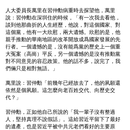
人大委員長萬里在習仲勳病重時去探望他，萬里
說：習仲勳在深圳住的時候，「有一次我去看他，
談到他那曲折的人生經歷，他說，對這個國家、對
這個黨，他有一大欣慰，兩大遺憾。欣慰的是，他
親手推動的華南地區的改革開放成爲國家發展的先
行者。一個遺憾的是，沒有能爲黨的歷史上一個重
大冤案（高崗）平反，另一個遺憾的是沒有推動黨
對不同意見的容忍政策。他的話不多，說完了，我
們倆只是相對無語。」

萬里說：習仲勳「前幾年已經故去了，他的夙願還
依然是個夙願。這怎麼向老百姓交代、向歷史交
代？」

習仲勳，正如他自己所說的「我一輩子沒有整過
人，堅持真理不說假話」。這給習近平留下了最好
的遺產，也是習近平被中共元老們看好的主要原