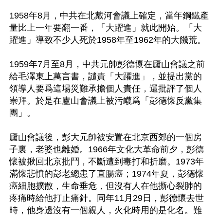
1958年8月，中共在北戴河會議上確定，當年鋼鐵產
量比上一年要翻一番，「大躍進」就此開始。「大
躍進」導致不少人死於1958年至1962年的大饑荒。

1959年7月至8月，中共元帥彭德懷在廬山會議之前
給毛澤東上萬言書，譴責「大躍進」，並提出黨的
領導人要爲這場災難承擔個人責任，還批評了個人
崇拜。於是在廬山會議上被污衊爲「彭德懷反黨集
團」。

廬山會議後，彭大元帥被安置在北京西郊的一個房
子裏，老婆也離婚。1966年文化大革命前夕，彭德
懷被揪回北京批鬥，不斷遭到毒打和折磨。1973年
滿懷悲憤的彭老總患了直腸癌；1974年夏，彭德懷
癌細胞擴散，生命垂危，但沒有人在他撕心裂肺的
疼痛時給他打止痛針。同年11月29日，彭德懷去世
時，他身邊沒有一個親人，火化時用的是化名。難