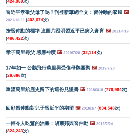
(
424,969
次)
習近平孝敬父母了嗎？刊登新華網全文：習仲勳的家風
🖼️
(
403,674
次)
2021/10/22
按習仲勳的標準 這圖片證明習近平已病入膏肓
🖼️
2021/4/19
(
466,422
次)
孝子萬里尋父 感應神蹟
🖼️
(
32,114
次)
2019/7/28
17年如一 公鸛飛行萬里與受傷母鸛團聚
🖼️
2019/7/20
(
26,666
次)
重溫萬里給歷史留下的這份見證書
🖼️
(
776,984
次)
2018/3/18
回顧習仲勳對兒子習近平的期望
🖼️
(
834,548
次)
2018/3/7
一幅令人吃驚的油畫：胡耀邦與習仲勳
🖼️
2018/2/24
(
824,243
次)