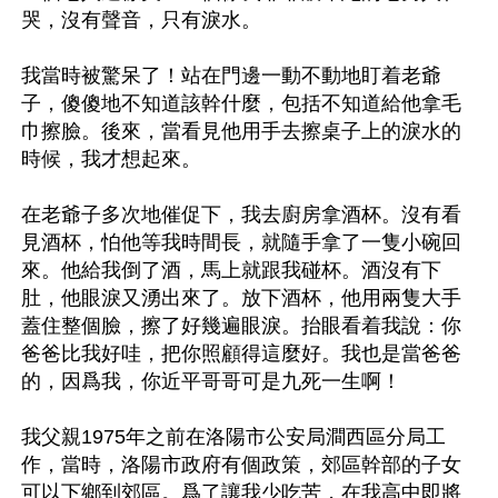
哭，沒有聲音，只有淚水。

我當時被驚呆了！站在門邊一動不動地盯着老爺
子，傻傻地不知道該幹什麼，包括不知道給他拿毛
巾擦臉。後來，當看見他用手去擦桌子上的淚水的
時候，我才想起來。

在老爺子多次地催促下，我去廚房拿酒杯。沒有看
見酒杯，怕他等我時間長，就隨手拿了一隻小碗回
來。他給我倒了酒，馬上就跟我碰杯。酒沒有下
肚，他眼淚又湧出來了。放下酒杯，他用兩隻大手
蓋住整個臉，擦了好幾遍眼淚。抬眼看着我說：你
爸爸比我好哇，把你照顧得這麼好。我也是當爸爸
的，因爲我，你近平哥哥可是九死一生啊！

我父親1975年之前在洛陽市公安局澗西區分局工
作，當時，洛陽市政府有個政策，郊區幹部的子女
可以下鄉到郊區。爲了讓我少吃苦，在我高中即將