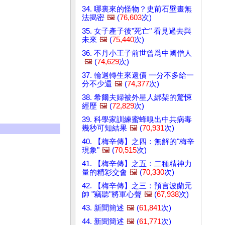
34. 哪裏來的怪物？史前石壁畫無
法揭密
🖼️
(
76,603
次)
35. 女子產子後"死亡" 看見過去與
未來
🖼️
(
75,440
次)
36. 不丹小王子前世曾爲中國僧人
🖼️
(
74,629
次)
37. 輪迴轉生來還債 一分不多給一
分不少還
🖼️
(
74,377
次)
38. 希爾夫婦被外星人綁架的驚悚
經歷
🖼️
(
72,829
次)
39. 科學家訓練蜜蜂嗅出中共病毒
幾秒可知結果
🖼️
(
70,931
次)
40. 【梅辛傳】之四：無解的"梅辛
現象"
🖼️
(
70,515
次)
41. 【梅辛傳】之五：二種精神力
量的精彩交會
🖼️
(
70,330
次)
42. 【梅辛傳】之三：預言波蘭元
帥 "竊聽"將軍心聲
🖼️
(
67,938
次)
43. 新聞簡述
🖼️
(
61,841
次)
44. 新聞簡述
🖼️
(
61,771
次)