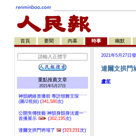
首頁
要聞
內幕
時事
幽默
2021年5月27日
達爾文拱門坍
重點推薦文章
盧笙
2021年5月27日
神韻網絡首播前 專訪領舞王琛
(圖/2視頻) (
341,580
次)
公開失傳技藝 神韻身韻身法週一
首播展示
🖼️▶️
(
302,195
次)
達爾文拱門坍塌了
🖼️
(
323,231
次)