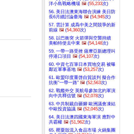
洋小島戰略機場
🖼️
(
55,233
次)
56. 美日法澳東海聯合演練 美日防
長6月續討論臺海
🖼️
(
54,945
次)
57. 雲計算 成爲中美之間競爭的新
前線
🖼️
(
54,360
次)
58. 以巴衝突 火箭彈與空襲持續
美帕特使去中東
🖼️
(
54,148
次)
59. 一帶一路受挫 薩摩亞新總理叫
停港口項目
🖼️
(
54,107
次)
60. 中資七百筆日本買地交易 被曝
鄰近軍事基地
🖼️
(
53,257
次)
61. 歐盟印度重啓自貿談判 擬合作
抗衡"一帶一路"
🖼️
(
52,563
次)
62. 戰艦外交 英航母參加北約軍演
向中共釋信號
🖼️
(
52,078
次)
63. 中共制裁自砸腳 歐洲議會凍結
中歐投資協議
🖼️
(
52,045
次)
64. 美日法澳四國東海軍演 應對中
共霸權
🖼️
(
51,962
次)
65. 罌粟殼流入食品市場 火鍋集團