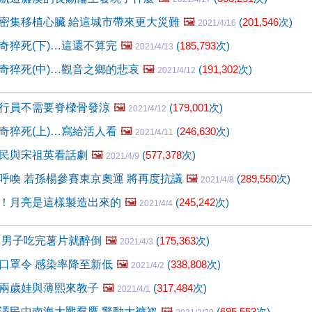
密集移植心臟 給這城市帶來更大災難
🖼️
(
201,546
次)
2021/4/16
奇猝死(下)…這還不算完
🖼️
(
185,793
次)
2021/4/13
奇猝死(中)…觀音之鄉的悲哀
🖼️
(
191,302
次)
2021/4/12
行員不需要脊樑骨發涼
🖼️
(
179,001
次)
2021/4/12
奇猝死(上)…寫給活人看
🖼️
(
246,630
次)
2021/4/11
民與宋祖英看話劇
🖼️
(
577,378
次)
2021/4/9
呼喚 若孫楊參賽東京奧運 將再度抗議
🖼️
(
289,550
次)
2021/4/8
！月亮是這樣製造出來的
🖼️
(
245,242
次)
2021/4/4
 男子吃完薯片就醉倒
🖼️
(
175,363
次)
2021/4/3
口罩令 感染率降至新低
🖼️
(
338,808
次)
2021/4/2
兩歲娃與薄熙來教子
🖼️
(
317,484
次)
2021/4/1
澤民中南海大戰羣鷹 驚動大褲衩
🖼️
(
695,553
次)