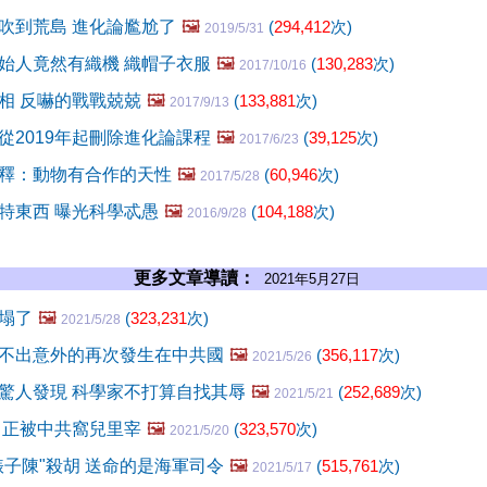
吹到荒島 進化論尷尬了
🖼️
(
294,412
次)
2019/5/31
始人竟然有織機 織帽子衣服
🖼️
(
130,283
次)
2017/10/16
相 反嚇的戰戰兢兢
🖼️
(
133,881
次)
2017/9/13
從2019年起刪除進化論課程
🖼️
(
39,125
次)
2017/6/23
釋：動物有合作的天性
🖼️
(
60,946
次)
2017/5/28
特東西 曝光科學忒愚
🖼️
(
104,188
次)
2016/9/28
更多文章導讀：
2021年5月27日
塌了
🖼️
(
323,231
次)
2021/5/28
不出意外的再次發生在中共國
🖼️
(
356,117
次)
2021/5/26
驚人發現 科學家不打算自找其辱
🖼️
(
252,689
次)
2021/5/21
 正被中共窩兒里宰
🖼️
(
323,570
次)
2021/5/20
婊子陳"殺胡 送命的是海軍司令
🖼️
(
515,761
次)
2021/5/17