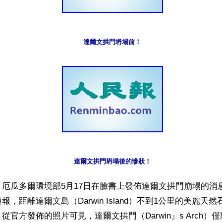
達爾文拱門坍塌前！
達爾文拱門坍塌後的慘狀！
厄瓜多爾環境部5月17日在臉書上發佈達爾文拱門崩塌的消
，距離達爾文島（Darwin Island）不到1公里的美麗天
官方發佈的照片可見，達爾文拱門（Darwin』s Arch）僅