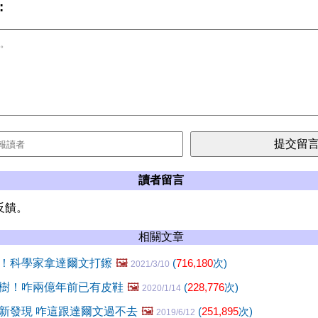
:
讀者留言
反饋。
相關文章
！科學家拿達爾文打鑔
🖼️
(
716,180
次)
2021/3/10
樹！咋兩億年前已有皮鞋
🖼️
(
228,776
次)
2020/1/14
新發現 咋這跟達爾文過不去
🖼️
(
251,895
次)
2019/6/12