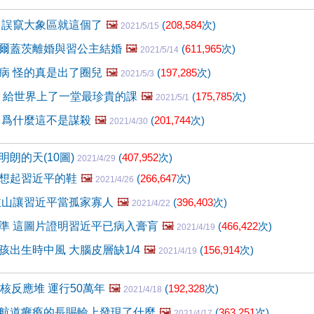
 誤竄大象區就這個了
🖼️
(
208,584
次)
2021/5/15
爾蓋茨離婚與習公主結婚
🖼️
(
611,965
次)
2021/5/14
病 怪的真是出了圈兒
🖼️
(
197,285
次)
2021/5/3
女 給世界上了一堂最珍貴的課
🖼️
(
175,785
次)
2021/5/1
 爲什麼這不是謀殺
🖼️
(
201,744
次)
2021/4/30
朗的天(10圖)
(
407,952
次)
2021/4/29
想起習近平的鞋
🖼️
(
266,647
次)
2021/4/26
岐山讓習近平當孤家寡人
🖼️
(
396,403
次)
2021/4/22
準 這圖片證明習近平已病入膏肓
🖼️
(
466,422
次)
2021/4/19
孩出生時中風 大腦皮層缺1/4
🖼️
(
156,914
次)
2021/4/19
核反應堆 運行50萬年
🖼️
(
192,328
次)
2021/4/18
航道癱瘓的長賜輪上發現了什麼
🖼️
(
363,251
次)
2021/4/17