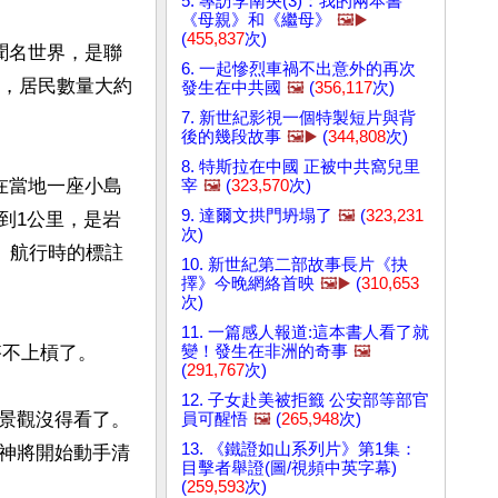
5. 專訪李南央(3)：我的兩本書
《母親》和《繼母》
🖼️▶️
(
455,837
次)
聞名世界，是聯
6. 一起慘烈車禍不出意外的再次
住，居民數量大約
發生在中共國
🖼️
(
356,117
次)
7. 新世紀影視一個特製短片與背
後的幾段故事
🖼️▶️
(
344,808
次)
8. 特斯拉在中國 正被中共窩兒里
並在當地一座小島
宰
🖼️
(
323,570
次)
9. 達爾文拱門坍塌了
🖼️
(
323,231
到1公里，是岩
次)
e）航行時的標註
10. 新世紀第二部故事長片《抉
擇》今晚網絡首映
🖼️▶️
(
310,653
次)
11. 一篇感人報道:這本書人看了就
變！發生在非洲的奇事
🖼️
不上槓了。

(
291,767
次)
12. 子女赴美被拒籤 公安部等部官
景觀沒得看了。
員可醒悟
🖼️
(
265,948
次)
13. 《鐵證如山系列片》第1集：
神將開始動手清
目擊者舉證(圖/視頻中英字幕)
(
259,593
次)