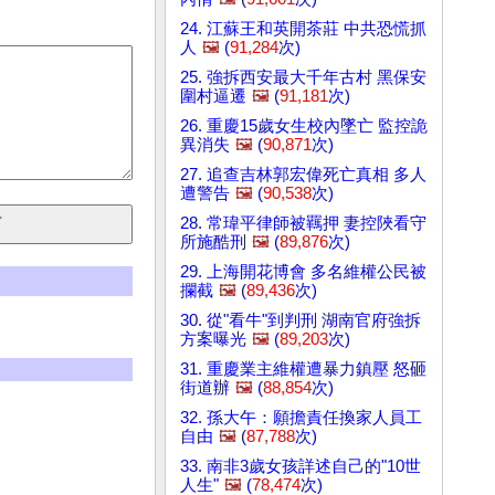
24. 江蘇王和英開茶莊 中共恐慌抓
人
🖼️
(
91,284
次)
25. 強拆西安最大千年古村 黑保安
圍村逼遷
🖼️
(
91,181
次)
26. 重慶15歲女生校內墜亡 監控詭
異消失
🖼️
(
90,871
次)
27. 追查吉林郭宏偉死亡真相 多人
遭警告
🖼️
(
90,538
次)
28. 常瑋平律師被羈押 妻控陜看守
所施酷刑
🖼️
(
89,876
次)
29. 上海開花博會 多名維權公民被
攔截
🖼️
(
89,436
次)
30. 從"看牛"到判刑 湖南官府強拆
方案曝光
🖼️
(
89,203
次)
31. 重慶業主維權遭暴力鎮壓 怒砸
街道辦
🖼️
(
88,854
次)
32. 孫大午：願擔責任換家人員工
自由
🖼️
(
87,788
次)
33. 南非3歲女孩詳述自己的"10世
人生"
🖼️
(
78,474
次)