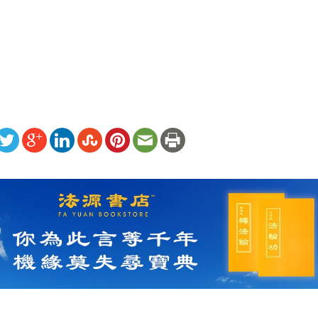
）
ww.renminbao.com/rmb/articles/2021/5/28/72627b.html