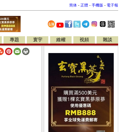
简体
-
正體
-
手機版
-
電子報
專題
寰宇
維權
視頻
雜談