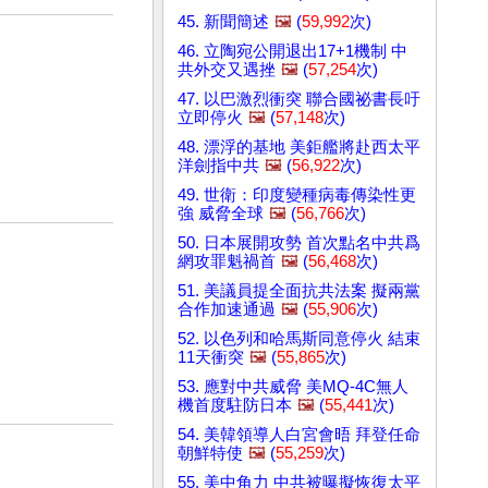
45. 新聞簡述
🖼️
(
59,992
次)
46. 立陶宛公開退出17+1機制 中
共外交又遇挫
🖼️
(
57,254
次)
47. 以巴激烈衝突 聯合國祕書長吁
立即停火
🖼️
(
57,148
次)
48. 漂浮的基地 美鉅艦將赴西太平
洋劍指中共
🖼️
(
56,922
次)
49. 世衛：印度變種病毒傳染性更
強 威脅全球
🖼️
(
56,766
次)
50. 日本展開攻勢 首次點名中共爲
網攻罪魁禍首
🖼️
(
56,468
次)
51. 美議員提全面抗共法案 擬兩黨
合作加速通過
🖼️
(
55,906
次)
52. 以色列和哈馬斯同意停火 結束
11天衝突
🖼️
(
55,865
次)
53. 應對中共威脅 美MQ-4C無人
機首度駐防日本
🖼️
(
55,441
次)
54. 美韓領導人白宮會晤 拜登任命
朝鮮特使
🖼️
(
55,259
次)
55. 美中角力 中共被曝擬恢復太平