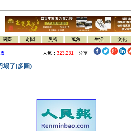
國際
奇聞
災禍
萬象
生活
文化
人氣：
323,231
分享：
發表
塌了(多圖)