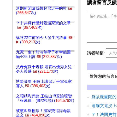
讀者留言反饋
這則新聞讓我想起習近平的鞋
🖼️
(
266,647
次)
？中共爲什麼封殺溫家寶的文章
🖼️
(
367,463
次)
講述22年前的今天發生的故事
🖼️
▶️
(
309,213
次)
九死一生！前清華學子有幸能回
讀者暱稱:
顧4·25上訪
🖼️
(
272,887
次)
父母冤獄十幾載 培養出優秀女兒
令人羨慕
🖼️
(
271,179
次)
歡迎您的留言
博鰲論壇 王岐山讓習近平當孤家
寡人
🖼️
(
396,403
次)
文昭精彩評論 王岐山博鰲論壇變
袋鼠巖畫鬧的
「報幕員」(圖/2視頻) (
164,576
次)
達爾文還沒上
被黨即刻刪除！溫家寶追憶母親
？！法國史前
全文
🖼️
(
464,890
次)