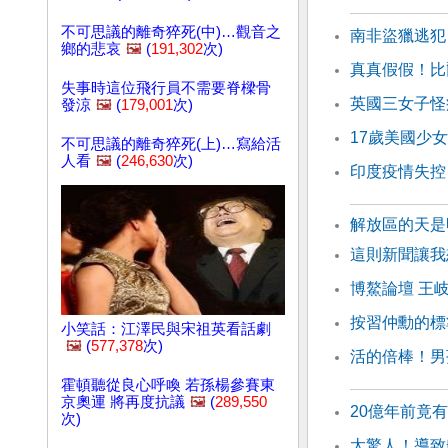
不可思議的離奇猝死(中)…觀音之
南非盜獵逃犯
鄉的悲哀
🖼️
(
191,302
次)
真真假假！比
失事時這位飛行員不需要脊樑骨
英國三女子怪
發涼
🖼️
(
179,001
次)
17歲美國少
不可思議的離奇猝死(上)…寫給活
人看
🖼️
(
246,630
次)
印度疫情失控
解放區的天是明
這則新聞讓我
博鰲論壇 王
按習仲勳的標
小笑話：江澤民與宋祖英看話劇
🖼️
(
577,378
次)
活的倍棒！男
霍頓聽從良心呼喚 若孫楊參賽東
京奧運 將再度抗議
🖼️
(
289,550
20億年前竟有
次)
太驚人！導致