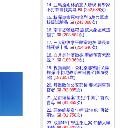
14. 亞馬遜雨林的驚人發現 科學家
不打算自找其辱
🖼️
(
252,689
次)
15. 核彈專家死相慘烈 3萬共軍成
核爆試驗品
🖼️
(
243,088
次)
16. 南非盜獵逃犯 誤竄大象區就這
個了
🖼️
(
208,584
次)
17. 三大戰役拿平民當炮灰 圍長春
餓死幾十萬
🖼️
(
204,646
次)
18. 血月是什麼徵兆 聖經預言怎麼
說？
🖼️
(
189,369
次)
19. 視頻新聞：亞利桑那審計又爆
炸彈 小切尼政治末日將至(圖/6視
頻) (
187,851
次)
20. 邢鑑致信公安部長 要求調查買
官者
🖼️
(
92,085
次)
21. 惡俗維基案"主犯"牛騰宇 首次
會母
🖼️
(
91,859
次)
22. 惡俗維基案年輕"政治犯" 再被
消失
🖼️
(
91,758
次)
23. 成都49中學生墜亡案 知情人曝
內情
🖼️
(
91,601
次)