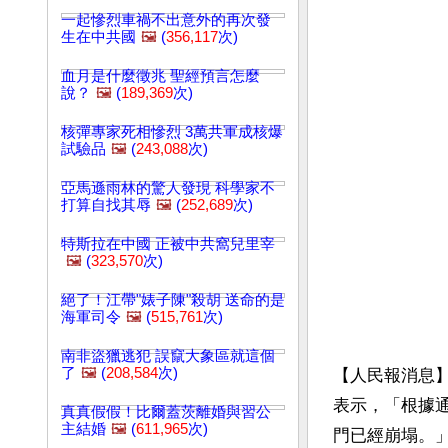
一起慘烈車禍不出意外的再次發
生在中共國
🖼️
(
356,117
次)
血月是什麼徵兆 聖經預言怎麼
說？
🖼️
(
189,369
次)
核彈專家死相慘烈 3萬共軍成核爆
試驗品
🖼️
(
243,088
次)
亞馬遜雨林的驚人發現 科學家不
打算自找其辱
🖼️
(
252,689
次)
特斯拉在中國 正被中共窩兒里宰
🖼️
(
323,570
次)
絕了！江帶"婊子陳"殺胡 送命的是
海軍司令
🖼️
(
515,761
次)
南非盜獵逃犯 誤竄大象區就這個
了
🖼️
(
208,584
次)
【人民報消息】
表示，「根據通報
真真假假！比爾蓋茨離婚與習公
主結婚
🖼️
(
611,965
次)
門已經崩塌。」從