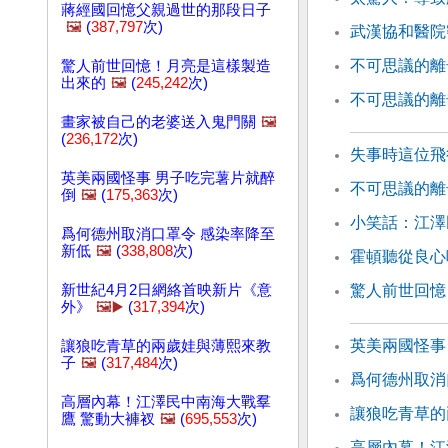
蔣經國回憶父親過世的那段日子
🖼️
(
387,797
次)
武漢協和醫院
不可思議的離
驚人前世回憶！月亮是這樣製造
出來的
🖼️
(
245,242
次)
不可思議的離
畫家被自己的老婆送入鬼門關
🖼️
(
236,172
次)
失事時這位飛
英美兩國怪事 男子吃完薯片就醉
不可思議的離
倒
🖼️
(
175,363
次)
小笑話：江澤
爲何德州取消口罩令 感染率降至
新低
🖼️
(
338,808
次)
霍頓聽從良心
新世紀4月2日網絡首映新片《意
驚人前世回憶
外》
🖼️▶️
(
317,394
次)
英美兩國怪事
讓狼吃青草的兩歲娃與薄熙來教
子
🖼️
(
317,484
次)
爲何德州取消
高層內幕！江澤民中南海大戰羣
讓狼吃青草的
鷹 驚動大褲衩
🖼️
(
695,553
次)
高層內幕！江