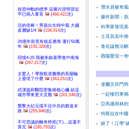
潛水員被奇風
按習仲勳的標準 這圖片證明習近
平已病入膏肓
🖼️
(
466,422
次)
爆炸新聞：原
活的倍棒！男孩出生時中風 大腦
科學家發現真
皮層缺1/4
🖼️
(
156,914
次)
土耳其高中將
20億年前竟有核反應堆 運行50萬
進化論無法解
年
🖼️
(
192,328
次)
酉陽驚現一奇
回憶4-25 我被朱鎔基帶進中南海
🖼️
(
267,217
次)
太驚人！導致航道癱瘓的長賜輪
上發現了什麼
🖼️
(
363,251
次)
達爾文拱門坍
武漢協和醫院密集移植心臟 給這
一起慘烈車禍
城市帶來更大災難
🖼️
(
201,546
次)
亞馬遜雨林的
襲擊大紀元擋不住中共的窮途末
路
🖼️
(
255,846
次)
特斯拉在中國
不可思議的離奇猝死(下)…這還不
絕了！江帶"
算完
🖼️
(
185,793
次)