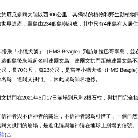
於厄瓜多爾大陸以西906公里，其獨特的植物和野生動植物
世界遺產，羣島由234個島嶼組成，其中只有4座島有人居
5年搭乘「小獵犬號」（HMS Beagle）到訪加拉巴哥羣島，
，這個島後來就起名叫達爾文島。達爾文拱門距離達爾文島不
尺，長70公尺，寬23公尺，是當年小獵犬號（HMS Beagl
名爲「達爾文拱門」，因此成爲知名地標。

文拱門在2021年5月17日崩塌到只剩2根石柱，與拱門完全搭
了信神者與不信神者的關注，不信神者認爲可惜了，一個自然
達爾文拱門的崩塌，是進化論與無神論在地球上崩塌的信號。
笙
)△
