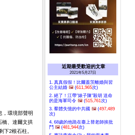
近期最受歡迎的文章
2021年5月27日
1. 真真假假！比爾蓋茨離婚與習
公主結婚
🖼️
(
611,965
次)
2. 絕了！江帶"婊子陳"殺胡 送命
的是海軍司令
🖼️
(
515,761
次)
3. 羣體失憶的中共國
🖼️
(
497,489
息，環境部聲明
次)
然石橋、達爾文拱
4. 68歲的他跪在臺上替老師挨批
鬥
🖼️
(
481,944
次)
剩下2根石柱。
