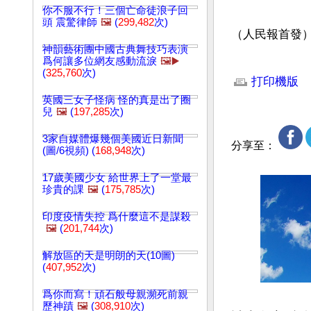
你不服不行！三個亡命徒浪子回
頭 震驚律師
🖼️
(
299,482
次)
（人民報首發
神韻藝術團中國古典舞技巧表演
爲何讓多位網友感動流淚
🖼️▶️
文章網址: http://w
(
325,760
次)
打印機版
英國三女子怪病 怪的真是出了圈
兒
🖼️
(
197,285
次)
3家自媒體爆幾個美國近日新聞
分享至：
(圖/6視頻) (
168,948
次)
17歲美國少女 給世界上了一堂最
珍貴的課
🖼️
(
175,785
次)
印度疫情失控 爲什麼這不是謀殺
🖼️
(
201,744
次)
解放區的天是明朗的天(10圖)
(
407,952
次)
爲你而寫！頑石般母親瀕死前親
歷神蹟
🖼️
(
308,910
次)