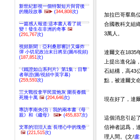
新世紀影視一個特製短片與背後
的幾段故事
🖼️▶️
(
344,808
次)
加拉巴哥羣島位
一篇感人報道:這本書人看了就
合國教科文組織
變！發生在非洲的奇事
🖼️
3萬人。

(
291,767
次)
視頻新聞：亞利桑那審計又爆炸
彈 小切尼政治末日將至(圖/6視頻)
達爾文在183
(
187,851
次)
上提出進化論
《鐵證如山系列片》第1集：目擊
石結構，高43公
者舉證(圖/視頻中英字幕)
(
259,593
次)
點，被達爾文命
三大戰役拿平民當炮灰 圍長春餓
死幾十萬
🖼️
(
204,646
次)
現在好了，達爾
專訪李南央(3)：我的兩本書《母
親》和《繼母》
🖼️▶️
(
455,837
次)
這個消息引起
信神者認爲，
文革的汨汨人血 長埋心中的塊壘
🖼️
(
221,515
次)
理人間。(文/
盧