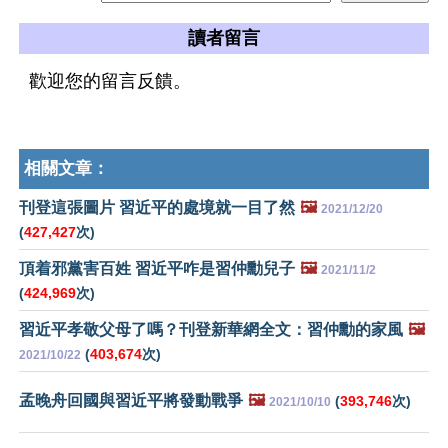
讀者留言
歡迎您的留言反饋。
相關文章：
刊登這張圖片 習近平的處境就一目了然
🖼️
2021/12/20
(
427,427
次)
頂着邪黨害百姓 習近平咋是習仲勳兒子
🖼️
2021/11/2
(
424,969
次)
習近平孝敬父母了嗎？刊登新華網全文：習仲勳的家風
🖼️
(
403,674
次)
2021/10/22
孟晚舟回國與習近平將發動戰爭
🖼️
(
393,746
次)
2021/10/10