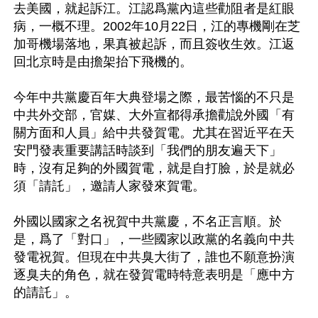
去美國，就起訴江。江認爲黨內這些勸阻者是紅眼
病，一概不理。2002年10月22日，江的專機剛在芝
加哥機場落地，果真被起訴，而且簽收生效。江返
回北京時是由擔架抬下飛機的。

今年中共黨慶百年大典登場之際，最苦惱的不只是
中共外交部，官媒、大外宣都得承擔勸說外國「有
關方面和人員」給中共發賀電。尤其在習近平在天
安門發表重要講話時談到「我們的朋友遍天下」
時，沒有足夠的外國賀電，就是自打臉，於是就必
須「請託」，邀請人家發來賀電。

外國以國家之名祝賀中共黨慶，不名正言順。於
是，爲了「對口」，一些國家以政黨的名義向中共
發電祝賀。但現在中共臭大街了，誰也不願意扮演
逐臭夫的角色，就在發賀電時特意表明是「應中方
的請託」。
