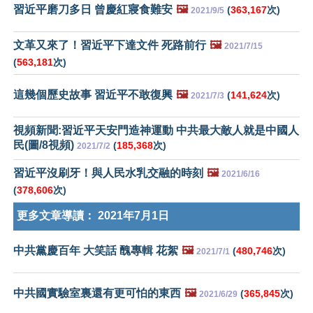
習近平磨刀多日 曾慶紅寢食難安
🖼️
(
363,167
次)
2021/9/5
文革又來了！習近平下達文件 死路前行
🖼️
2021/7/15
(
563,181
次)
這幾個歷史故事 習近平不敢復興
🖼️
(
141,624
次)
2021/7/3
視頻新聞:習近平天安門造神運動 中共最大敵人就是中國人
民(圖/8視頻)
(
185,368
次)
2021/7/2
習近平沒刷牙！與人民水乳交融的時刻
🖼️
2021/6/16
(
378,606
次)
更多文章導讀：
2021年7月1日
中共黨慶百年 大笑話 醜專輯 花絮
🖼️
(
480,746
次)
2021/7/1
中共國實驗室裏還有更可怕的東西
🖼️
(
365,845
次)
2021/6/29