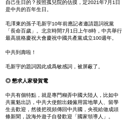
自己生日的？按照孤兒院的估摸，定2021年7月1日
是中共的百年生日。

毛澤東的孫子毛新宇10年前應記者邀請題詞祝黨
「長命百歲」。北京時間7月1日上午8時，中共舉行
最高規格慶祝大會慶祝中國共產黨成立100週年。

中共到壽啦！

毛新宇的題詞因此成爲敏感詞，被屏蔽了。

◎ 懇求人家發賀電
中共有個特點，就是專門糊弄中國大陸人，比如中
共黨魁出訪，中共大使館出錢僱用當地華人、留學
生去歡迎，然後把視頻傳回中共國，央視給做成頭
條新聞，說海外遊子自發歡迎「國家領導人」。
