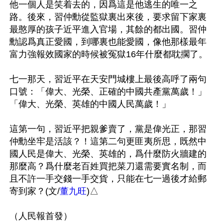
他一個人是笑着去的，因爲這是他逃生的唯一之
路。後來，習仲勳從監獄裏出來後，要求留下家裏
最憨厚的孩子近平進入官場，其餘的都出國。習仲
勳認爲真正愛國，到哪裏也能愛國，像他那樣最年
富力強報效國家的時候被冤獄16年什麼都耽擱了。

七一那天，習近平在天安門城樓上最後高呼了兩句
口號：「偉大、光榮、正確的中國共產黨萬歲！」
「偉大、光榮、英雄的中國人民萬歲！」

這第一句，習近平把親爹賣了，黨是偉光正，那習
仲勳坐牢是活該？！這第二句更匪夷所思，既然中
國人民是偉大、光榮、英雄的，爲什麼防火牆建的
那麼高？爲什麼老百姓買把菜刀還需要實名制，而
且不許一手交錢一手交貨，只能在七一過後才給郵
寄到家？(文/
董九旺
)△
