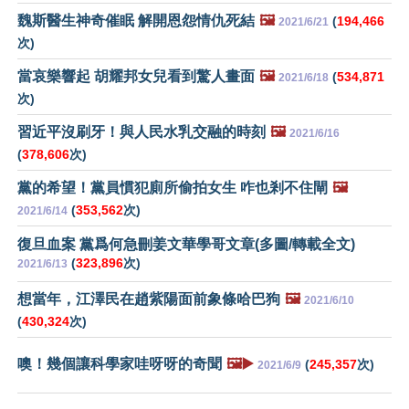
魏斯醫生神奇催眠 解開恩怨情仇死結
🖼️
(
194,466
2021/6/21
次)
當哀樂響起 胡耀邦女兒看到驚人畫面
🖼️
(
534,871
2021/6/18
次)
習近平沒刷牙！與人民水乳交融的時刻
🖼️
2021/6/16
(
378,606
次)
黨的希望！黨員慣犯廁所偷拍女生 咋也剎不住閘
🖼️
(
353,562
次)
2021/6/14
復旦血案 黨爲何急刪姜文華學哥文章(多圖/轉載全文)
(
323,896
次)
2021/6/13
想當年，江澤民在趙紫陽面前象條哈巴狗
🖼️
2021/6/10
(
430,324
次)
噢！幾個讓科學家哇呀呀的奇聞
🖼️▶️
(
245,357
次)
2021/6/9