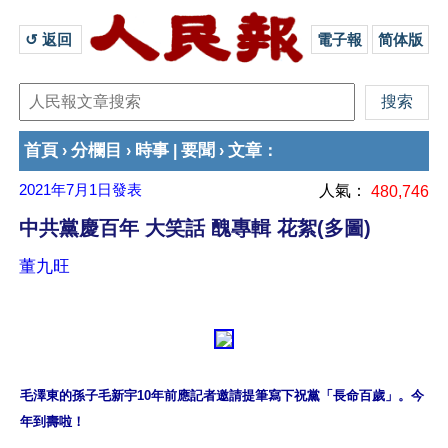
↺ 返回 
電子報
简体版
首頁
分欄目
時事
要聞
文章
›
›
|
›
：
2021年7月1日
發表
人氣：
480,746
中共黨慶百年 大笑話 醜專輯 花絮(多圖)
董九旺
毛澤東的孫子毛新宇10年前應記者邀請提筆寫下祝黨「長命百歲」。今
年到壽啦！