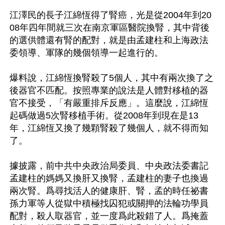
江澤民的長子江綿恆得了腎癌，光是從2004年到20
08年四年間就三次在南京軍區醫院換腎，其中背後
的選供體還有腎的配對，就是由孟建柱和上海政法
委領導、軍隊的幾個領導一起進行的。

爆料說，江綿恆換腎殺了5個人，其中有兩次換了之
後器官不匹配。按照專業的說法是人體對移植的器
官不接受，「有嚴重排斥反應」。這麼說，江綿恆
起碼做過5次腎移植手術。從2008年到現在是13
年，江綿恆又換了幾顆腎殺了幾個人，就不得而知
了。

據披露，前中共中央政治局委員、中央政法委書記
孟建柱的媽媽又換肝又換腎，孟建柱的妻子也換過
兩次腎。爲尋找活人的健康肝、腎，孟的時任祕書
孫力軍等人從獄中積極找囚犯或關押的法輪功學員
配對，殺人取器官，並一度爲此殺錯了人。爲掩蓋