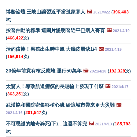
博鰲論壇 王岐山讓習近平當孤家寡人
🖼️
(
396,403
2021/4/22
次)
按習仲勳的標準 這圖片證明習近平已病入膏肓
🖼️
2021/4/19
(
466,422
次)
活的倍棒！男孩出生時中風 大腦皮層缺1/4
🖼️
2021/4/19
(
156,914
次)
20億年前竟有核反應堆 運行50萬年
🖼️
(
192,328
次)
2021/4/18
太驚人！導致航道癱瘓的長賜輪上發現了什麼
🖼️
2021/4/17
(
363,251
次)
武漢協和醫院密集移植心臟 給這城市帶來更大災難
🖼️
(
201,547
次)
2021/4/16
不可思議的離奇猝死(下)…這還不算完
🖼️
(
185,793
2021/4/13
次)