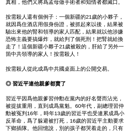
真相，他們又將爲孟母做手術者和知情者都滅口。

按需殺人還有個例子：一個新疆的21歲的小夥子，
就因爲住酒店用假身份證，被抓起來以後，結果被
驗出來他的腎和領導的家人匹配，結果就以他涉嫌
恐怖主義要搞爆炸，就給判了個死刑！把腎就給換
走了！這個新疆小夥子21歲被殺的，肝給了另外一
箇中共領導的家人！按需殺人！

按需殺人從此成爲中共國桌面上的公開交易。

◎ 習近平連他親爹都賣了
習近平因爲他親爹習仲勳在黨內的好名聲而沾光，
被提拔重用，直到成爲黨魁。60年代，副總理習仲
勳被冤判16年，時年13歲的習近平也受連累成爲小
反革命，爲了躲避被打死，16歲的習近平主動要求
下鄉插隊。他回憶說，別的孩子都哭着走的，只有