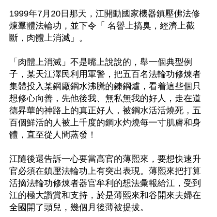
1999年7月20日那天，江開動國家機器鎮壓佛法修
煉羣體法輪功，並下令「 名譽上搞臭，經濟上截
斷，肉體上消滅」。

「肉體上消滅」不是嘴上說說的，舉一個典型例
子，某天江澤民利用軍警，把五百名法輪功修煉者
集體投入某鋼廠鋼水沸騰的鍊鋼爐，看着這些個只
想修心向善，先他後我、無私無我的好人，走在道
德昇華的神路上的真正好人，被鋼水活活燒死，五
百個鮮活的人被上千度的鋼水灼燒每一寸肌膚和身
體，直至從人間蒸發！

江隨後還告訴一心要當高官的薄熙來，要想快速升
官必須在鎮壓法輪功上有突出表現。薄熙來把打算
活摘法輪功修煉者器官牟利的想法彙報給江，受到
江的極大讚賞和支持，於是薄熙來和谷開來夫婦在
全國開了頭兒，幾個月後薄被提拔。
