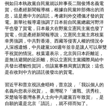
例如日本執政黨自民黨就以幹事長二階俊博名義電
賀，但產經新聞報導稱，根據自民黨幹部傳出的消
息，這是應中方的請託，考慮到外交禮儀才發的賀
電。新華社報導還強調了日本前自民黨總裁河野洋
平也發了賀電，日本最大在野黨立憲民主黨也發了
賀電，但是產經新聞報導說，立憲民主黨主席枝葉
幸男強調，中共對香港、西藏等侵害人權的情況令
人深感遺憾，中共建黨100週年並非是讓人可以舉雙
手祝賀的情況。枝葉還表示，北京與日本距離近，
是無法避開的近距離，所以立憲民主黨國際局給中
共發出禮貌性賀詞，但該黨事務局實話實說：這也
是在收到中方的請託後發出的賀電。

習近平和普京視訊會晤時，普京說，「我以個人的
名義向您表示祝賀」。臺灣呢？「連戰、洪秀柱、
宋楚瑜等臺灣各界人士向中共建黨百年致賀」，是
自願的還是北京「請託」，就不得而知了。
