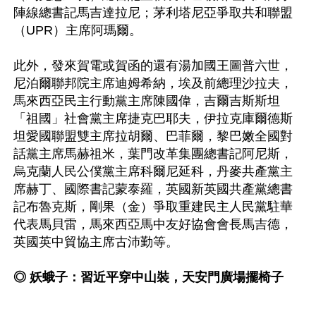
陣線總書記馬吉達拉尼；茅利塔尼亞爭取共和聯盟
（UPR）主席阿瑪爾。

此外，發來賀電或賀函的還有湯加國王圖普六世，
尼泊爾聯邦院主席迪姆希納，埃及前總理沙拉夫，
馬來西亞民主行動黨主席陳國偉，吉爾吉斯斯坦
「祖國」社會黨主席捷克巴耶夫，伊拉克庫爾德斯
坦愛國聯盟雙主席拉胡爾、巴菲爾，黎巴嫩全國對
話黨主席馬赫祖米，葉門改革集團總書記阿尼斯，
烏克蘭人民公僕黨主席科爾尼延科，丹麥共產黨主
席赫丁、國際書記蒙泰羅，英國新英國共產黨總書
記布魯克斯，剛果（金）爭取重建民主人民黨駐華
代表馬貝雷，馬來西亞馬中友好協會會長馬吉德，
英國英中貿協主席古沛勤等。

◎ 妖蛾子：習近平穿中山裝，天安門廣場擺椅子