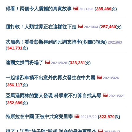
得看！兩個令人震撼的真實故事
🖼️
(
285,489
次)
2021/6/6
腿打軟！人類世界正在這樣往下走
🖼️
(
257,460
次)
2021/6/4
忒漂亮！看看彭斯得到的民調支持率(多圖/3視頻)
2021/6/3
(
341,731
次)
達爾文拱門坍塌了
🖼️
(
323,231
次)
2021/5/28
一起慘烈車禍不出意外的再次發生在中共國
🖼️
2021/5/26
(
356,117
次)
亞馬遜雨林的驚人發現 科學家不打算自找其辱
🖼️
2021/5/21
(
252,689
次)
特斯拉在中國 正被中共窩兒里宰
🖼️
(
323,570
次)
2021/5/20
絕了！江帶"婊子陳"殺胡 送命的是海軍司令
🖼️