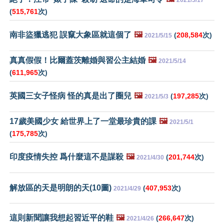
2021/5/17
(
515,761
次)
南非盜獵逃犯 誤竄大象區就這個了
🖼️
(
208,584
次)
2021/5/15
真真假假！比爾蓋茨離婚與習公主結婚
🖼️
2021/5/14
(
611,965
次)
英國三女子怪病 怪的真是出了圈兒
🖼️
(
197,285
次)
2021/5/3
17歲美國少女 給世界上了一堂最珍貴的課
🖼️
2021/5/1
(
175,785
次)
印度疫情失控 爲什麼這不是謀殺
🖼️
(
201,744
次)
2021/4/30
解放區的天是明朗的天(10圖)
(
407,953
次)
2021/4/29
這則新聞讓我想起習近平的鞋
🖼️
(
266,647
次)
2021/4/26