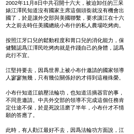
2002年11月8日中共召開十六大，被迫卸任的三呆
婊江澤民知道沒有國家主席這個頭銜就沒有機會出
國了，於是讓外交部與美國聯繫，要求讓江在十六
大之前去時任美國總統小布什的私人農場吃烤肉。

按照江牙口兒的鬆動程度和胃口兒的消化能力，保
健醫認爲江澤民吃烤肉就是作踐自己的身體，認爲
此行不宜。

江堅持要去，因爲世界上被小布什邀請的國家領導
人寥寥無幾，只有幾位關係好的才得到這種殊榮。

小布什知道江鎮壓法輪功，也知道活摘器官的事，
不同意邀請。中共外交部的領導不完成這個任務肯
定仕途不保，於是死說活磨了半年，小布什才不情
願的答應了。

此時，有人勸江最好不去，因爲法輪功方面說，江