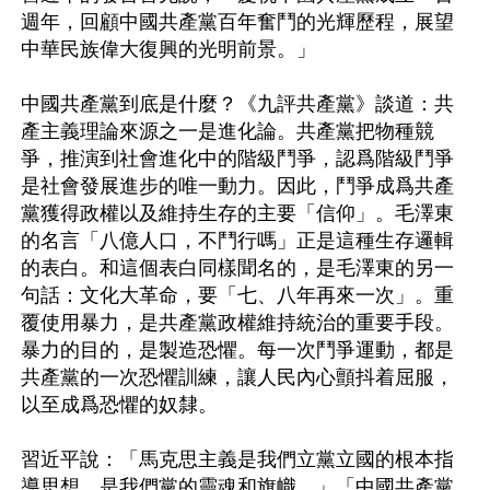
週年，回顧中國共產黨百年奮鬥的光輝歷程，展望
中華民族偉大復興的光明前景。」

中國共產黨到底是什麼？《九評共產黨》談道：共
產主義理論來源之一是進化論。共產黨把物種競
爭，推演到社會進化中的階級鬥爭，認爲階級鬥爭
是社會發展進步的唯一動力。因此，鬥爭成爲共產
黨獲得政權以及維持生存的主要「信仰」。毛澤東
的名言「八億人口，不鬥行嗎」正是這種生存邏輯
的表白。和這個表白同樣聞名的，是毛澤東的另一
句話：文化大革命，要「七、八年再來一次」。重
覆使用暴力，是共產黨政權維持統治的重要手段。
暴力的目的，是製造恐懼。每一次鬥爭運動，都是
共產黨的一次恐懼訓練，讓人民內心顫抖着屈服，
以至成爲恐懼的奴隸。

習近平說：「馬克思主義是我們立黨立國的根本指
導思想，是我們黨的靈魂和旗幟。」「中國共產黨