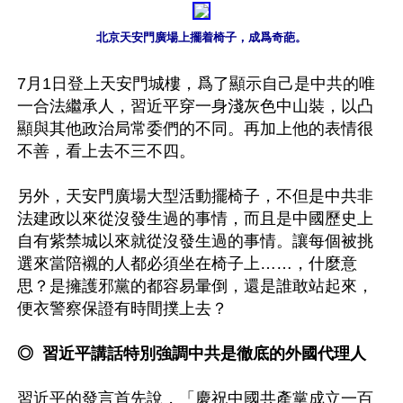
北京天安門廣場上擺着椅子，成爲奇葩。
7月1日登上天安門城樓，爲了顯示自己是中共的唯
一合法繼承人，習近平穿一身淺灰色中山裝，以凸
顯與其他政治局常委們的不同。再加上他的表情很
不善，看上去不三不四。

另外，天安門廣場大型活動擺椅子，不但是中共非
法建政以來從沒發生過的事情，而且是中國歷史上
自有紫禁城以來就從沒發生過的事情。讓每個被挑
選來當陪襯的人都必須坐在椅子上……，什麼意
思？是擁護邪黨的都容易暈倒，還是誰敢站起來，
便衣警察保證有時間撲上去？

◎  習近平講話特別強調中共是徹底的外國代理人
習近平的發言首先說，「慶祝中國共產黨成立一百