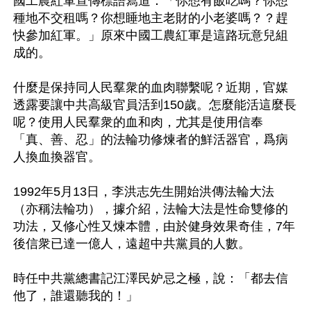
國工農紅軍宣傳標語寫道：「你想有飯吃嗎？你想
種地不交租嗎？你想睡地主老財的小老婆嗎？？趕
快參加紅軍。」原來中國工農紅軍是這路玩意兒組
成的。

什麼是保持同人民羣衆的血肉聯繫呢？近期，官媒
透露要讓中共高級官員活到150歲。怎麼能活這麼長
呢？使用人民羣衆的血和肉，尤其是使用信奉
「真、善、忍」的法輪功修煉者的鮮活器官，爲病
人換血換器官。

1992年5月13日，李洪志先生開始洪傳法輪大法
（亦稱法輪功），據介紹，法輪大法是性命雙修的
功法，又修心性又煉本體，由於健身效果奇佳，7年
後信衆已達一億人，遠超中共黨員的人數。

時任中共黨總書記江澤民妒忌之極，說：「都去信
他了，誰還聽我的！」
