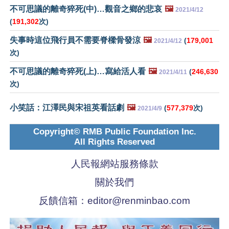
不可思議的離奇猝死(中)…觀音之鄉的悲哀
🖼️
2021/4/12
(
191,302
次)
失事時這位飛行員不需要脊樑骨發涼
🖼️
(
179,001
2021/4/12
次)
不可思議的離奇猝死(上)…寫給活人看
🖼️
(
246,630
2021/4/11
次)
小笑話：江澤民與宋祖英看話劇
🖼️
(
577,379
次)
2021/4/9
Copyright© RMB Public Foundation Inc.
All Rights Reserved
人民報網站服務條款
關於我們
反饋信箱：
editor@renminbao.com