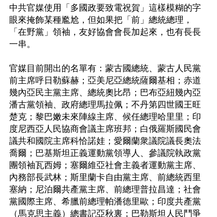
中共官媒使用「多國政要致電祝賀」這樣模糊的字
眼來掩飾某種尷尬，但如果把「前」總統總理，
「在野黨」領袖，友好協會會長加起來，也有長長
一串。

官媒目前開出的名單有：蒙古國總統、蒙古人民黨
前主席呼日勒蘇赫；亞美尼亞總統薩爾基相；赤道
幾內亞民主黨主席、總統奧比昂；巴布亞紐幾內亞
潘古黨領袖、政府總理馬拉佩；不丹第四世國王旺
楚克；黎巴嫩未來陣線主席、候任總理哈里里；印
度尼西亞人民協商會議主席班邦；白俄羅斯國民會
議共和國院主席科恰諾娃；愛爾蘭衆議院議長奧法
喬爾；巴基斯坦正義運動黨領導人、參議院執政黨
團領袖瓦西姆；塞爾維亞社會主義者運動黨主席、
內務部長武林；斯里蘭卡自由黨主席、前總統西里
塞納；尼泊爾共產黨主席、前總理普拉昌達；社會
黨國際主席、希臘前總理帕潘德里歐；印度共產黨
（馬克思主義）總書記亞秋裏；巴勒斯坦人民鬥爭