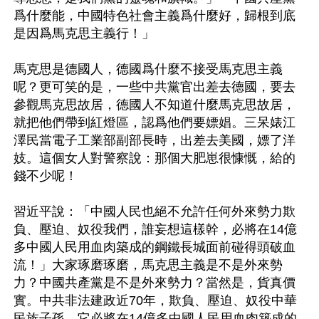
爲什麼能，中國特色社會主義爲什麼好，歸根到底
是因爲馬克思主義行！」

馬克思是德國人，德國爲什麼不接受馬克思主義
呢？更可笑的是，一些中共黨官出差去德國，要去
參觀馬克思故居，德國人不知道什麼馬克思故居，
就把他們帶到紅燈區，認爲他們要嫖娼。三呆婊江
澤民當電子工業部副部長時，出差去美國，嫖了洋
妓。這個女人對警察說：那個大肥崽很慷慨，給的
錢不少呢！

習近平說：「中國人民也絕不允許任何外來勢力欺
負、壓迫、奴役我們，誰妄想這樣幹，必將在14億
多中國人民用血肉築成的鋼鐵長城面前碰得頭破血
流！」大家琢磨琢磨，馬克思主義是不是外來勢
力？中國共產黨是不是外來勢力？當然是，貨真價
實。中共非法建政近70年，欺負、壓迫、奴役中華
民族子孫，它必將在14億多中國人民用血肉築成的