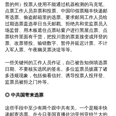
普的州）投票人使用不能通过机器检测的马克笔、
点票工作人员弃票和投票、中国印假票顺丰快递邮
寄选票、偷盗邮箱里的选票、要求邮局工作人员给
过期选票盖选举日当天邮戳、拒绝共和党监票员入
场监督、用木板遮住点票站窗户进行黑屋点票、点
票软件里面有干货，把投川普的票直接变成拜登的
票、改票替投、输错数字、暂停并延迟计票、不计
入军人票、午夜幽灵票决堤等等。

一些关键州的工作人员作证，自己被告知倒填选票
日期、不要核实选民的签名。多位监票员披露了诸
多违规现象，包括偷看信封、诱导投票人投拜登、
监票员被拒之门外等。

◎ 中共国寄来选票
这些手段中至少有两个跟中共有关。一个是顺丰快
递邮寄选票。在今日美国直播佐治亚州亚特兰大的