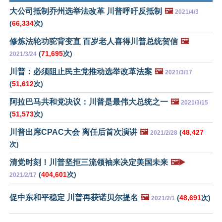
大公司抵制乔州选举法改革 川普呼吁反抵制
🖼️
2021/4/3
(
66,334
次)
修炼法轮功驼背变直 百岁老人喜得川普总统贺信
🖼️
(
71,695
次)
2021/3/24
川普：必须阻止民主党推动选举改革法案
🖼️
2021/3/17
(
51,612
次)
阿拉巴马共和党决议：川普是最伟大总统之一
🖼️
2021/3/15
(
51,573
次)
川普出席CPAC大会 离任后首次演讲
🖼️
(
48,427
2021/2/28
次)
清党时刻！川普坚拒三流领袖来决定美国未来
🖼️▶️
(
404,601
次)
2021/2/17
促中东和平稳定 川普再获诺贝尔提名
🖼️
(
48,691
次)
2021/2/1