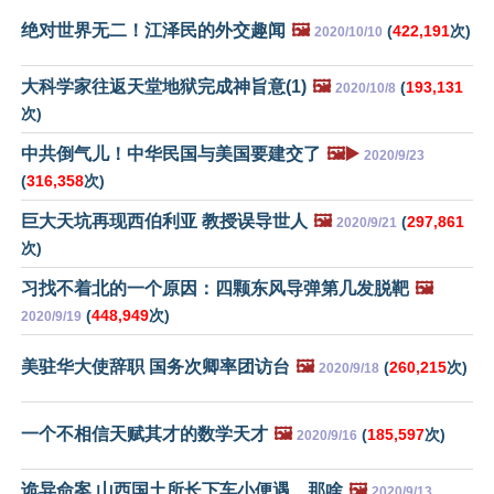
绝对世界无二！江泽民的外交趣闻
🖼️
(
422,191
次)
2020/10/10
大科学家往返天堂地狱完成神旨意(1)
🖼️
(
193,131
2020/10/8
次)
中共倒气儿！中华民国与美国要建交了
🖼️▶️
2020/9/23
(
316,358
次)
巨大天坑再现西伯利亚 教授误导世人
🖼️
(
297,861
2020/9/21
次)
习找不着北的一个原因：四颗东风导弹第几发脱靶
🖼️
(
448,949
次)
2020/9/19
美驻华大使辞职 国务次卿率团访台
🖼️
(
260,215
次)
2020/9/18
一个不相信天赋其才的数学天才
🖼️
(
185,597
次)
2020/9/16
诡异命案 山西国土所长下车小便遇…那啥
🖼️
2020/9/13