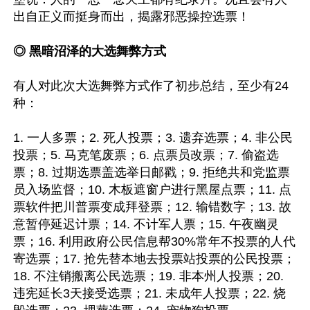
出自正义而挺身而出，揭露邪恶操控选票！

◎ 黑暗沼泽的大选舞弊方式
有人对此次大选舞弊方式作了初步总结，至少有24
种：

1. 一人多票；2. 死人投票；3. 遗弃选票；4. 非公民
投票；5. 马克笔废票；6. 点票员改票；7. 偷盗选
票；8. 过期选票盖选举日邮戳；9. 拒绝共和党监票
员入场监督；10. 木板遮窗户进行黑屋点票；11. 点
票软件把川普票变成拜登票；12. 输错数字；13. 故
意暂停延迟计票；14. 不计军人票；15. 午夜幽灵
票；16. 利用政府公民信息帮30%常年不投票的人代
寄选票；17. 抢先替本地去投票站投票的公民投票；
18. 不注销搬离公民选票；19. 非本州人投票；20. 
违宪延长3天接受选票；21. 未成年人投票；22. 烧