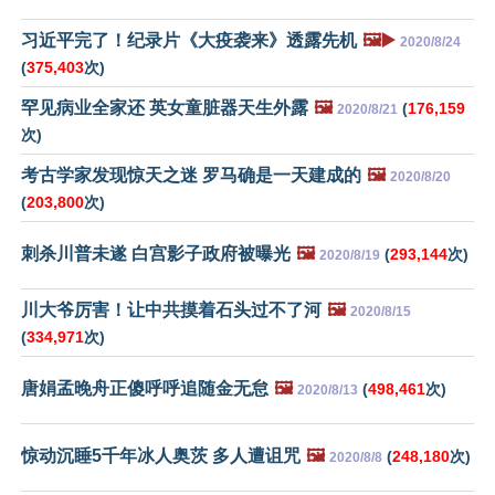
习近平完了！纪录片《大疫袭来》透露先机
🖼️▶️
2020/8/24
(
375,403
次)
罕见病业全家还 英女童脏器天生外露
🖼️
(
176,159
2020/8/21
次)
考古学家发现惊天之迷 罗马确是一天建成的
🖼️
2020/8/20
(
203,800
次)
刺杀川普未遂 白宫影子政府被曝光
🖼️
(
293,144
次)
2020/8/19
川大爷厉害！让中共摸着石头过不了河
🖼️
2020/8/15
(
334,971
次)
唐娟孟晚舟正傻呼呼追随金无怠
🖼️
(
498,461
次)
2020/8/13
惊动沉睡5千年冰人奥茨 多人遭诅咒
🖼️
(
248,180
次)
2020/8/8