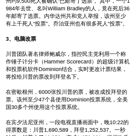
州约9,500死人被确认“已邮寄了选票”。其中，一个1
984年去世、名叫William Bradley的人，竟在死后36
年邮寄了选票。内华达州共和党人举报，该州至少
有上千死人“投票”。乔治亚州也有很多死人“投票”。

3、电脑改票
川普团队著名律师鲍威尔，指控民主党利用一个称
作锤子计分卡（Hammer Scorecard）的超级计算机
和投票机软件Dominion结合，实时更改计票结果，
将投给川普的票改到拜登名下。

在密歇根州，6000张投川普的票，被改成投拜登的
票。该州至少47个县使用Dominion投票系统，全美
国30多个州使用这个投票系统。

在宾夕法尼亚州，一段电视直播画面中，晚10:22的
得票数是：川普1,690,589，拜登1,252,537。一秒