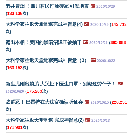
老井冒烟 ！四川村民打脸砖家 引发地震
🖼️
2020/10/29
(
133,136
次)
大科学家往返天堂地狱完成神旨意(4)
🖼️
(
143,713
2020/10/29
次)
露出本相！美国的黑暗沼泽正被抽干
🖼️
(
385,983
2020/10/26
次)
大科学家往返天堂地狱完成神旨意（3）
🖼️
2020/10/22
(
163,153
次)
新生儿刚出娘胎 大哭扯下医生口罩：别戴这劳什子！
🖼️
(
175,209
次)
2020/10/20
战群恶！ 巴雷特在大法官确认听证会
🖼️
(
228,231
2020/10/15
次)
大科学家往返天堂地狱 完成神旨意(2)
🖼️
2020/10/13
(
171,901
次)