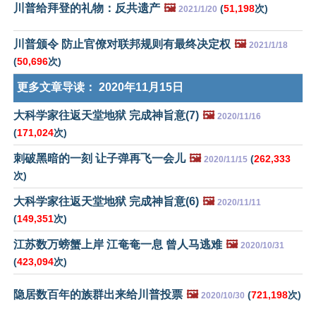
川普给拜登的礼物：反共遗产
🖼️
(
51,198
次)
2021/1/20
川普颁令 防止官僚对联邦规则有最终决定权
🖼️
2021/1/18
(
50,696
次)
更多文章导读：
2020年11月15日
大科学家往返天堂地狱 完成神旨意(7)
🖼️
2020/11/16
(
171,024
次)
刺破黑暗的一刻 让子弹再飞一会儿
🖼️
(
262,333
2020/11/15
次)
大科学家往返天堂地狱 完成神旨意(6)
🖼️
2020/11/11
(
149,351
次)
江苏数万螃蟹上岸 江奄奄一息 曾人马逃难
🖼️
2020/10/31
(
423,094
次)
隐居数百年的族群出来给川普投票
🖼️
(
721,198
次)
2020/10/30