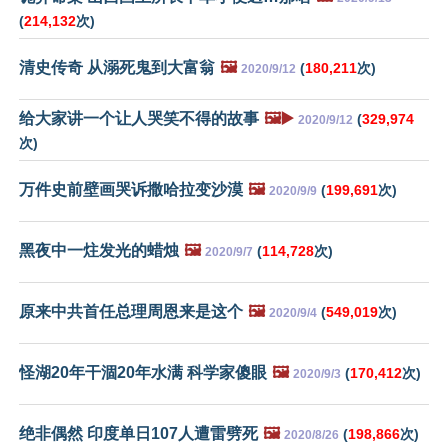
(
214,132
次)
清史传奇 从溺死鬼到大富翁
🖼️
(
180,211
次)
2020/9/12
给大家讲一个让人哭笑不得的故事
🖼️▶️
(
329,974
2020/9/12
次)
万件史前壁画哭诉撒哈拉变沙漠
🖼️
(
199,691
次)
2020/9/9
黑夜中一炷发光的蜡烛
🖼️
(
114,728
次)
2020/9/7
原来中共首任总理周恩来是这个
🖼️
(
549,019
次)
2020/9/4
怪湖20年干涸20年水满 科学家傻眼
🖼️
(
170,412
次)
2020/9/3
绝非偶然 印度单日107人遭雷劈死
🖼️
(
198,866
次)
2020/8/26