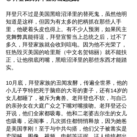
拜登只不过是美国黑暗沼泽里的替死鬼，虽然他明
知道是这样，但因为有太多的把柄抓在那些人手
里，他硬着头皮也得上。有不少人预测，如果民主
党舞弊真能得逞，拜登宣誓当上总统之后，过不了
多久，拜登家族就会收到唁电。因为他不光荣了，
狂热毁灭美国的哈里斯（中文名贺锦丽）就不能扶
正，让他彻底闭嘴，黑暗沼泽里的那些东西才能踏
实。

10月底，拜登家族的丑闻发酵，传遍全世界，他的
小儿子亨特把死于脑癌的大哥的妻子，还有14岁的
女儿都睡了，被斥为禽兽。老拜登也不软，与自己
的亲孙女在大庭广众之下嘴对嘴接吻。老拜登还公
开说，他们全家都吸毒。他和二老婆吉尔生的女儿
也吸毒，还闹事，几次抓住都悄悄释放，因为她爸
是美国李刚！至于与中共勾搭，他们父子被凿实是
卖国贼。图像、视频、电邮等证据、证人统统都出