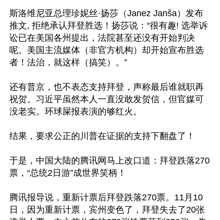
斯洛维尼亚总理珍妮丝·扬莎（Janez Janša）发布
推文, 拒绝承认拜登胜选！扬莎说：“很有趣! 选举诉
讼已在美国各州提出，法院甚至还没有开始判决
呢。美国主流媒体（非官方机构）却开始宣布胜选
者！法治，就这样（搞笑）。”

还有普京，也不表态支持拜登，声称最后谁就职再
祝贺。习近平虽然本人一直没敢发贺信，但官媒可
没老实。环球屎报表演的够红火。

结果，要求公正的川普在证据的支持下翻盘了！

于是，中国大陆的腾讯网马上改口道：拜登跌落270
票，“总统2日游”成世界笑柄！

腾讯报导说，重新计票后拜登跌落270票。11月10
日，因为重新计票，宾州变色了，拜登失去了20张