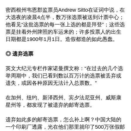
密西根州韦恩郡监票员Andrew Sitto在证词中说，在
大选夜的凌晨4点半，数万张选票被送到计票中心；
他看见“这批选票的每一张上选的都是拜登”；这些选
票是挂着外州牌照的车运来的；许多投票人的出生
日期都是1900年1月1日。造假都造的如此愚蠢。

◎ 遗弃选票
英文大纪元专栏作家诺曼撰文称：“在过去的几个选
举周期中，我们已看到数以百万计的选票被丢弃或
遗失，或因各种原因无法计入总票数。”

在加州、纽约、新泽西州、宾夕法尼亚州、威斯康
星州等，都发现了被遗弃的邮寄选票。

遗弃如此多的邮寄选票，怎么补上啊？中国大陆的
一个印刷厂透露，光在他们那里就印了500万张假邮