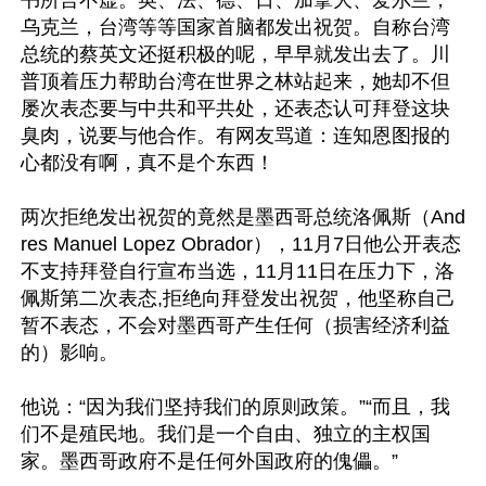
书所言不虚。英、法、德、日、加拿大、爱尔兰，
乌克兰，台湾等等国家首脑都发出祝贺。自称台湾
总统的蔡英文还挺积极的呢，早早就发出去了。川
普顶着压力帮助台湾在世界之林站起来，她却不但
屡次表态要与中共和平共处，还表态认可拜登这块
臭肉，说要与他合作。有网友骂道：连知恩图报的
心都没有啊，真不是个东西！

两次拒绝发出祝贺的竟然是墨西哥总统洛佩斯（And
res Manuel Lopez Obrador），11月7日他公开表态
不支持拜登自行宣布当选，11月11日在压力下，洛
佩斯第二次表态,拒绝向拜登发出祝贺，他坚称自己
暂不表态，不会对墨西哥产生任何（损害经济利益
的）影响。

他说：“因为我们坚持我们的原则政策。”“而且，我
们不是殖民地。我们是一个自由、独立的主权国
家。墨西哥政府不是任何外国政府的傀儡。”
