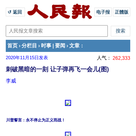
↺ 返回 
电子报
正體版
首页
分栏目
时事
要闻
文章
›
›
|
›
：
2020年11月15日
发表
人气：
262,333
刺破黑暗的一刻 让子弹再飞一会儿(图)
李威
川普誓言：永不停止为正义而战！