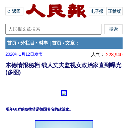
↺ 返回 
电子报
正體版
首页
分栏目
时事
首页
文章
›
›
|
›
：
2020年1月12日
发表
人气：
228,940
东德情报秘档 线人丈夫监视女政治家直到曝光
(多图)
现年68岁的薇拉曾是德国著名的政治家。