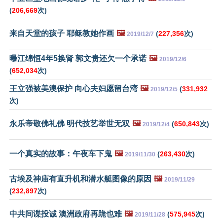
(
206,669
次)
来自天堂的孩子 耶稣教她作画
🖼️
(
227,356
次)
2019/12/7
曝江绵恒4年5换肾 郭文贵还欠一个承诺
🖼️
2019/12/6
(
652,034
次)
王立强被美澳保护 向心夫妇愿留台湾
🖼️
(
331,932
2019/12/5
次)
永乐帝敬佛礼佛 明代技艺举世无双
🖼️
(
650,843
次)
2019/12/4
一个真实的故事：午夜车下鬼
🖼️
(
263,430
次)
2019/11/30
古埃及神庙有直升机和潜水艇图像的原因
🖼️
2019/11/29
(
232,897
次)
中共间谍投诚 澳洲政府再跪也难
🖼️
(
575,945
次)
2019/11/28