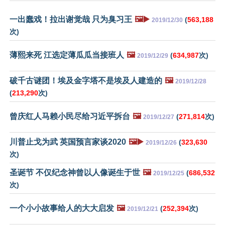
一出蠢戏！拉出谢觉哉 只为臭习王
🖼️▶️
(
563,188
2019/12/30
次)
薄熙来死 江选定薄瓜瓜当接班人
🖼️
(
634,987
次)
2019/12/29
破千古谜团！埃及金字塔不是埃及人建造的
🖼️
2019/12/28
(
213,290
次)
曾庆红人马赖小民尽给习近平拆台
🖼️
(
271,814
次)
2019/12/27
川普止戈为武 英国预言家谈2020
🖼️▶️
(
323,630
2019/12/26
次)
圣诞节 不仅纪念神曾以人像诞生于世
🖼️
(
686,532
2019/12/25
次)
一个小小故事给人的大大启发
🖼️
(
252,394
次)
2019/12/21