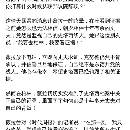
你打算什么时候从联邦议院辞职？”

这晴天霹雳的消息让薇拉一阵眩晕，在没看到证据
之前她怎么也无法相信，朝夕相伴十年有余的丈
夫，竟然是监视自己的史塔西线人。她跟这位朋友
说：“我要去柏林，我要看证据！”

薇拉放下电话，立即向丈夫求证，克努德仍然不肯
承认，并信誓旦旦地保证，自己绝不是东德共党的
线人。他心存侥幸，希望史塔西已经销毁了相关证
据。

然而在柏林，薇拉切切实实看到了史塔西档案中关
于自己的记录，里面字字句句都是十年多来丈夫对
自己的背叛！

薇拉曾对《时代周报》的记者说：“在那一刻，我只
有痛苦，觉得自己被雪崩淹没了，以前的所有生活