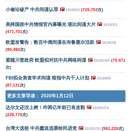
小偷论破产 中共间谍认罪
🖼️
(
725,753
次)
2019/5/2
美跨国抓中共情报官内幕曝光 堪比间谍大片
🖼️
2019/3/3
(
471,701
次)
欧盟发警告：数百中俄间谍在布鲁塞尔活跃
🖼️
2019/2/8
(
90,490
次)
紧随川普政府 欧盟拟对抗中共网络间谍
🖼️
(
75,471
2018/10/5
次)
FBI拟全美查学术间谍 暗指中共千人计划
🖼️
2018/9/9
(
87,131
次)
更多文章导读：
2020年1月12日
达尔文还没上树！咋两亿年前已有皮鞋
🖼️
2020/1/14
(
228,776
次)
台湾大选前 中共蠢送选票给民进党
🖼️
(
561,226
次)
2020/1/10