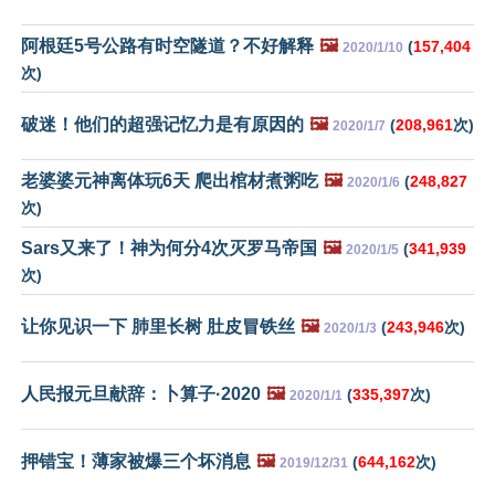
阿根廷5号公路有时空隧道？不好解释
🖼️
(
157,404
2020/1/10
次)
破迷！他们的超强记忆力是有原因的
🖼️
(
208,961
次)
2020/1/7
老婆婆元神离体玩6天 爬出棺材煮粥吃
🖼️
(
248,827
2020/1/6
次)
Sars又来了！神为何分4次灭罗马帝国
🖼️
(
341,939
2020/1/5
次)
让你见识一下 肺里长树 肚皮冒铁丝
🖼️
(
243,946
次)
2020/1/3
人民报元旦献辞：卜算子·2020
🖼️
(
335,397
次)
2020/1/1
押错宝！薄家被爆三个坏消息
🖼️
(
644,162
次)
2019/12/31