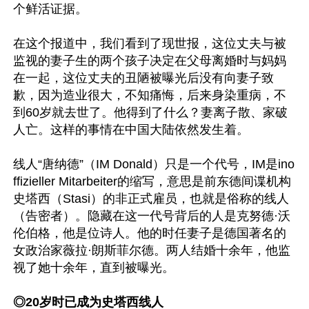
个鲜活证据。

在这个报道中，我们看到了现世报，这位丈夫与被
监视的妻子生的两个孩子决定在父母离婚时与妈妈
在一起，这位丈夫的丑陋被曝光后没有向妻子致
歉，因为造业很大，不知痛悔，后来身染重病，不
到60岁就去世了。他得到了什么？妻离子散、家破
人亡。这样的事情在中国大陆依然发生着。

线人“唐纳德”（IM Donald）只是一个代号，IM是ino
ffizieller Mitarbeiter的缩写，意思是前东德间谍机构
史塔西（Stasi）的非正式雇员，也就是俗称的线人
（告密者）。隐藏在这一代号背后的人是克努德·沃
伦伯格，他是位诗人。他的时任妻子是德国著名的
女政治家薇拉·朗斯菲尔德。两人结婚十余年，他监
视了她十余年，直到被曝光。

◎20岁时已成为史塔西线人