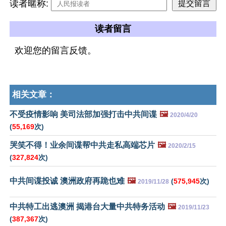
读者暱称:
读者留言
欢迎您的留言反馈。
相关文章：
不受疫情影响 美司法部加强打击中共间谍
🖼️
2020/4/20
(
55,169
次)
哭笑不得！业余间谍帮中共走私高端芯片
🖼️
2020/2/15
(
327,824
次)
中共间谍投诚 澳洲政府再跪也难
🖼️
(
575,945
次)
2019/11/28
中共特工出逃澳洲 揭港台大量中共特务活动
🖼️
2019/11/23
(
387,367
次)