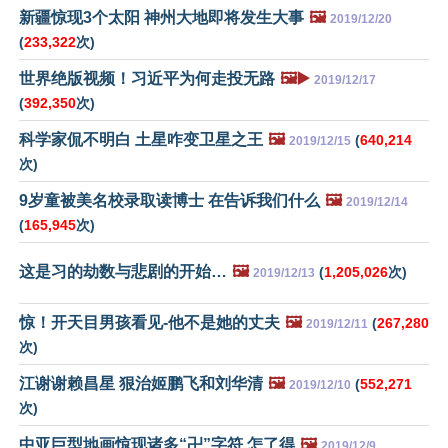
新疆惊现3个太阳 神州大地即将发生大事
🖼️
2019/12/20
(
233,322
次)
世界绝版视频！习近平为何走投无路
🖼️▶️
2019/12/17
(
392,350
次)
科学家侃不明白 土星咋变卫星之王
🖼️
(
640,214
2019/12/15
次)
9岁童被美名校录取读博士 在告诉我们什么
🖼️
2019/12/14
(
165,945
次)
这是习的劫数与悲剧的开始…
🖼️
(
1,205,026
次)
2019/12/13
惊！开天目男孩看见-他不是她的丈夫
🖼️
(
267,280
2019/12/11
次)
江谢谢赖昌星 狠治姬鹏飞和刘华清
🖼️
(
552,271
2019/12/10
次)
中亚巨型地画惊现诸多“卍”字符 怎了得
🖼️
2019/12/9