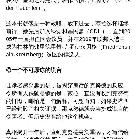
在六个星期之内完成了著作《伪君子病毒》（Virus 
der Heuchler）。

这本书就像是一种救赎，放下过去，薇拉选择继续
前行。她先后加入绿党和基民盟（CDU），直到20
05年一直担任国会议员，并在2009年联邦大选中，
成为柏林的弗里德里希-克罗伊茨贝格（Friedrichsh
ain-Kreuzberg）选区的候选人。

◎一个不可原谅的谎言
让读者感兴趣的是，被揭穿鬼话的克努德的反应。
令所有人跌破眼镜的是，薇拉一直没有收到克努德
的忏悔，哪怕是一句解释。可想而知，如果史塔西
已经销毁了相关证据，那克努德就会装扮成谎言的
受害者。但历史没有给他这个机会。

真相揭开十年后，直到克努德身染重病，才写信给