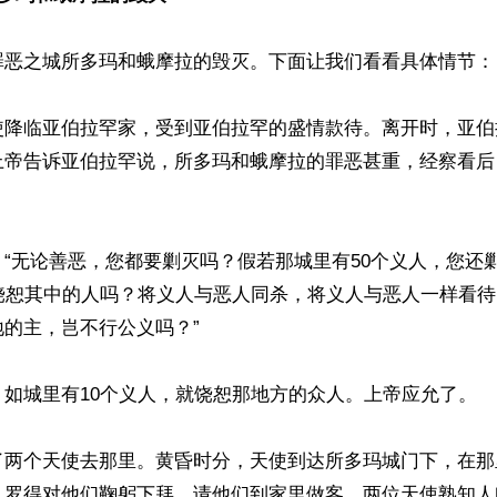
恶之城所多玛和蛾摩拉的毁灭。下面让我们看看具体情节：  
使降临亚伯拉罕家，受到亚伯拉罕的盛情款待。离开时，亚伯
上帝告诉亚伯拉罕说，所多玛和蛾摩拉的罪恶甚重，经察看后
“无论善恶，您都要剿灭吗？假若那城里有50个义人，您还
人饶恕其中的人吗？将义人与恶人同杀，将义人与恶人一样看
的主，岂不行公义吗？” 

如城里有10个义人，就饶恕那地方的众人。上帝应允了。 

了两个天使去那里。黄昏时分，天使到达所多玛城门下，在那
。罗得对他们鞠躬下拜，请他们到家里做客。两位天使熟知人