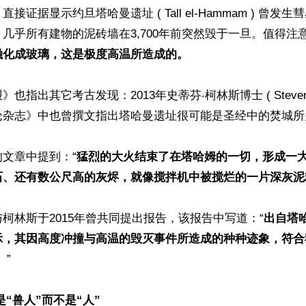
接证据显示约旦塔哈曼遗址 ( Tall el-Hammam ) 曾发
几乎所有建物的泥砖墙在3,700年前突然毁于一旦。值得注
融化成玻璃，这是极度高温所造成的。
指出其它考古发现：2013年史蒂芬‧柯林斯博士 ( Steven Col
论杂志》中也曾撰文指出塔哈曼遗址很可能是圣经中的焚城所多
文章中提到：“
猛烈的大火结束了在塔哈姆的一切，形成一
石、还有数公尺高的灰烬，就像搅拌机中被搅烂的一片深灰泥
柯林斯于2015年曾共同提出报告，该报告中写道：“
出自塔
示，其因高度冲撞与高温的毁灭事件所造成的种种迹象，符合
。
”

是“兽人”而不是“人”