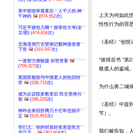
美中期选举落幕后：人干人的,神
上天为何如此
干神的
🖼️
(
874,952
次)
性性行为的罪恶
习近平烧包儿啊！政审你大爷(全
文/图) (
474,816
次)
《圣经》“创世
北海道洞穴古壁画记载神派使者
下世
🖼️
(
310,547
次)
“彼得后书 ”
一道智力测验题 你答答看
🖼️
(
709,327
次)
敬虔人的鉴戒。
英国双胞胎与中国老人的轮回转
世
🖼️
(
338,715
次)
为什么将二城倾
成为众议院多数党后 民主党将分
裂
🖼️
(
396,225
次)
《圣经》中提到
神咋会来回折腾几十亿年也搞不
节）。 

定
🖼️
(
515,991
次)
哥们儿，你的邻居好友若是民主
我们被告知，
党议员…
🖼️
(
363,604
次)