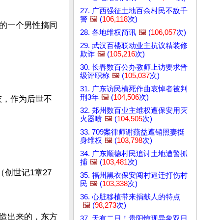
27. 广西强征土地百余村民不敌千
警
🖼️
(
106,118
次)
的一个男性搞同
28. 各地维权简讯
🖼️
(
106,057
次)
29. 武汉百楼联动业主抗议精装修
欺诈
🖼️
(
105,216
次)
30. 长春数百公办教师上访要求晋
级评职称
🖼️
(
105,037
次)
31. 广东访民横死作曲哀悼者被判
刑3年
🖼️
(
104,506
次)
灰，作为后世不
32. 郑州数百业主维权遭保安用灭
火器喷
🖼️
(
104,505
次)
33. 709案律师谢燕益遭销照妻挺
身维权
🖼️
(
103,798
次)
34. 广东顺德村民追讨土地遭警抓
捕
🖼️
(
103,481
次)
创世记1章27
35. 福州黑衣保安闯村逼迁打伤村
民
🖼️
(
103,338
次)
36. 心脏移植带来捐献人的特点
🖼️
(
98,273
次)
造出来的，东方
37. 天有二日！贵阳惊现异象双日