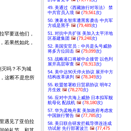
49. 美通过《西藏旅行对等法》 禁
中共官员入境
🖼️
(
79,561
次)


50. 澳著名智库遭黑客袭击 中共军
方或是黑手
🖼️
(
79,489
次)
51. 对抗中共扩张 美加入太平洋地
拉罕要送他们，
区基建集团
🖼️
(
79,248
次)
，若果然如此，
52. 美国安官员：中共是头号威胁
将多方位回击
🖼️
(
79,099
次)
53. 战略港口将被中企接管 以色列
展开高层审查
🖼️
(
78,913
次)
剿灭吗？不为城
54. 美中达90天停火协议 展开中方
结构改革谈判
🖼️
(
78,349
次)
待，这断不是您所
55. 欧盟签署欧日贸易协议 明年2
月生效
🖼️
(
78,270
次)
56. 应对中共海上威胁 日本拟军舰
航母化 配战机
🖼️
(
78,180
次)
57. 华为孟晚舟案 美加政府考虑发
中国旅行警告
🖼️
(
77,785
次)
里遇见了亚伯拉
58. 美日联合研发拦截导弹连连成
功试射 先行部署波兰
🖼️
(
77,475
间的礼节，和其