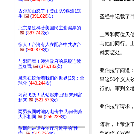
古尔加山怒了！登山队9遇难1逃
生
🖼️
(
391,826
次)
圣经中记载了罪
北京是这样替美国民主党骗票的
🖼️
(
387,742
次)
上帝和两位天
与他们同行。
惊人！台湾有人在配合中共攻台
🖼️
(
930,879
次)
就要惩处。

与邪同舞！澳洲政府的屁股连续
盖红戳
🖼️
(
376,183
次)
亚伯拉罕问道：
魔鬼在统治着我们的世界(25)：全
里这50个义
球化 (
443,244
次)
行的。审判全地
习家飞跃！从站起来,强起来到富
起来
🖼️
(
521,579
次)
亚伯拉罕请求，
两男孩同时遭闪电击中 为何伤势
大不相同
🖼️
(
255,229
次)
随后，上帝派
彭斯的讲话在治疗习近平的"性
罕的侄子罗得
病"
🖼️
(
515,726
次)