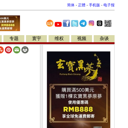
简体
-
正體
-
手机版
-
电子报
专题
寰宇
维权
视频
杂谈