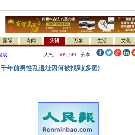
国际
奇闻
灾祸
万象
生活
文化
人气：
505,749
分享：
发表
4千年前男性乱遗址因何被找到(多图)