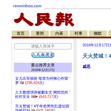
首页
要闻
内幕
时事
幽默
2018年12月17日
天火焚城！
重点推荐文章
戚思
2018年12月17日
女儿出车祸前 母亲为何揪心作噩
梦
🖼️
(
298,404
次)
人大教授演讲被删全文 网民忧向
松祚安全
🖼️▶️
(
643,717
次)
天火焚城！4千年前男性乱遗址因
何被找到
🖼️
(
505,749
次)