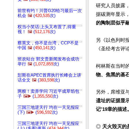
研究人员披露，直
前世有约！川普G20给习最后一次
据碳测年显示，
机会
🖼️
(
420,535
次)
的陶制层似乎
权当小笑话:上头又布置了,得重
视！
🖼️
(
512,176
次)
另《以色列时报》也
蔡英文，你不是台湾，CCP不是
中国
🖼️
(
450,141
次)
《圣经考古评
班农站台 郭文贵新闻发布会成功
举行
🖼️
(
1,072,859
次)
柯林斯在当时的
物、焦黑的基
彭斯在APEC首席执行长峰会上讲
话全文
🖼️
(
383,598
次)
两糗！卖弄学问 习近平成草馅包
另外，席维亚与
子
🖼️▶️
(
1,355,550
次)
遗址的证据显
三国三地逆天行 均在一天见报应
记’19章的描述
(下)
🖼️▶️
(
596,592
次)
三国三地逆天行 均在一天见报应
◎
 天火毁灭的
(上) (多图)更新 (
474,344
次)