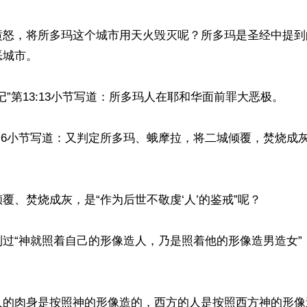
愤怒，将所多玛这个城市用天火毁灭呢？所多玛是圣经中提到
城市。 

记”第13:13小节写道：所多玛人在耶和华面前罪大恶极。

第2:6小节写道：又判定所多玛、蛾摩拉，将二城倾覆，焚烧成


覆、焚烧成灰，是“作为后世不敬虔‘人’的鉴戒”呢？

过“神就照着自己的形像造人，乃是照着他的形像造男造女”（
人的肉身是按照神的形像造的，西方的人是按照西方神的形像