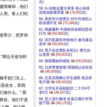
次)
盛情难却，他们
59. H-1B签证重大变革 美公布择
优筛选新规草案
🖼️
(
76,892
次)
人用。客人们吃
60. 美驻华大使撰文 对中共侵犯人
权深感不安
🖼️
(
75,386
次)
61. 韩媒爆料 中国粉丝追星的恶劣
行为
🖼️
(
50,882
次)
老带少，把罗得
62. 30万私家车停错地方 被当废品
卖掉
🖼️
(
50,851
次)
63. 男子在交警队杀死3人 警方自
认免责
🖼️
(
50,601
次)
”两位天使当时
64. 曾国藩如何戒色
🖼️
(
49,326
次)
65. 12岁男童弑母 现场指认还在笑
🖼️
(
48,959
次)
66. 文具店摆摊让学生抽奖 奖品有
顺手把门关上。
电子烟
🖼️
(
48,942
次)
还是处女，容我
67. 大学生开设校园贷 二个月4千
做什么。” 那
变5万
🖼️
(
48,247
次)
68. 恶人逆行被堵 反逼正规行车驾
兽欲。他们于是
驶下跪
🖼️
(
46,170
次)
大人物，你让他