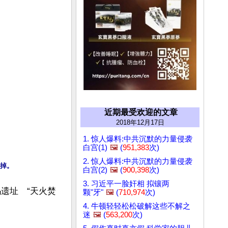
近期最受欢迎的文章
2018年12月17日
1. 惊人爆料:中共沉默的力量侵袭
白宫(1)
🖼️
(
951,383
次)
2. 惊人爆料:中共沉默的力量侵袭
掉。
白宫(2)
🖼️
(
900,398
次)
3. 习近平一脸奸相 拟镶两
玛遗址　“天火焚
颗"牙"
🖼️
(
710,974
次)
4. 牛顿轻轻松松破解这些不解之
迷
🖼️
(
563,200
次)