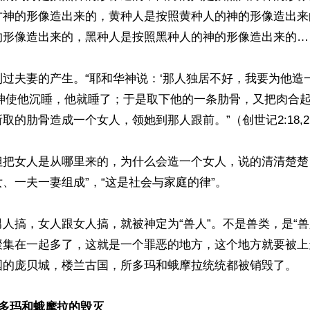
方神的形像造出来的，黄种人是按照黄种人的神的形像造出来
的形像造出来的，黑种人是按照黑种人的神的形像造出来的……
过夫妻的产生。“耶和华神说：‘那人独居不好，我要为他造
神使他沉睡，他就睡了；于是取下他的一条肋骨，又把肉合起
的肋骨造成一个女人，领她到那人跟前。”（创世记2:18,21-
但把女人是从哪里来的，为什么会造一个女人，说的清清楚楚
、一夫一妻组成”，“这是社会与家庭的律”。

人搞，女人跟女人搞，就被神定为“兽人”。不是兽类，是“兽
聚集在一起多了，这就是一个罪恶的地方，这个地方就要被上
国的庞贝城，楼兰古国，所多玛和蛾摩拉统统都被销毁了。

所多玛和蛾摩拉的毁灭