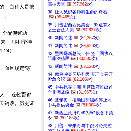
高挂天空
🖼️
(
97,962
次)
的，白种人是按
38. 让人见识各种有生命的奇石
。

🖼️
(
95,455
次)
39. 川普密西西比集会：欢迎有才
之士合法入美
🖼️
(
84,627
次)
一个配偶帮助
40. 新闻简述
🖼️
(
84,367
次)
来。 耶和华神
41. 新闻简述
🖼️
(
83,926
次)
24）

42. 墨西哥新总统上任 签四国协议
阻非法移民
🖼️
(
83,500
次)
43. 新闻简述
🖼️
(
82,923
次)
，而且规定“家
44. 俄乌冲突局势升级 安理会召开
紧急会议
🖼️
(
82,205
次)
45. 中共掠夺非洲 川普政府推出首
个非洲战略
🖼️
(
81,967
次)
人”，连牲畜都
46. 蓬佩奥：推动国际组织停止向
天销毁。历史证
中共提供资金
🖼️
(
81,084
次)
47. 新西兰政府对华为5G设备下禁
令
🖼️
(
80,183
次)
48. 川普：未来将与中俄讨论失控
的军备竞争
🖼️
(
79,771
次)