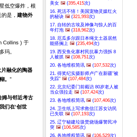
美女
🖼️
(
395,415
次)
生彗星低空爆炸，根
16. 死活不悋！美国宠物灵媒红火
意的是，
建物外
的秘诀
🖼️
(
321,993
次)
17. 自转的古埃及神像与惊人的百
年灯泡
🖼️
(
318,962
次)
18. 厄瓜多尔跟日本绳文土器居然
lins ) 于
能搭搁上
🖼️
(
235,494
次)
玛。

19. 西安鱼化寨村民抗暴力强拆 8
人被抓
🖼️
(
108,751
次)
20. 各地维权简讯
🖼️
(
107,532
次)
大片融化的陶器
21. 得奖纪实摄影师卢广在新疆"被
失踪"
🖼️
(
107,484
次)
糊。
”

22. 北京纪委门前截访 80岁老人被
当众强拉走
🖼️
(
107,424
次)
哈姆与邻近考古
23. 各地维权简讯
🖼️
(
107,406
次)
我们在‘创世
24. 卫生纸上写求救信江苏女访民
已失联
🖼️
(
107,193
次)
25. 辽宁秘建垃圾焚烧场爆警民冲
突
🖼️
(
106,585
次)
26. 各地维权简讯
🖼️
(
106,529
次)