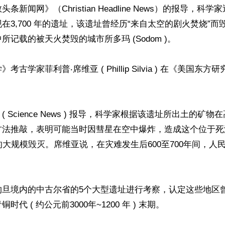
条新闻网》（Christian Headline News）的报导，科
在3,700 年的遗址，该遗址曾经历“来自太空的剧火焚烧”
记载的被天火焚毁的城市所多玛 (Sodom )。

古学家菲利普‧席维亚 ( Phillip Silvia ) 在《美国东


 Science News ) 报导，科学家根据该遗址所出土的矿
方法推敲，表明可能当时因彗星在空中爆炸，造成这个位于死
的大规模毁灭。席维亚说，在灾难发生后600至700年间，人
旦境内的中古尔省的5个大型遗址进行考察，认定这些地区曾被
代 ( 约公元前3000年~1200 年 ) 末期。
