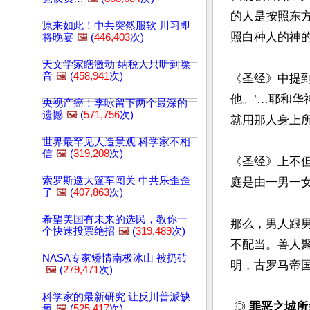
的人是按照东
原来如此！中共突然服软 川习即
照白种人的神
将晚宴
🖼️
(
446,403
次)
天文学家瞎激动 纳税人只听到噪
音
🖼️
(
458,941
次)
《圣经》中提到
他。’…耶和华
央视产癌！李咏留下两个最深的
遗憾
🖼️
(
571,756
次)
就用那人身上所取
世界最罕见人造景观 科学家不相
信
🖼️
(
319,208
次)
《圣经》上不
索罗斯邀大篷车闯关 中共乐歪歪
庭是由一男一女
了
🖼️
(
407,863
次)
希望美国有未来的选民，教你一
那么，男人跟男
个快速投票绝招
🖼️
(
319,489
次)
不配当。兽人
NASA专家矫情南极冰山 被扔砖
明，古罗马帝
🖼️
(
279,471
次)
科学家的最新研究 让反川普派缺
 ◎
 罪恶之城
氧
🖼️
(
525,417
次)