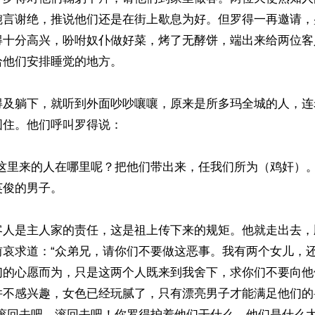
婉言谢绝，推说他们还是在街上歇息为好。但罗得一再邀请，
得十分高兴，吩咐奴仆做好菜，烤了无酵饼，端出来给两位客
他们安排睡觉的地方。

得及躺下，就听到外面吵吵嚷嚷，原来是所多玛全城的人，连
住。他们呼叫罗得说： 

你这里来的人在哪里呢？把他们带出来，任我们所为（鸡奸）。
俊的男子。 

客人是主人家的责任，这是祖上传下来的规矩。他就走出去，
前哀求道：“众弟兄，请你们不要做这恶事。我有两个女儿，
们的心愿而为，只是这两个人既来到我舍下，求你们不要向他们
并不感兴趣，女色已经玩腻了，只有漂亮男子才能满足他们的
“滚回去吧，滚回去吧！你罗得护着他们干什么。他们是什么