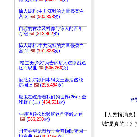
惊人爆料:中共沉默的力量侵袭白
宫(2)
🖼️
(
900,398
次)
自转的古埃及神像与惊人的百年
灯泡
🖼️
(
318,962
次)
惊人爆料:中共沉默的力量侵袭白
宫(1)
🖼️
(
951,383
次)
“楼兰美少女”为告诉后人这惨烈迷
底而现世
🖼️
(
506,266
次)
厄瓜多尔跟日本绳文土器居然能
搭搁上
🖼️
(
235,494
次)
魔鬼在统治着我们的世界(26)：全
科
球野心(上) (
454,531
次)
牛顿轻轻松松破解这些不解之迷
【人民报消息】
🖼️
(
563,200
次)
城”是真的！》
川习会罕见图片！看习梯队变调
协奏曲
🖼️
(
483,964
次)