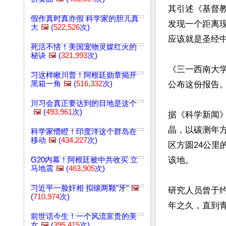
其引述《基督教头
假作真时真亦假 科学家的胆儿真
发现一个距离现
大
🖼️
(
522,526
次)
应该就是圣经中所
死活不悋！美国宠物灵媒红火的
秘诀
🖼️
(
321,993
次)
《三一西南大学》考
习这样瞅川普！阿根廷勋章揭开
黑箱一角
🖼️
(
516,332
次)
公布这份报告。
川习会真正要达到的目地是这个
🖼️
(
493,961
次)
据《科学新闻》(
晶，以碳测年
科学家懵瞪！印度洋这个群岛在
移动
🖼️
(
434,227
次)
区方圆24公里
该地。

G20内幕！阿根廷被中共收买 立
马地震
🖼️
(
463,905
次)
习近平一脸奸相 拟镶两颗"牙"
🖼️
研究人员曾于约
(
710,974
次)
年之久，直到青铜时
前世话今生！一个风流富贵的美
女
🖼️
(
395,415
次)