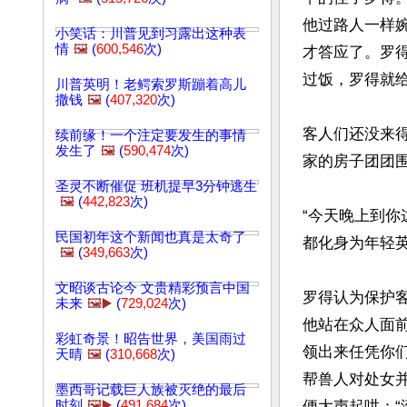
他过路人一样
小笑话：川普见到习露出这种表
情
🖼️
(
600,546
次)
才答应了。罗
过饭，罗得就给
川普英明！老鳄索罗斯蹦着高儿
撒钱
🖼️
(
407,320
次)
客人们还没来
续前缘！一个注定要发生的事情
发生了
🖼️
(
590,474
次)
家的房子团团围
圣灵不断催促 班机提早3分钟逃生
🖼️
(
442,823
次)
“今天晚上到
民国初年这个新闻也真是太奇了
都化身为年轻英
🖼️
(
349,663
次)
文昭谈古论今 文贵精彩预言中国
罗得认为保护
未来
🖼️▶️
(
729,024
次)
他站在众人面
彩虹奇景！昭告世界，美国雨过
领出来任凭你
天晴
🖼️
(
310,668
次)
帮兽人对处女
墨西哥记载巨人族被灭绝的最后
时刻
🖼️▶️
(
491,684
次)
便大声起哄：