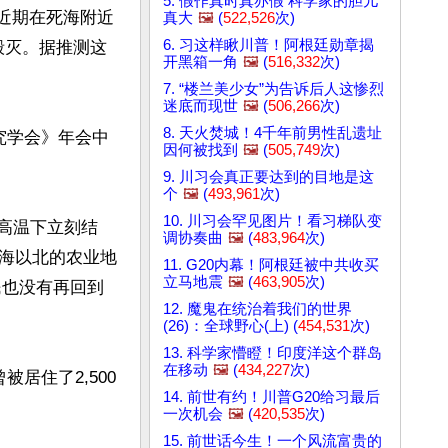
5. 假作真时真亦假 科学家的胆儿
学家近期在死海附近
真大
🖼️
(
522,526
次)
6. 习这样瞅川普！阿根廷勋章揭
而毁灭。据推测这
开黑箱一角
🖼️
(
516,332
次)
7. “楼兰美少女”为告诉后人这惨烈
迷底而现世
🖼️
(
506,266
次)
8. 天火焚城！4千年前男性乱遗址
方研究学会》年会中
因何被找到
🖼️
(
505,749
次)
9. 川习会真正要达到的目地是这
个
🖼️
(
493,961
次)
10. 川习会罕见图片！看习梯队变
物在高温下立刻结
调协奏曲
🖼️
(
483,964
次)
海以北的农业地
11. G20内幕！阿根廷被中共收买
立马地震
🖼️
(
463,905
次)
民也没有再回到
12. 魔鬼在统治着我们的世界
(26)：全球野心(上) (
454,531
次)
13. 科学家懵瞪！印度洋这个群岛
在移动
🖼️
(
434,227
次)
居住了2,500
14. 前世有约！川普G20给习最后
一次机会
🖼️
(
420,535
次)
15. 前世话今生！一个风流富贵的